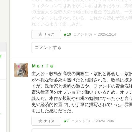
フィクションではあるが近い話はあるだろう。内
の送金人や受取人の情報は銀行送金では必須、一
がマネロンに使われている。これから読む予定の新
れているようで楽しみだ。
ナイス
★10
コメント(
0
)
2025/12/14
新
Ｍａｒｉａ
主人公・牧島が高校の同級生・紫帆と再会し、紫
が不穏な転落死を遂げたと相談される。牧島は彼
くが、政治家と紫帆の過去や、ファンドの資金洗浄
資法律関係のオフショアで働いているため、オフ
読んだ。本作が規制や租税の勉強になったかと言
史や経済的位置づけが丁寧に描写されていた。雰
を足した感じだった。
小
ナイス
★7
コメント(
0
)
2025/12/06