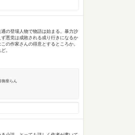
共通の登場人物で物語は始まる。暴力沙
えず悪党は成敗される成り行きになるか
はこの作家さんの得意とするところか。
れど。
目御座らん
いる小説。とっても詳しく作者が書いて