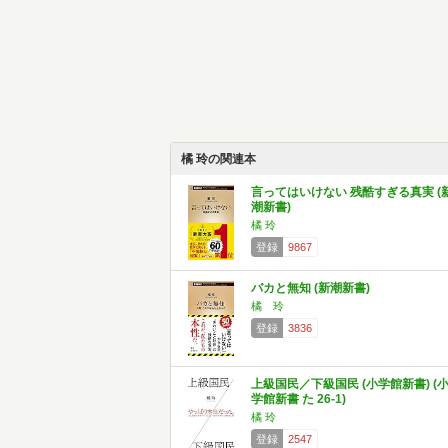
橘 玲の関連本
言ってはいけない 残酷すぎる真実 (
潮新書)
橘 玲
登録
9867
バカと無知 (新潮新書)
橘 玲
登録
3836
上級国民／下級国民 (小学館新書) (
学館新書 た 26-1)
橘 玲
登録
2547