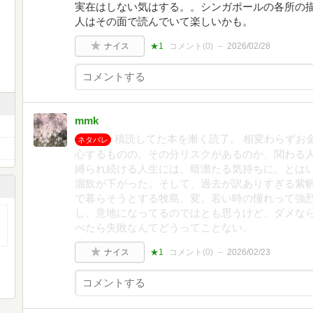
実在はしない気はする。。シンガポールの各所の
人はその面で読んでいて楽しいかも。
ナイス
★1
コメント(
0
)
2026/02/28
mmk
積読してた本を漸く読了。 相変わらずお
ネタバレ
心するものの、その分リスクがあるのか、関わる人
縛られ続ける人生には、暗澹たる気持ちに。とは
溜飲が下がった。そして、過去が訳ありすぎる紫帆
で暮らそうとする牧島、変。若い時の憧れって強
し、意地になってるのではとも思うけど、ダメな
べたら失敗なんてどうってことない。
ナイス
★1
コメント(
0
)
2026/02/23