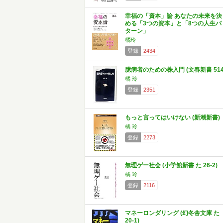
幸福の「資本」論 あなたの未来を決
める「3つの資本」と「8つの人生パ
ターン」
橘玲
登録
2434
臆病者のための株入門 (文春新書 514
橘 玲
登録
2351
もっと言ってはいけない (新潮新書)
橘 玲
登録
2273
無理ゲー社会 (小学館新書 た 26-2)
橘 玲
登録
2116
マネーロンダリング (幻冬舎文庫 た
20-1)