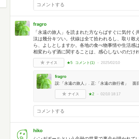
fragro
「永遠の旅人」を読まれた方ならばすぐに気付く
汰は幾分キツい。伏線は全て拾われるし、取り敢
ら、よしとしますか。各地の食べ物事情や生活感
相変わらず酒に関することは、感心しないのだけ
ナイス
★5
コメント(
1
)
2025/02/10
fragro
誤:「永遠の旅人」. 正:「永遠の旅行者」 面
ナイス
★2
02/10 18:17
hiko
シンガポールという金融の世界で裏金が描かれて