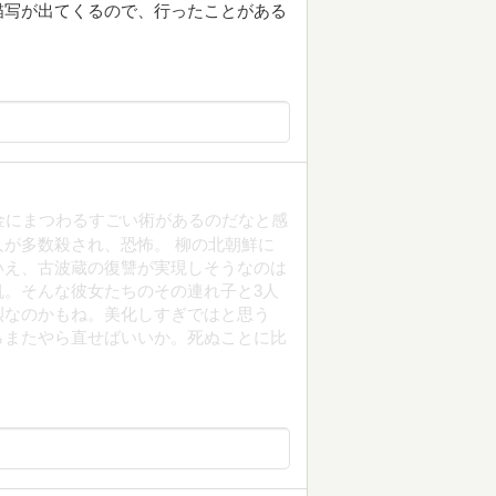
描写が出てくるので、行ったことがある
金にまつわるすごい術があるのだなと感
が多数殺され、恐怖。 柳の北朝鮮に
いえ、古波蔵の復讐が実現しそうなのは
。そんな彼女たちのその連れ子と3人
烈なのかもね。美化しすぎではと思う
らまたやら直せばいいか。死ぬことに比