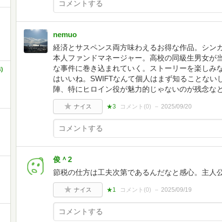
nemuo
経済とサスペンス両方味わえるお得な作品。シン
本人ファンドマネージャー。高校の同級生男女が
な事件に巻き込まれていく。ストーリーを楽しみ
)
はいいね。SWIFTなんて個人はまず知ることな
陣、特にヒロイン役が魅力的じゃないのが残念な
ナイス
★3
コメント(
0
)
2025/09/20
俊＾2
節税の仕方は工夫次第であるんだなと感心。主人
ナイス
★1
コメント(
0
)
2025/09/19