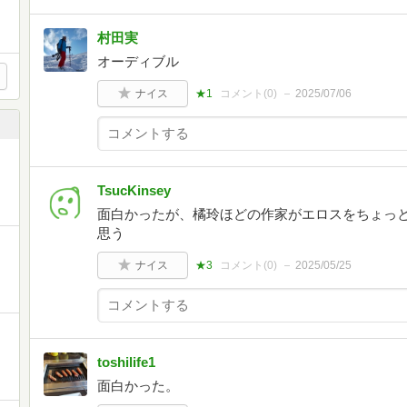
村田実
オーディブル
ナイス
★1
コメント(
0
)
2025/07/06
TsucKinsey
面白かったが、橘玲ほどの作家がエロスをちょっ
思う
ナイス
★3
コメント(
0
)
2025/05/25
toshilife1
面白かった。