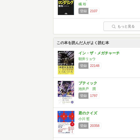
橘 玲
登録
2107
もっと見る
この本を読んだ人がよく読む本
イン・ザ・メガチャーチ
朝井リョウ
登録
22148
ブティック
池井戸 潤
登録
1797
君のクイズ
小川 哲
登録
20358