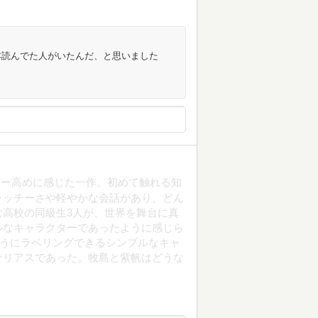
本読んでた人がいたんだ、と思いました
リー高めに感じた一作。初めて触れる知
ャッチーさや軽やかな会話があり、どん
高校の同級生3人が、世界を舞台に真
ルなキャラクターであったように感じら
ようにラベリングできるシンプルなキャ
テリアスであった。牧島と紫帆はどうな