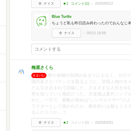
ナイス
★1
コメント(
1
)
2025/05/12
Blue Turtle
ちょうど私も昨日読み終わったのでおんなじ
ナイス
05/15 19:09
梅屋さくら
株や金融の知識があまりにもなく、カロ
ネタバレ
識の多さとバランスを取るように、登場人物のキ
どん引き込まれて読破した。さまざまな人生を歩む
実を知っていく物語だった。古波蔵は案外シンプ
れた。一方で、紫帆が初めは“シングルマザー”の
ラクターとして描かれたが、最終的には最もミス
るんだろうか…？
ナイス
★2
コメント(
0
)
2025/03/31