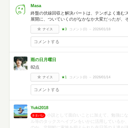
Masa
終盤の伏線回収と解決パートは、テンポよく進む
展開に、ついていくのがなかなか大変だったが、
ナイス
★3
コメント(
0
)
2026/01/18
雨の日月曜日
82点
ナイス
★1
コメント(
0
)
2026/01/14
Yuki2018
小説として面白いことに加えて、勉強に
ネタバレ
ル等のタックスヘイブンをいかに活用しているか
のか、北朝鮮に家族を抑えられた在日等の人達が