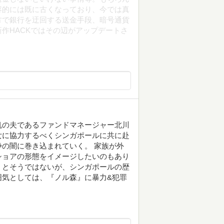
容的には既に古くなっており、今では真
方で銀行を迂回する送金手段、暗号通貨
作HACKではその辺がアップデートさ
帆の夫であるファンドマネージャー北川
女に協力するべくシンガポールに共に赴
の闇に巻き込まれていく。 家族が外
ショアの形態をイメージしたいのもあり
うとそうではないが、シンガポールの歴
囲気としては、『ノル森』に暴力&犯罪