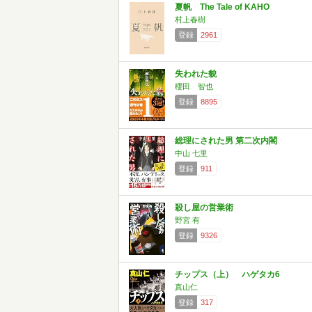
夏帆 The Tale of KAHO
村上春樹
登録
2961
失われた貌
櫻田 智也
登録
8895
総理にされた男 第二次内閣
中山 七里
登録
911
殺し屋の営業術
野宮 有
登録
9326
チップス（上） ハゲタカ6
真山仁
登録
317