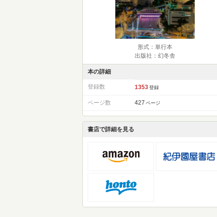
形式：単行本
出版社：幻冬舎
本の詳細
登録数
1353
登録
ページ数
427
ページ
書店で詳細を見る