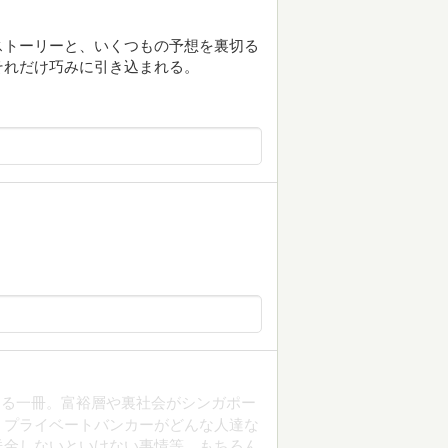
ストーリーと、いくつもの予想を裏切る
それだけ巧みに引き込まれる。
なる一冊。富裕層や裏社会がシンガポー
、プライベートバンカーがどんな人達な
送金しないといけない事情等。もちろん