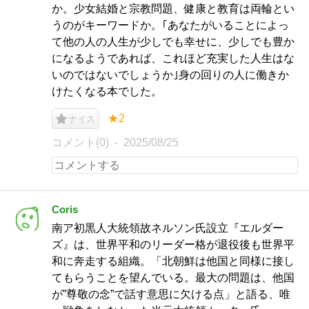
か。少女結婚と宗教問題、健康と教育は両輪とい
うのがキーワードか。｢あなたがいることによっ
て他の人の人生が少しでも幸せに、少しでも豊か
になるようであれば、これほど充実した人生はな
いのではないでしょうか｣身の回りの人に働きか
けたくなる本でした。
★2
ナイス
コメント(0)
2025/08/25
Coris
南ア初黒人大統領故ネルソン氏設立『エルダー
ズ』は、世界平和のリーダー格が退役後も世界平
和に奔走する組織。「北朝鮮は他国と同様に接し
てもらうことを望んでいる。最大の問題は、他国
が”尊敬の念”で話す意思に欠ける点」と語る、唯