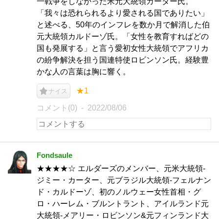
一戦争をしなかった米元大統領カーター氏。
「我々は恐れられるより愛される国でありたい」
と述べる、50年のインフレを数か月で解消した伯
元大統領カルドーゾ氏。「女性を教育すればどの
国も発展する」と言う愛初女性大統領でアフリカ
の紛争解決を担う国連特使ロビンソン氏。経験豊
かな人の言葉は胸に響く。
★1
ナイス
コメント(0)
2022/08/06
Fondsaule
★★★★☆ エルダーズのメンバー、元米大統領-
ジミー・カーター、元ブラジル大統領-フェルナン
ド・カルドーゾ、初のノルウェー女性首相・グ
ロ・ハーレム・ブルントラント、アイルランド元
大統領-メアリー・ロビンソン&元フィンランド大