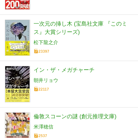
一次元の挿し木 (宝島社文庫 『このミ
ス』大賞シリーズ)
松下龍之介
23397
イン・ザ・メガチャーチ
朝井リョウ
22117
倫敦スコーンの謎 (創元推理文庫)
米澤穂信
2537