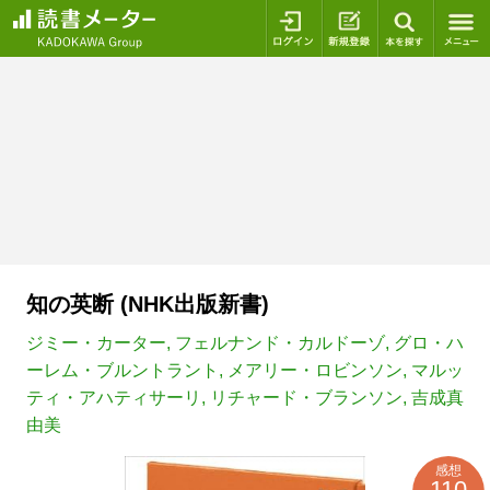
ログイン
新規登録
本を探
知の英断 (NHK出版新書)
ジミー・カーター
,
フェルナンド・カルドーゾ
,
グロ・ハ
ーレム・ブルントラント
,
メアリー・ロビンソン
,
マルッ
ティ・アハティサーリ
,
リチャード・ブランソン
,
吉成真
由美
感想
110