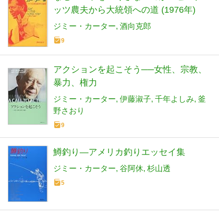
ッツ農夫から大統領への道 (1976年)
ジミー・カーター
酒向克郎
9
アクションを起こそう──女性、宗教、
暴力、権力
ジミー・カーター
伊藤淑子
千年よしみ
釜
野さおり
9
鱒釣り―アメリカ釣りエッセイ集
ジミー・カーター
谷阿休
杉山透
5