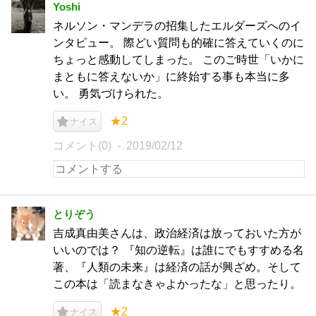
Yoshi
ネルソン・マンデラの招集したエルダーズへのイ
ンタビュー。 際どい質問も的確に答えていくのに
ちょっと感動してしまった。 このご時世「いかに
まともに答えないか」に終始する事も本当に多
い。 勇気づけられた。
★2
ナイス
コメント(0)
2019/02/12
とりぞう
吉成真由美さんは、政治経済は放っておいた方が
いいのでは？ 『知の逆転』は誰にでもすすめる名
著、『人類の未来』は経済の話が興ざめ。そして
この本は「読まなきゃよかったな」と思ったり。
★2
ナイス