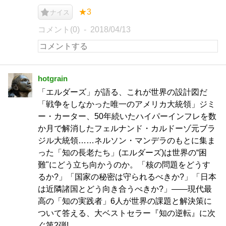
★3
ナイス
コメント(0)
2018/04/13
hotgrain
「エルダーズ」が語る、これが世界の設計図だ
「戦争をしなかった唯一のアメリカ大統領」ジミ
ー・カーター、50年続いたハイパーインフレを数
か月で解消したフェルナンド・カルドーゾ元ブラ
ジル大統領……ネルソン・マンデラのもとに集ま
った「知の長老たち」(エルダーズ)は世界の“困
難"にどう立ち向かうのか。「核の問題をどうす
るか?」「国家の秘密は守られるべきか?」「日本
は近隣諸国とどう向き合うべきか?」――現代最
高の「知の実践者」6人が世界の課題と解決策に
ついて答える、大ベストセラー『知の逆転』に次
ぐ第2弾!