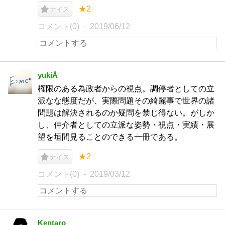
★2
ナイス
コメント(0)
2019/06/12
yukiÄ
権限のある為政者からの視点。調停者としての立
派なな態度だが、実際問題その綺麗事で世界の諸
問題は解決されるのか疑問を禁じ得ない。がしか
し、仲介者としての立派な姿勢・視点・実績・展
望を垣間見ることのできる一冊である。
★2
ナイス
コメント(0)
2019/03/12
Kentaro