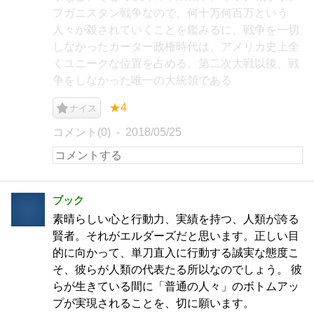
フガニスタン戦争なので、何十万何百万という
人々が殺されていくことを鑑みるに、戦争を一切
しなかったカーター政権時代は、アメリカ史上全
くユニークな位置を占める。第二次大戦以後、戦
争をしなかった唯一の大統領である
★4
ナイス
コメント(0)
2018/05/25
ブック
素晴らしい心と行動力、実績を持つ、人類が誇る
賢者。それがエルダーズだと思います。正しい目
的に向かって、単刀直入に行動する誠実な態度こ
そ、彼らが人類の代表たる所以なのでしょう。 彼
らが生きている間に「普通の人々」のボトムアッ
プが実現されることを、切に願います。