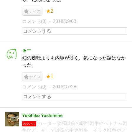
★2
ナイス
コメント(0)
2018/09/03
ぁー
知の逆転よりも内容が薄く、気になった話はなか
った。
★1
ナイス
コメント(0)
2018/07/28
Yukihiko Yoshimine
カーター政権以前の朝鮮戦争やベトナム戦
ネタバレ
争など、そして以降の中東戦争、イラク戦争やア