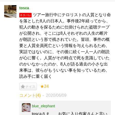
tosca
ツアー旅行中にテロリストの人質となり命
ネタバレ
を落とした8人の日本人。事件後2年経ってから、
犯人の動きを探るために仕掛けられた盗聴テープ
が公開され、そこには8人それぞれの人生の断片
が朗読という形で残されていた。冒頭、事件の概
要と人質全員死亡という情報を与えられるため、
実話ではないのに、その後に続く一人一人の朗読
が心に響く。人質がその時点で死を意識していた
のかいなかったのか、8人が語る過去の小さな出
来事は、彼らがもういない事を知っているため、
読み手に重く届く
★24
ナイス
コメント(4)
2020/06/09
blue_elephant
toscaさま お気に入り作家さんと言い