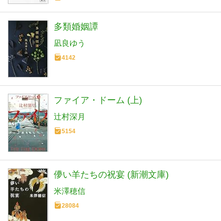
多類婚姻譚
凪良ゆう
4142
ファイア・ドーム (上)
辻村深月
5154
儚い羊たちの祝宴 (新潮文庫)
米澤穂信
28084