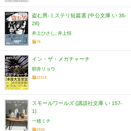
盗む男-ミステリ短篇選 (中公文庫 い 35-
28)
井上ひさし
井上恒
76
イン・ザ・メガチャーチ
朝井リョウ
22114
スモールワールズ (講談社文庫 い 157-
1)
一穂ミチ
2646