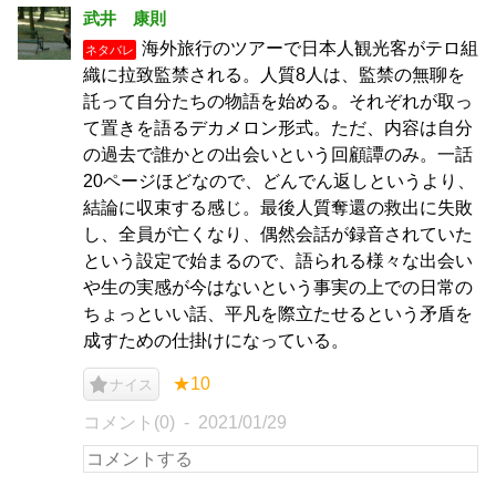
武井 康則
海外旅行のツアーで日本人観光客がテロ組
ネタバレ
織に拉致監禁される。人質8人は、監禁の無聊を
託って自分たちの物語を始める。それぞれが取っ
て置きを語るデカメロン形式。ただ、内容は自分
の過去で誰かとの出会いという回顧譚のみ。一話
20ページほどなので、どんでん返しというより、
結論に収束する感じ。最後人質奪還の救出に失敗
し、全員が亡くなり、偶然会話が録音されていた
という設定で始まるので、語られる様々な出会い
や生の実感が今はないという事実の上での日常の
ちょっといい話、平凡を際立たせるという矛盾を
成すための仕掛けになっている。
★10
ナイス
コメント(0)
2021/01/29