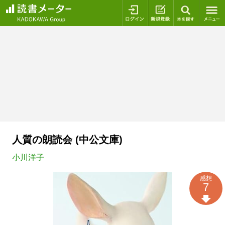
ログイン
新規登録
本を探
人質の朗読会 (中公文庫)
小川洋子
感想
7