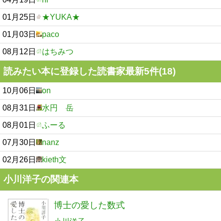
01月25日
★YUKA★
01月03日
paco
08月12日
はちみつ
読みたい本に登録した読書家最新5件(18)
10月06日
on
08月31日
水円 岳
08月01日
ふーる
07月30日
nanz
02月26日
kieth文
小川洋子の関連本
博士の愛した数式