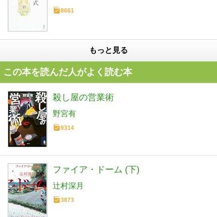
8661
もっと見る
この本を読んだ人がよく読む本
殺し屋の営業術
野宮有
9314
ファイア・ドーム (下)
辻村深月
3873