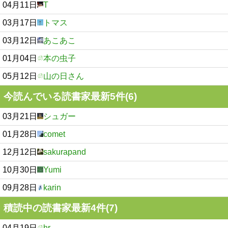
04月11日
T
03月17日
トマス
03月12日
あこあこ
01月04日
本の虫子
05月12日
山の日さん
今読んでいる読書家最新5件(6)
03月21日
シュガー
01月28日
comet
12月12日
sakurapand
10月30日
Yumi
09月28日
karin
積読中の読書家最新4件(7)
04月19日
hr