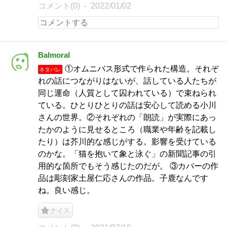
コメント(0)
2022/01/02
Balmoral
①オムニバス形式で作られた構造。それぞ
ネタバレ
れの話につながりはないが、話している人たちが
同じ運命（人質として囚われている）で束ねられ
ている。ひとりひとりの話は安心して読める小川
さんの世界。②それぞれの「朗読」が実際にあっ
たかのように見せるところ（職業や年齢を記載し
たり）は芥川的な感じがする。影響を受けている
のかな。「猫を抱いて象と泳ぐ」の新聞記事の引
用的な箇所でもそう感じたのだが。 ③カバーの作
品は彫刻家土屋仁応さんの作品。子鹿なんです
ね。良い感じ。
ナイス