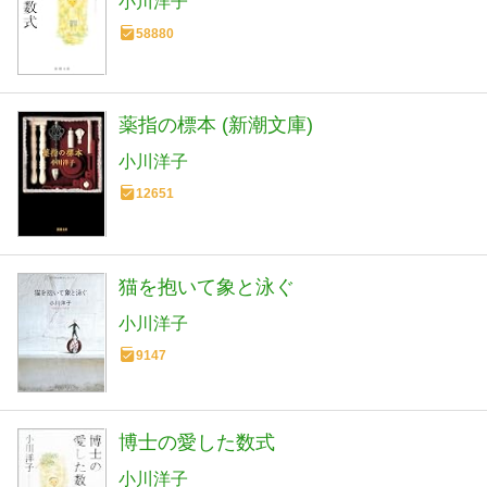
小川洋子
58880
薬指の標本 (新潮文庫)
小川洋子
12651
猫を抱いて象と泳ぐ
小川洋子
9147
博士の愛した数式
小川洋子