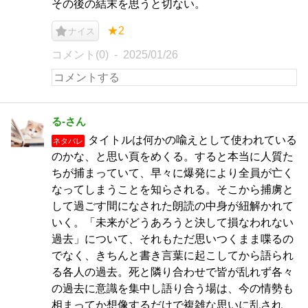
その後の結末を思うと切ない。
★2
ナイス
コメント(0)
2025/01/26
る-さん
タイトルは何かの喩えとして使われている
ネタバレ
のかな、と思い頁をめくる。すると本当に人質た
ちが捕まっていて、早々に爆発により全員が亡く
なってしまうことを知らされる。そこから捕虜と
して過ごす間になされた朗読の中身が紐解かれて
いく。「未来がどうあろうと決して損なわれない
過去」について、それもただ思いつくまま喋るの
でなく、きちんと書き言葉に起こしてから語られ
る各人の過去。死と隣り合わせで皆が乱れず各々
の過去に意識を集中し語り合う場は、今の情勢も
相まってか想像するだけで複雑な思いに乱され