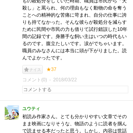
もの殺処分をしていた時期、職員は市民から「犬
殺し」と罵られ、何の理由もなく動物の命を奪う
ことへの精神的な苦痛に苛まれ、自分の仕事に誇
りも持てなかった。そんな彼らが殺処分を減らす
ために民間や市民の力も借りて試行錯誤した10年
間の記録です。身勝手な飼い主はいつの時代もい
るのです。腹立たしいです。涙がでちゃいます。
職員のみなさんには本当に頭が下がりました。読
んでよかったです。
★37
ナイス
コメント(0)
2018/03/22
ユウティ
初読み作家さん。とても分かりやすい文章でその
まま映画になりそうな、物語のように読者を掴ん
で読ませる本だったと思う。しかし、内容は世話