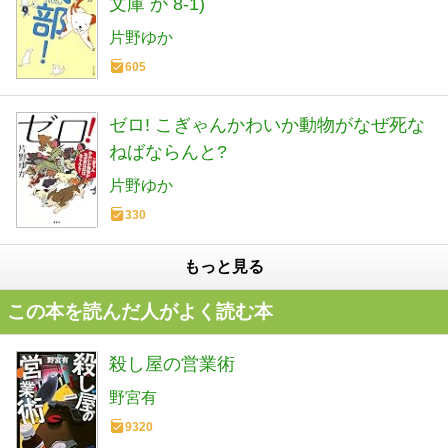
文庫 か 8-1)
片野ゆか
605
ゼロ! こぎゃんかわいか動物がなぜ死な
ねばならんと?
片野ゆか
330
もっと見る
この本を読んだ人がよく読む本
殺し屋の営業術
野宮有
9320