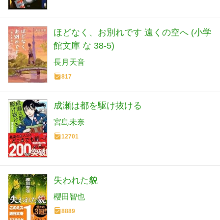
ほどなく、お別れです 遠くの空へ (小学
館文庫 な 38-5)
長月天音
817
成瀬は都を駆け抜ける
宮島未奈
12701
失われた貌
櫻田智也
8889