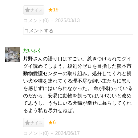
★19
ナイス
コメント(0)
2025/03/13
だいふく
片野さんの語り口はすごい。惹きつけられてグイ
グイ読めてしまう。殺処分ゼロを目指した熊本市
動物愛護センターの取り組み。処分してくれと飼
い犬や猫を連れてくる理不尽な飼い主たちに怒り
を感じずにはいられなかった。 命が関わっている
のだから、安易に動物を飼ってはいけないと改め
て思うし、うちにいる犬猫が幸せに暮らしてくれ
るよう私も尽力せねば。
★6
ナイス
コメント(0)
2024/06/17