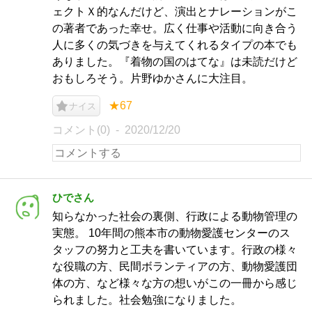
ェクトＸ的なんだけど、演出とナレーションがこ
の著者であった幸せ。広く仕事や活動に向き合う
人に多くの気づきを与えてくれるタイプの本でも
ありました。『着物の国のはてな』は未読だけど
おもしろそう。片野ゆかさんに大注目。
★67
ナイス
コメント(0)
2020/12/20
ひでさん
知らなかった社会の裏側、行政による動物管理の
実態。 10年間の熊本市の動物愛護センターのス
タッフの努力と工夫を書いています。行政の様々
な役職の方、民間ボランティアの方、動物愛護団
体の方、など様々な方の想いがこの一冊から感じ
られました。社会勉強になりました。