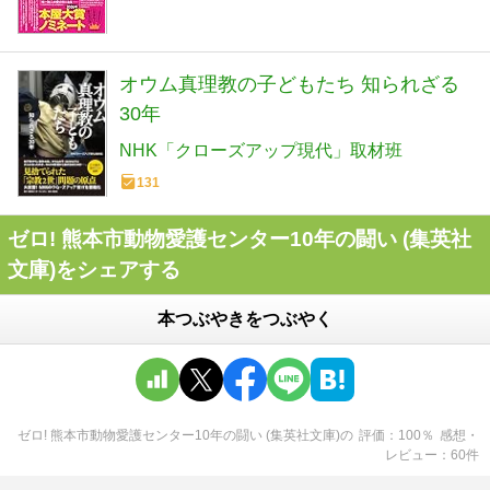
オウム真理教の子どもたち 知られざる
30年
NHK「クローズアップ現代」取材班
131
ゼロ! 熊本市動物愛護センター10年の闘い (集英社
文庫)をシェアする
本つぶやきをつぶやく
ゼロ! 熊本市動物愛護センター10年の闘い (集英社文庫)
の
評価
100
％
感想・
レビュー
60
件