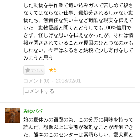
した動物を手作業で追い込みガスで苦しめて殺さ
なくてはならない仕事、殺処分されるしかない動
物たち、無責任な飼い主など過酷な現実を伝えて
いた。動物愛護と聞くとどうしても100%信用で
きず、怪しげな思いを拭えなかったが、それは情
報が閉ざされていることが原因のひとつなのかも
しれない。今年はふるさと納税で少し寄付をして
みようと思う。
★5
ナイス
コメント(0)
2018/02/01
みゆパパ
娘の夏休みの宿題の為、この分野に興味を持って
読んだ。想像以上に実態が深刻なことが理解でき
た。熊本のこのセンターは素晴らしい。愛犬家と