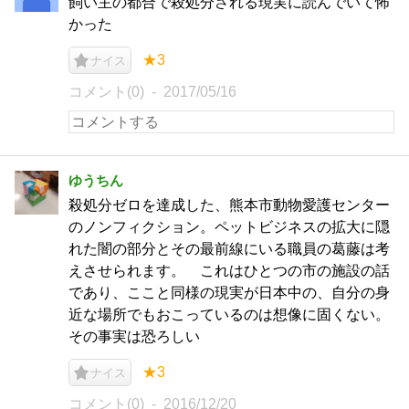
飼い主の都合で殺処分される現実に読んでいて怖
かった
★3
ナイス
コメント(0)
2017/05/16
ゆうちん
殺処分ゼロを達成した、熊本市動物愛護センター
のノンフィクション。ペットビジネスの拡大に隠
れた闇の部分とその最前線にいる職員の葛藤は考
えさせられます。 これはひとつの市の施設の話
であり、ここと同様の現実が日本中の、自分の身
近な場所でもおこっているのは想像に固くない。
その事実は恐ろしい
★3
ナイス
コメント(0)
2016/12/20