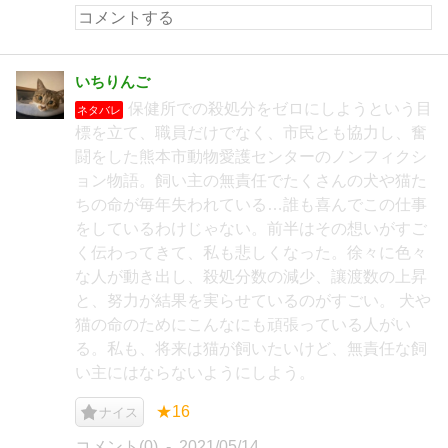
いちりんご
保健所での殺処分をゼロにしようという目
ネタバレ
標を立て、職員だけでなく、市民とも協力し、奮
闘をした熊本市動物愛護センターのノンフィクシ
ョン物語。飼い主の無責任でたくさんの犬や猫た
ちの命が毎年失われている…誰も喜んでこの仕事
をしているわけじゃない。前半はその想いがすご
く伝わってきて、私も悲しくなった。徐々に色々
な人が動き出し、殺処分数の減少、讓渡数の上昇
と、努力が結果を実らせているのがすごい。 犬や
猫の命のためにこんなにも頑張っている人がい
る。私も、将来は猫が飼いたいけど、無責任な飼
い主にはならないようにしよう。
★16
ナイス
コメント(0)
2021/05/14