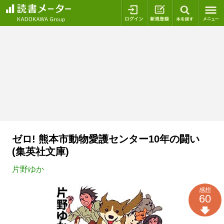
ログイン
新規登録
本を探
ゼロ! 熊本市動物愛護センター10年の闘い
(集英社文庫)
片野ゆか
感想
60