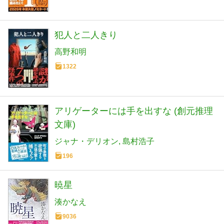
犯人と二人きり
高野和明
1322
アリゲーターには手を出すな (創元推理
文庫)
ジャナ・デリオン
島村浩子
196
暁星
湊かなえ
9036