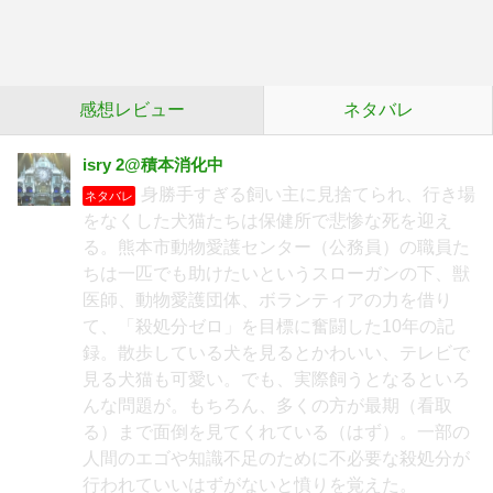
感想レビュー
ネタバレ
isry 2@積本消化中
身勝手すぎる飼い主に見捨てられ、行き場
ネタバレ
をなくした犬猫たちは保健所で悲惨な死を迎え
る。熊本市動物愛護センター（公務員）の職員た
ちは一匹でも助けたいというスローガンの下、獣
医師、動物愛護団体、ボランティアの力を借り
て、「殺処分ゼロ」を目標に奮闘した10年の記
録。散歩している犬を見るとかわいい、テレビで
見る犬猫も可愛い。でも、実際飼うとなるといろ
んな問題が。もちろん、多くの方が最期（看取
る）まで面倒を見てくれている（はず）。一部の
人間のエゴや知識不足のために不必要な殺処分が
行われていいはずがないと憤りを覚えた。