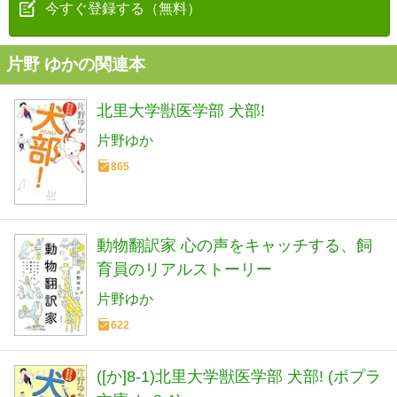
今すぐ登録する（無料）
片野 ゆかの関連本
北里大学獣医学部 犬部!
片野ゆか
865
動物翻訳家 心の声をキャッチする、飼
育員のリアルストーリー
片野ゆか
622
([か]8-1)北里大学獣医学部 犬部! (ポプラ