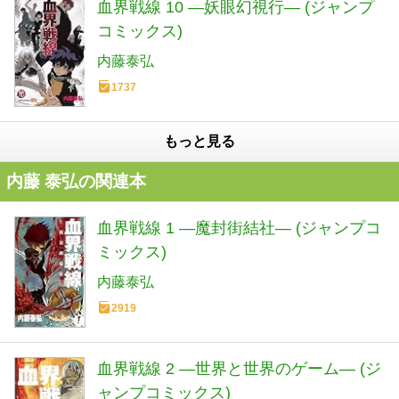
血界戦線 10 ―妖眼幻視行― (ジャンプ
コミックス)
内藤泰弘
1737
もっと見る
内藤 泰弘の関連本
血界戦線 1 ―魔封街結社― (ジャンプコ
ミックス)
内藤泰弘
2919
血界戦線 2 ―世界と世界のゲーム― (ジ
ャンプコミックス)