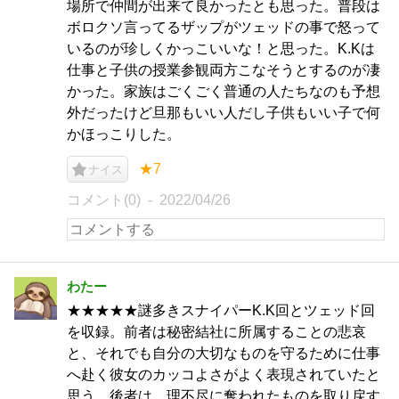
場所で仲間が出来て良かったとも思った。普段は
ボロクソ言ってるザップがツェッドの事で怒って
いるのが珍しくかっこいいな！と思った。K.Kは
仕事と子供の授業参観両方こなそうとするのが凄
かった。家族はごくごく普通の人たちなのも予想
外だったけど旦那もいい人だし子供もいい子で何
かほっこりした。
★7
ナイス
コメント(0)
2022/04/26
わたー
★★★★★謎多きスナイパーK.K回とツェッド回
を収録。前者は秘密結社に所属することの悲哀
と、それでも自分の大切なものを守るために仕事
へ赴く彼女のカッコよさがよく表現されていたと
思う。後者は、理不尽に奪われたものを取り戻す