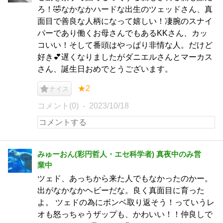
ろ！🤣なかなかハードな出生のツェッドさん、真
面目で善良な人柄になって嬉しい！凄腕のスナイ
パーであり働くお母さんでもあるKKさん、カッ
コいい！そして番頭はやっぱり非情な人。だけど
好き💕遅くなりましたがダニエルさんとマーカス
さん、誕生日おめでとうございます。
★2
ナイス
コメント(0)
2023/10/18
みゅーおん(彩円哲人・エセ科学者) 真夜中のみ営
業中
ツェド、あっちから来た人でもなかったのかー。
出がなかなかヘビーだな。良く真面目に育った
よ。 ツェドの為にボンベ取り返そう！っていうレ
オも怒っちゃうザップも、かわいい！！仲良しで