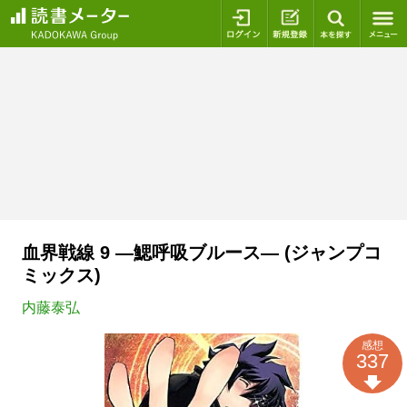
ログイン
新規登録
本を探
血界戦線 9 ―鰓呼吸ブルース― (ジャンプコ
ミックス)
内藤泰弘
感想
337