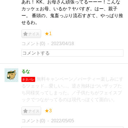
あれ！ KK、お母さん頑張ってるーーー！こんな
カッケェお母、いるか？ヤバすぎ。はー、親子
ー。 番頭の、鬼畜っぷり流石すぎて、やっぱり推
せるわ。
★1
ナイス
コメント(0)
2023/04/18
るな
無料キャンペーン／パーティー楽しみにす
ネタバレ
るツェッド…愛しい…。逆さ泡鉢はついザップた
ち同様笑ってしまった。／子供たちがフェイスブ
ックでつながってるのは現代っぽくて面白い。
★3
ナイス
コメント(0)
2022/05/05