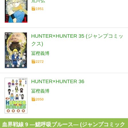
荒川弘
1951
HUNTER×HUNTER 35 (ジャンプコミッ
クス)
冨樫義博
2272
HUNTER×HUNTER 36
冨樫義博
2050
血界戦線 9 ―鰓呼吸ブルース― (ジャンプコミック