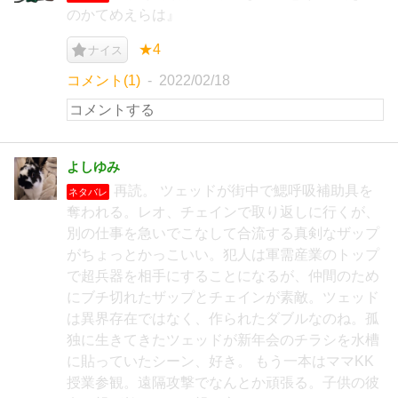
のかてめえらは』
★4
ナイス
コメント(1)
2022/02/18
よしゆみ
再読。 ツェッドが街中で鰓呼吸補助具を
ネタバレ
奪われる。レオ、チェインで取り返しに行くが、
別の仕事を急いでこなして合流する真剣なザップ
がちょっとかっこいい。犯人は軍需産業のトップ
で超兵器を相手にすることになるが、仲間のため
にブチ切れたザップとチェインが素敵。ツェッド
は異界存在ではなく、作られたダブルなのね。孤
独に生きてきたツェッドが新年会のチラシを水槽
に貼っていたシーン、好き。 もう一本はママKK
授業参観。遠隔攻撃でなんとか頑張る。子供の彼