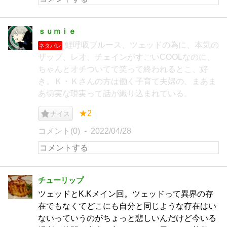
ｓｕｍｉｅ
鯉呼吸ブルース、ツェッドの為に、本気の
ネタバレ
ザップ、レオ、チェインがすごいCOOLなのに、
ちゃんとオチついてて笑って終われるとこ、好
き。Ｋ・Ｋさんの方は働く子育て夫婦の、まあま
あ切実な現実って話が織り込まれている。
★2
ナイス
コメント(0)
2022/04/28
チューリップ
ツェッドとK.Kメイン回。ツェッドって異界の存
在でもなくてどこにも自分と同じような存在はい
ないっていうのがちょっと悲しいんだけど今いる