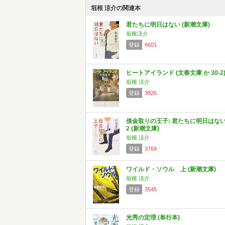
垣根 涼介の関連本
君たちに明日はない (新潮文庫)
垣根涼介
登録
6601
ヒートアイランド (文春文庫 か 30-2
垣根 涼介
登録
3826
借金取りの王子: 君たちに明日はな
2 (新潮文庫)
垣根 涼介
登録
3769
ワイルド・ソウル 上 (新潮文庫)
垣根 涼介
登録
3545
光秀の定理 (単行本)