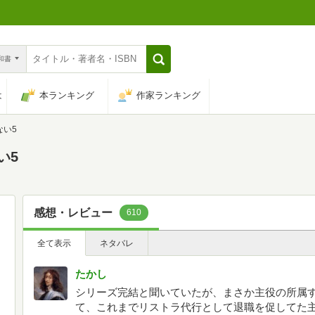
n和書
は
本ランキング
作家ランキング
ない5
い5
感想・レビュー
610
全て表示
ネタバレ
たかし
シリーズ完結と聞いていたが、まさか主役の所属
て、これまでリストラ代行として退職を促してた