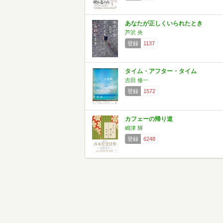
あなたが正しくいられたとき
芦沢 央
登録
1137
タイム・アフター・タイム
吉田 修一
登録
1572
カフェーの帰り道
嶋津 輝
登録
6248