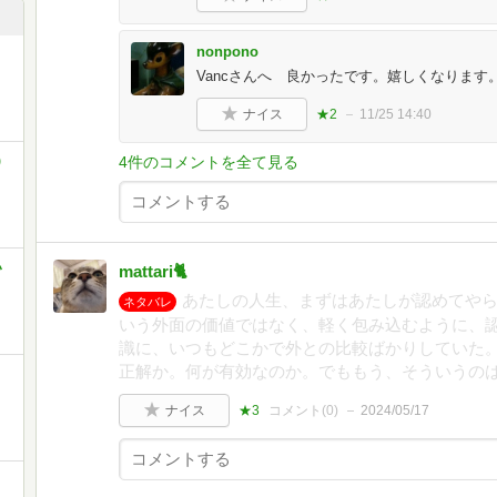
nonpono
Vancさんへ 良かったです。嬉しくなりま
ナイス
★2
11/25 14:40
)
4件のコメントを全て見る
い
mattari🐈
あたしの人生、まずはあたしが認めてや
ネタバレ
いう外面の価値ではなく、軽く包み込むように、
識に、いつもどこかで外との比較ばかりしていた
正解か。何が有効なのか。でももう、そういうの
ナイス
★3
コメント(
0
)
2024/05/17