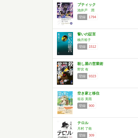
ブティック
池井戸 潤
登録
1794
誓いの証言
柚月裕子
登録
1512
殺し屋の営業術
野宮 有
登録
9323
空き家と移住
垣谷 美雨
登録
900
テロル
月村 了衛
登録
309