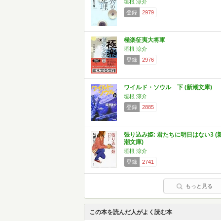
垣根 涼介
登録
2979
極楽征夷大将軍
垣根 涼介
登録
2976
ワイルド・ソウル 下 (新潮文庫)
垣根 涼介
登録
2885
張り込み姫: 君たちに明日はない3 (
潮文庫)
垣根 涼介
登録
2741
もっと見る
この本を読んだ人がよく読む本