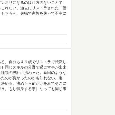
マンネリになるのは仕方のないことで、
もしれない。過去にリストラされた「借
。もちろん、失職で家族を失って不幸に
ある。自分も４９歳でリストラで転職し
後も同じスキルの分野で過ごす事が出来
な種類の設計に携わった。蒔田のような
ったのが良かったのかも知れない。進
え決める。決めたら前だけをみてそこに
思う。もし転身する事になっても同じ事