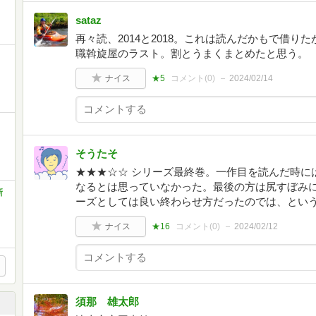
sataz
再々読、2014と2018。これは読んだかもで借
職斡旋屋のラスト。割とうまくまとめたと思う。
ナイス
★5
コメント(
0
)
2024/02/14
そうたそ
★★★☆☆ シリーズ最終巻。一作目を読んだ時に
なるとは思っていなかった。最後の方は尻すぼみ
新
ーズとしては良い終わらせ方だったのでは、とい
ナイス
★16
コメント(
0
)
2024/02/12
須那 雄太郎