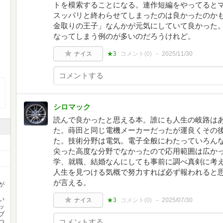
トを模索することになる。連作短編をやってると
スッパリと終わらせてしまったのは良かったのか
金取りの王子」なんかが元気にしていて良かった
なってしまう例のが多いのだろうけれど。
ナイス
★3
コメント(
0
)
2025/11/30
シロマック
読んで良かったと思える本。誰にも人生の岐路は
た。蒔田と同じ電機メーカーだったが運良くその
た。技術分野は電気。電子全般にわたっていろん
尖った高度な分野でなかったので応用範囲は広か
学、就職、結婚なんにしても事前に調べ真剣に考
人生を見つける気概で努力すれば必ず報われると
が言える。
が
い
ナイス
★3
コメント(
0
)
2025/07/30
ッ
ブ
つ