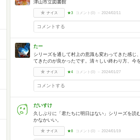
津山市立図書館
ナイス
★3
コメント(
0
)
2024/02/11
たー
シリーズを通して村上の意識も変わってきた感じ
てきたのが良かったです。清々しい終わり方、今
ナイス
★4
コメント(
0
)
2024/01/27
だいすけ
久しぶりに「君たちに明日はない」シリーズを読
かなかいい。
ナイス
★8
コメント(
0
)
2024/01/19