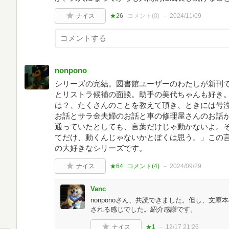
ナイス
★26
コメント(
0
)
2024/11/09
nonpono
シリーズの完結。図書館ユーザーのわたしが新刊
とリストラ候補の面談。助手の美代ちゃんも好き
は？、たくさんのことを教えて頂き、ときには号
お話とサラ金夫婦のお話と車の修理屋さんのお話
通っていたとしても、言葉だけじゃ動かないよ。
てだけ、動くんじゃないかとぼくは思う。」この言
の大好きなシリーズです。
ナイス
★64
コメント(
4
)
2024/09/29
Vanc
nonponoさん、共読できました。但し、文
される感じでした。紹介感謝です。
ナイス
★1
12/17 21:26