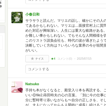
事
事
小春日和
サラサラと読んだ。マリエの話し、確かにその人
てあるかもしれない。マリエは…面接官村上に質
めた対応が興味深い。人生には重大な岐路がある
か難しい事かもしれない。でもそんな人間模様を
このリストラ請負会社も、時代の波が過ぎたよう
決断していく方向は？いろいろな業界の今が垣間見れ、
がいい。
ナイス
★4
コメント(
0
)
2025/07/15
Natsuko
手持ち本がなくなると、殿堂入り本を再読する。
いい😌file2.蒔田時夫の心の言葉。「別に今の
分に暫時寄り添いながらも〜自分の正しさを、そ
が、大人になってからも人間的に成長し続けるこ