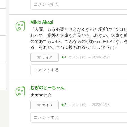
Mikio Akagi
「人間、もう必要とされなくなった場所にいては
れって、意外と大事な言葉かもしれない。大事な
のであてもいい。こんなものがあったらいいな。
る。それが、本当に報われるってことだろう」
ナイス
★4
コメント(
0
)
2023/12/30
むぎのとーちゃん
★★★☆☆
ナイス
★2
コメント(
0
)
2023/11/04