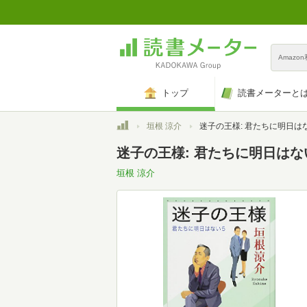
Amazo
トップ
読書メーターと
トップ
垣根 涼介
迷子の王様: 君たちに明日は
迷子の王様: 君たちに明日はな
垣根 涼介