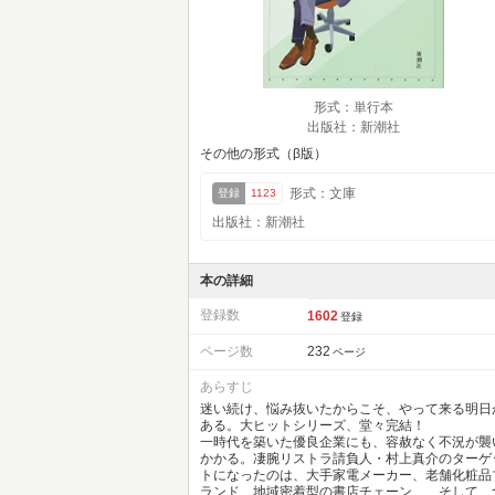
形式：単行本
出版社：新潮社
その他の形式（β版）
形式：文庫
登録
1123
出版社：新潮社
本の詳細
登録数
1602
登録
ページ数
232
ページ
あらすじ
迷い続け、悩み抜いたからこそ、やって来る明日
ある。大ヒットシリーズ、堂々完結！
一時代を築いた優良企業にも、容赦なく不況が襲
かかる。凄腕リストラ請負人・村上真介のターゲ
トになったのは、大手家電メーカー、老舗化粧品
ランド、地域密着型の書店チェーン……そして、