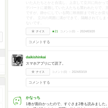
いた人たちとかと合流し、上京して立川に向かっ
デパートに避難していた人たちも襲われたりで、主
ですが、静かにしている間に映画館まで何とか戻
です。 立川の周囲に溝ができて、隔離されてしま
ないです。
ナイス
★21
コメント(
0
)
2024/03/20
daikishinkai
スマホアプリにて読了。
ナイス
コメント(
0
)
2024/03/19
かなっち
1巻が面白かったので、すぐさま2巻も読みました