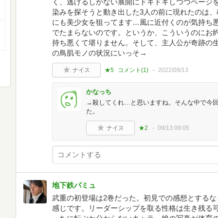
く、逃げるしかない展開にドキドキしつつページ
染みを探そうと動き出した3人の前に現れたのは、
にも美少女を狙ってます…風に近付くのが気持ち
でたまらないのです。というか、こういうのにお
持ち悪くて堪りません。そして、主人公が奇跡の
の鳥肌モノの状況にいっそ→
ナイス
★5
コメント(
1
)
2022/09/13
かなっち
→殺してくれ…と思いますね。そんな中で今
た。
ナイス
★2
09/13 09:05
地下鉄パミュ
武重の初登場は2巻だった。初見での感想とするな
感じです。リーダーシップを取る性格は生き残る