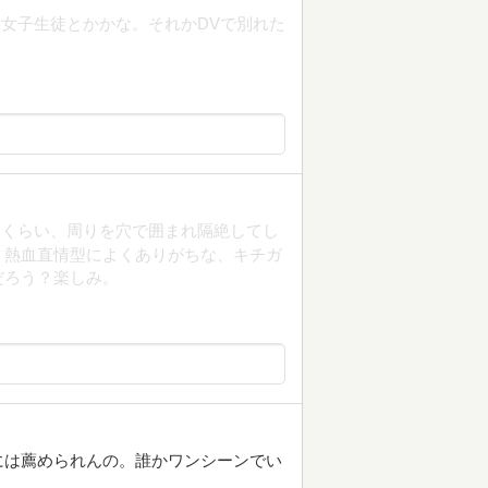
女子生徒とかかな。それかDVで別れた
うくらい、周りを穴で囲まれ隔絶してし
、熱血直情型によくありがちな、キチガ
だろう？楽しみ。
には薦められんの。誰かワンシーンでい