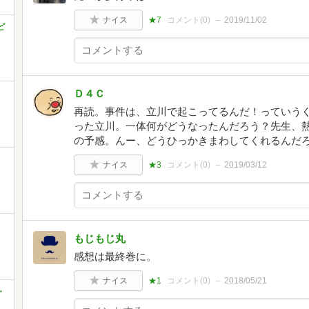
ナイス
★7
コメント(
0
)
2019/11/02
ピ
Ｄ４Ｃ
再読。事件は、立川で起こってるんだ！っていう
った立川。一体何がどうなったんだろう？先生、
の予感。んー、どうひっかきまわしてくれるんだ
ナイス
★3
コメント(
0
)
2019/03/12
もじもじ丸
感想は最終巻に。
ナイス
★1
コメント(
0
)
2018/05/21
・