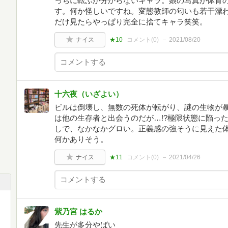
っちに転ぶか分からないキャラ。娘の写真が体育
す。何か怪しいですね。変態教師の匂いも若干漂
だけ見たらやっぱり完全に捨てキャラ笑笑。
ナイス
★10
コメント(
0
)
2021/08/20
十六夜（いざよい）
ビルは倒壊し、無数の死体が転がり、謎の生物が
は他の生存者と出会うのだが…!?極限状態に陥っ
しで、なかなかグロい。正義感の強そうに見えた
何かありそう。
ナイス
★11
コメント(
0
)
2021/04/26
紫乃宮 はるか
先生が多分やばい