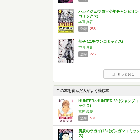
ハカイジュウ (8) (少年チャンピオン
コミックス)
本田 真吾
登録
238
切子 (ニチブンコミックス)
本田 真吾
登録
226
もっと見る
この本を読んだ人がよく読む本
HUNTER×HUNTER 39 (ジャンプコ
ックス)
冨樫 義博
登録
591
黄泉のツガイ(13) (ガンガンコミック
ス)