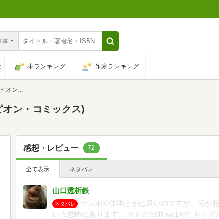
n和書
は
本ランキング
作家ランキング
コミックス)
ンピオン・コミックス)
感想・レビュー
72
全て表示
ネタバレ
山口透析鉄
テンポや作画とかは良いのですが、何が
ネタバレ
いう恐怖はあります。 立川の街並みはやたらリア