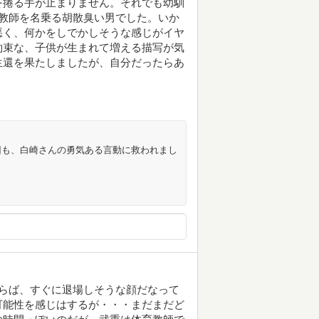
を捲る手が止まりません。それでも幼馴
教師を名乗る胡散臭い男でした。いか
悪く、何かをしでかしそうな感じがイヤ
約束な、子供が生まれて増える描写が気
生還を果たしましたが、自分だったらあ
回も、白崎さんの勇気ある言動に救われまし
らば、すぐに退場しそうな顔だなって
可能性を感じはするが・・・まだまだど