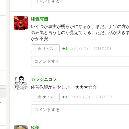
緋色有機
いくつか事実が明らかになるが、まだ、ナゾの方
の狂気と言うものが見えてくる。ただ、話が大き
かが不安。
ナイス
★1
コメント(
0
)
2018/05/03
カラシニコフ
体育教師があやしい。 ★★★☆☆
ナイス
★12
コメント(
0
)
2017/03/20
・
絵美