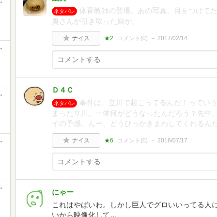
・
体育教師の登場。あの写真、目をつけてた
ネタバレ
奥さんが引き取った娘か。
ナイス
★2
コメント(
0
)
2017/02/14
・
Ｄ４Ｃ
・
事件は、立川で起こってるんだ！ってい
ネタバレ
まった立川。一体何がどうなったんだろう？先生
イの予感。んー、どうひっかきまわしてくれるん
ナイス
★6
コメント(
0
)
2016/07/17
・
・
にゃー
これはやばいわ。しかし巨人でグロいいってる人
いから映像化して…