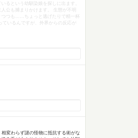
ているという幼馴染娘を探しに出ます。
人公も捕まりかけます。 生態が不明
りつつも……ちょっと逃げたりで精一杯
っているんですが、外界からの反応が
。相変わらず謎の怪物に抵抗する術がな