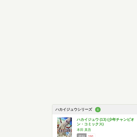
ハカイジュウシリーズ
8
ハカイジュウ (13) (少年チャンピオ
ン・コミックス)
本田 真吾
登録
191