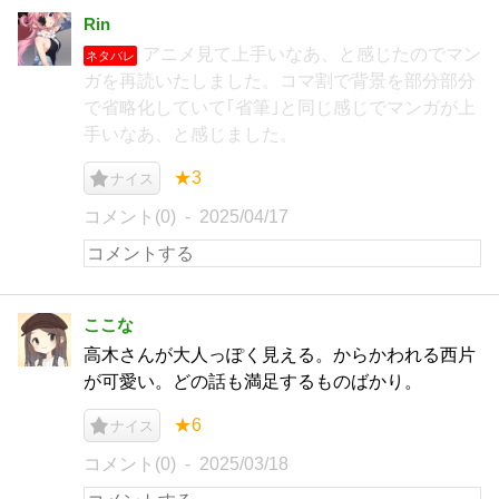
Rin
アニメ見て上手いなあ、と感じたのでマン
ネタバレ
ガを再読いたしました。コマ割で背景を部分部分
で省略化していて｢省筆｣と同じ感じでマンガが上
手いなあ、と感じました。
★3
ナイス
コメント(0)
2025/04/17
ここな
高木さんが大人っぽく見える。からかわれる西片
が可愛い。どの話も満足するものばかり。
★6
ナイス
コメント(0)
2025/03/18