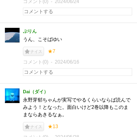
コメント(0)
2024/06/24
ぷりん
うん、こそばゆい
★7
ナイス
コメント(0)
2024/06/16
Dai（ダイ）
永野芽郁ちゃんが実写でやるくらいならば読んで
みよう！となった。面白いけど2巻以降もこのま
まならあきるなぁ。
★13
ナイス