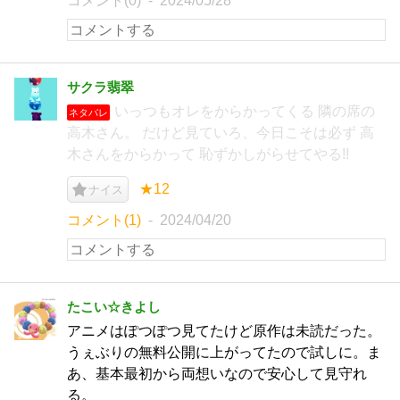
コメント(0)
2024/05/28
サクラ翡翠
いっつもオレをからかってくる 隣の席の
ネタバレ
高木さん。 だけど見ていろ、今日こそは必ず 高
木さんをからかって 恥ずかしがらせてやる!!
★12
ナイス
コメント(1)
2024/04/20
たこい☆きよし
アニメはぽつぽつ見てたけど原作は未読だった。
うぇぶりの無料公開に上がってたので試しに。ま
あ、基本最初から両想いなので安心して見守れ
る。