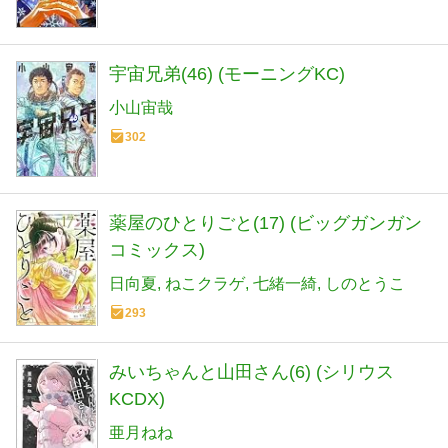
宇宙兄弟(46) (モーニングKC)
小山宙哉
302
薬屋のひとりごと(17) (ビッグガンガン
コミックス)
日向夏
ねこクラゲ
七緒一綺
しのとうこ
293
みいちゃんと山田さん(6) (シリウス
KCDX)
亜月ねね