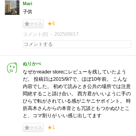
Mari
子供
★6
ナイス
コメント(0)
2025/08/17
ぬりかべ
なぜかreader storeにレビューを残していたよう
だ。 投稿日は2015/9/7で、ほぼ10年前。 こんな
内容でした。 初めて読みとき公共の場所では注意
悶絶すること請け合い。 西方君がいいように手の
ひらで転がされている感がニヤニヤポイント。 時
折高木さんからの本音とも冗談ともつかぬひとこ
と、コマ割りが いい感じ出してます
★1
ナイス