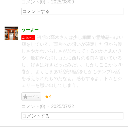
コメント(0)
2025/08/09
うーよー
初期の高木さんは少し細面で意地悪っぽい
ネタバレ
顔をしている。西片への想いが確定した頃から優
しさやかわいらしさが加わってくるのかと思いき
や、最初から消しゴムに西片の名前を書いている
し、好きは好きだったみたい。しかしここから20
巻か、よくもまあ1話完結話をしかもテンプレ話
を考えられたものだなぁ。感心するよ。トムとジ
ェリーを思い出してしまう。
★4
ナイス
コメント(0)
2025/07/22