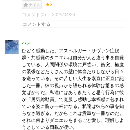
★2
ナイス
コメント(0)
2025/04/26
ハレ
ひどく感動した。アスペルガー・サヴァン症候
群・共感覚のダニエルは自分が人と違う事を自覚
している。人間関係や環境に戸惑い、衝突、極度
の緊張などたくさんの壁に体当たりしながら日々
を送っている。その苦しい人生を素直に正直に記
した一冊。彼の視点から語られる体験は驚きの感
覚ばかりだ。私達にはありきたりと思う行為に彼
が「勇気総動員」で克服し感動し幸福感に包まれ
ている姿に胸が一杯になる。私達は彼らの事を知
らなさ過ぎる。だからこれは貴重な一冊なのだ。
それに何よりダニエルをまるごと愛し、理解しよ
うとしている両親が凄い。