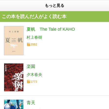
もっと見る
この本を読んだ人がよく読む本
夏帆 The Tale of KAHO
村上春樹
2982
楽園
夕木春央
1773
青天