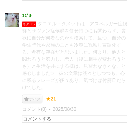
ﾕｽﾞﾙ
ダニエル・タメットは、アスペルガー症候
ネタバレ
群とサヴァン症候群を併せ持つにも関わらず、貪
欲に自分が何者なのかを模索して、且つ、自分の
学生時代や家族のことも冷静に観察し言語化す
る、希有な存在だと思いました。何より、他人と
関わろうと努力し、恋人（後に相手が変わろうと
も）と生活を共にする様は、見習わなきゃな、と
感心しました✨ 彼の文章は淡々としつつも、心
に残るフレーズが多々あり、気づけば付箋📑だら
けでした。
★21
ナイス
コメント(0)
2025/08/30