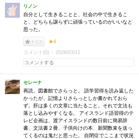
リノン
自分として生きることと、社会の中で生きるこ
と、どちらも譲らずに頑張っているのがいいなと
思った。
★4
ナイス
コメント(0)
2026/03/11
セレーナ
再読。図書館でさらっと。 語学習得を読み返した
かったが、記憶よりさらっとしか書かれておら
ず。肝は多くの文章に当たること。それで文法も
落とし込みやすくなる。 アイスランド語習得のテ
レビ企画は、渡アイスランドの数日前に簡易辞
書、文法書２冊、子供向けの本、新聞数束を送っ
てくるのは鬼だと思った。 自閉症でここまで状況