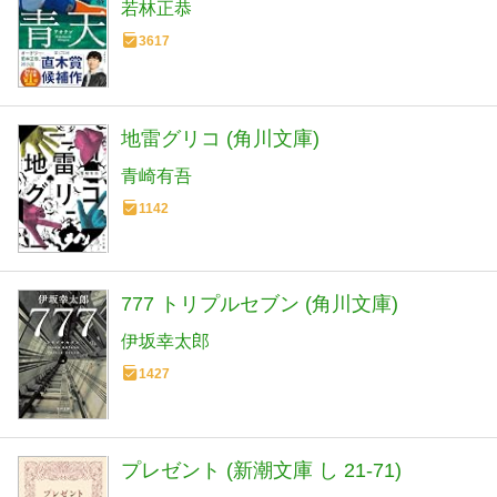
若林正恭
3617
地雷グリコ (角川文庫)
青崎有吾
1142
777 トリプルセブン (角川文庫)
伊坂幸太郎
1427
プレゼント (新潮文庫 し 21-71)