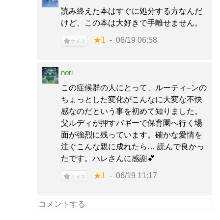
読み終えた本はすぐに処分する方なんだ
けど、この本は大好きで手離せません。
★1
06/19 06:58
ナイス
nori
この症候群の人にとって、ルーティ–ンの
ちょっとした変化がこんなに大変な不快
感なのだという事を初めて知りました。
父ルディが押すバギーで保育園へ行く場
面が強烈に残っています。確かな愛情を
注ぐこんな親に成れたら… 読んで良かっ
たです。ハレさんに感謝💕
★1
06/19 11:17
ナイス