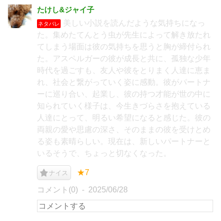
たけし&ジャイ子
美しい小説を読んだような気持ちになっ
ネタバレ
た。集めたてんとう虫が先生によって解き放たれ
てしまう場面は彼の気持ちを思うと胸が締付られ
た。アスペルガーの彼が成長と共に、孤独な少年
時代を過ごすも、友人や彼をとりまく人達に恵ま
れ、社会と繋がっていく姿に感動。彼がパートナ
ーに巡り合い、起業し、彼の持つ才能が世の中に
知られていく様子は、今生きづらさを抱えている
人達にとって、明るい希望になると感じた。彼の
両親の愛や思慮の深さ、そのままの彼を受けとめ
る姿も素晴らしい。現在は、新しいパートナーと
いるそうで、ちょっと切なくなった。
★7
ナイス
コメント(0)
2025/06/28