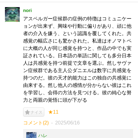
nori
アスペルガー症候群の症例の特徴はコミュニケー
ョンが出来ず、興味や行動に偏りがあり、頑に他
者の介入を嫌う、という認識を覆してくれた。共
感覚の幅広さにも驚かされた。私達はオノマトペ
に大概の人が同じ感覚を持つと、作品の中でも実
証されている。日本語の単語に関しても多分日本
人は共感覚を持つ前提で文章を選ぶ。然しサヴァ
ン症候群である主人公ダニエルは数字に共感覚を
持つのだ。彼の天才的能力はこの独自の共感覚に
由来する。然し他人の感情が分からない彼はこれ
を学習し、会得の方法を見つける。彼の純心な努
力と両親の覚悟に頭が下がる
★11
ナイス
コメント(2)
2025/06/16
ハレ