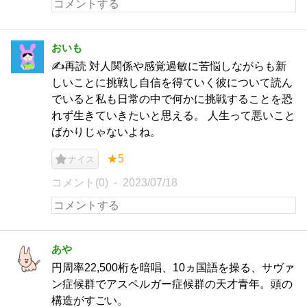
おいも
✍️再読 対人関係や感覚過敏に苦悩しながらも新
しいことに挑戦し自信を得ていく彼について読ん
でいると私も日常の中で何かに挑戦することを恐
れず生きていきたいと思える。 人生って悪いこと
ばかりじゃないよね。
★5
ナイス
コメント(0)
2023/07/18
あや
円周率22,500桁を暗唱、10ヵ国語を操る、サヴァ
ン症候群でアスペルガー症候群の天才青年。頭の
構造がすごい。