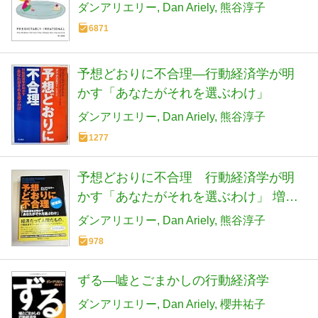
ワ・ノンフィクション文庫)
ダンアリエリー
Dan Ariely
熊谷淳子
6871
予想どおりに不合理―行動経済学が明
かす「あなたがそれを選ぶわけ」
ダンアリエリー
Dan Ariely
熊谷淳子
1277
予想どおりに不合理 行動経済学が明
かす「あなたがそれを選ぶわけ」 増補
版
ダンアリエリー
Dan Ariely
熊谷淳子
978
ずる―嘘とごまかしの行動経済学
ダンアリエリー
Dan Ariely
櫻井祐子