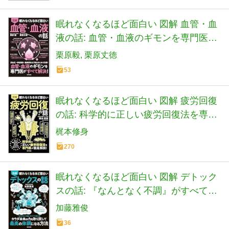
眠れなくなるほど面白い 図解 血管・血
液の話: 血管・血液のギモンを専門医が
すべて解決!
栗原毅
栗原丈徳
53
眠れなくなるほど面白い 図解 疲労回復
の話: 科学的に正しい疲労回復法を専門
医が徹底解説!
梶本修身
270
眠れなくなるほど面白い 図解 デトック
スの話: 『なんとなく不調』がすべて消
える! カラダ本来の力を取り戻して 最高
加藤雅俊
の体調になる方法
36