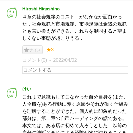
Hiroshi Higashino
４章の社会規範のコスト がなかなか面白かっ
た．社会規範と市場規範、市場規範は金銭の規範
とも言い換えができる、これらを混同すると望ま
しくない事態が起こりうる．
★3
ナイス
コメント(0)
2022/04/02
けい
これまで意識もしてこなかった自分自身を(また、
人全般を)ある行動に導く原因やそれが働く仕組み
を理解することができた。個人的に印象的だった
部分は、第二章の自己ハーディングの話である。
本文では、ある店に初めて入ろうとした、以前の
自分の決断とそれによる経験が次に訪れることを