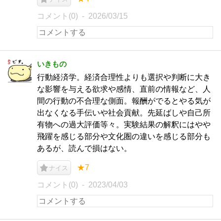
コメント(0)
2026/03/15
いきもの
行動経済学。経済合理性よりも選択や判断に大き
な影響を与える欲求や感情、直前の情報など、人
間の行動の不合理な側面。報酬がでるとやる気が
出なくなる手伝いや社会貢献。先延ばしや自己所
有物への過大評価等々。実験結果の解釈にはやや
飛躍を感じる部分や文化圏の違いを感じる部分も
あるが、読んで損はない。
★7
ナイス
コメント(0)
2023/04/03