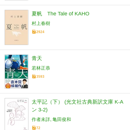
夏帆 The Tale of KAHO
村上春樹
2924
青天
若林正恭
3593
太平記（下） (光文社古典新訳文庫 K-A
ン 3-2)
作者未詳
亀田俊和
72