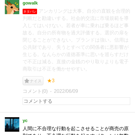
gowalk
アンカリングは大事。自分の直観を合理的
ネタバレ
判断だと勘違いする。社会的交流に市場規範を導
入してはいけない。若者が車に乗れば乗るほど事
故る。自分の所有物を過大評価する。選択の扉を
閉じることができない。ブランドは強い。信用は
公共財であり、失うとすべての関係者に悪影響が
生じる。なんらかの道徳基準に思いを巡らすだけ
で不正は減る。直接の金銭のやり取りよりも電子
商取引は不正を働かせやすい。
★3
ナイス
コメント(0)
2022/06/09
yc
人間に不合理な行動を起こさせることが商売の原