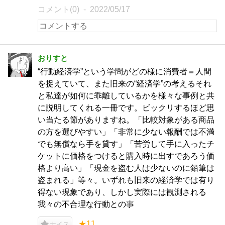
コメント(0)
2022/05/17
おりすと
“行動経済学”という学問がどの様に消費者＝人間
を捉えていて、また旧来の“経済学”の考えるそれ
と私達が如何に乖離しているかを様々な事例と共
に説明してくれる一冊です。ビックリするほど思
い当たる節がありますね。「比較対象がある商品
の方を選びやすい」「非常に少ない報酬では不満
でも無償なら手を貸す」「苦労して手に入ったチ
ケットに価格をつけると購入時に出すであろう価
格より高い」「現金を盗む人は少ないのに鉛筆は
盗まれる」等々。いずれも旧来の経済学では有り
得ない現象であり、しかし実際には観測される
我々の不合理な行動との事
★11
ナイス