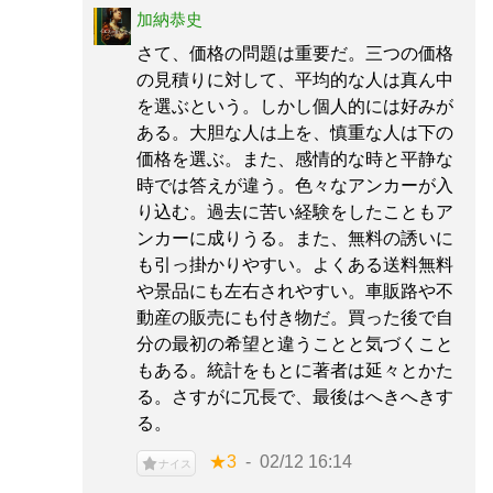
加納恭史
さて、価格の問題は重要だ。三つの価格
の見積りに対して、平均的な人は真ん中
を選ぶという。しかし個人的には好みが
ある。大胆な人は上を、慎重な人は下の
価格を選ぶ。また、感情的な時と平静な
時では答えが違う。色々なアンカーが入
り込む。過去に苦い経験をしたこともア
ンカーに成りうる。また、無料の誘いに
も引っ掛かりやすい。よくある送料無料
や景品にも左右されやすい。車販路や不
動産の販売にも付き物だ。買った後で自
分の最初の希望と違うことと気づくこと
もある。統計をもとに著者は延々とかた
る。さすがに冗長で、最後はへきへきす
る。
★3
02/12 16:14
ナイス