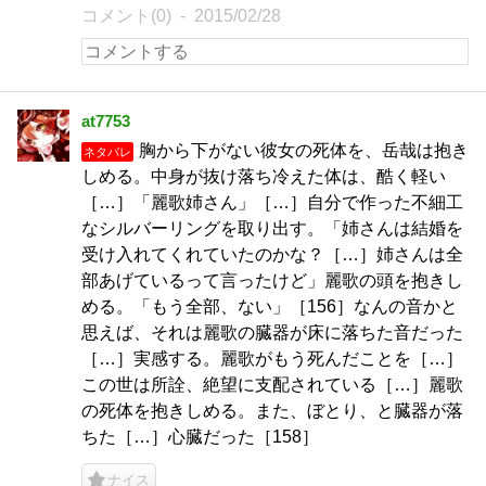
コメント(0)
2015/02/28
at7753
胸から下がない彼女の死体を、岳哉は抱き
ネタバレ
しめる。中身が抜け落ち冷えた体は、酷く軽い
［…］「麗歌姉さん」［…］自分で作った不細工
なシルバーリングを取り出す。「姉さんは結婚を
受け入れてくれていたのかな？［…］姉さんは全
部あげているって言ったけど」麗歌の頭を抱きし
める。「もう全部、ない」［156］なんの音かと
思えば、それは麗歌の臓器が床に落ちた音だった
［…］実感する。麗歌がもう死んだことを［…］
この世は所詮、絶望に支配されている［…］麗歌
の死体を抱きしめる。また、ぼとり、と臓器が落
ちた［…］心臓だった［158］
ナイス