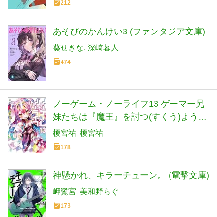
212
あそびのかんけい3 (ファンタジア文庫)
葵せきな
深崎暮人
474
ノーゲーム・ノーライフ13 ゲーマー兄
妹たちは『魔王』を討つ(すくう)ようで
す (MF文庫J)
榎宮祐
榎宮祐
178
神懸かれ、キラーチューン。 (電撃文庫)
岬鷺宮
美和野らぐ
173