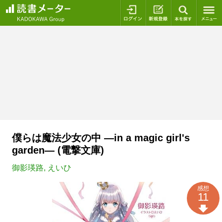
ログイン
新規登録
本を探
僕らは魔法少女の中 ―in a magic girl's
garden― (電撃文庫)
御影瑛路
,
えいひ
感想
11