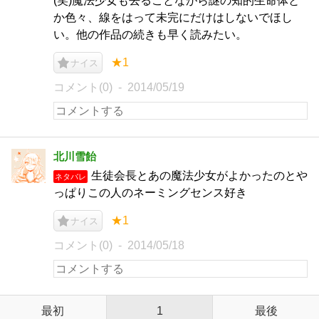
(笑)魔法少女も去ることながら謎の知的生命体と
か色々、線をはって未完にだけはしないでほし
い。他の作品の続きも早く読みたい。
★1
ナイス
コメント(0)
2014/05/19
北川雪飴
生徒会長とあの魔法少女がよかったのとや
ネタバレ
っぱりこの人のネーミングセンス好き
★1
ナイス
コメント(0)
2014/05/18
最初
1
最後