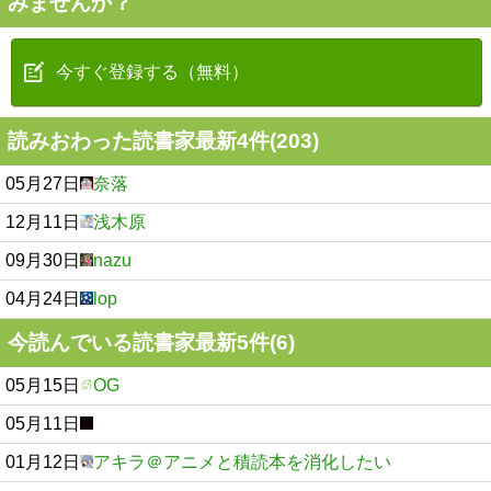
みませんか？
今すぐ登録する（無料）
読みおわった読書家最新4件(203)
05月27日
奈落
12月11日
浅木原
09月30日
nazu
04月24日
lop
今読んでいる読書家最新5件(6)
05月15日
OG
05月11日
01月12日
アキラ＠アニメと積読本を消化したい