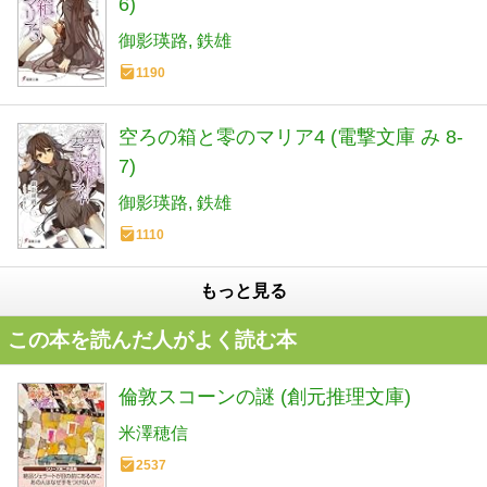
6)
御影瑛路
鉄雄
1190
空ろの箱と零のマリア4 (電撃文庫 み 8-
7)
御影瑛路
鉄雄
1110
もっと見る
この本を読んだ人がよく読む本
倫敦スコーンの謎 (創元推理文庫)
米澤穂信
2537