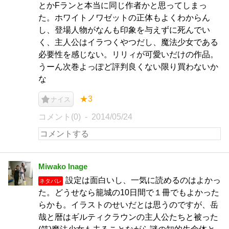
とかFランと本当に同じ作者かと思ってしまっ
た。ホワイトノワゼットの正体もよくわからん
し、登場人物がなんも印象を与えずに死んでい
く、主人公はイラつくやつだし、魔法少女である
必要性を感じない。リリィが可愛いだけの作品。
うーん次巻よっぽど評判良くない限り買わないか
な
★3
ナイス
コメント(0)
2014/05/24
Miwako Inage
設定は面白いし、一気に読めるのはよかっ
ネタバレ
た。どうせなら籠城の10日間で１冊でもよかった
らかも。イラストのせいだとは思うのですが、岳
哉と暦はギルティクラウンの主人公たちと被った