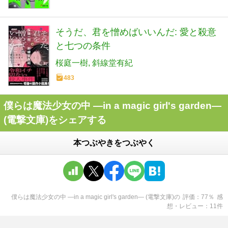
そうだ、君を憎めばいいんだ: 愛と殺意
と七つの条件
桜庭一樹
斜線堂有紀
483
僕らは魔法少女の中 ―in a magic girl's garden―
(電撃文庫)をシェアする
本つぶやきをつぶやく
僕らは魔法少女の中 ―in a magic girl's garden― (電撃文庫)
の
評価
77
％
感
想・レビュー
11
件