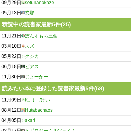
09月29日
setunanokaze
05月13日
悠那
積読中の読書家最新5件(25)
11月21日
ぽんずもち三個
03月10日
スズ
05月22日
クジカ
06月18日
ピアス
11月30日
じょーかー
読みたい本に登録した読書家最新5件(58)
11月09日
K。(__/けい
08月12日
Hutabachaos
04月05日
akari
02月17日
トポロジームルソ～くん