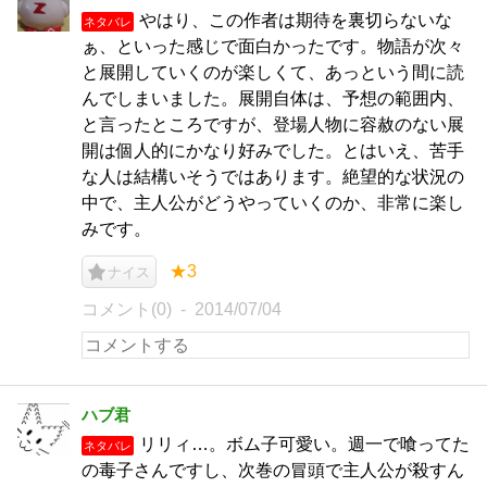
やはり、この作者は期待を裏切らないな
ネタバレ
ぁ、といった感じで面白かったです。物語が次々
と展開していくのが楽しくて、あっという間に読
んでしまいました。展開自体は、予想の範囲内、
と言ったところですが、登場人物に容赦のない展
開は個人的にかなり好みでした。とはいえ、苦手
な人は結構いそうではあります。絶望的な状況の
中で、主人公がどうやっていくのか、非常に楽し
みです。
★3
ナイス
コメント(0)
2014/07/04
ハブ君
リリィ…。ボム子可愛い。週一で喰ってた
ネタバレ
の毒子さんですし、次巻の冒頭で主人公が殺すん