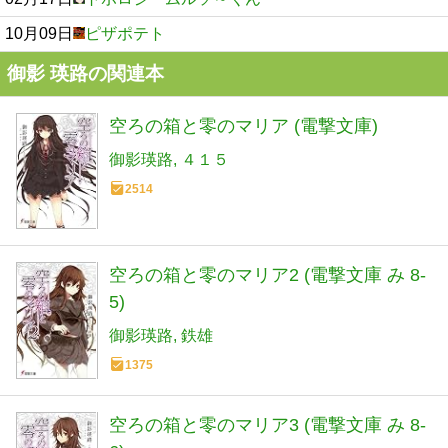
10月09日
ピザポテト
御影 瑛路の関連本
空ろの箱と零のマリア (電撃文庫)
御影瑛路
４１５
2514
空ろの箱と零のマリア2 (電撃文庫 み 8-
5)
御影瑛路
鉄雄
1375
空ろの箱と零のマリア3 (電撃文庫 み 8-