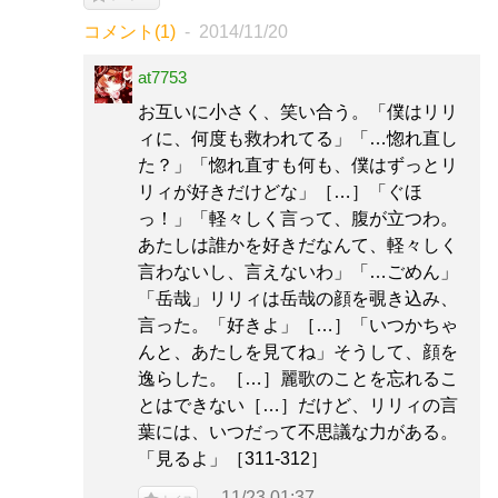
コメント(1)
2014/11/20
at7753
お互いに小さく、笑い合う。「僕はリリ
ィに、何度も救われてる」「…惚れ直し
た？」「惚れ直すも何も、僕はずっとリ
リィが好きだけどな」［…］「ぐほ
っ！」「軽々しく言って、腹が立つわ。
あたしは誰かを好きだなんて、軽々しく
言わないし、言えないわ」「…ごめん」
「岳哉」リリィは岳哉の顔を覗き込み、
言った。「好きよ」［…］「いつかちゃ
んと、あたしを見てね」そうして、顔を
逸らした。［…］麗歌のことを忘れるこ
とはできない［…］だけど、リリィの言
葉には、いつだって不思議な力がある。
「見るよ」［311-312］
11/23 01:37