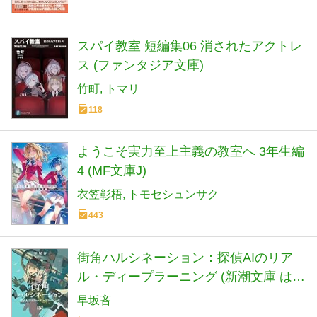
スパイ教室 短編集06 消されたアクトレ
ス (ファンタジア文庫)
竹町
トマリ
118
ようこそ実力至上主義の教室へ 3年生編
4 (MF文庫J)
衣笠彰梧
トモセシュンサク
443
街角ハルシネーション：探偵AIのリア
ル・ディープラーニング (新潮文庫 は
72-5)
早坂吝