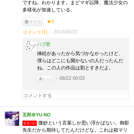
ですね。わかります。まどマギ以降、魔法少女の
多様化が加速している。
★1
ナイス
コメント(1)
2014/06/21
ハブ君
挿絵があったから気づかなかったけど、
僕らはどこにも開かないの人だったんだ
ね。この人の作品は割とすきだよ。
06/22 00:03
ナイス
五郎＠YU-NO
微妙という言葉しか思い浮かばない。御影
ネタバレ
先生だから期待してたんだけどな。これは箱マリ