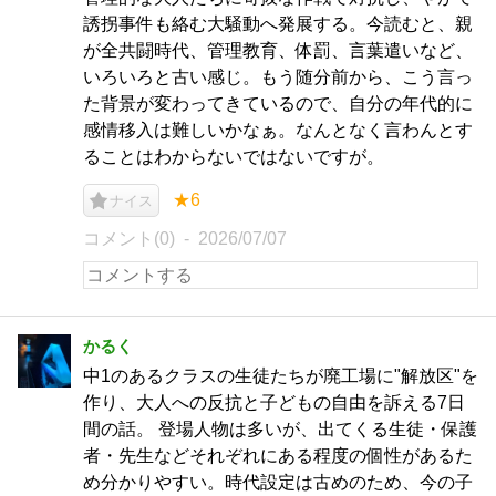
誘拐事件も絡む大騒動へ発展する。今読むと、親
が全共闘時代、管理教育、体罰、言葉遣いなど、
いろいろと古い感じ。もう随分前から、こう言っ
た背景が変わってきているので、自分の年代的に
感情移入は難しいかなぁ。なんとなく言わんとす
ることはわからないではないですが。
★6
ナイス
コメント(0)
2026/07/07
かるく
中1のあるクラスの生徒たちが廃工場に"解放区"を
作り、大人への反抗と子どもの自由を訴える7日
間の話。 登場人物は多いが、出てくる生徒・保護
者・先生などそれぞれにある程度の個性があるた
め分かりやすい。時代設定は古めのため、今の子