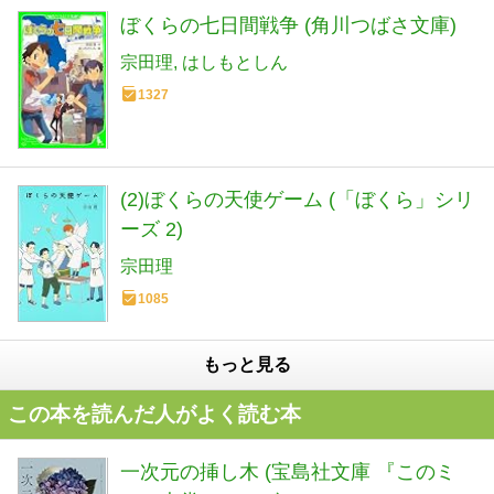
ぼくらの七日間戦争 (角川つばさ文庫)
宗田理
はしもとしん
1327
(2)ぼくらの天使ゲーム (「ぼくら」シリ
ーズ 2)
宗田理
1085
もっと見る
この本を読んだ人がよく読む本
一次元の挿し木 (宝島社文庫 『このミ