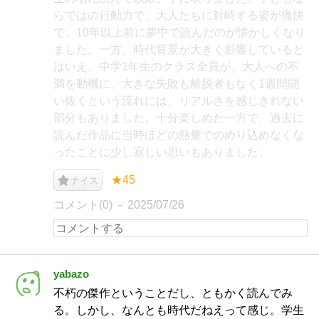
らではの行動力で、大人たちに対峙する姿が痛快
で、10年以上前に夢中で読んだのが懐かしくなり
ました。一方、時代背景が大きく影響していると
はいえ、中学1年生のクラス全員が、大人への不
満を動機に、大きな失敗も離脱者もなく1週間闘
い抜くという流れには、リアルさを感じきれない
部分もありました。十分楽しめた一方で、過去に
読んだ作品に当時ほどの熱量でのめり込めなくな
ったことに少し寂しい思いもありました。
★45
ナイス
コメント(0)
2025/07/26
yabazo
不朽の傑作ということだし、ともかく読んでみ
る。しかし、なんとも時代だねえって感じ。学生