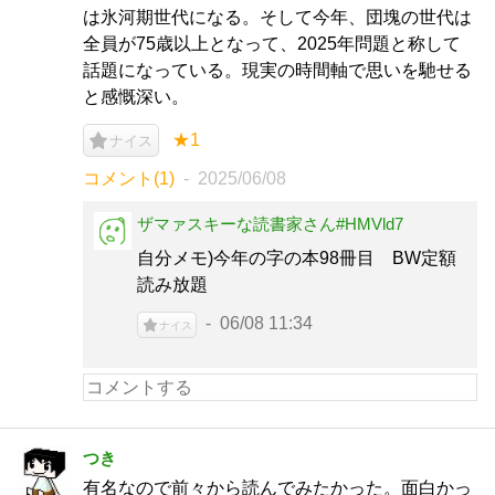
は氷河期世代になる。そして今年、団塊の世代は
全員が75歳以上となって、2025年問題と称して
話題になっている。現実の時間軸で思いを馳せる
と感慨深い。
★1
ナイス
コメント(1)
2025/06/08
ザマァスキーな読書家さん#HMVld7
自分メモ)今年の字の本98冊目 BW定額
読み放題
06/08 11:34
ナイス
つき
有名なので前々から読んでみたかった。面白かっ