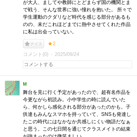
が大人、ましてや教師にとどまらず国の機関とま
で戦う、そんな世界に強い憧れを抱いた。 所々で
学生運動のクダリなど時代を感じる部分があるも
のの、未だこれほどまでに熱中させてくれた作品
に私は出会っていない。
★2
ナイス
コメント(0)
2025/09/24
M
舞台を見に行く予定があったので、超有名作品を
今更ながら初読み。小中学生の時に読んでいた
ら、何かしら感化される部分があったのかも。子
供達もみんなスマホを持っていて、SNSも発達し
たこの時代にはなかなか共感しにくい物語だなぁ
と思う。この七日間を通じてクラスメイトの結束
が強まったのは微笑ましい。