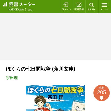
ログイン
新規登録
本を探
ぼくらの七日間戦争 (角川文庫)
宗田理
感想
205