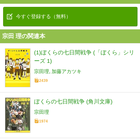
今すぐ登録する（無料）
宗田 理の関連本
(1)ぼくらの七日間戦争 (「ぼくら」シリ
ーズ 1)
宗田理
加藤アカツキ
2439
ぼくらの七日間戦争 (角川文庫)
宗田理
1974