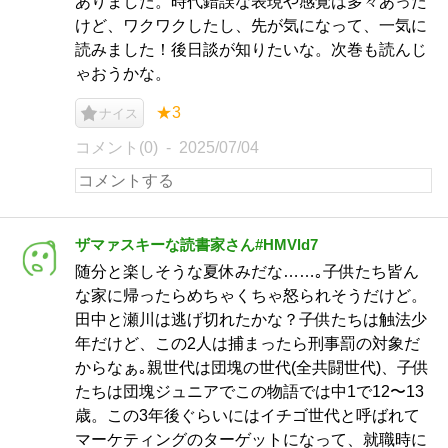
ありました。時代錯誤な表現や感覚は多々あった
けど、ワクワクしたし、先が気になって、一気に
読みました！後日談が知りたいな。次巻も読んじ
ゃおうかな。
★3
ナイス
コメント(0)
2025/07/04
ザマァスキーな読書家さん#HMVld7
随分と楽しそうな夏休みだな……｡子供たち皆ん
な家に帰ったらめちゃくちゃ怒られそうだけど。
田中と瀬川は逃げ切れたかな？子供たちは触法少
年だけど、この2人は捕まったら刑事罰の対象だ
からなぁ｡親世代は団塊の世代(全共闘世代)、子供
たちは団塊ジュニアでこの物語では中1で12〜13
歳。この3年後ぐらいにはイチゴ世代と呼ばれて
マーケティングのターゲットになって、就職時に