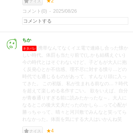
★2
ナイス
コメント(0)
2025/08/26
ちか
携帯なんてなくイエ電で連絡し合った懐か
ネタバレ
しい時代。体罰も当たり前で(しかも結構えぐい)
今の時代とはそぐわないけど、子どもが大人に抱
く反発心とか不信感、理不尽に対する憤り…どの
時代でも通じるものがあって、すんなり頭に入っ
てきた。 この初版、私が生まれる前なの…？時代
を超えて楽しめる名作すごい。 欲をいえば、自分
が青春通りすぎる前に読みたかったな～。大人に
なるとこの後大丈夫だったのかしら…って心配が
勝っちゃって、晴々と河川敷でみんなと笑ってら
れなかった。体面を気にする大人はいかんね笑
★4
ナイス