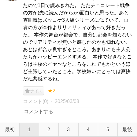
たので1日で読みきれた。 ただチョコレート戦争
の方が(先に読んだからか)面白いと思った。あと
雰囲気はズッコケ3人組シリーズに似ていて、両
者の方が本作よりリアリティがあって好きだっ
た。 本作の舞台が都会で、自分は都会を知らない
のでリアリティが無いと感じたのかも知れない。
あとは都合が良すぎるところ。あまりにも主人公
たちがハッピーエンドすぎる。 本作で好きなとこ
ろは学校のイヤ〜なところをこれでもかというほ
ど主張していたところ。学校嫌いにとっては爽快
だね共感するね。
★2
ナイス
コメント(0)
2025/03/08
最初
1
2
3
4
5
最後