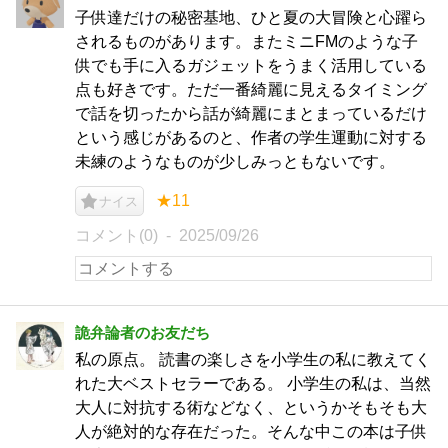
子供達だけの秘密基地、ひと夏の大冒険と心躍ら
されるものがあります。またミニFMのような子
供でも手に入るガジェットをうまく活用している
点も好きです。ただ一番綺麗に見えるタイミング
で話を切ったから話が綺麗にまとまっているだけ
という感じがあるのと、作者の学生運動に対する
未練のようなものが少しみっともないです。
★11
ナイス
コメント(0)
2025/09/26
詭弁論者のお友だち
私の原点。 読書の楽しさを小学生の私に教えてく
れた大ベストセラーである。 小学生の私は、当然
大人に対抗する術などなく、というかそもそも大
人が絶対的な存在だった。そんな中この本は子供