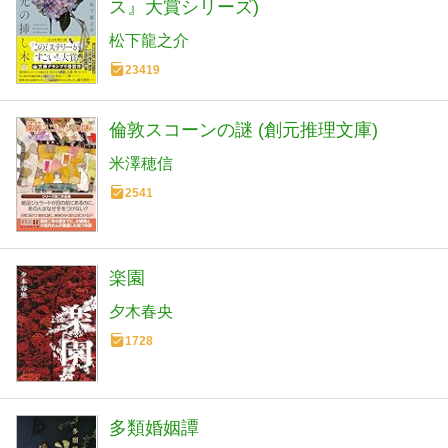
ス』大賞シリーズ)
松下龍之介
23419
倫敦スコーンの謎 (創元推理文庫)
米澤穂信
2541
楽園
夕木春央
1728
多類婚姻譚