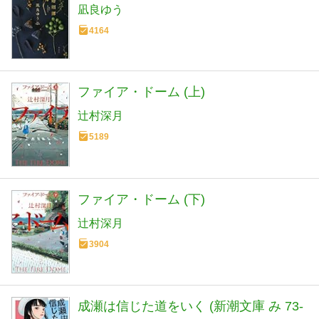
凪良ゆう
4164
ファイア・ドーム (上)
辻村深月
5189
ファイア・ドーム (下)
辻村深月
3904
成瀬は信じた道をいく (新潮文庫 み 73-