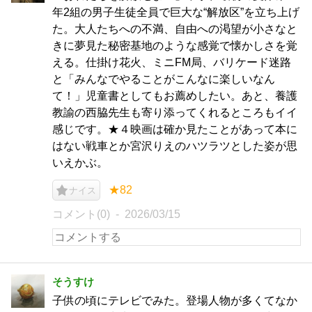
年2組の男子生徒全員で巨大な“解放区”を立ち上げ
た。大人たちへの不満、自由への渇望が小さなと
きに夢見た秘密基地のような感覚で懐かしさを覚
える。仕掛け花火、ミニFM局、バリケード迷路
と「みんなでやることがこんなに楽しいなん
て！」児童書としてもお薦めしたい。あと、養護
教諭の西脇先生も寄り添ってくれるところもイイ
感じです。★４映画は確か見たことがあって本に
はない戦車とか宮沢りえのハツラツとした姿が思
いえかぶ。
★82
ナイス
コメント(0)
2026/03/15
そうすけ
子供の頃にテレビでみた。登場人物が多くてなか