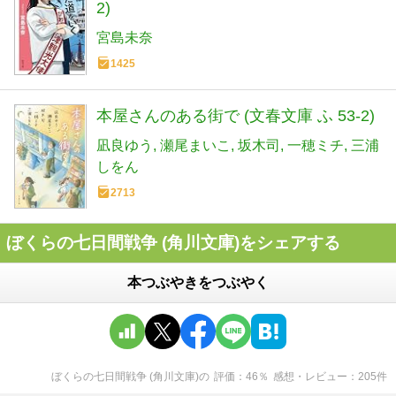
2)
宮島未奈
1425
本屋さんのある街で (文春文庫 ふ 53-2)
凪良ゆう
瀬尾まいこ
坂木司
一穂ミチ
三浦
しをん
2713
ぼくらの七日間戦争 (角川文庫)をシェアする
本つぶやきをつぶやく
ぼくらの七日間戦争 (角川文庫)
の
評価
46
％
感想・レビュー
205
件