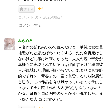
★6
ナイス
コメント(0)
2025/08/27
みきめろ
★名作の誉れ高いので読んだけど…単純に秘密基
地遊びだと思えばわくわくする。ただ全否定はし
ないけど共感は出来なかった。大人の醜い部分が
赤裸々に表現されている点は評価するけど結局彼
らが籠城した理由が解からない。あまりにも短絡
的でそれを「青春」の一言で賞賛するなら陳腐だ
と思う。この作品を有り難がっているのは子供じ
ゃなくて全共闘世代の大人(爺婆)なんじゃないの
かな。郷愁と自己陶酔のがっかり小説でした。ま
ぁ好きな人にはごめんね。