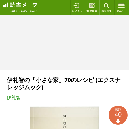
ログイン
新規登録
本を探
伊礼智の「小さな家」70のレシピ (エクスナ
レッジムック)
伊礼智
感想
40