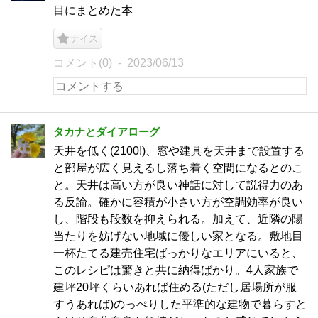
目にまとめた本
ナイス
コメント(0)
2023/06/13
タカナとダイアローグ
天井を低く(2100!)、窓や建具を天井まで設置する
と部屋が広く見えるし落ち着く空間になるとのこ
と。天井は高い方が良い神話に対して説得力のあ
る反論。確かに容積が小さい方が空調効率が良い
し、階段も段数を抑えられる。加えて、近隣の陽
当たりを妨げない地域に優しい家となる。敷地目
一杯たてる建売住宅ばっかりなエリアにいると、
このレシピは驚きと共に納得ばかり。4人家族で
建坪20坪くらいあれば住める(ただし居場所が服
すうあれば)のっぺりした平準的な建物で暮らすと