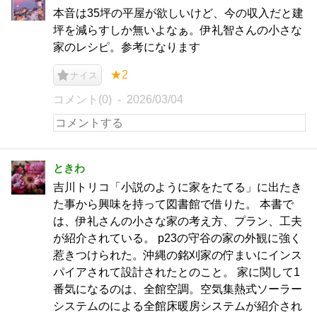
本音は35坪の平屋が欲しいけど、今の収入だと建
坪を減らすしか無いよなぁ。伊礼智さんの小さな
家のレシピ。参考になります
★2
ナイス
コメント(0)
2026/03/04
ときわ
吉川トリコ「小説のように家をたてる」に出たき
た事から興味を持って図書館で借りた。 本書で
は、伊礼さんの小さな家の考え方、プラン、工夫
が紹介されている。 p23の守谷の家の外観に強く
惹きつけられた。沖縄の銘刈家の佇まいにインス
パイアされて設計されたとのこと。 家に関して1
番気になるのは、全館空調。空気集熱式ソーラー
システムのによる全館床暖房システムが紹介され