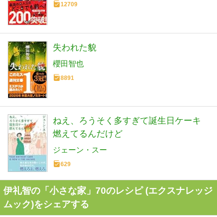
12709
失われた貌
櫻田智也
8891
ねえ、ろうそく多すぎて誕生日ケーキ
燃えてるんだけど
ジェーン・スー
629
伊礼智の「小さな家」70のレシピ (エクスナレッジ
ムック)をシェアする