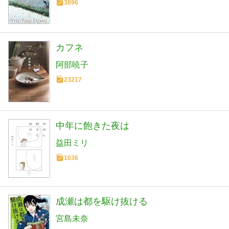
3896
カフネ
阿部暁子
23217
中年に飽きた夜は
益田ミリ
1036
成瀬は都を駆け抜ける
宮島未奈