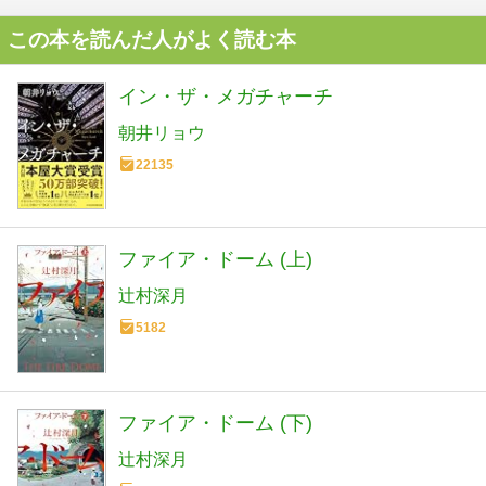
この本を読んだ人がよく読む本
イン・ザ・メガチャーチ
朝井リョウ
22135
ファイア・ドーム (上)
辻村深月
5182
ファイア・ドーム (下)
辻村深月