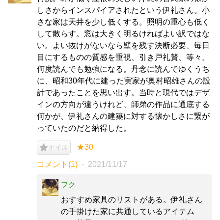
しさからインスパイアされたという伊礼さん。小
さな家は天井を少し低くする。照明の重心も低く
して散らす。窓は大きく明るければよい訳ではな
い。よい抜けがないなら壁を残す決断必要、毎日
目にするものの質感を重視、引き戸礼賛、等々。
何度読んでも勉強になる。丹念に読んでゆくうち
に、昭和30年代に建った実家が奥村昭雄さんの設
計であったことを思い出す。当時と現代ではデザ
インの方向が違うけれど、師弟の作品に通底する
何かが、伊礼さんの建築に対する懐かしさに繋が
っていたのだと納得した。
★30
ナイス
コメント(1)
2021/11/17
フク
おすすめ家具のリストがある。伊礼さん
の手掛けた家に共通しているアイテム