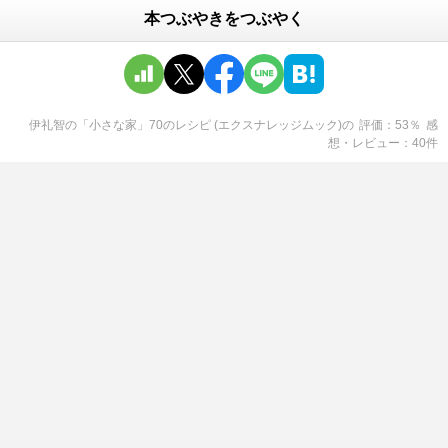
本つぶやきをつぶやく
伊礼智の「小さな家」70のレシピ (エクスナレッジムック)
の
評価
53
％
感
想・レビュー
40
件