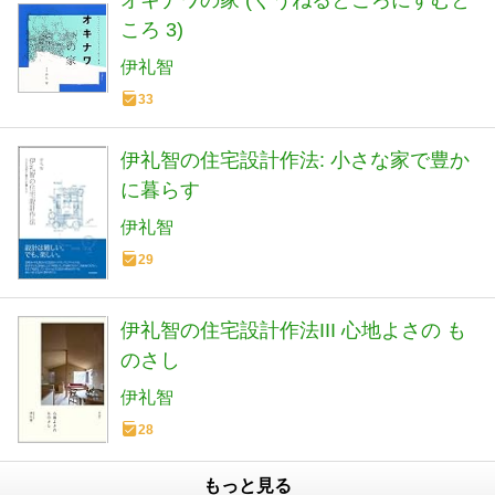
オキナワの家 (くうねるところにすむと
ころ 3)
伊礼智
33
伊礼智の住宅設計作法: 小さな家で豊か
に暮らす
伊礼智
29
伊礼智の住宅設計作法III 心地よさの も
のさし
伊礼智
28
もっと見る