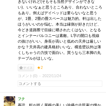
きないけれど(そもそも当然デザインができな
い)、いいなぁと思うところあり、合わないところ
もあり。例えばデイベッドは要らないなと思う
が、1畳、2畳の畳スペースは魅力的。軒は出した
ほうがいいのか悩む。本当は縁側が好きだけど、
今どき道路際で目線に晒されたくはない、となる
とインナーバルコニーは素敵。L字の開口も視線
の抜けがいい。身長が高いと低めの天井は厳しい
かな？天井高の建具格好いいな。構造壁以外は薄
くしちゃうの力技で面白い。買うなら三本脚の丸
テーブルがほしいな。
★2
ナイス
コメント(0)
2022/11/24
フク
再読。軒が低く屋根の美しい沖縄の古民家の懐か