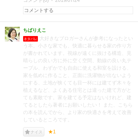
コメント(0)
2019/07/24
ちばりえこ
大好きなブロガーさんが参考になったとい
ネタバレ
う本。小さな家でも、快適に暮らせる家の作り方
が書かれています。視線が遠くに抜ける構造、見
晴らしの良い方に外に空く空間、動線の良い丸テ
ーブル、わずかでも自由に使える和室を設ける、
家を低めに作ること、正面に洗濯物が出ないよう
にする、土地が狭くても目一杯には建てず木々を
植えるなど、よくある住宅とは違った建て方がと
ても素敵です。家を建てる予定はないけれど、建
てるとしたら著者にお願いしたい！ また、こちら
の本を読んでから、より家の快適さを考えて改善
しているところです。
★1
ナイス