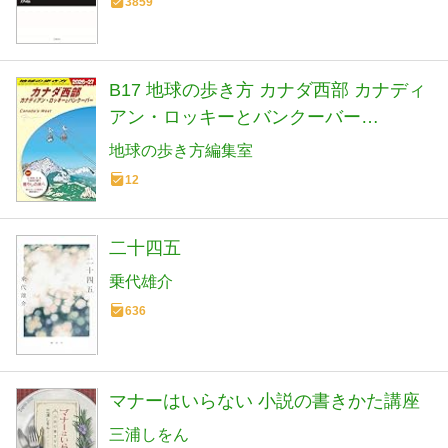
3859
B17 地球の歩き方 カナダ西部 カナディ
アン・ロッキーとバンクーバー
2026~2027 (地球の歩き方B 北米・中
地球の歩き方編集室
米・南米)
12
二十四五
乗代雄介
636
マナーはいらない 小説の書きかた講座
三浦しをん