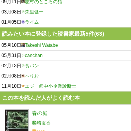
09月11日
志村のところの猿
03月08日
森里健一
01月05日
ライム
読みたい本に登録した読書家最新5件(63)
05月10日
Takeshi Watabe
05月31日
canchan
02月13日
食パン
02月08日
へりお
11月10日
エジー@中小企業診断士
この本を読んだ人がよく読む本
春の庭
柴崎友香