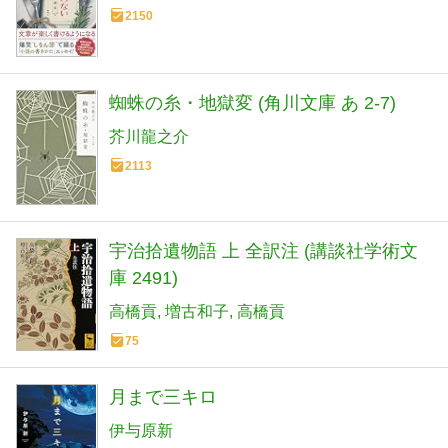
2150
蜘蛛の糸・地獄変 (角川文庫 あ 2-7)
芥川龍之介
2113
宇治拾遺物語 上 全訳注 (講談社学術文
庫 2491)
高橋貢
増古和子
高橋貢
75
月まで三キロ
伊与原新