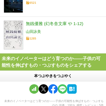
6521
無銭優雅 (幻冬舎文庫 や 1-12)
山田詠美
1285
未来のイノベーターはどう育つのか――子供の可
能性を伸ばすもの・つぶすものをシェアする
本つぶやきをつぶやく
未来のイノベーターはどう育つのか――子供の可能性を伸ばすもの・つぶすも
の
の
評価
100
％
感想・レビュー
5
件