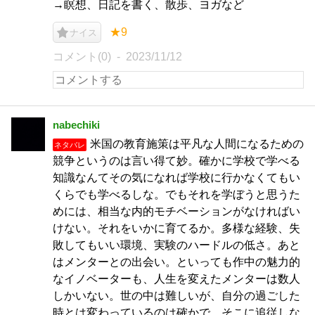
→瞑想、日記を書く、散歩、ヨガなど
★9
ナイス
コメント(0)
2023/11/12
nabechiki
米国の教育施策は平凡な人間になるための
ネタバレ
競争というのは言い得て妙。確かに学校で学べる
知識なんてその気になれば学校に行かなくてもい
くらでも学べるしな。でもそれを学ぼうと思うた
めには、相当な内的モチベーションがなければい
けない。それをいかに育てるか。多様な経験、失
敗してもいい環境、実験のハードルの低さ。あと
はメンターとの出会い。といっても作中の魅力的
なイノベーターも、人生を変えたメンターは数人
しかいない。世の中は難しいが、自分の過ごした
時とは変わっているのは確かで、そこに追従しな