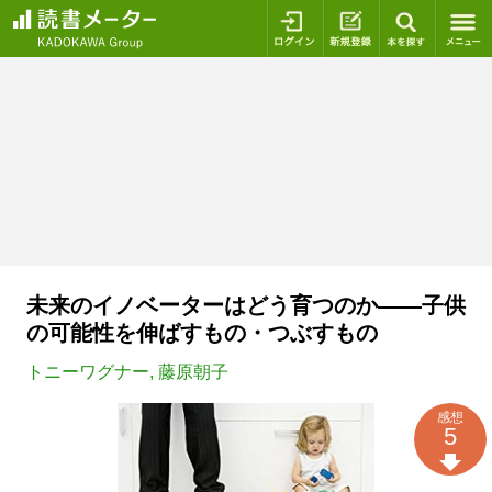
ログイン
新規登録
本を探
未来のイノベーターはどう育つのか――子供
の可能性を伸ばすもの・つぶすもの
トニーワグナー
,
藤原朝子
感想
5