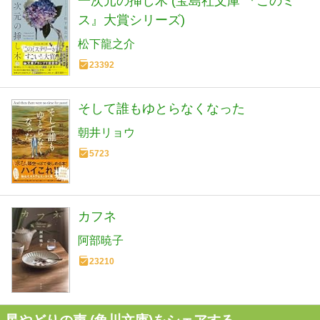
一次元の挿し木 (宝島社文庫 『このミ
ス』大賞シリーズ)
松下龍之介
23392
そして誰もゆとらなくなった
朝井リョウ
5723
カフネ
阿部暁子
23210