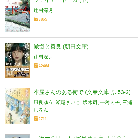
ファイア・ドーム (下)
辻村深月
3865
傲慢と善良 (朝日文庫)
辻村深月
42464
本屋さんのある街で (文春文庫 ふ 53-2)
凪良ゆう
瀬尾まいこ
坂木司
一穂ミチ
三浦
しをん
2711