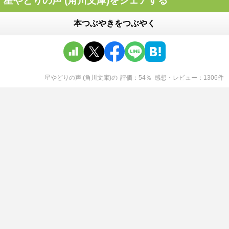
星やどりの声 (角川文庫)をシェアする
本つぶやきをつぶやく
星やどりの声 (角川文庫)
の
評価
54
％
感想・レビュー
1306
件