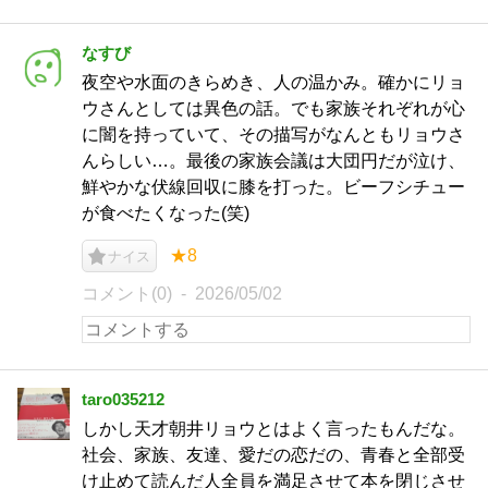
なすび
夜空や水面のきらめき、人の温かみ。確かにリョ
ウさんとしては異色の話。でも家族それぞれが心
に闇を持っていて、その描写がなんともリョウさ
んらしい…。最後の家族会議は大団円だが泣け、
鮮やかな伏線回収に膝を打った。ビーフシチュー
が食べたくなった(笑)
★8
ナイス
コメント(0)
2026/05/02
taro035212
しかし天才朝井リョウとはよく言ったもんだな。
社会、家族、友達、愛だの恋だの、青春と全部受
け止めて読んだ人全員を満足させて本を閉じさせ