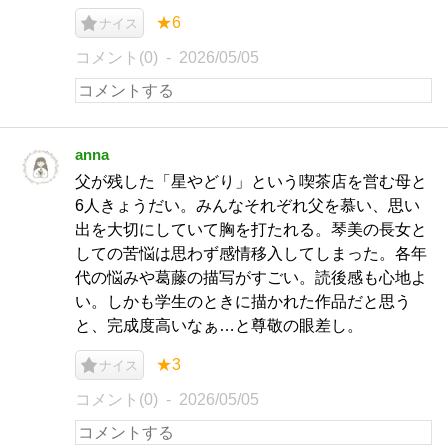
★6
ナイス
コメント(0)
2026/05/05
anna
父が残した「星やどり」という喫茶店を営む母と
6人きょうだい。みんなそれぞれ父を慕い、思い
出を大切にしていて胸を打たれる。琴美の長女と
しての苦悩は思わず感情移入してしまった。各年
代の悩みや葛藤の描写がすごい。読後感も心地よ
い。しかも学生のときに描かれた作品だと思う
と、完成度高いなぁ…と尊敬の眼差し。
★3
ナイス
コメント(0)
2026/05/05