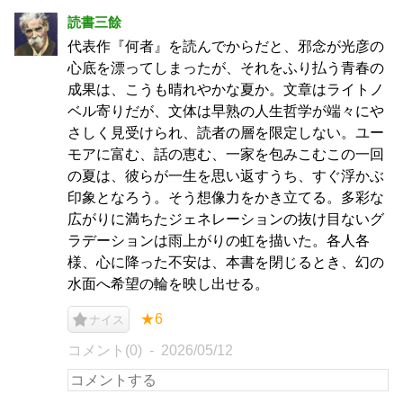
読書三餘
代表作『何者』を読んでからだと、邪念が光彦の
心底を漂ってしまったが、それをふり払う青春の
成果は、こうも晴れやかな夏か。文章はライトノ
ベル寄りだが、文体は早熟の人生哲学が端々にや
さしく見受けられ、読者の層を限定しない。ユー
モアに富む、話の恵む、一家を包みこむこの一回
の夏は、彼らが一生を思い返すうち、すぐ浮かぶ
印象となろう。そう想像力をかき立てる。多彩な
広がりに満ちたジェネレーションの抜け目ないグ
ラデーションは雨上がりの虹を描いた。各人各
様、心に降った不安は、本書を閉じるとき、幻の
水面へ希望の輪を映し出せる。
★6
ナイス
コメント(0)
2026/05/12