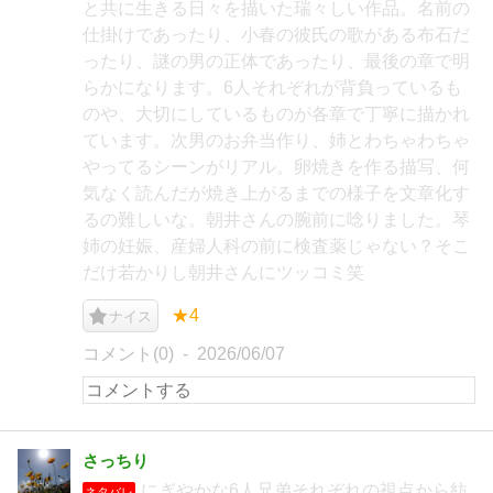
と共に生きる日々を描いた瑞々しい作品。名前の
仕掛けであったり、小春の彼氏の歌がある布石だ
ったり、謎の男の正体であったり、最後の章で明
らかになります。6人それぞれが背負っているも
のや、大切にしているものが各章で丁寧に描かれ
ています。次男のお弁当作り、姉とわちゃわちゃ
やってるシーンがリアル。卵焼きを作る描写、何
気なく読んだが焼き上がるまでの様子を文章化す
るの難しいな。朝井さんの腕前に唸りました。琴
姉の妊娠、産婦人科の前に検査薬じゃない？そこ
だけ若かりし朝井さんにツッコミ笑
★4
ナイス
コメント(0)
2026/06/07
さっちり
にぎやかな6人兄弟それぞれの視点から紡
ネタバレ