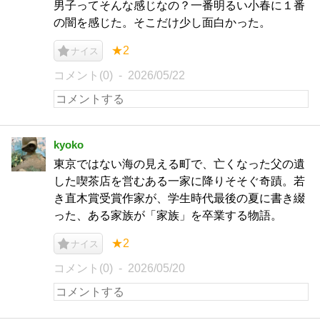
男子ってそんな感じなの？一番明るい小春に１番
の闇を感じた。そこだけ少し面白かった。
★2
ナイス
コメント(0)
2026/05/22
kyoko
東京ではない海の見える町で、亡くなった父の遺
した喫茶店を営むある一家に降りそそぐ奇蹟。若
き直木賞受賞作家が、学生時代最後の夏に書き綴
った、ある家族が「家族」を卒業する物語。
★2
ナイス
コメント(0)
2026/05/20