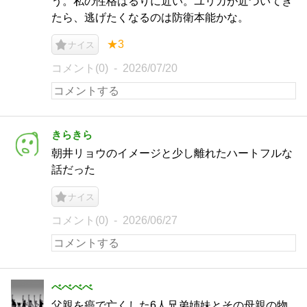
う。私の性格はるりに近い。ユリカが近づいてき
たら、逃げたくなるのは防衛本能かな。
★3
ナイス
コメント(0)
2026/07/20
きらきら
朝井リョウのイメージと少し離れたハートフルな
話だった
ナイス
コメント(0)
2026/06/27
べべべべ
父親を癌で亡くした6人兄弟姉妹とその母親の物