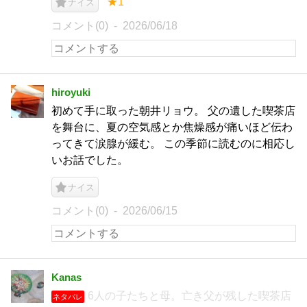
★1
ナイス
コメント(0)
2026/06/18
hiroyuki
初めて手に取った朝井リョウ。 父の遺した喫茶店
を舞台に、夏の空気感とか焦燥感が痛いほど伝わ
ってきて涙腺が緩む。 この季節に読むのに相応し
いお話でした。
ナイス
コメント(0)
2026/06/15
Kanas
6人の子たちと母。亡き父が残した喫茶店
ネタバレ