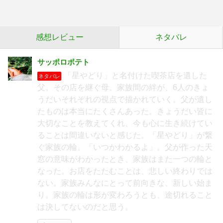
感想レビュー
ネタバレ
サッポロポテト
「星やどり」と名付けた喫茶店を遺した
ネタバレ
父。その店を継ぐ母。家族間の絆が、6人のきょ
うだいそれぞれの視点で描かれていく。父が遺し
たものは本当にたくさんあった。きょうだい皆に
大切なことを教えてくれ、今も心に生き続けてい
ることは間違いないと感じた。「星やどり」が繋
ぐ家族の輪。「いつかわかるよ」。父が作った天
窓の意味がわかったとき、家族はまた一つの輪と
なった。お店をたたむことは、悲しい終わりでは
ない。家族みんなにとって前向きな、新しい始ま
り。家族の輪は形が変わろうとも、途切れること
は決してないのだと思う。