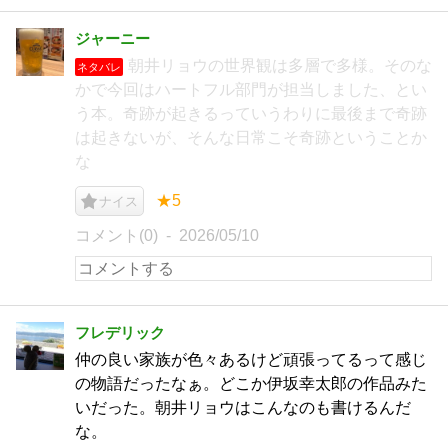
ジャーニー
朝井リョウの世界観は多層で多様。そのな
ネタバレ
かで今回はハートフル部門が担当しました、とい
う本。奇跡が起きるっていうわりに最後まで奇跡
は起きないが、そんな日常こそ奇跡ということか
な
★5
ナイス
コメント(0)
2026/05/10
フレデリック
仲の良い家族が色々あるけど頑張ってるって感じ
の物語だったなぁ。どこか伊坂幸太郎の作品みた
いだった。朝井リョウはこんなのも書けるんだ
な。