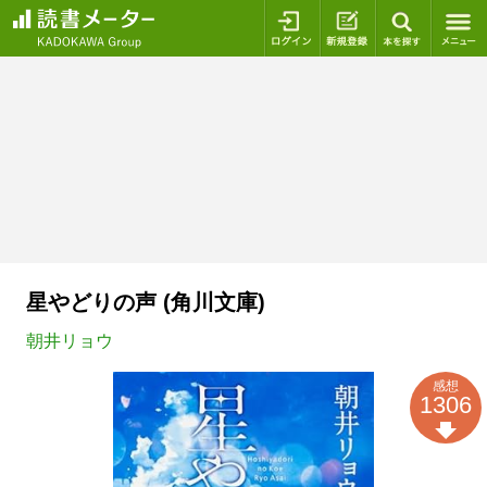
ログイン
新規登録
本を探
星やどりの声 (角川文庫)
朝井リョウ
感想
1306