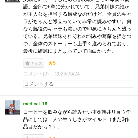
語。全部で6章に分かれていて、兄弟姉妹の誰か
が主人公を担当する構成なのだけど、全員のキャ
ラがちゃんと際立っていて非常に読みやすい。何
なら脇役のキャラも濃いので印象にきちんと残っ
ている。兄弟姉妹それぞれの悩みや葛藤を描きつ
つ、全体のストーリーも上手く進められており、
最後に綺麗にまとまっていて面白かった。
★5
ナイス
コメント(0)
2026/06/24
medical_16
コーヒーを飲みながら読みたい本☕️朝井リョウ作
品にしては、人の生々しさがマイルド（まだ3作
品目だから？）。