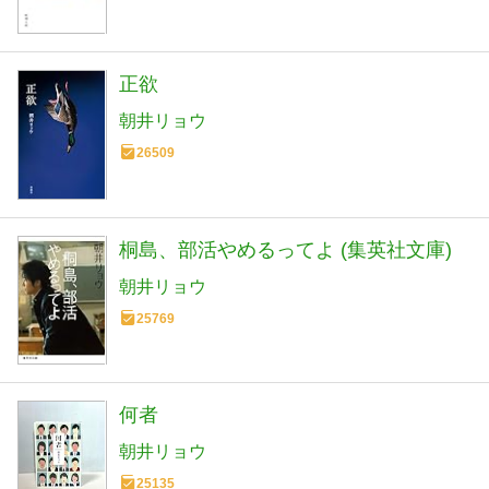
正欲
朝井リョウ
26509
桐島、部活やめるってよ (集英社文庫)
朝井リョウ
25769
何者
朝井リョウ
25135