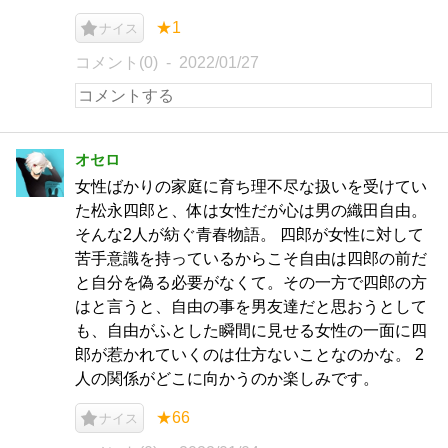
★1
ナイス
コメント(0)
2022/01/27
オセロ
女性ばかりの家庭に育ち理不尽な扱いを受けてい
た松永四郎と、体は女性だが心は男の織田自由。
そんな2人が紡ぐ青春物語。 四郎が女性に対して
苦手意識を持っているからこそ自由は四郎の前だ
と自分を偽る必要がなくて。その一方で四郎の方
はと言うと、自由の事を男友達だと思おうとして
も、自由がふとした瞬間に見せる女性の一面に四
郎が惹かれていくのは仕方ないことなのかな。 2
人の関係がどこに向かうのか楽しみです。
★66
ナイス