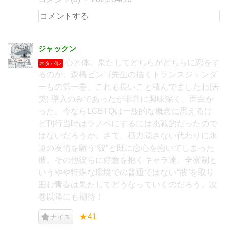
ジャックン
心と体。果たしてどちらがどちらに恋をす
ネタバレ
るのか。森橋ビンゴ先生の描くトランスジェンダ
ーもの第一巻。これも長いこと積んでましたね(苦
笑) 導入のみであったが非常に興味深く、面白か
った。今ならLGBTQは一般的な概念に思えるけ
ど刊行当時はラノベにするには挑戦的だったので
はないだろうか。さて、極力隠さない代わりに永
遠の友情を願う“彼”と既に恋心を抱いてしまった
彼。その他彼らに好意を抱くキャラ達。全寮制と
いうやや特殊な環境での普通ではない“彼”を取り
囲む青春は果たしてどうなっていくのだろう。次
巻以降にも期待！
★41
ナイス