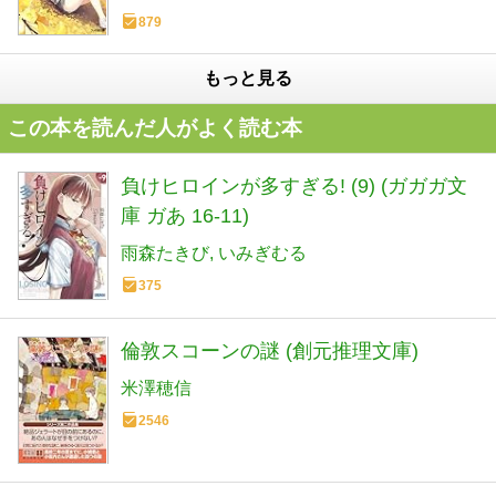
879
もっと見る
この本を読んだ人がよく読む本
負けヒロインが多すぎる! (9) (ガガガ文
庫 ガあ 16-11)
雨森たきび
いみぎむる
375
倫敦スコーンの謎 (創元推理文庫)
米澤穂信
2546