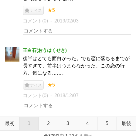
★5
ナイス
コメント(0)
2019/02/03
王白石(おうはくせき)
後半はとても面白かった。でも恋に落ちるまでが
長すぎて、前半はつまらなかった。この恋の行
方、気になる……。
★5
ナイス
コメント(0)
2018/12/07
最初
1
2
3
4
5
最後
全379件中 1-20 件を表示