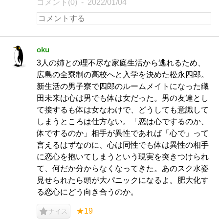
コメント(0)
2022/01/04
oku
3人の姉との理不尽な家庭生活から逃れるため、
広島の全寮制の高校へと入学を決めた松永四郎。
新生活の男子寮で四郎のルームメイトになった織
田未来は心は男でも体は女だった。男の友達とし
て接するも体は女なわけで、どうしても意識して
しまうところは仕方ない。「恋は心でするのか、
体でするのか」相手が異性であれば「心で」って
言えるはずなのに、心は同性でも体は異性の相手
に恋心を抱いてしまうという現実を突きつけられ
て、何だか分からなくなってきた。あのスク水姿
見せられたら頭が大パニックになるよ。肥大化す
る恋心にどう向き合うのか。
★19
ナイス