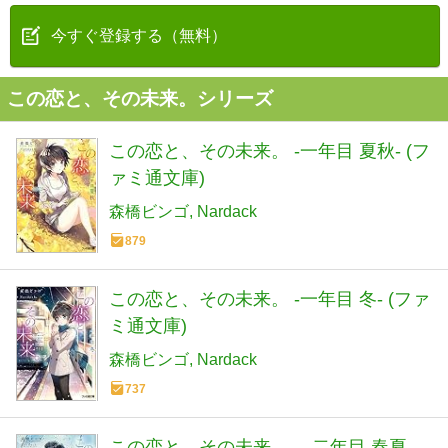
今すぐ登録する（無料）
この恋と、その未来。シリーズ
この恋と、その未来。 -一年目 夏秋- (フ
ァミ通文庫)
森橋ビンゴ
Nardack
879
この恋と、その未来。 -一年目 冬- (ファ
ミ通文庫)
森橋ビンゴ
Nardack
737
この恋と、その未来。 ―二年目 春夏―