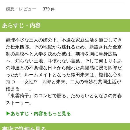
感想・レビュー
379
件
あらすじ・内容
超理不尽な三人の姉の下、不遇な家庭生活を過ごしてき
た松永四郎。その地獄から逃れるため、新設された全寮
制の高校へと入学を決めた彼は、期待を胸に単身広島
へ。知らない土地、耳慣れない言葉、そして何よりもあ
の姉達との不条理な日々から離れた高揚感に浸る四郎だ
ったが、ルームメイトとなった織田未来は、複雑な心を
持つ……女性!? 四郎と未来、二人の奇妙な共同生活が
始まる――。
『東雲侑子』のコンビで贈る、ためらいと切なさの青春
ストーリー。
▶︎あらすじ・内容をもっと見る
書店で詳細を見る