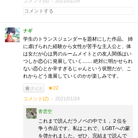
コメント(0)
2021/01/29
ナギ
学生のトランスジェンダーを題材にした作品。 姉
に虐げられた経験から女性が苦手な主人公と、体
は女だが心は男のルームメイトとの友人関係はい
つしか恋心に発展していく…… 絶対に明かせられ
ない恋心とか辛すぎるじゃんという状態だが、こ
れからどう進展していくのかが楽しみです。
★22
ナイス
コメント(2)
2021/01/24
青雲空
これまで読んだラノベの中で１，２位を
争う作品です。私はこれで、LGBTへの蒙
を啓かれました。ぜひ、完結まで読んで