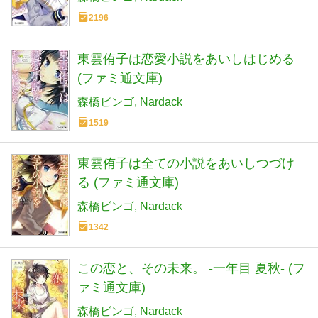
2196
東雲侑子は恋愛小説をあいしはじめる
(ファミ通文庫)
森橋ビンゴ
Nardack
1519
東雲侑子は全ての小説をあいしつづけ
る (ファミ通文庫)
森橋ビンゴ
Nardack
1342
この恋と、その未来。 -一年目 夏秋- (フ
ァミ通文庫)
森橋ビンゴ
Nardack