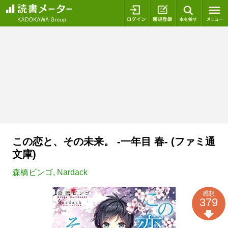
ログイン
新規登録
本を探
この恋と、その未来。 -一年目 春- (ファミ通
文庫)
森橋ビンゴ
,
Nardack
感想
379