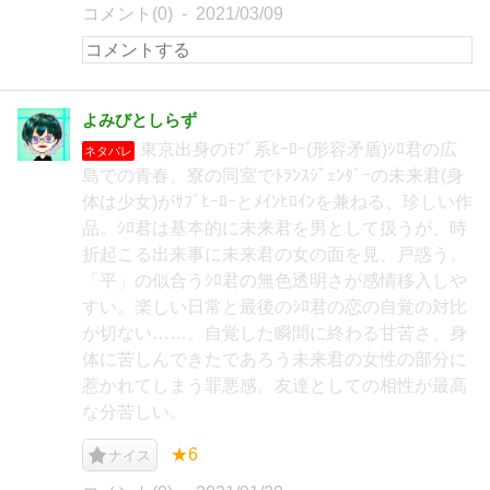
コメント(0)
2021/03/09
よみびとしらず
東京出身のﾓﾌﾞ系ﾋｰﾛｰ(形容矛盾)ｼﾛ君の広
ネタバレ
島での青春。寮の同室でﾄﾗﾝｽｼﾞｪﾝﾀﾞｰの未来君(身
体は少女)がｻﾌﾞﾋｰﾛｰとﾒｲﾝﾋﾛｲﾝを兼ねる、珍しい作
品。ｼﾛ君は基本的に未来君を男として扱うが、時
折起こる出来事に未来君の女の面を見、戸惑う。
「平」の似合うｼﾛ君の無色透明さが感情移入しや
すい。楽しい日常と最後のｼﾛ君の恋の自覚の対比
が切ない……。自覚した瞬間に終わる甘苦さ、身
体に苦しんできたであろう未来君の女性の部分に
惹かれてしまう罪悪感。友達としての相性が最高
な分苦しい。
★6
ナイス