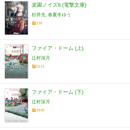
楽園ノイズ8 (電撃文庫)
杉井光
春夏冬ゆう
130
ファイア・ドーム (上)
辻村深月
5231
ファイア・ドーム (下)
辻村深月
3936