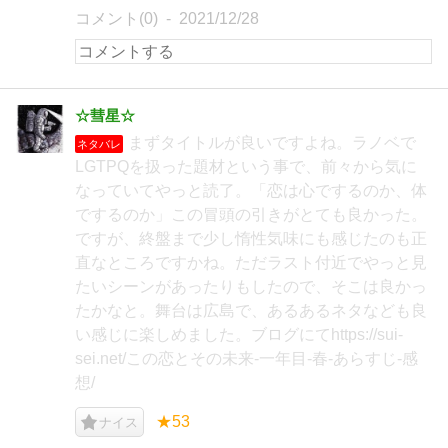
コメント(0)
2021/12/28
☆彗星☆
まずタイトルが良いですよね。ラノベで
ネタバレ
LGTPQを扱った題材という事で、前々から気に
なっていてやっと読了。「恋は心でするのか、体
でするのか」この冒頭の引きがとても良かった。
ですが、終盤まで少し惰性気味にも感じたのも正
直なところですかね。ただラスト付近でやっと見
たいシーンがあったりもしたので、そこは良かっ
たかなと。舞台は広島で、あるあるネタなども良
い感じに楽しめました。ブログにてhttps://sui-
sei.net/この恋とその未来-一年目-春-あらすじ-感
想/
★53
ナイス