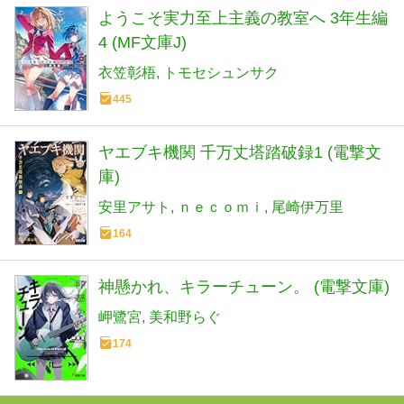
ようこそ実力至上主義の教室へ 3年生編
4 (MF文庫J)
衣笠彰梧
トモセシュンサク
445
ヤエブキ機関 千万丈塔踏破録1 (電撃文
庫)
安里アサト
ｎｅｃｏｍｉ
尾崎伊万里
164
神懸かれ、キラーチューン。 (電撃文庫)
岬鷺宮
美和野らぐ
174