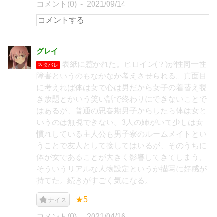
コメント(0)
2021/09/14
グレイ
表紙に惹かれた。ヒロイン(？)が性同一性
ネタバレ
障害というのもなかなか考えさせられる。真面目
に考えれば体は女で心は男だから女子の着替え覗
き放題とかいう笑い話で終わりにできないことで
はあるが、普通の思春期男子からしたら体は女と
いうのは無視できない。3人の姉がいて少しは女
慣れしている主人公も男子寮のルームメイトとい
うことで友人として接してはいるが、そのうちに
体が女であることが大きく影響してきてしまう。
そういうリアルな人物設定というか描写に好感が
持てた。続きがすごく気になる。
★5
ナイス
コメント(0)
2021/04/16