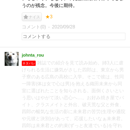
うのが残念。今後に期待。
★3
ナイス
コメント(0)
2020/09/28
johnta_rou
雑誌での紹介を見て読み始め。姉3人に虐
ネタバレ
げられる生活に嫌気がさした四郎は、東京から男
子寮のある広島の高校に入学。そこで彼は、性同
一障害(体は女で心は男)を抱える織田未来から同
室に選ばれたことを知らされる。面倒くさいとい
う思いはやがて淡い恋心へ…。お好み焼き屋でバ
イト、クラスメイトと外出、破天荒な父と外食、
四郎の暢気な生活の影に未来君の苦労(生理や通院
や元彼と決別)があって、応援したいなぁ未来君。
四郎は未来君との約束(ずっと友達でいる)を守れ