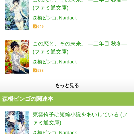
(ファミ通文庫)
森橋ビンゴ
Nardack
649
この恋と、その未来。 ―二年目 秋冬―
(ファミ通文庫)
森橋ビンゴ
Nardack
538
もっと見る
森橋ビンゴの関連本
東雲侑子は短編小説をあいしている (フ
ァミ通文庫)
森橋ビンゴ
Nardack