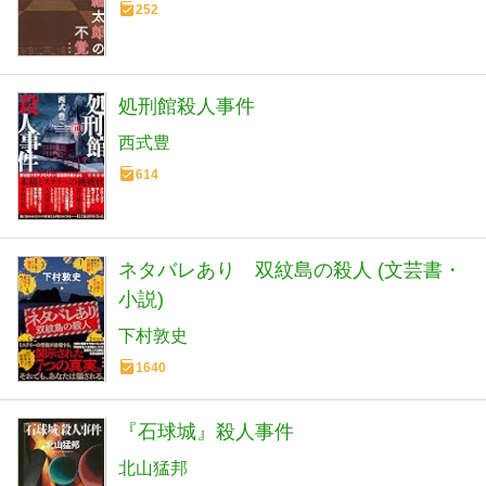
252
処刑館殺人事件
西式豊
614
ネタバレあり 双紋島の殺人 (文芸書・
小説)
下村敦史
1640
『石球城』殺人事件
北山猛邦