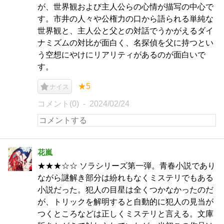
が、世界観および主人公らの心情が描写の中心で
す。市井の人々や公権力の口から語られる単純な
世界観と、主人公と父との対話でうかがえるダイ
ナミズムの対比が面白く、名探偵を父に持つとい
う空想にやけにリアリティがあるのが面白いで
す。
★5
ナイス
コメント(0)
2024/02/24
花嵐
★★★☆☆ ソラシリーズ第一弾。青春小説であり
ながら謎解き部分は紛れもなくミステリでもある
小説だった。犯人の目星は全くつかなかったのだ
が、トリックを解明すると自動的に犯人の見当が
つくところなどは正しくミステリと言える。文庫