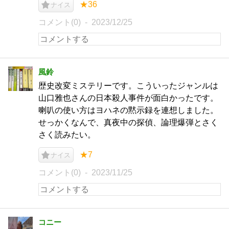
★36
ナイス
コメント(0)
2023/12/25
風鈴
歴史改変ミステリーです。こういったジャンルは
山口雅也さんの日本殺人事件が面白かったです。
喇叭の使い方はヨハネの黙示録を連想しました。
せっかくなんで、真夜中の探偵、論理爆弾とさく
さく読みたい。
★7
ナイス
コメント(0)
2023/11/25
コニー