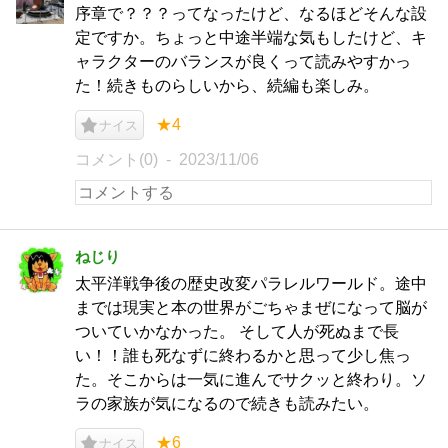
序章で？？？ってなったけど、なるほどそんな設
定ですか。ちょっと中途半端な気もしたけど、キ
ャラクターのバランスが良くって読みやすかっ
た！続きものらしいから、続編も楽しみ。
★4
ナイス
コメント(0)
2023/11/06
ねじり
太平洋戦争後の歴史改変パラレルワールド。途中
までは現実と本の世界がごちゃまぜになって脳が
ついていかなかった。 そして人が死ぬまで長
い！！誰も死なずに終わるかと思って少し焦っ
た。そこからは一気に進んでサクッと終わり。ソ
ラの家族が気になるので続きも読みたい。
★6
ナイス