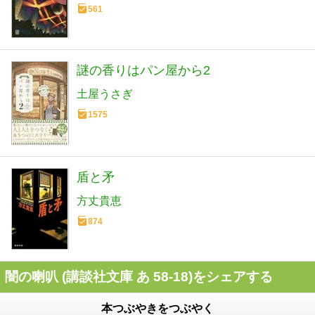
561
謎の香りはパン屋から2
土屋うさぎ
1575
盾と矛
方丈貴恵
874
闇の喇叭 (講談社文庫 あ 58-18)をシェアする
本つぶやきをつぶやく