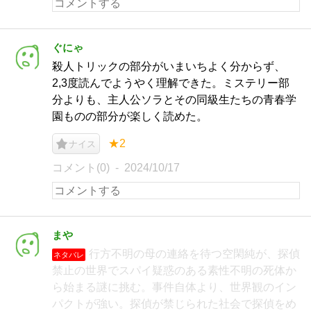
ぐにゃ
殺人トリックの部分がいまいちよく分からず、
2,3度読んでようやく理解できた。ミステリー部
分よりも、主人公ソラとその同級生たちの青春学
園ものの部分が楽しく読めた。
★2
ナイス
コメント(0)
2024/10/17
まや
行方不明の母の連絡を待つ空閑純が、探偵
ネタバレ
禁止の世界でスパイ疑惑のある素性不明の死体か
ら始まる謎に挑む。事件自体より、世界観のイン
パクトが強い。探偵が禁じられた社会で探偵をめ