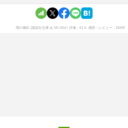
闇の喇叭 (講談社文庫 あ 58-18)
の
評価
61
％
感想・レビュー
284
件