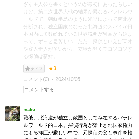
ざす主人公を書くというのが最初にあったらしい
けど、第二次世界大戦の結果が異なるパラレルワ
ールドで、朝鮮半島のように米ソによって南北が
分断され、独立国家となった北海道のスパイが日
本国内に多数紛れている世界説明が冒頭から始ま
って、ずっと息苦しい。ただ、探偵といえば天才
や変人奇人が多いから、立場が弱くてコソコソす
る探偵は新鮮。
★3
ナイス
コメント(0)
2024/10/05
mako
戦後、北海道が独立し敵国として存在するパラレ
ルワールド的日本。探偵行為が禁止され国家権力
による抑圧が厳しい中で、元探偵の父と事件を推