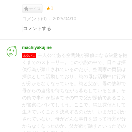
★1
ナイス
コメント(0)
2025/04/10
machiyakujine
主人公である空閑純が探偵になる決意を抱
ネタバレ
くまでのストーリー。この小説の中で、日本は探
偵行為が禁止されているのだが、空閑家の両親は
探偵として活動しており、純の母は活動中に行方
が分からなくなっている。純と父が、母の故郷で
母からの連絡を待ちながら暮らしているとき、そ
の街で事件が起きてその中で父が探偵であること
が警察にバレてしまう。ここで、純は探偵として
生きていくことを決意するのだが、いまだに明か
されていない、母がどんな事件を追って行方が分
からなくなったのか、父が必ず話すといったその