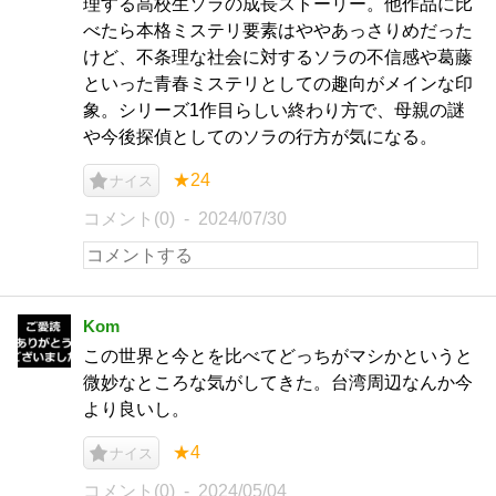
理する高校生ソラの成長ストーリー。他作品に比
べたら本格ミステリ要素はややあっさりめだった
けど、不条理な社会に対するソラの不信感や葛藤
といった青春ミステリとしての趣向がメインな印
象。シリーズ1作目らしい終わり方で、母親の謎
や今後探偵としてのソラの行方が気になる。
★24
ナイス
コメント(0)
2024/07/30
Kom
この世界と今とを比べてどっちがマシかというと
微妙なところな気がしてきた。台湾周辺なんか今
より良いし。
★4
ナイス
コメント(0)
2024/05/04