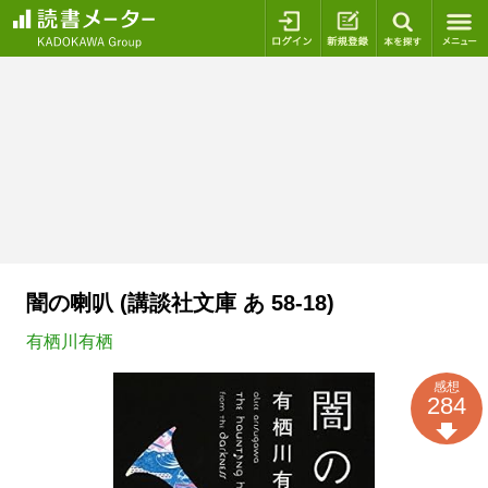
ログイン
新規登録
本を探
闇の喇叭 (講談社文庫 あ 58-18)
有栖川有栖
感想
284