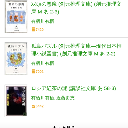
双頭の悪魔 (創元推理文庫) (創元推理文
庫 M あ 2-3)
有栖川有栖
7420
孤島パズル (創元推理文庫―現代日本推
理小説叢書) (創元推理文庫 M あ 2-2)
有栖川有栖
7001
ロシア紅茶の謎 (講談社文庫 あ 58-3)
有栖川有栖
近藤史恵
6442