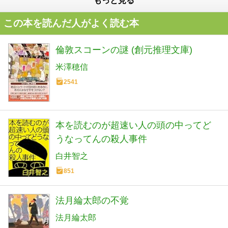
もっと見る
この本を読んだ人がよく読む本
倫敦スコーンの謎 (創元推理文庫)
米澤穂信
2541
本を読むのが超速い人の頭の中ってど
うなってんの殺人事件
白井智之
851
法月綸太郎の不覚
法月綸太郎