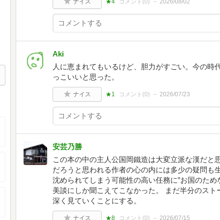
ナイス
★4
コメント(
0
)
2026/08/02
Aki
人に恵まれてもいるけど、胆力がすごい。今の時
っこいいと思った。
ナイス
★1
コメント(
0
)
2026/07/23
安芸乃勝
この本の中の主人公国岡鐵造は大変立派な漢だと
だろうと思われる作者の心の内には多少の疑問も
沈められてしまう可能性の高い任務に”お国のため
美談にしか聞こえてこなかった。 まだ半分のスト
深く見ていくことにする。
ナイス
★8
コメント(
0
)
2026/07/15