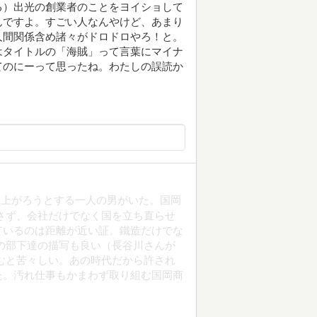
る）出光の創業者のことをヨイショして
んですよ。すごい人なんやけど、あまり
人間関係含め諸々がドロドロやろ！と。
はタイトルの「海賊」って言葉にマイナ
てのにーって思ったね。わたしの誤読か
ち上がろうとする一人の男がいた。国岡
さず、会社だけでなく国を立ち直らせ
ているのは距離が近い証。鐵造だけでな
の部下達の描写も良い（長谷川さんが
むと苦々しい。あの時代だから許され
た。汚れ仕事もかまわず取り組む国岡商