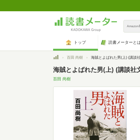
Amazo
トップ
読書メーターと
トップ
百田 尚樹
海賊とよばれた男(上) (講談社文庫 ひ 
海賊とよばれた男(上) (講談社文庫
百田 尚樹