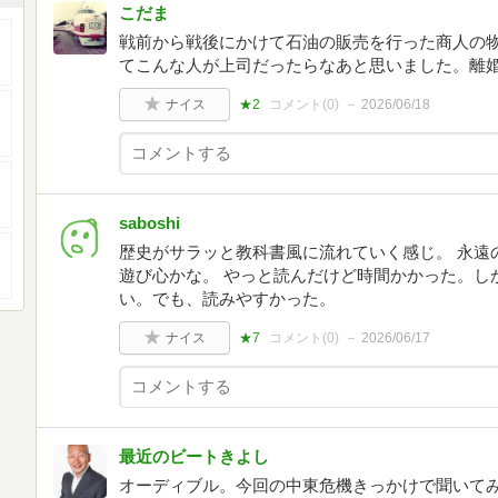
こだま
戦前から戦後にかけて石油の販売を行った商人の
てこんな人が上司だったらなあと思いました。離
ナイス
★2
コメント(
0
)
2026/06/18
saboshi
歴史がサラッと教科書風に流れていく感じ。 永遠
遊び心かな。 やっと読んだけど時間かかった。し
い。でも、読みやすかった。
ナイス
★7
コメント(
0
)
2026/06/17
最近のビートきよし
オーディブル。今回の中東危機きっかけで聞いて