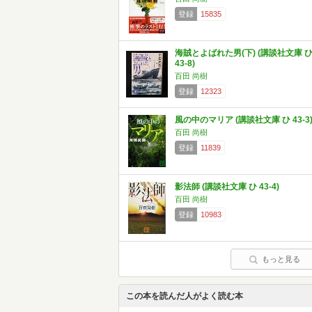
登録
15835
海賊とよばれた男(下) (講談社文庫 
43-8)
百田 尚樹
登録
12323
風の中のマリア (講談社文庫 ひ 43-3
百田 尚樹
登録
11839
影法師 (講談社文庫 ひ 43-4)
百田 尚樹
登録
10983
もっと見る
この本を読んだ人がよく読む本