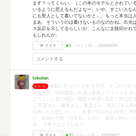
ます？ってくらい、（この本のモデルとされてい
いるように思えるんだよなー。いや、すごい人な
にも聖人として書いてないかと…。もっと本当は
まあ、そういうのは書けないものなのかね。出光
ス反応を示してるらしいが、こんなに太鼓叩かれ
もしれんが。
ナイス
★6
コメント(
0
)
2026/06/16
tokotan
敗戦に打ちひしがれる日本。そこから立
ネタバレ
商店店主・国岡鐵造。社員は家族とリストラを 許
ようとした男の物語。鐵造が社員に店主と呼ばれ
く 甲賀さん、藤本さん、東雲さん、長谷川さん等
戦死したの悲しい…）。先妻の話は今の時代に 読
た。社員や社船『日章丸』を失い、戦争が終わっ
店。 下巻ではどうなる？
ナイス
★37
コメント(
0
)
2026/06/12