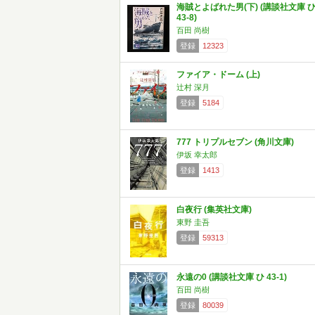
海賊とよばれた男(下) (講談社文庫 
43-8)
百田 尚樹
登録
12323
ファイア・ドーム (上)
辻村 深月
登録
5184
777 トリプルセブン (角川文庫)
伊坂 幸太郎
登録
1413
白夜行 (集英社文庫)
東野 圭吾
登録
59313
永遠の0 (講談社文庫 ひ 43-1)
百田 尚樹
登録
80039