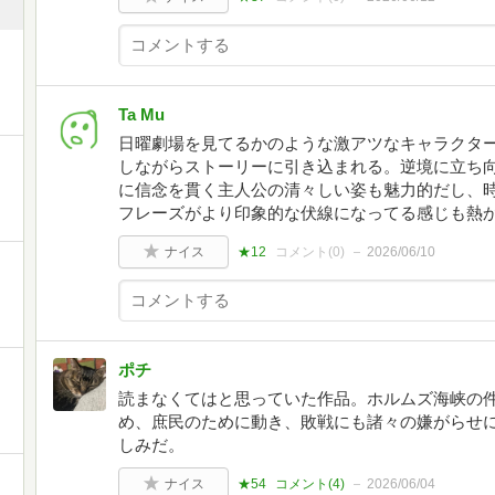
Ta Mu
日曜劇場を見てるかのような激アツなキャラクタ
しながらストーリーに引き込まれる。逆境に立ち
に信念を貫く主人公の清々しい姿も魅力的だし、
フレーズがより印象的な伏線になってる感じも熱
ナイス
★12
コメント(
0
)
2026/06/10
ポチ
読まなくてはと思っていた作品。ホルムズ海峡の
め、庶民のために動き、敗戦にも諸々の嫌がらせ
しみだ。
ナイス
★54
コメント(
4
)
2026/06/04