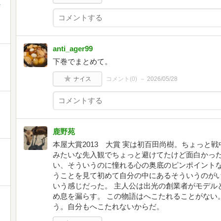
ひ
anti_ager99
下巻でまとめて。
ナイス
コメント(
0
)
2026/05/28
鹿野苑
本屋大賞2013 大賞 実は初百田尚樹。ちょっと
みたいな先入観でちょっと避けてたけど面白かっ
い、そういうのに憧れる心の奥底のピンポイント
うことを見て初めて自分の中にあるそういうのが
いう感じだった。 主人公は出光の創業者がモデル
め息を漏らす。 この物語はへこたれることがない
う。自分もへこたれないからだ。