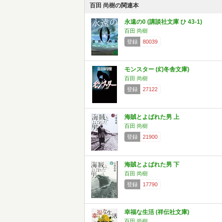
百田 尚樹の関連本
永遠の0 (講談社文庫 ひ 43-1)
百田 尚樹
登録
80039
モンスター (幻冬舎文庫)
百田 尚樹
登録
27122
海賊とよばれた男 上
百田 尚樹
登録
21900
海賊とよばれた男 下
百田 尚樹
登録
17790
幸福な生活 (祥伝社文庫)
百田 尚樹