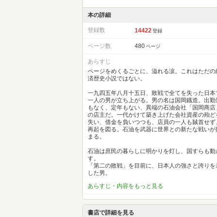
本の詳細
登録数
14422
登録
ページ数
480
ページ
あらすじ
ページをめくるごとに、溢れる涙。これはただの
済歴史小説ではない。
一九四五年八月十五日、敗戦で全てを失った日本
一人の男が立ち上がる。男の名は国岡鐡造。出勤
もなく、定年もない、異端の石油会社「国岡商店
の店主だ。一代かけて築き上げた会社資産の殆ど
失い、借金を負いつつも、店員の一人も馘首せず
再起を図る。石油を武器に世界との新たな戦いが
まる。
石油は庶民の暮らしに明かりを灯し、国すらも動
す。
「第二の敗戦」を目前に、日本人の強さと誇りを
した男。
あらすじ・内容をもっと見る
書店で詳細を見る