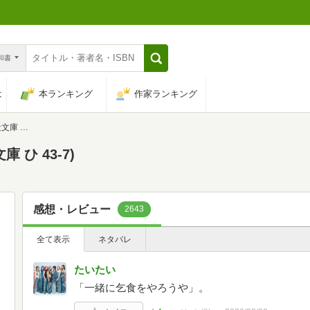
n和書
は
本ランキング
作家ランキング
43-7)
 ひ 43-7)
感想・レビュー
2643
全て表示
ネタバレ
たいたい
「一緒に乞食をやろうや」。