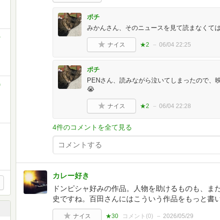
ポチ
みかんさん、そのニュースを見て読まなくては
ひ
ナイス
★2
06/04 22:25
ポチ
PENさん、読みながら泣いてしまったので、
)
😭
ナイス
★2
06/04 22:28
4件のコメントを全て見る
カレー好き
ドンピシャ好みの作品。人物を助けるものも、ま
史ですね。百田さんにはこういう作品をもっと書
ナイス
★30
コメント(
0
)
2026/05/29