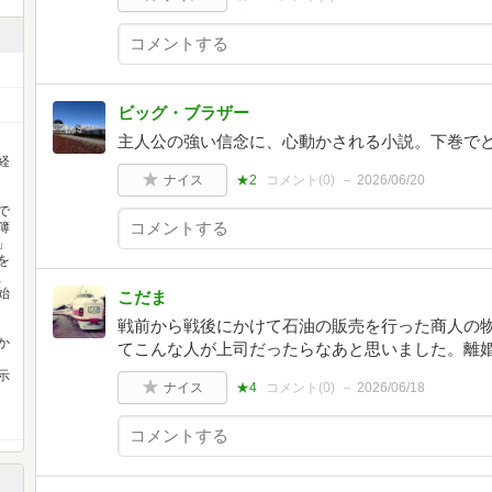
ビッグ・ブラザー
主人公の強い信念に、心動かされる小説。下巻で
経
ナイス
★2
コメント(
0
)
2026/06/20
で
簿
」
を
、
始
こだま
戦前から戦後にかけて石油の販売を行った商人の
か
てこんな人が上司だったらなあと思いました。離
示
ナイス
★4
コメント(
0
)
2026/06/18