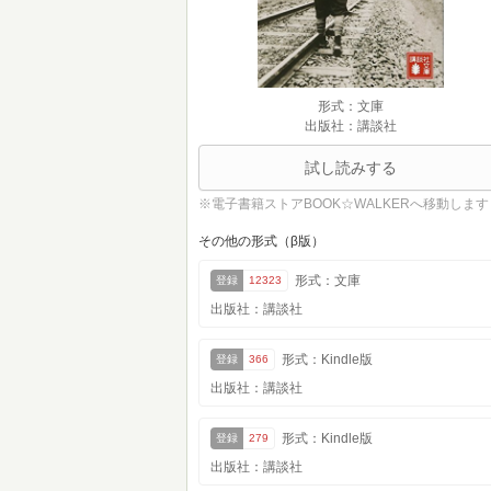
形式：文庫
出版社：講談社
試し読みする
※電子書籍ストアBOOK☆WALKERへ移動します
その他の形式（β版）
形式：文庫
登録
12323
出版社：講談社
形式：Kindle版
登録
366
出版社：講談社
形式：Kindle版
登録
279
出版社：講談社