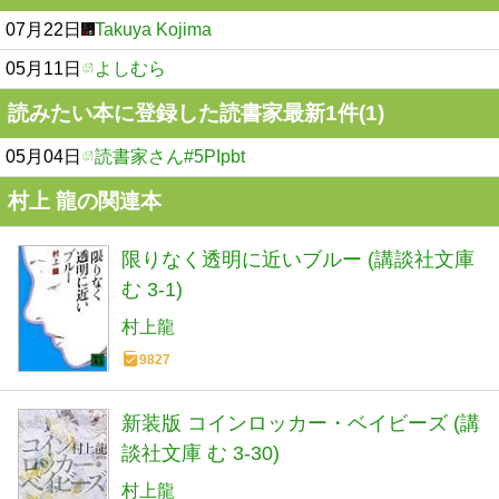
07月22日
Takuya Kojima
05月11日
よしむら
読みたい本に登録した読書家最新1件(1)
05月04日
読書家さん#5PIpbt
村上 龍の関連本
限りなく透明に近いブルー (講談社文庫
む 3-1)
村上龍
9827
新装版 コインロッカー・ベイビーズ (講
談社文庫 む 3-30)
村上龍