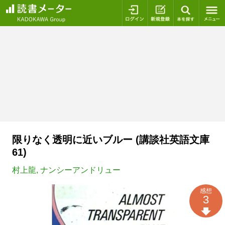
ログイン
新規登録
本を探
限りなく透明に近いブルー (講談社英語文庫
61)
村上龍
,
ナンシーアンドリュー
感想
3