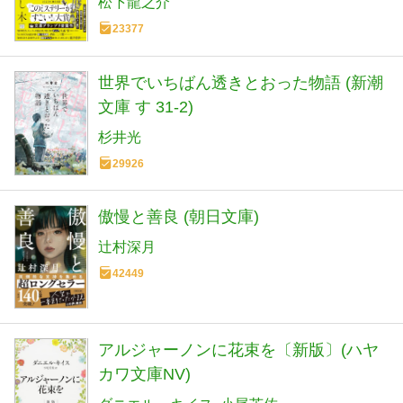
松下龍之介
23377
世界でいちばん透きとおった物語 (新潮
文庫 す 31-2)
杉井光
29926
傲慢と善良 (朝日文庫)
辻村深月
42449
アルジャーノンに花束を〔新版〕(ハヤ
カワ文庫NV)