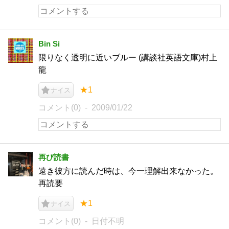
Bin Si
限りなく透明に近いブルー (講談社英語文庫)村上
龍
★1
ナイス
コメント(0)
2009/01/22
再び読書
遠き彼方に読んだ時は、今一理解出来なかった。
再読要
★1
ナイス
コメント(0)
日付不明