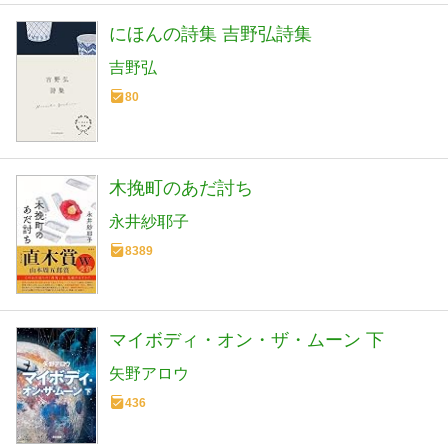
にほんの詩集 吉野弘詩集
吉野弘
80
木挽町のあだ討ち
永井紗耶子
8389
マイボディ・オン・ザ・ムーン 下
矢野アロウ
436