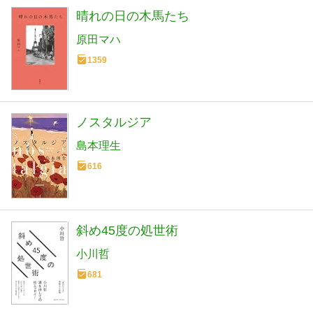
晴れの日の木馬たち
原田マハ
1359
ノスタルジア
島本理生
616
斜め45度の処世術
小川哲
681