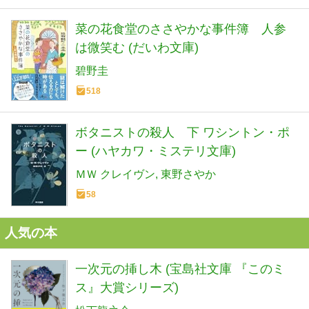
菜の花食堂のささやかな事件簿 人参
は微笑む (だいわ文庫)
碧野圭
518
ボタニストの殺人 下 ワシントン・ポ
ー (ハヤカワ・ミステリ文庫)
ＭＷ クレイヴン
東野さやか
58
人気の本
一次元の挿し木 (宝島社文庫 『このミ
ス』大賞シリーズ)