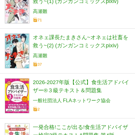
救う~(1) (ガンガンコミックスpixiv)
高瀬雛
71
オネェ課長たまきさん~オネェは社畜を
救う~(2) (ガンガンコミックスpixiv)
高瀬雛
37
2026-2027年版【公式】食生活アドバイ
ザー®３級テキスト＆問題集
一般社団法人 FLAネットワーク協会
2
一発合格!ここが出る!食生活アドバイザ