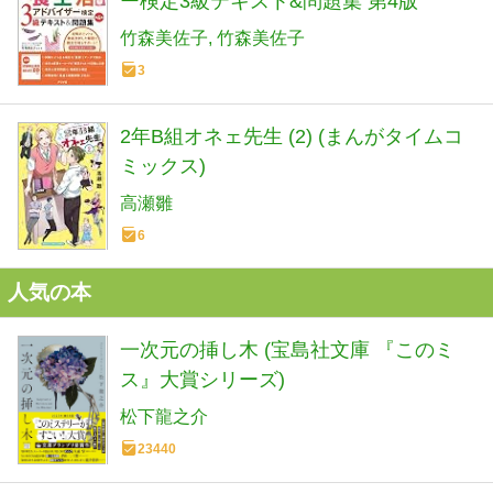
ー検定3級テキスト&問題集 第4版
竹森美佐子
竹森美佐子
3
2年B組オネェ先生 (2) (まんがタイムコ
ミックス)
高瀬雛
6
人気の本
一次元の挿し木 (宝島社文庫 『このミ
ス』大賞シリーズ)
松下龍之介
23440