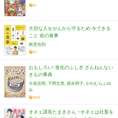
81
大切な人をがんから守るため 今できる
こと 命の食事
南雲吉則
51
おもしろい! 進化のふしぎ ざんねんない
きもの事典
今泉忠明
下間文恵
徳永明子
かわむらふゆ
み
3615
オネェ課長たまきさん ~オネェは社畜を