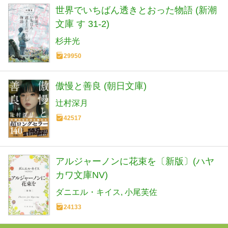
世界でいちばん透きとおった物語 (新潮
文庫 す 31-2)
杉井光
29950
傲慢と善良 (朝日文庫)
辻村深月
42517
アルジャーノンに花束を〔新版〕(ハヤ
カワ文庫NV)
ダニエル・キイス
小尾芙佐
24133