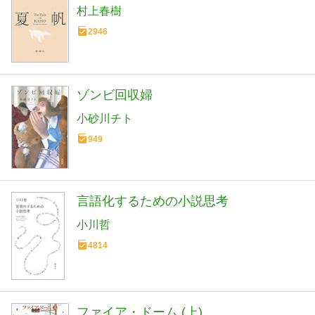
村上春樹
2946
ゾンビ回収婦
小砂川チト
949
言語化するための小説思考
小川哲
4814
ファイア・ドーム (上)