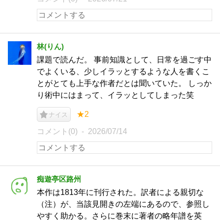
林(りん)
課題で読んだ。 事前知識として、日常を過ごす中
でよくいる、少しイラッとするような人を書くこ
とがとても上手な作者だとは聞いていた。 しっか
り術中にはまって、イラッとしてしまった笑
★2
ナイス
コメント(0)
2026/07/14
痴遊亭区路州
本作は1813年に刊行された。訳者による親切な
（注）が、当該見開きの左端にあるので、参照し
やすく助かる。さらに巻末に著者の略年譜を英