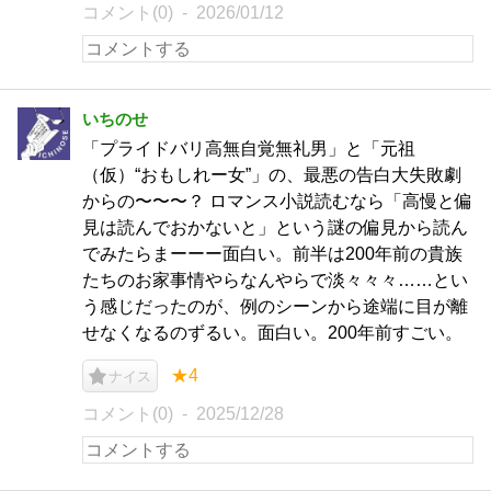
コメント(0)
2026/01/12
いちのせ
「プライドバリ高無自覚無礼男」と「元祖
（仮）“おもしれー女”」の、最悪の告白大失敗劇
からの〜〜〜？ ロマンス小説読むなら「高慢と偏
見は読んでおかないと」という謎の偏見から読ん
でみたらまーーー面白い。前半は200年前の貴族
たちのお家事情やらなんやらで淡々々々……とい
う感じだったのが、例のシーンから途端に目が離
せなくなるのずるい。面白い。200年前すごい。
★4
ナイス
コメント(0)
2025/12/28