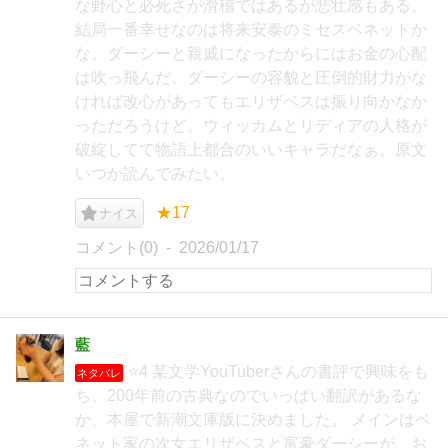
な野心と必死さが滑稽ではあるが悲壮感もある。
結局一番幸せなのは将来安泰のミセスベネットか
な。ダーシーと親戚になったからにはお金の心配
は吹っ飛んだ。ダーシーの容貌と圧倒的財力がな
ければ改心があってもエリザベスは振り向かなか
っただろうけど。ウィッカムとリディアの人格が
破綻してて物語上都合のいいキャラだなぁ。原文
いつか読んでみたい。
★17
ナイス
コメント(0)
2026/01/17
藍
⭐4 某文学YouTuberさんの書評で興味をも
ネタバレ
ち、200年前の古典なのでいっぱい翻訳があるな
か、本屋で新潮文庫版に決めました。 メインはベ
ネット家の次女エリザベスと富豪ダーシーが、お