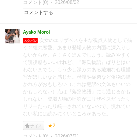
コメント(0)
2026/08/02
Ayako Moroi
次女のエリザベスを主な視点人物として描
ネタバレ
く２組の恋愛。あまり登場人物の内面に深入りし
ないからか、さくさく進んでしまう。読みやすく
て読後感もいいけれど、『源氏物語』ばりとはい
わないまでも、もう少し深みのある繊細な心理描
写がほしいなと感じた。母親や従弟など俗物の描
かれ方がおもしろい（これは翻訳の文体もいいの
かもしれない）点は『落窪物語』にも通じるかも
しれない。登場人物の呼称がエリザベスだったり
リジーだったり統一されていないので、慣れてい
ない私には読みにくいところがあった。
★2
ナイス
コメント(0)
2026/07/21