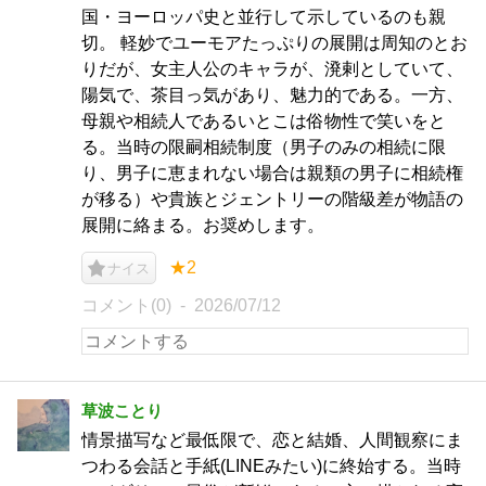
国・ヨーロッパ史と並行して示しているのも親
切。 軽妙でユーモアたっぷりの展開は周知のとお
りだが、女主人公のキャラが、溌剌としていて、
陽気で、茶目っ気があり、魅力的である。一方、
母親や相続人であるいとこは俗物性で笑いをと
る。当時の限嗣相続制度（男子のみの相続に限
り、男子に恵まれない場合は親類の男子に相続権
が移る）や貴族とジェントリーの階級差が物語の
展開に絡まる。お奨めします。
★2
ナイス
コメント(0)
2026/07/12
草波ことり
情景描写など最低限で、恋と結婚、人間観察にま
つわる会話と手紙(LINEみたい)に終始する。当時