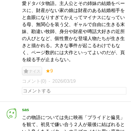
愛ドタバタ物語。主人公とその姉妹の結婚をベー
スに、財産がない家の娘は財産のある結婚相手を
と血眼になりすぎてかえってマイナスになってい
る母、無関心を装う父、ギャルで自由に生きる末
妹、勘違い牧師、身分や財産や噂話大好きの近所
の人びとなど、個性豊かな登場人物たちが生き生
きと描かれる。大きな事件が起こるわけでもな
く、ページ数的には大作といってよいのだが、頁
を繰る手が止まらない。
★9
ナイス
コメント(0)
2026/03/19
sas
この物語については先に映画「プライドと偏見」
を観て、初見で嫌い合う２人が最後に結ばれると