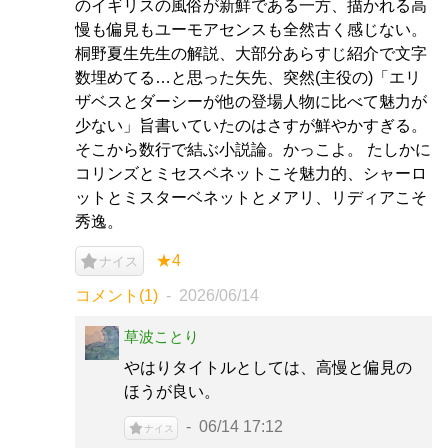
のイギリスの風俗が新鮮である一方、描かれる高
慢も偏見もユーモアセンスも全然古く感じない。
桐野夏生先生の解説、大部分あらすじ紹介で文字
数埋めてる…と思った矢先、突然(主役の)「エリ
ザベスとダーシーが他の登場人物に比べて魅力が
少ない」旨書いていたのはさすが鮮やかすぎる。
そこから数行で結ぶ小説論。かっこよ。 たしかに
コリンズとミセスベネットこそ魅力的、シャーロ
ットとミスターベネットとメアリ、リディアこそ
秀逸。
★4
ナイス
コメント(1)
2026/06/14
草波ことり
やはりタイトルとしては、高慢と偏見の
ほうが良い。
06/14 17:12
ナイス