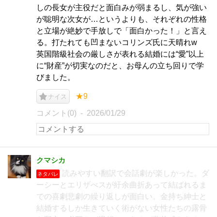
しの長女が主役だと面白みが弱まるし、気が強い
が聡明な次女が…というよりも、それぞれの性格
と立場が絶妙で手放しで「面白かった！」と言え
る。打たれても凹まないコリンズ氏に天晴れw
英国階級社会の厳しさが表れる結婚には“愛”以上
に“財産”が切実なのだと、お母んの立ち回りで学
びました。
★9
ナイス
コメント(0)
2026/01/29
クマシカ
読みやすい翻訳で会話劇が楽しかった。ダ
ネタバレ
ーシーとエリザべスが紆余曲折あって結ばれるま
での喜劇悲劇の繰り返しが面白い。金持ち紳士と
結婚するしか生きていく術がない女性たちの露骨