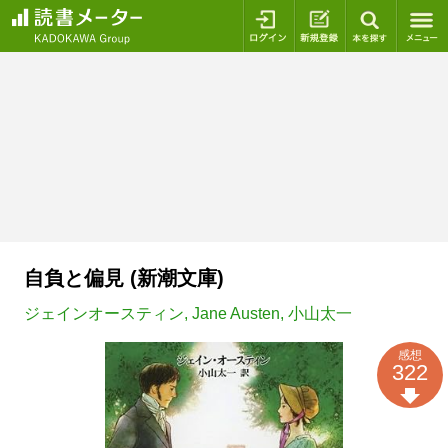
ログイン
新規登録
本を探
自負と偏見 (新潮文庫)
ジェインオースティン
,
Jane Austen
,
小山太一
感想
322