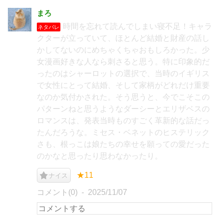
まろ
時間を忘れて読んでしまい寝不足！キャラ
ネタバレ
クターが立っていて、ほとんど結婚と財産の話し
かしてないのにめちゃくちゃおもしろかった。少
女漫画好きな人なら刺さると思う。特に印象的だ
ったのはシャーロットの選択で、当時のイギリス
で女性にとって結婚、そして家柄がどれだけ重要
なのか気付かされた。そう思うと、今でこそこの
パターンねと思うようなダーシーとエリザベスの
ロマンスは、発表当時ものすごく革新的な話だっ
たんだろうな。ミセス・ベネットのヒステリック
さも、根っこは娘たちの幸せを願っての愛だった
のかなと思ったり思わなかったり。
★11
ナイス
コメント(0)
2025/11/07