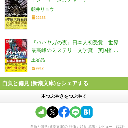
朝井リョウ
22133
『ババヤガの夜』日本人初受賞 世界
最高峰のミステリー文学賞 英国推理
作家協会賞(ダガー賞） (河出文庫 お 46-
王谷晶
1)
9912
自負と偏見 (新潮文庫)をシェアする
本つぶやきをつぶやく
自負と偏見 (新潮文庫)
の
評価
94
％
感想・レビュー
322
件