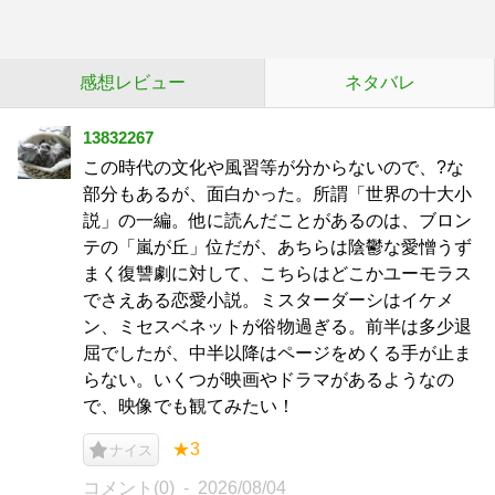
感想レビュー
ネタバレ
13832267
この時代の文化や風習等が分からないので、?な
部分もあるが、面白かった。所謂「世界の十大小
説」の一編。他に読んだことがあるのは、ブロン
テの「嵐が丘」位だが、あちらは陰鬱な愛憎うず
まく復讐劇に対して、こちらはどこかユーモラス
でさえある恋愛小説。ミスターダーシはイケメ
ン、ミセスベネットが俗物過ぎる。前半は多少退
屈でしたが、中半以降はページをめくる手が止ま
らない。いくつが映画やドラマがあるようなの
で、映像でも観てみたい！
★3
ナイス
コメント(0)
2026/08/04