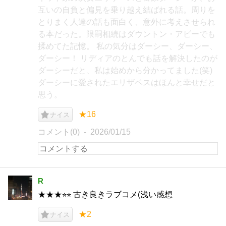
互いの自負と偏見を乗り越え結ばれる話。周りを
とりまく人達の話も面白く、意外に考えさせられ
る本だった。限嗣相続はダウントン・アビーでも
揉めてた記憶。 私の気分はダーシー、ダーシー、
ダーシー！ リディアのとんでも話を解決したのが
ダーシーだと、私は始めから分かってました(笑)
ダーシーに愛されたエリザベスはほんと幸せだと
思う。
★16
ナイス
コメント(0)
2026/01/15
R
★★★⭐︎⭐︎ 古き良きラブコメ(浅い感想
★2
ナイス