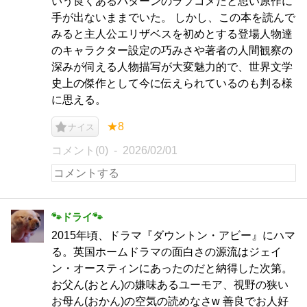
いう良くあるパターンのラブコメだと思い原作に
手が出ないままでいた。 しかし、この本を読んで
みると主人公エリザベスを初めとする登場人物達
のキャラクター設定の巧みさや著者の人間観察の
深みが伺える人物描写が大変魅力的で、世界文学
史上の傑作として今に伝えられているのも判る様
に思える。
★8
ナイス
コメント(0)
2026/02/01
🐾ドライ🐾
2015年頃、ドラマ『ダウントン・アビー』にハマ
る。英国ホームドラマの面白さの源流はジェイ
ン・オースティンにあったのだと納得した次第。
お父ん(おとん)の嫌味あるユーモア、視野の狭い
お母ん(おかん)の空気の読めなさw 善良でお人好