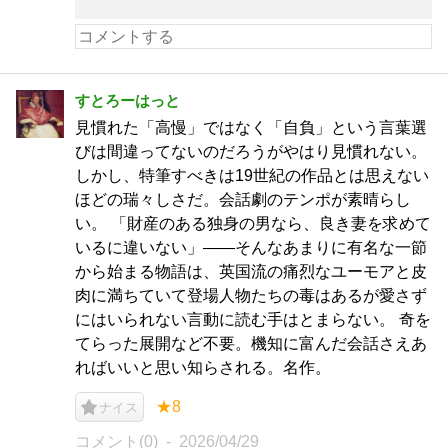
すとろーはっと
見慣れた「高慢」ではなく「自負」という言葉選
びは間違ってないのだろうがやはり見慣れない。
しかし、特筆すべきは19世紀の作品とは思えない
ほどの瑞々しさだ。会話劇のテンポが素晴らし
い。 「財産のある独身の男なら、良き妻を求めて
いるに違いない」――そんなあまりに有名な一節
から始まる物語は、英国流の痛烈なユーモアと皮
肉に満ちていて登場人物たちの毒はあるが愛さず
にはいられない言動に読む手はとまらない。 奇を
てらった展開など不要。機知に富んだ会話さえあ
ればいいと思い知らされる。名作。
★8
ナイス
コメント(0)
2026/04/29