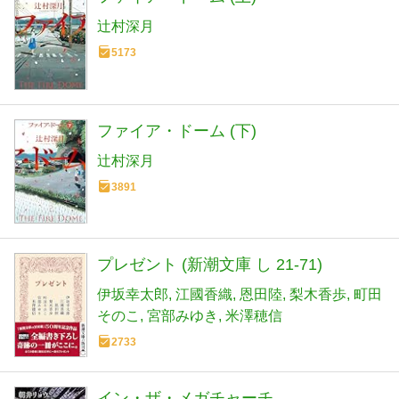
辻村深月
5173
ファイア・ドーム (下)
辻村深月
3891
プレゼント (新潮文庫 し 21-71)
伊坂幸太郎
江國香織
恩田陸
梨木香歩
町田
そのこ
宮部みゆき
米澤穂信
2733
イン・ザ・メガチャーチ