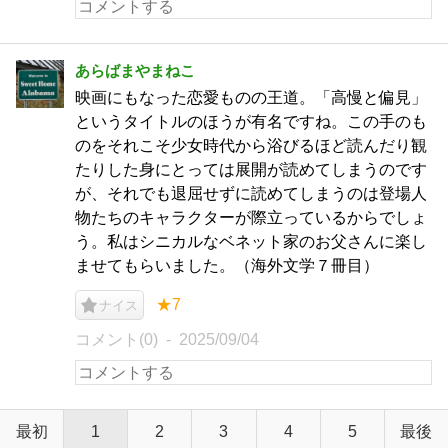
あらばまやまねこ
映画にもなった恋愛ものの王道。「高慢と偏見」
というタイトルのほうが有名ですね。この手のも
のをそれこそ少女時代から浴びるほど読んだり観
たりした身にとっては展開が読めてしまうのです
が、それでも退屈せずに読めてしまうのは登場人
物たちのキャラクターが際立っているからでしょ
う。私はシニカルなベネット家のお父さんに楽し
ませてもらいました。（海外文学７冊目）
★7
ナイス
コメント(0)
2025/09/04
最初
1
2
3
4
5
最後