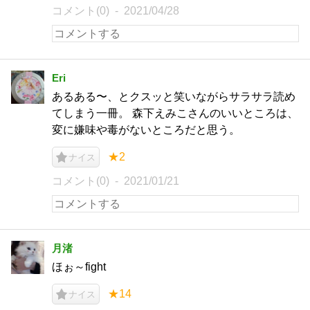
コメント(0)
2021/04/28
Eri
あるある〜、とクスッと笑いながらサラサラ読め
てしまう一冊。 森下えみこさんのいいところは、
変に嫌味や毒がないところだと思う。
★2
ナイス
コメント(0)
2021/01/21
月渚
ほぉ～fight
★14
ナイス