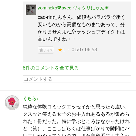
yomineko💖avec ヴィタリにゃん💗
cao-rinたんさん、値段もバラバラで凄く
安いものから高価なものまであって、分
かりませんよね💦ラッシュアディクトは
高いんですね・・・
★1
01/07 06:53
ナイス
8件のコメントを全て見る
くらら♪
純粋な体験コミックエッセイかと思ったら違い、
クスッと笑える女子のお手入れあるあるが集めら
れた１冊だった。特に学ぶところはなかったけれ
ど（笑）、ここしばらくは仕事ばかりで隙間にバ
レエしかやってないので、また美容系にも力入れ