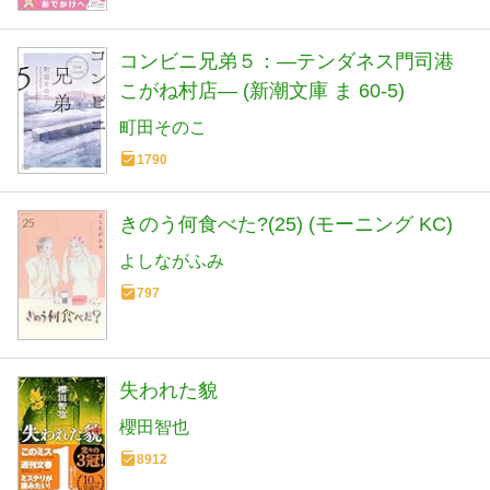
コンビニ兄弟５：―テンダネス門司港
こがね村店― (新潮文庫 ま 60-5)
町田そのこ
1790
きのう何食べた?(25) (モーニング KC)
よしながふみ
797
失われた貌
櫻田智也
8912