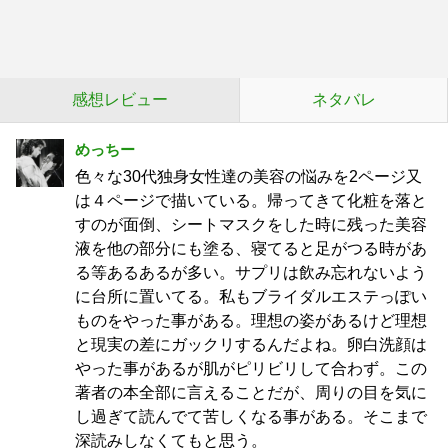
感想レビュー
ネタバレ
めっちー
色々な30代独身女性達の美容の悩みを2ページ又
は４ページで描いている。帰ってきて化粧を落と
すのが面倒、シートマスクをした時に残った美容
液を他の部分にも塗る、寝てると足がつる時があ
る等あるあるが多い。サプリは飲み忘れないよう
に台所に置いてる。私もブライダルエステっぽい
ものをやった事がある。理想の姿があるけど理想
と現実の差にガックリするんだよね。卵白洗顔は
やった事があるが肌がピリビリして合わず。この
著者の本全部に言えることだが、周りの目を気に
し過ぎて読んでて苦しくなる事がある。そこまで
深読みしなくてもと思う。