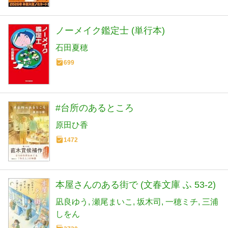
ノーメイク鑑定士 (単行本)
石田夏穂
699
#台所のあるところ
原田ひ香
1472
本屋さんのある街で (文春文庫 ふ 53-2)
凪良ゆう
瀬尾まいこ
坂木司
一穂ミチ
三浦
しをん