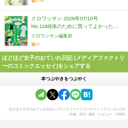
2730
クロワッサン 2026年07/10号
No.1168[体のために買ってよかったも
の]
クロワッサン編集部
10
ほどほど女子のおていれ日記 (メディアファクトリ
ーのコミックエッセイ)をシェアする
本つぶやきをつぶやく
ほどほど女子のおていれ日記 (メディアファクトリーのコミックエッセイ)
の
評価
58
％
感想・レビュー
169
件