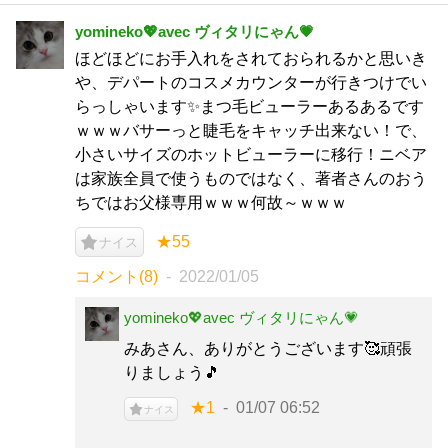
yomineko💖avec ヴィタリにゃん💗
ほどほどにお手入れをされておられるかと思いき
や、デパートのコスメカウンターが行きつけでい
らっしゃいます✨まつ毛ビューラーあるあるです
ｗｗｗバサーっと睫毛をキャッチ出来ない！で、
小さいサイズのホットビューラーに移行！ニベア
は家族全員で使うものではなく、著者さんのおう
ちではお父様専用ｗｗｗ何故～ｗｗｗ
★55
ナイス
コメント(8)
2022/01/05
yomineko💖avec ヴィタリにゃん💗
みあさん、ありがとうございます🥰頑張
りましょう🎵
★1
01/07 06:52
ナイス