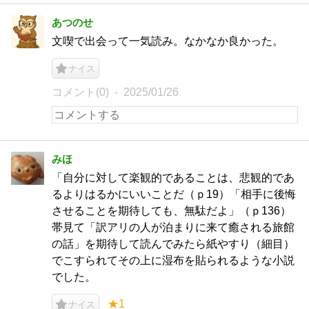
あつのせ
文喫で出会って一気読み。なかなか良かった。
ナイス
コメント(0)
2025/01/26
みほ
「自分に対して楽観的であることは、悲観的であ
るよりはるかにいいことだ（ｐ19）「相手に後悔
させることを期待しても、無駄だよ」（ｐ136）
帯見て「訳アリの人が泊まりに来て癒される旅館
の話」を期待して読んでみたら紙やすり（細目）
でこすられてその上に湿布を貼られるような小説
でした。
★1
ナイス