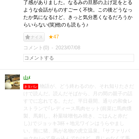
了感がありました。なるみの旦那の上げ足をとる
ような会話がものすごーく不快。この後どうなっ
たか気になるけど、きっと気分悪くなるだろうか
らいらない(笑)他のも読もう♪
★47
ナイス
コメント(0)
2023/07/08
山ﾒ
物語が、どう終わるのか、それ知りたさだ
ネタバレ
けで読んだ。読んだそばから、月の間の親子の話
すでに忘れてる。ただ、平日昼間、通りの和食レ
ストランで｢レディース馬肉セット(前菜に馬肉燻
製、馬刺し、朴葉味噌包み焼き、ごはんと赤だ
し)｣でジョッキ3杯＋地元ワインはうらやまし
い。熊に猪、馬が名物の虎立温泉。｢サファリパ
ークか｣って突っ込んでたけど、鹿じゃなくて馬