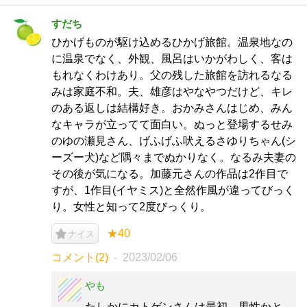
すだち
ひかげものが駆け込めるひかげ旅館。温泉地なの
に温泉でなく、外観、風呂はいかがわしく、客は
もれなくわけあり。父の残した旅館を訪れるなる
みは家庭不和。夫、雄彦はやなやつだけど、キレ
のある返しは結構好き。おかみさんはじめ、みん
なキャラが立ってて面白い。ぬっと登場するせみ
のゆの瀬見さん、げふげふ吠えるさゆりちゃん(シ
ーズー犬)など隅々までぬかりなく。なるみ夫妻の
その後が気になる。加藤元さんの作品は2作目で
すが、1作目(イヤミス)と全然作風が違ってびっく
り。女性と知って2度びっくり。
★40
ナイス
コメント(2)
2023/02/06
やも
たしかにカトゲンさんは最初、男性かと