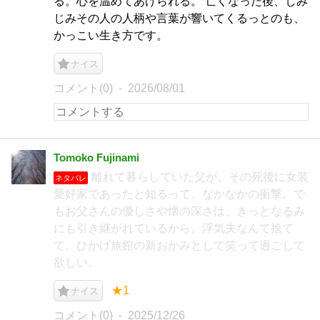
る。心を温めてあげられる。 亡くなった後、しみ
じみその人の人柄や言葉が響いてくるっとのも、
かっこい生き方です。
ナイス
コメント(0)
2026/08/01
Tomoko Fujinami
離れて暮らしていた父が、その死後に女装
ネタバレ
愛好家であったと知るって、なかなかの衝撃。で
もお父さんの優しさや懐の深さは、きっとなるみ
にも引き継がれているから、浮気夫なんて捨て
て、ひかげ旅館の新おかみとして笑って過ごして
欲しい。
★1
ナイス
コメント(0)
2025/12/26