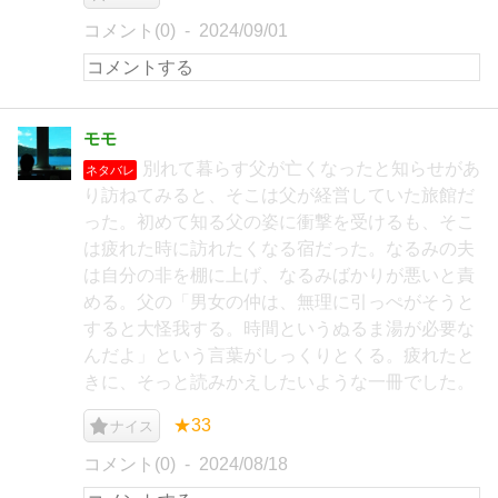
コメント(0)
2024/09/01
モモ
別れて暮らす父が亡くなったと知らせがあ
ネタバレ
り訪ねてみると、そこは父が経営していた旅館だ
った。初めて知る父の姿に衝撃を受けるも、そこ
は疲れた時に訪れたくなる宿だった。なるみの夫
は自分の非を棚に上げ、なるみばかりが悪いと責
める。父の「男女の仲は、無理に引っぺがそうと
すると大怪我する。時間というぬるま湯が必要な
んだよ」という言葉がしっくりとくる。疲れたと
きに、そっと読みかえしたいような一冊でした。
★33
ナイス
コメント(0)
2024/08/18