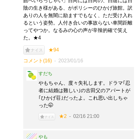
館へいらっしゃい」日向には日向の、日陰には日
陰の生き様がある、がポリシーのひかげ旅館。訳
ありの人を無闇に励ますでもなく、ただ受け入れ
るという姿勢。人付き合いの事故らない車間距離
ってやつか。なるみの心の声が辛辣的確で笑え
た。★4
★94
ナイス
コメント(16)
2023/01/16
すだち
やもちゃん、度々失礼します。ドラマ｢忍
者に結婚は難しい｣の古田父のアパートが
｢ひかげ荘｣だったよ。これ思い出しちゃ
った🤭
★2
02/16 21:00
ナイス
やも