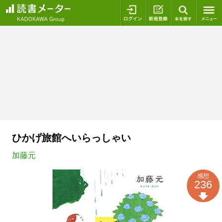
ログイン
新規登録
本を探
ひかげ旅館へいらっしゃい
加藤元
感想
236