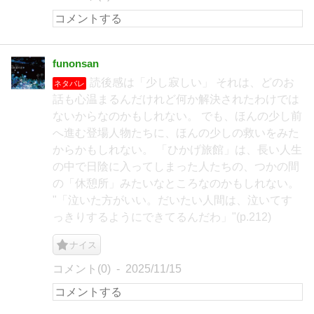
funonsan
読後感は「少し寂しい」 それは、どのお
ネタバレ
話も心温まるんだけれど何か解決されたわけでは
ないからなのかもしれない。 でも、ほんの少し前
へ進む登場人物たちに、ほんの少しの救いをみた
からかもしれない。 「ひかげ旅館」は、長い人生
の中で日陰に入ってしまった人たちの、つかの間
の「休憩所」みたいなところなのかもしれない。
"「泣いた方がいい。だいたい人間は、泣いてす
っきりするようにできてるんだわ」"(p.212)
ナイス
コメント(0)
2025/11/15