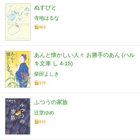
ぬすびと
寺地はるな
964
あんと懐かしい人々 お勝手のあん (ハル
キ文庫 し 4-15)
柴田よしき
379
ふつうの家族
辻堂ゆめ
935