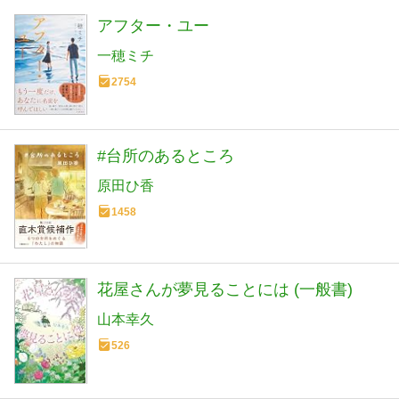
アフター・ユー
一穂ミチ
2754
#台所のあるところ
原田ひ香
1458
花屋さんが夢見ることには (一般書)
山本幸久
526