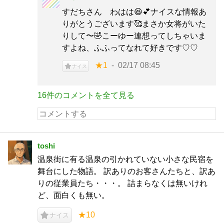
すだちさん わはは😆💕ナイスな情報あ
りがとうございます🥰まさか女将がいた
りして〜🤣こーゆー連想ってしちゃいま
すよね、ふふってなれて好きです♡♡
★1
02/17 08:45
ナイス
16件のコメントを全て見る
toshi
温泉街に有る温泉の引かれていない小さな民宿を
舞台にした物語。 訳ありのお客さんたちと、訳あ
りの従業員たち・・・。 詰まらなくは無いけれ
ど、面白くも無い。
★10
ナイス