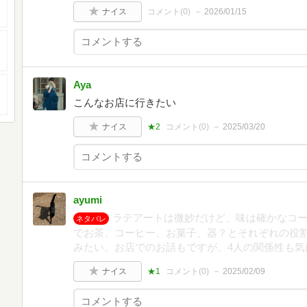
ナイス
コメント(
0
)
2026/01/15
Aya
こんなお店に行きたい
ナイス
★2
コメント(
0
)
2025/03/20
ayumi
ラテアートは微妙だけど、味は確かなコー
ネタバレ
でお茶、コーヒー、お菓子、器？とそれぞれの役
みたい。お店でのお話もですが、4人の関係性も気
ナイス
★1
コメント(
0
)
2025/02/09