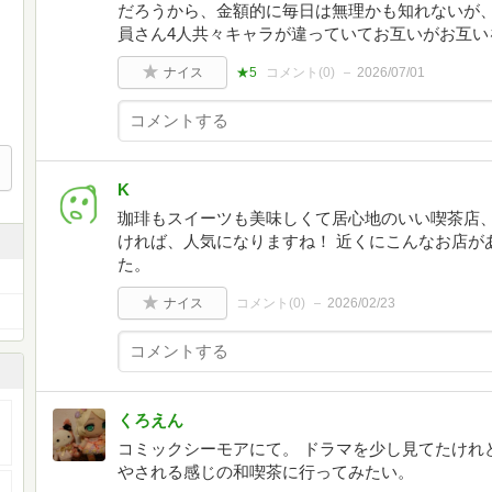
だろうから、金額的に毎日は無理かも知れないが、
員さん4人共々キャラが違っていてお互いがお互い
ナイス
★5
コメント(
0
)
2026/07/01
K
珈琲もスイーツも美味しくて居心地のいい喫茶店
ければ、人気になりますね！ 近くにこんなお店が
た。
ナイス
コメント(
0
)
2026/02/23
くろえん
コミックシーモアにて。 ドラマを少し見てたけれ
やされる感じの和喫茶に行ってみたい。