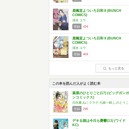
鹿楓堂よついろ日和 8 (BUNCH
COMICS)
清水 ユウ
登録
434
鹿楓堂よついろ日和 9 (BUNCH
COMICS)
清水 ユウ
登録
404
もっと見る
この本を読んだ人がよく読む本
薬屋のひとりごと(17) (ビッグガンガ
ンコミックス)
日向夏,ねこクラゲ,七緒一綺,しのとうこ
登録
295
デキる猫は今日も憂鬱(13) (ワイド
KC)