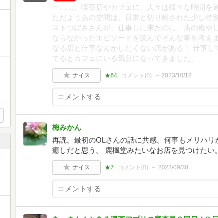
ー……。喫茶店やカフェに、人々は様々な時間を
ただようあの空間は、日常と切り離された少し特
ストつばささんが、仕事しに来たのに、店の癒や
ならなかったエピソードを読んでそんな事を考えま
なる店と仕事なんかしたくない店がある！ 仕事し
でるとカフェにいる気分になってきました。
ナイス
★64
コメント(
0
)
2023/10/18
梅みかん
再読。最初のOLさんの話に共感。何事もメリハリ
癒しだと思う。 鹿楓堂みたいなお店を見つけたい
ナイス
★7
コメント(
0
)
2023/09/30