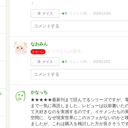
す。
ナイス
★9
コメント(
0
)
2024/11/18
なおみん
ドラマからの原作。
ネタバレ
ナイス
★3
コメント(
0
)
2024/11/02
コ
かなっち
ッ
★★★★★最新刊まで読んでるシリーズですが、電
まで一気に再読しました。レビューは以前書いた
て大好きなのを実感するのです。イケメンたちの
空間に、なぜ現実世界にこのカフェがないのかと
コ
ましたが、これは購入を検討した方が良さそうで