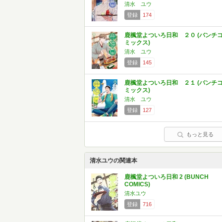
清水 ユウ
登録
174
鹿楓堂よついろ日和 ２０ (バンチ
ミックス)
清水 ユウ
登録
145
鹿楓堂よついろ日和 ２１ (バンチ
ミックス)
清水 ユウ
登録
127
もっと見る
清水ユウの関連本
鹿楓堂よついろ日和 2 (BUNCH
COMICS)
清水ユウ
登録
716