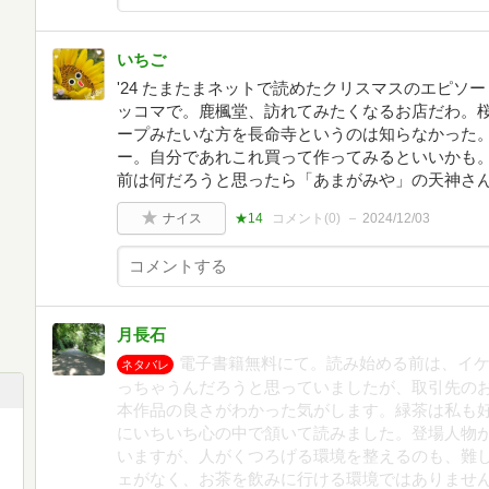
いちご
'24 たまたまネットで読めたクリスマスのエピソ
ッコマで。鹿楓堂、訪れてみたくなるお店だわ。桜
ープみたいな方を長命寺というのは知らなかった
ー。自分であれこれ買って作ってみるといいかも。
前は何だろうと思ったら「あまがみや」の天神さ
ナイス
★14
コメント(
0
)
2024/12/03
月長石
電子書籍無料にて。読み始める前は、イ
ネタバレ
っちゃうんだろうと思っていましたが、取引先の
本作品の良さがわかった気がします。緑茶は私も
にいちいち心の中で頷いて読みました。登場人物
いますが、人がくつろげる環境を整えるのも、難
ェがなく、お茶を飲みに行ける環境ではありませ