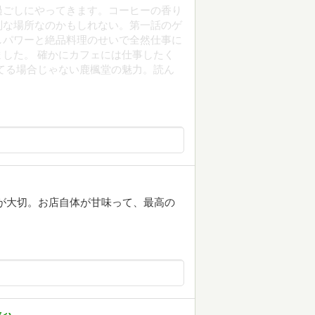
過ごしにやってきます。コーヒーの香り
別な場所なのかもしれない。第一話のゲ
しパワーと絶品料理のせいで全然仕事に
した。 確かにカフェには仕事したく
てる場合じゃない鹿楓堂の魅力。読ん
が大切。お店自体が甘味って、最高の
。