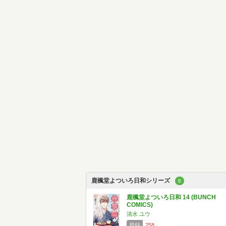
鹿楓堂よついろ日和シリーズ
8
鹿楓堂よついろ日和 14 (BUNCH
COMICS)
清水 ユウ
登録
258