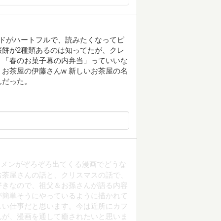
ードがハートフルで、読みたくなってピ
餅が2種類あるのは知ってたが、クレ
。「春のお菓子幕の内弁当」っていいな
お茶屋の伊藤さんw 新しいお茶屋の名
んだった。
ケメンがぞろぞろ出てくる漫画でどうな
お茶屋さんの話と、クリスマスの話で、
好きなので、祖父＆お孫さんが語る内容
が簡単そうにやっているように描かれて
しい仕事だと思います。今は近所にカフ
んが、漫画を通して癒されたいと思いま