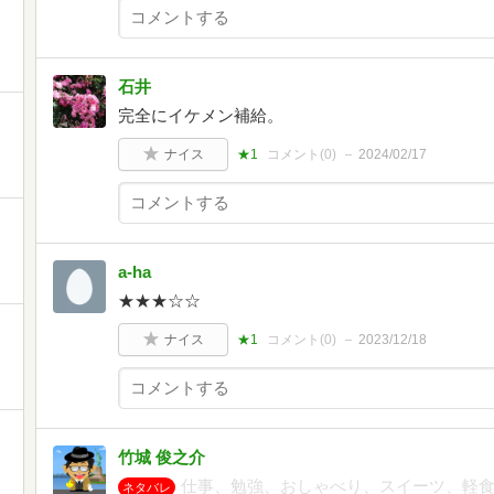
石井
完全にイケメン補給。
ナイス
★1
コメント(
0
)
2024/02/17
a-ha
★★★☆☆
ナイス
★1
コメント(
0
)
2023/12/18
竹城 俊之介
仕事、勉強、おしゃべり、スイーツ、軽
ネタバレ