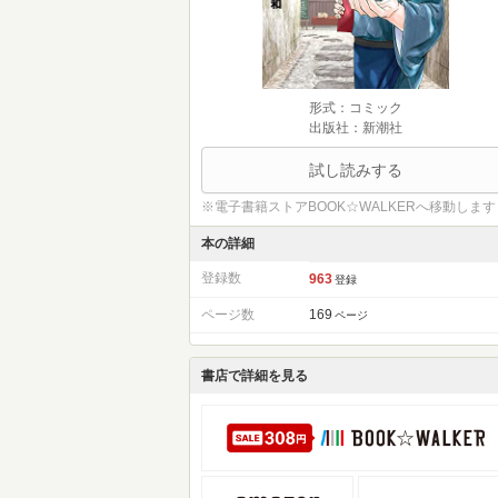
形式：コミック
出版社：新潮社
試し読みする
※電子書籍ストアBOOK☆WALKERへ移動します
本の詳細
登録数
963
登録
ページ数
169
ページ
書店で詳細を見る