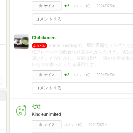
ナイス
★5
コメント(
0
)
2024/07/24
コ
Chibikonen
Prime Readingで。眉目秀麗なメン
ネタバレ
コ
桜フレーバーの飲食物発売されがちだけど、“実は桜
頷いた。だがしかし、桜餅は別だ。東の長命寺派か西
いものが食べたくなる漫画です。
ナイス
★3
コメント(
0
)
2024/04/04
七辻
Kindleunlimited
ナイス
コメント(
0
)
2024/03/14