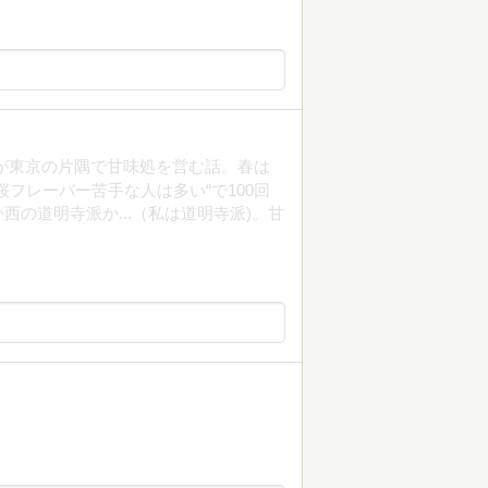
ズたちが東京の片隅で甘味処を営む話。春は
フレーバー苦手な人は多い“で100回
の道明寺派か...（私は道明寺派)。甘