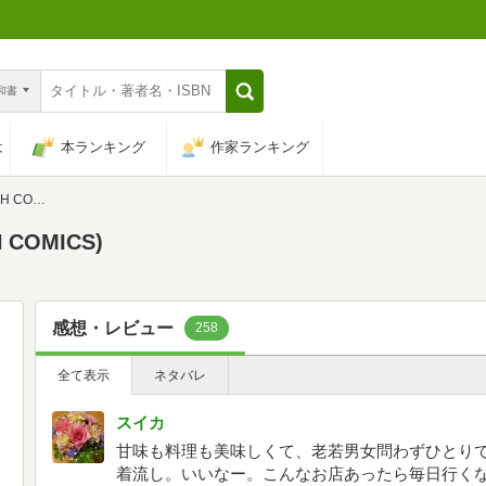
n和書
は
本ランキング
作家ランキング
MICS)
COMICS)
感想・レビュー
258
全て表示
ネタバレ
スイカ
甘味も料理も美味しくて、老若男女問わずひとり
着流し。いいなー。こんなお店あったら毎日行く