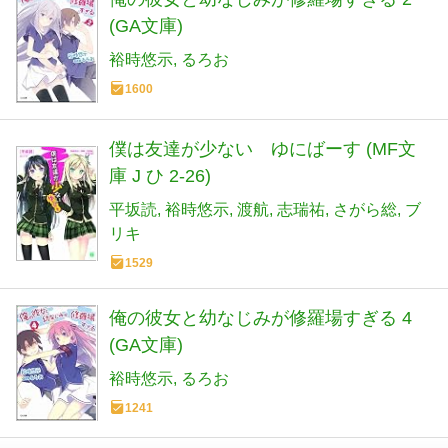
(GA文庫)
裕時悠示
るろお
1600
僕は友達が少ない ゆにばーす (MF文
庫 J ひ 2-26)
平坂読
裕時悠示
渡航
志瑞祐
さがら総
ブ
リキ
1529
俺の彼女と幼なじみが修羅場すぎる 4
(GA文庫)
裕時悠示
るろお
1241