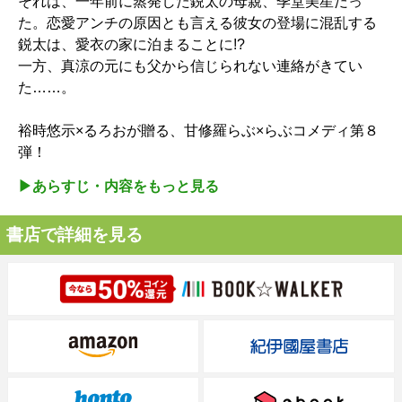
それは、一年前に蒸発した鋭太の母親、季堂美星だっ
た。恋愛アンチの原因とも言える彼女の登場に混乱する
鋭太は、愛衣の家に泊まることに!?
一方、真涼の元にも父から信じられない連絡がきてい
た……。
裕時悠示×るろおが贈る、甘修羅らぶ×らぶコメディ第８
弾！
▶︎あらすじ・内容をもっと見る
書店で詳細を見る