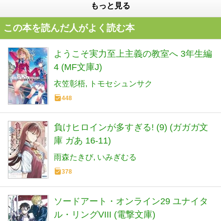
もっと見る
この本を読んだ人がよく読む本
ようこそ実力至上主義の教室へ 3年生編
4 (MF文庫J)
衣笠彰梧
トモセシュンサク
448
負けヒロインが多すぎる! (9) (ガガガ文
庫 ガあ 16-11)
雨森たきび
いみぎむる
378
ソードアート・オンライン29 ユナイタ
ル・リングVIII (電撃文庫)