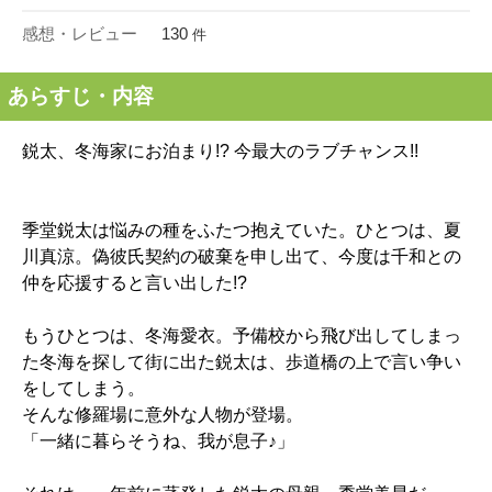
感想・レビュー
130
件
あらすじ・内容
鋭太、冬海家にお泊まり!? 今最大のラブチャンス!!
季堂鋭太は悩みの種をふたつ抱えていた。ひとつは、夏
川真涼。偽彼氏契約の破棄を申し出て、今度は千和との
仲を応援すると言い出した!?
もうひとつは、冬海愛衣。予備校から飛び出してしまっ
た冬海を探して街に出た鋭太は、歩道橋の上で言い争い
をしてしまう。
そんな修羅場に意外な人物が登場。
「一緒に暮らそうね、我が息子♪」