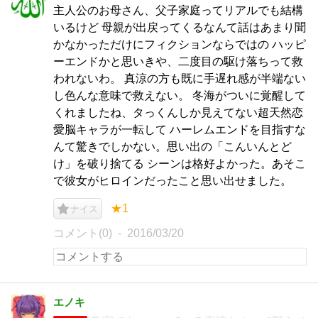
主人公のお母さん、父子家庭ってリアルでも結構
いるけど 母親が出戻ってくるなんて話はあまり聞
かなかっただけにフィクションならではの ハッピ
ーエンドかと思いきや、二度目の駆け落ちって救
われないわ。 真涼の方も既に手遅れ感が半端ない
し色んな意味で救えない。 冬海がついに覚醒して
くれましたね、タっくんしか見えてない超天然恋
愛脳キャラが一転して ハーレムエンドを目指すな
んて驚きでしかない。思い出の「こんいんとど
け」を破り捨てる シーンは格好よかった。あそこ
で彼女がヒロインだったこと思い出せました。
★1
ナイス
コメント(0)
2016/03/20
エノキ