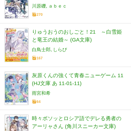
川原礫
ａｂｅｃ
270
りゅうおうのおしごと！21 ～白雪姫
と竜王の結婚～ (GA文庫)
白鳥士郎
しらび
167
灰原くんの強くて青春ニューゲーム 11
(HJ文庫 あ 11-01-11)
雨宮和希
64
時々ボソッとロシア語でデレる勇者の
アーリャさん (角川スニーカー文庫)