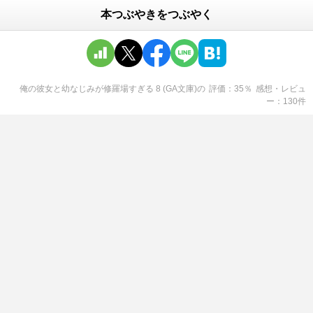
本つぶやきをつぶやく
俺の彼女と幼なじみが修羅場すぎる 8 (GA文庫)
の
評価
35
％
感想・レビュ
ー
130
件