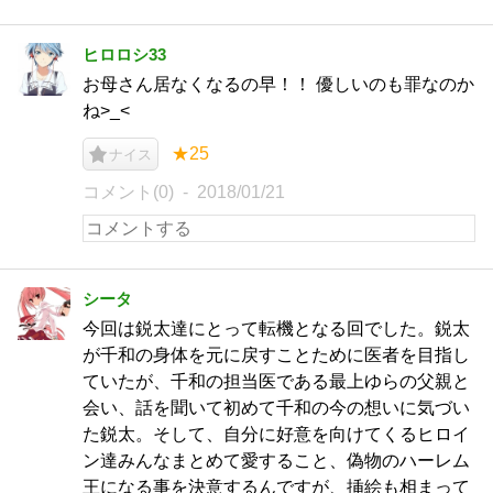
ヒロロシ33
お母さん居なくなるの早！！ 優しいのも罪なのか
ね>_<
★25
ナイス
コメント(0)
2018/01/21
シータ
今回は鋭太達にとって転機となる回でした。鋭太
が千和の身体を元に戻すことために医者を目指し
ていたが、千和の担当医である最上ゆらの父親と
会い、話を聞いて初めて千和の今の想いに気づい
た鋭太。そして、自分に好意を向けてくるヒロイ
ン達みんなまとめて愛すること、偽物のハーレム
王になる事を決意するんですが、挿絵も相まって