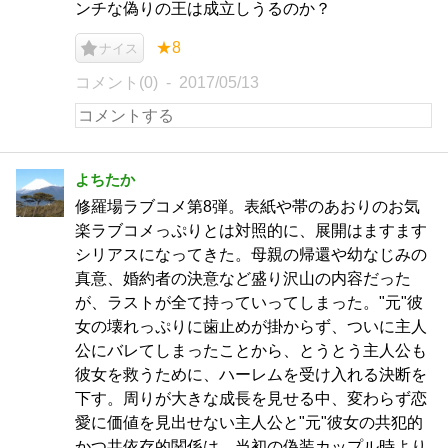
ンチな偽りの王は成立しうるのか？
★8
ナイス
コメント(0)
2017/05/13
よちたか
修羅場ラブコメ第8弾。表紙や帯のあおりのお気
楽ラブコメっぷりとは対照的に、展開はますます
シリアスになってきた。母親の帰還や幼なじみの
真意、婚約者の決意など盛り沢山の内容だった
が、ラストが全て持っていってしまった。"元"彼
女の壊れっぷりに歯止めが掛からず、ついに主人
公にバレてしまったことから、とうとう主人公も
彼女を救うために、ハーレムを受け入れる決断を
下す。周りが大きな成長を見せる中、変わらず恋
愛に価値を見出せない主人公と"元"彼女の共犯的
かつ共依存的関係は、当初の偽装カップル時より