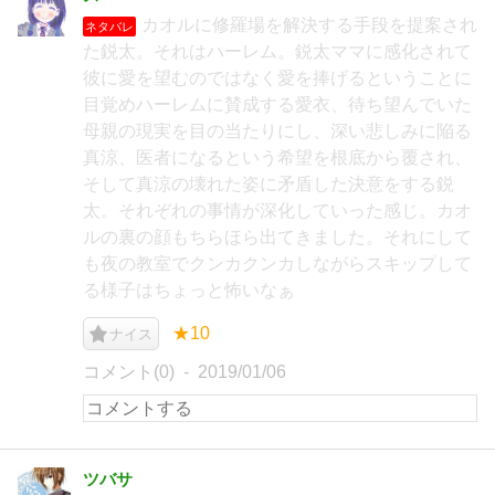
カオルに修羅場を解決する手段を提案され
ネタバレ
た鋭太。それはハーレム。鋭太ママに感化されて
彼に愛を望むのではなく愛を捧げるということに
目覚めハーレムに賛成する愛衣、待ち望んでいた
母親の現実を目の当たりにし、深い悲しみに陥る
真涼、医者になるという希望を根底から覆され、
そして真涼の壊れた姿に矛盾した決意をする鋭
太。それぞれの事情が深化していった感じ。カオ
ルの裏の顔もちらほら出てきました。それにして
も夜の教室でクンカクンカしながらスキップして
る様子はちょっと怖いなぁ
★10
ナイス
コメント(0)
2019/01/06
ツバサ