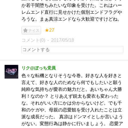
か若干闇堕ちみたいな印象を受けた。これはハー
レムエンド直行に見せかけた個別エンドフラグや
ろうな。まぁ真涼エンドなら大歓迎ですけどね。
★27
ナイス
コメント(0)
2017/05/18
リク@ぼっち党員
色々な転機となりそうな今巻。好きな人を好きと
言えて、好きな人のためなら何でもしたいと願う
純粋な気持ちが愛衣の魅力だと。あいちゃん大勝
利！なのか？ とりあえず鋭太も愛衣も変わった
な。それがいい方にかは分からないけど。でも千
和のケガや、母親の恋愛観を受け入れたことは立
派な成長だった。 真凉はドンマイとしか言いよう
がない。変態行為は静かに行いましょう。 恋愛ア