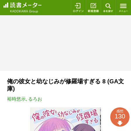
ログイン
新規登録
本を探
俺の彼女と幼なじみが修羅場すぎる 8 (GA文
庫)
裕時悠示
,
るろお
感想
130