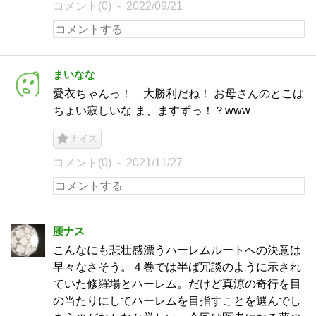
コメント(0)
2022/09/21
まいなな
愛衣ちゃんっ！ 大勝利だね！ お母さんのとこは
ちょい寂しいな ま、ますずっ！？www
ナイス
コメント(0)
2021/11/27
腰ナス
こんなにも悲壮感漂うハーレムルートへの決意は
早々なさそう。４巻では半ば冗談のように示され
ていた修羅場とハーレム。だけど真涼の奇行を目
の当たりにしてハーレムを目指すことを選んでし