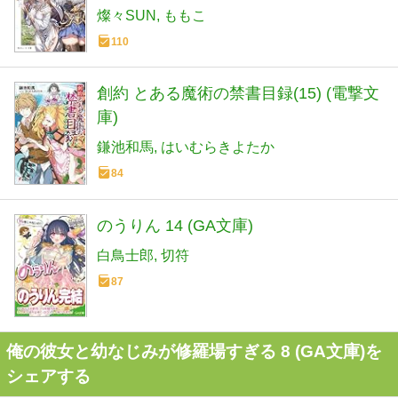
燦々SUN
ももこ
110
創約 とある魔術の禁書目録(15) (電撃文
庫)
鎌池和馬
はいむらきよたか
84
のうりん 14 (GA文庫)
白鳥士郎
切符
87
俺の彼女と幼なじみが修羅場すぎる 8 (GA文庫)を
シェアする