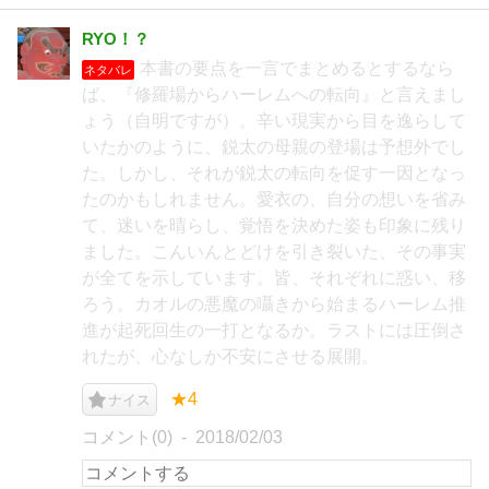
RYO！？
本書の要点を一言でまとめるとするなら
ネタバレ
ば、『修羅場からハーレムへの転向』と言えまし
ょう（自明ですが）。辛い現実から目を逸らして
いたかのように、鋭太の母親の登場は予想外でし
た。しかし、それが鋭太の転向を促す一因となっ
たのかもしれません。愛衣の、自分の想いを省み
て、迷いを晴らし、覚悟を決めた姿も印象に残り
ました。こんいんとどけを引き裂いた、その事実
が全てを示しています。皆、それぞれに惑い、移
ろう。カオルの悪魔の囁きから始まるハーレム推
進が起死回生の一打となるか。ラストには圧倒さ
れたが、心なしか不安にさせる展開。
★4
ナイス
コメント(0)
2018/02/03