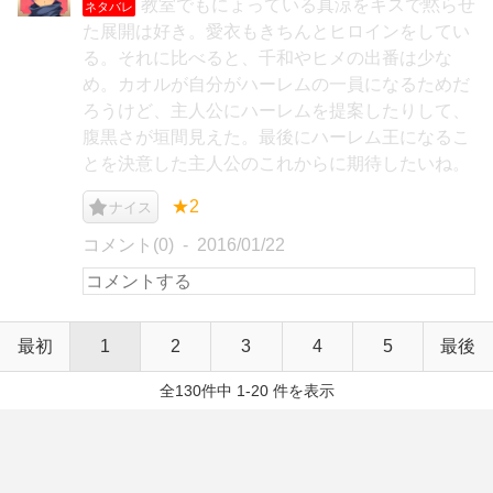
教室でもにょっている真涼をキスで黙らせ
ネタバレ
た展開は好き。愛衣もきちんとヒロインをしてい
る。それに比べると、千和やヒメの出番は少な
め。カオルが自分がハーレムの一員になるためだ
ろうけど、主人公にハーレムを提案したりして、
腹黒さが垣間見えた。最後にハーレム王になるこ
とを決意した主人公のこれからに期待したいね。
★2
ナイス
コメント(0)
2016/01/22
最初
1
2
3
4
5
最後
全130件中 1-20 件を表示