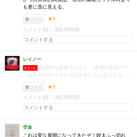
も更に歪に見える。
★8
ナイス
コメント(0)
2017/03/18
レイノー
物語的な意味ではなく、(著者の意図の下
ネタバレ
ではあるが)キャラたちは迷走しているよなぁ…。
★9
ナイス
コメント(0)
2017/02/22
空金
これは変な展開になってきたぞ！鋭太ふっ切れ