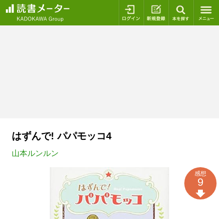
ログイン
新規登録
本を探
はずんで! パパモッコ4
山本ルンルン
感想
9