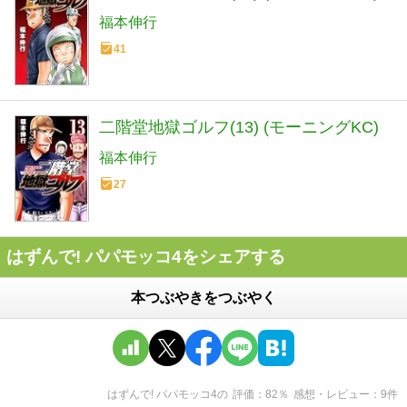
福本伸行
41
二階堂地獄ゴルフ(13) (モーニングKC)
福本伸行
27
はずんで! パパモッコ4をシェアする
本つぶやきをつぶやく
はずんで! パパモッコ4
の
評価
82
％
感想・レビュー
9
件