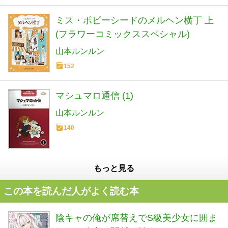
ミス・ポピーシードのメルヘン横丁 上
(フラワーコミックススペシャル)
山本ルンルン
152
マシュマロ通信 (1)
山本ルンルン
140
もっと見る
この本を読んだ人がよく読む本
陰キャの俺が席替えでS級美少女に囲ま