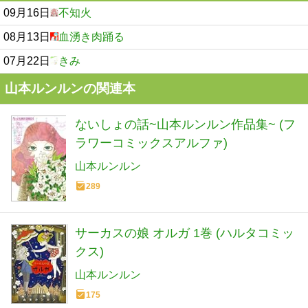
09月16日
不知火
08月13日
血湧き肉踊る
07月22日
きみ
山本ルンルンの関連本
ないしょの話~山本ルンルン作品集~ (フ
ラワーコミックスアルファ)
山本ルンルン
289
サーカスの娘 オルガ 1巻 (ハルタコミッ
クス)
山本ルンルン
175