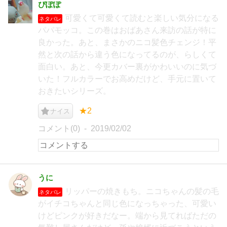
ぴぽぽ
可愛くて可愛くて読むと楽しい気分になる
ネタバレ
パパモッコ。この巻はおばあさん来訪の話が特に
良かった。あと、まさかのニコ髪色チェンジ！平
然と次の話から違う色になってるのが、らしくて
面白い。あと、今更カバー裏がかわいいのに気づ
いた！フルカラーでお高めだけど、手元に置いて
おきたいシリーズ。
★2
ナイス
コメント(0)
2019/02/02
うに
リッパーの焼きもち。ニコちゃんの髪の毛
ネタバレ
がイチコちゃんと同じ色になっちゃった、可愛い
けどピンクが好きだなー。端から見てればただの