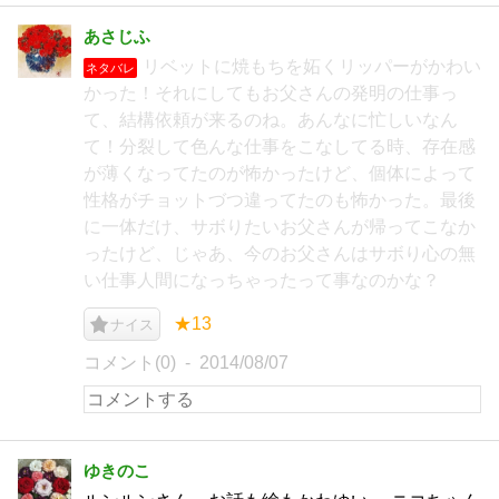
あさじふ
リベットに焼もちを妬くリッパーがかわい
ネタバレ
かった！それにしてもお父さんの発明の仕事っ
て、結構依頼が来るのね。あんなに忙しいなん
て！分裂して色んな仕事をこなしてる時、存在感
が薄くなってたのが怖かったけど、個体によって
性格がチョットづつ違ってたのも怖かった。最後
に一体だけ、サボりたいお父さんが帰ってこなか
ったけど、じゃあ、今のお父さんはサボり心の無
い仕事人間になっちゃったって事なのかな？
★13
ナイス
コメント(0)
2014/08/07
ゆきのこ