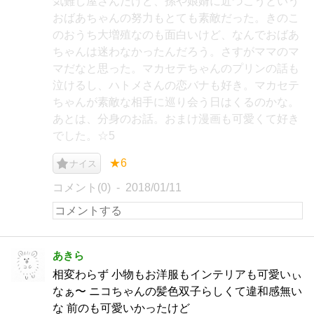
気難し屋さんだけど、孫や娘婿に近づこうという
おばあちゃんの努力もとても素敵だった。きのこ
のおうち大増殖なのも面白いけど、なんでおばあ
ちゃんは迷わなかったんだろう。さすがママのマ
マだなと思った。マカセテちゃんのプリンの話も
泣けるし、ハトメさんの恋バナも好き。マカセテ
ちゃんが素敵な相手に巡り会う日はくるのかな。
あとは、分身のお話。おまけ漫画も可愛くて好き
でした。☆5
★6
ナイス
コメント(0)
2018/01/11
あきら
相変わらず 小物もお洋服もインテリアも可愛いぃ
なぁ〜 ニコちゃんの髪色双子らしくて違和感無い
な 前のも可愛いかったけど