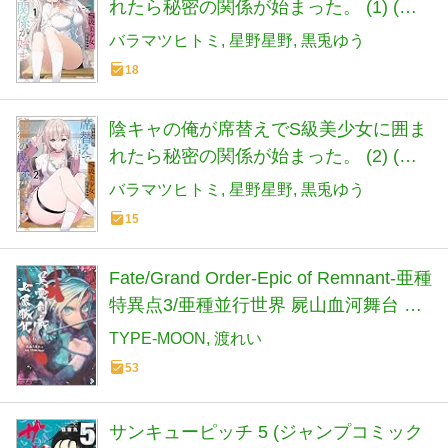
れたら秘密の関係が始まった。 (1) (角
川コミックス・エース)
バラマツヒトミ
星野星野
黒兎ゆう
18
陰キャの俺が席替えでS級美少女に囲ま
れたら秘密の関係が始まった。 (2) (角
川コミックス・エース)
バラマツヒトミ
星野星野
黒兎ゆう
15
Fate/Grand Order-Epic of Remnant-亜種
特異点3/亜種並行世界 屍山血河舞台 下
総国 英霊剣豪七番勝負(6) (少年マガジ
TYPE-MOON
渡れい
ンKC)
53
サンキューピッチ 5 (ジャンプコミック