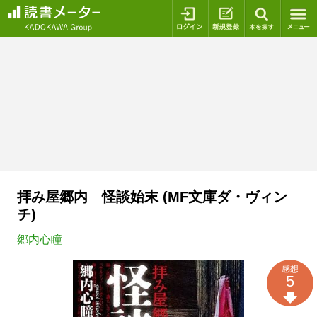
ログイン
新規登録
本を探
拝み屋郷内 怪談始末 (MF文庫ダ・ヴィン
チ)
郷内心瞳
感想
5