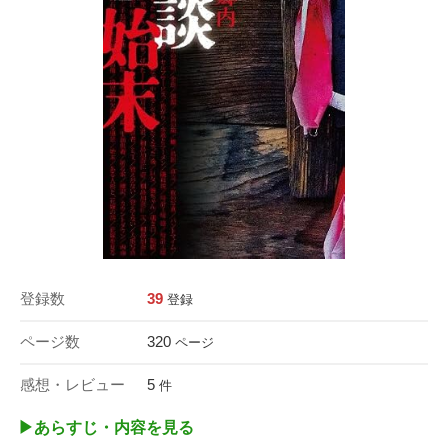
登録数
39
登録
ページ数
320
ページ
感想・レビュー
5
件
▶︎あらすじ・内容を見る