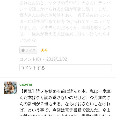
されたお話と、ヤクザの背中の弁天さんにテレパ
シーで話しかけられるお話が印象に残りました。
郷内さん自身の体験談もあり、貞子並みのモンス
ターに現在進行形で目をつけられててヒエッとな
りました。大丈夫なんだろうか。深淵を覗くもの
は……怪異が視える人は怪異に目をつけられやす
いのかな。
★4
ナイス
コメント(0)
2019/11/02
cao-rin
【再読】読メを始める前に読んだ本。私は一度読
んだ本は余り読み返さないのだけど、今月郷内さ
んの新刊が２冊も出る。ならばおさらいしなけれ
ば。という事で、今回は電子書籍で読んだ。今ま