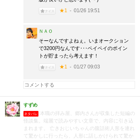
★1
01/26 19:51
ナイス
ＮＡＯ
そーなんですよねぇ。いまオークション
で3200円なんです･･･ペイペイのポイン
トが貯まったら考えます！
★1
01/27 09:03
ナイス
すずめ
本職の拝み屋、郷内さんが収集した短編の
ネタバレ
怪談集。端麗で読みやすい文章で、内容に引き込
まれます。 亡きおじいちゃんの腹話術人形を連れ
て驚かしに行ったら、人形に話しかけられて驚か