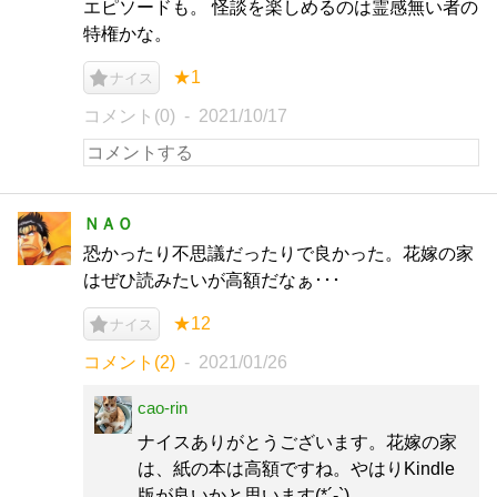
エピソードも。 怪談を楽しめるのは霊感無い者の
特権かな。
★1
ナイス
コメント(0)
2021/10/17
ＮＡＯ
恐かったり不思議だったりで良かった。花嫁の家
はぜひ読みたいが高額だなぁ･･･
★12
ナイス
コメント(2)
2021/01/26
cao-rin
ナイスありがとうございます。花嫁の家
は、紙の本は高額ですね。やはりKindle
版が良いかと思います(*´-`)