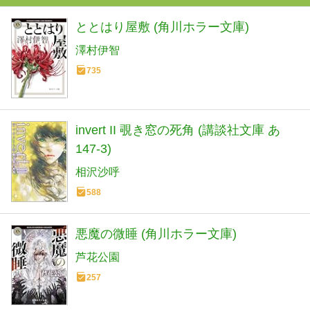
ととはり屋敷 (角川ホラー文庫)
澤村伊智
735
invert II 覗き窓の死角 (講談社文庫 あ
147-3)
相沢沙呼
588
悪魔の微睡 (角川ホラー文庫)
芦花公園
257