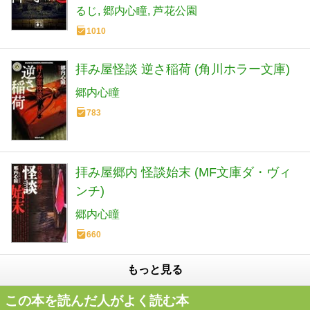
るじ
郷内心瞳
芦花公園
1010
拝み屋怪談 逆さ稲荷 (角川ホラー文庫)
郷内心瞳
783
拝み屋郷内 怪談始末 (MF文庫ダ・ヴィ
ンチ)
郷内心瞳
660
もっと見る
この本を読んだ人がよく読む本