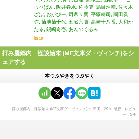
っぺぱん
阪井春水
佐藤健
烏目浩輔
佐々木
ざぼ
おがぴー
司翆々稟
平塚耕司
岡田眞
弥
菊池菊千代
五臓六腑
高崎十八番
大和か
たる
錫鳴奇壱
あんのくるみ
19
拝み屋郷内 怪談始末 (MF文庫ダ・ヴィンチ)をシ
ェアする
本つぶやきをつぶやく
拝み屋郷内 怪談始末 (MF文庫ダ・ヴィンチ)
の
評価
29
％
感想・レビュ
ー
5
件