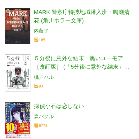
MARK 警察庁特捜地域潜入班・鳴瀬清
花 (角川ホラー文庫)
内藤了
185
５分後に意外な結末 黒いユーモア
［改訂版］ (「5分後に意外な結末」シ
リーズ)
桃戸ハル
93
探偵小石は恋しない
森バジル
6778