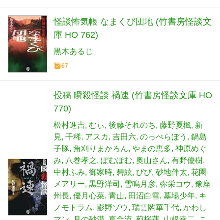
怪談怖気帳 なまくび団地 (竹書房怪談文
庫 HO 762)
黒木あるじ
67
投稿 瞬殺怪談 禍速 (竹書房怪談文庫 HO
770)
松村進吉
むぃ
後藤それのち
藤野夏楓
新
見
千稀
アスカ
吉田六
のっぺらぼう
鍋島
子豚
角刈りまかろん
やまの恵多
神原めぐ
み
八巻孝之
ぽむぽむ
奥山さん
有野優樹
中村ふみ
御家時
碧絃
びび
砂地伴太
花園
メアリー
黒野洋司
雪鳴月彦
弥栄コウ
豫座
州長
優月心菜
青山
田沼白雪
墓場少年
キ
ノモトラム
影野ゾウ
瑞雲閣華千代
かわし
マン
月の砂漠
真合流
薊桜蓮
山根幸二
こ