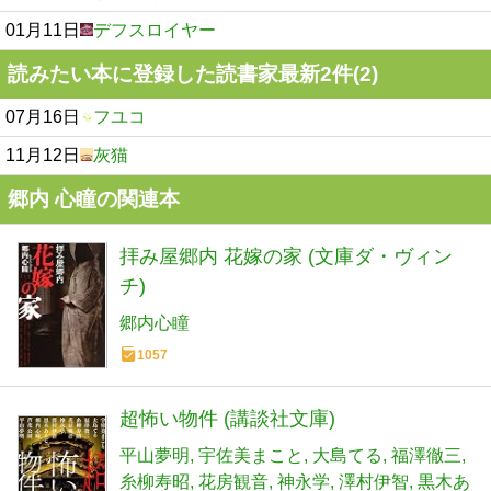
01月11日
デフスロイヤー
読みたい本に登録した読書家最新2件(2)
07月16日
フユコ
11月12日
灰猫
郷内 心瞳の関連本
拝み屋郷内 花嫁の家 (文庫ダ・ヴィン
チ)
郷内心瞳
1057
超怖い物件 (講談社文庫)
平山夢明
宇佐美まこと
大島てる
福澤徹三
糸柳寿昭
花房観音
神永学
澤村伊智
黒木あ