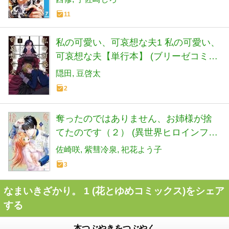
11
私の可愛い、可哀想な夫1 私の可愛い、
可哀想な夫【単行本】 (ブリーゼコミッ
クス)
隠田
豆啓太
2
奪ったのではありません、お姉様が捨
てたのです（２） (異世界ヒロインファ
ンタジー)
佐崎咲
紫彗冷泉
祀花よう子
3
なまいきざかり。 1 (花とゆめコミックス)をシェア
する
本つぶやきをつぶやく