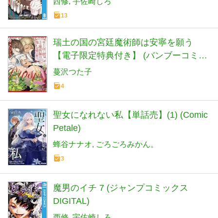
西修
宇佐崎しろ
13
瑞土の国の宮廷魔術師は安寧を願う
【電子限定特典付き】 (バンブーコミッ
クス Qpaコレクション)
蔓沢つた子
4
聖女になれない私【単話売】(1) (Comic
Petale)
蜂谷ナナオ
ごろごろみかん。
3
魔男のイチ 7 (ジャンプコミックス
DIGITAL)
西修
宇佐崎しろ