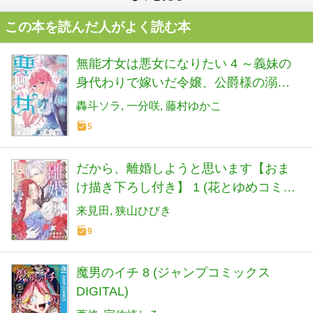
この本を読んだ人がよく読む本
無能才女は悪女になりたい 4 ～義妹の
身代わりで嫁いだ令嬢、公爵様の溺愛
に気づかない～ (ＦＬＯＳ ＣＯＭＩＣ)
轟斗ソラ
一分咲
藤村ゆかこ
5
だから、離婚しようと思います【おま
け描き下ろし付き】 1 (花とゆめコミッ
クススペシャル)
来見田
狭山ひびき
9
魔男のイチ 8 (ジャンプコミックス
DIGITAL)