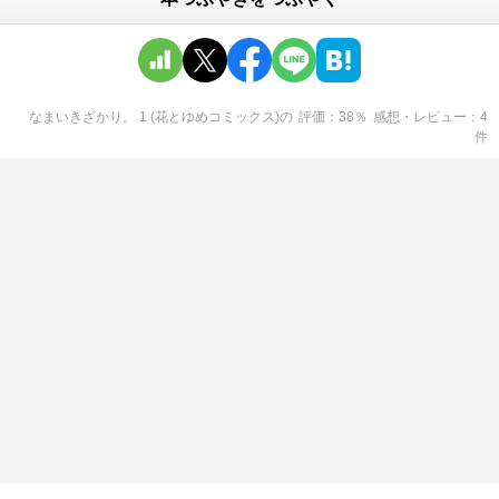
なまいきざかり。 1 (花とゆめコミックス)
の
評価
38
％
感想・レビュー
4
件