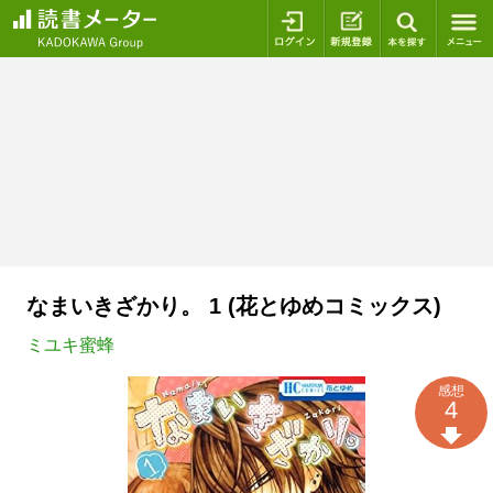
ログイン
新規登録
本を探
なまいきざかり。 1 (花とゆめコミックス)
ミユキ蜜蜂
感想
4