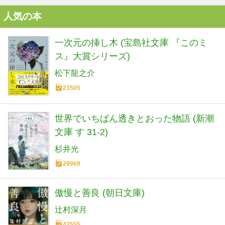
人気の本
一次元の挿し木 (宝島社文庫 『このミ
ス』大賞シリーズ)
松下龍之介
23505
世界でいちばん透きとおった物語 (新潮
文庫 す 31-2)
杉井光
29969
傲慢と善良 (朝日文庫)
辻村深月
42555