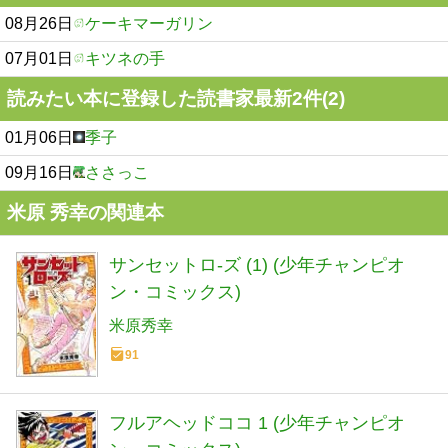
08月26日
ケーキマーガリン
07月01日
キツネの手
読みたい本に登録した読書家最新2件(2)
01月06日
季子
09月16日
ささっこ
米原 秀幸の関連本
サンセットロ-ズ (1) (少年チャンピオ
ン・コミックス)
米原秀幸
91
フルアヘッドココ 1 (少年チャンピオ