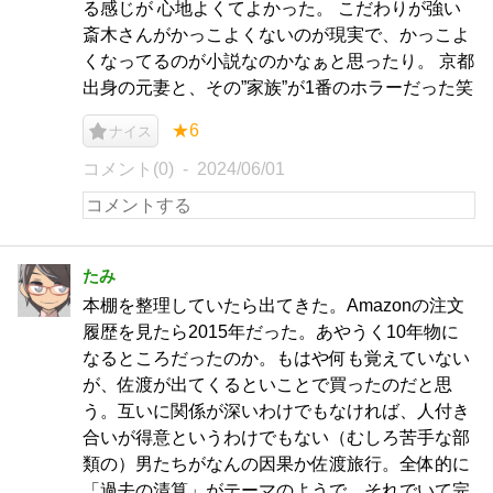
る感じが 心地よくてよかった。 こだわりが強い
斎木さんがかっこよくないのが現実で、かっこよ
くなってるのが小説なのかなぁと思ったり。 京都
出身の元妻と、その”家族”が1番のホラーだった笑
★6
ナイス
コメント(0)
2024/06/01
たみ
本棚を整理していたら出てきた。Amazonの注文
履歴を見たら2015年だった。あやうく10年物に
なるところだったのか。もはや何も覚えていない
が、佐渡が出てくるといことで買ったのだと思
う。互いに関係が深いわけでもなければ、人付き
合いが得意というわけでもない（むしろ苦手な部
類の）男たちがなんの因果か佐渡旅行。全体的に
「過去の清算」がテーマのようで、それでいて完