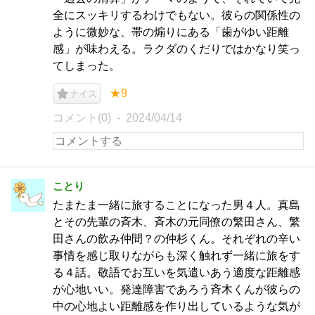
全にスッキリするわけでもない。彼らの関係性の
ように微妙な、帯の煽りにある「歯がゆい距離
感」が味わえる。ラクダのくだりではかなり笑っ
てしまった。
★9
ナイス
コメント(0)
2024/04/14
ことり
たまたま一緒に旅することになった男４人。真島
とその先輩の斉木、斉木の元同僚の繁田さん、繁
田さんの飲み仲間？の仲杉くん。それぞれの辛い
事情を感じ取りながらも深く触れず一緒に旅をす
る４話。敬語でお互いを気遣いあう適度な距離感
が心地いい。発達障害であろう斉木くんが彼らの
中の心地よい距離感を作り出しているような気が