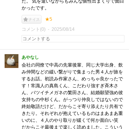
た。 気を遣いながらもみんな個性出まくりで面白
かったです。
★5
ナイス
コメント(0)
2025/08/14
あやなし
会社の同僚で中高の先輩後輩、同じ大学出身、飲
み仲間などの緩い繋がりで集まった男４人が旅を
するお話。初読み作家さん、めっちゃ良かったで
す！常識人の真島くん、こだわり強すぎ斉木さ
ん、バツイチメガネの繁田さん、結婚願望強め彼
女持ちの中杉くん。がっつり仲良しではないので
終始敬語だけど、だからこそ寄り添えたり共有で
きたり。それぞれが抱えているものはまあまあ重
いのに、４人のやり取りが緩くて何か面白い笑
だからこそ最後まで楽しく読めました。こういう