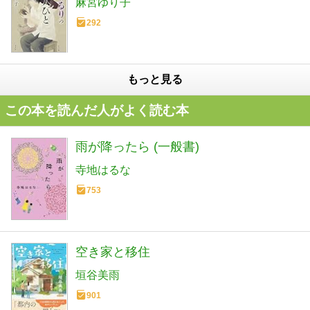
麻宮ゆり子
292
もっと見る
この本を読んだ人がよく読む本
雨が降ったら (一般書)
寺地はるな
753
空き家と移住
垣谷美雨
901