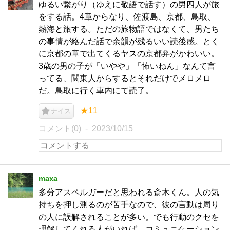
ゆるい繋がり（ゆえに敬語で話す）の男四人が旅
をする話。4章からなり、佐渡島、京都、鳥取、
熱海と旅する。ただの旅物語ではなくて、男たち
の事情が絡んだ話で余韻が残るいい読後感。とく
に京都の章で出てくるヤスの京都弁がかわいい。
3歳の男の子が「いやや」「怖いねん」なんて言
ってる、関東人からするとそれだけでメロメロ
だ。鳥取に行く車内にて読了。
★11
ナイス
コメント(0)
2023/10/15
maxa
多分アスペルガーだと思われる斎木くん。人の気
持ちを押し測るのが苦手なので、彼の言動は周り
の人に誤解されることが多い。でも行動のクセを
理解してくれる人がいれば、コミュニケーション