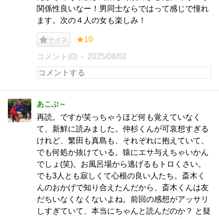
関係性良いなー！男同士ならではって感じで憧れ
ます。次の４人の女も楽しみ！
★10
ナイス
コメント(0)
2025/08/02
あこぶ～
再読。ですが笑っちゃうほど何も覚えていなく
て、新鮮に読みました。仲杉くんが可哀想すぎる
けれど、繁田も真島も、それぞれに抱えていて、
でも何処か抜けている。猿にエサ与えちゃいかん
でしょ(笑)。お風呂場から逃げるもトロくさい。
でも3人とも寂しくて心根の良い人たち。斎木く
んのおかげで知り合えたんだから、斎木くんは友
だちいなくなくないよね。前回の感想がアッサリ
しすぎていて、本当にちゃんと読んだのか？ と疑