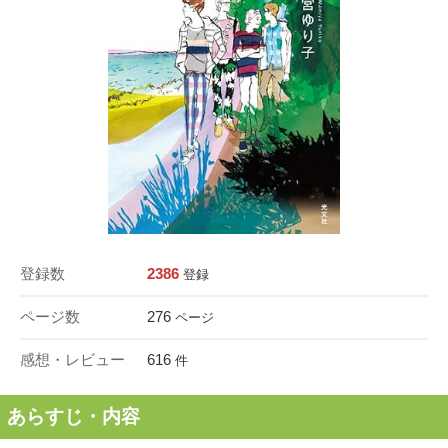
登録数
2386
登録
ページ数
276
ページ
感想・レビュー
616
件
あらすじ・内容