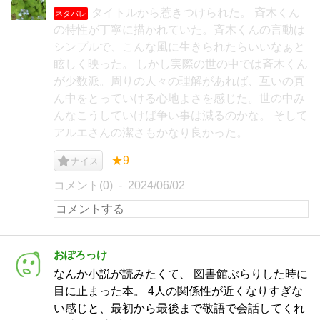
タイトルから惹きつけられた。 斉木くん
ネタバレ
の特性が丁寧に描かれていた。斉木くんの言動は
シンプルで、こんな風に生きられたらいいなぁと
眩しく映った。 しかし実際の世の中では斉木くん
が少数派。周りの人々の理解があれば、互いの真
ん中をとっていける心地よさを感じた。世の中み
んなこうしていけば争い事は減るのかな。 そして
アルエさんの潔さもかなり良かった。
★9
ナイス
コメント(0)
2024/06/02
おぽろっけ
なんか小説が読みたくて、 図書館ぶらりした時に
目に止まった本。 4人の関係性が近くなりすぎな
い感じと、最初から最後まで敬語で会話してくれ