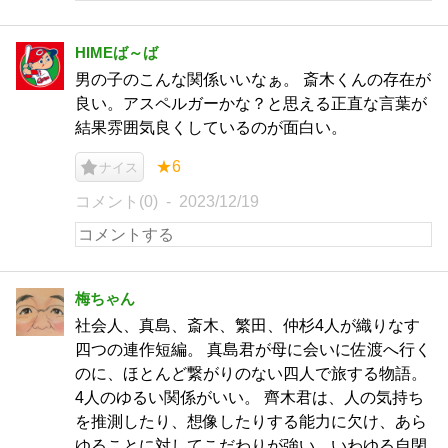
HIMEば～ば
男の子のこんな関係いいなぁ。 斎木くんの存在が
良い。アスペルガーかな？と思える正直な言葉が
結果雰囲気良くしているのが面白い。
★6
ナイス
コメント(0)
2023/12/19
梅ちゃん
社会人、真島、斎木、繁田、仲杉4人が織りなす
四つの連作短編。 真島君が母に会いに佐渡へ行く
のに、ほとんど繋がりのない四人で旅する物語。
4人のゆるい関係がいい。 齊木君は、人の気持ち
を推測したり、想像したりする能力に欠け、あら
ゆることに対してこだわりが強い。いわゆる自閉