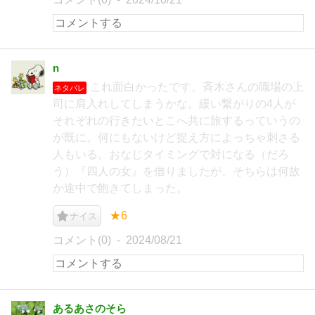
n
これ面白かったです。斉木さんの職場の上
ネタバレ
司に肩入れしてしまうかな。緩い繋がりの4人が
それぞれの行きたいとこへ共に旅するっていうの
が既に。何にもないけど捉え方によっちゃ刺さる
人もいる。おなじタイミングで対になる（だろ
う）『四人の女』を借りましたが、そちらは何故
か途中で飽きてしまった。
★6
ナイス
コメント(0)
2024/08/21
あるあさのそら