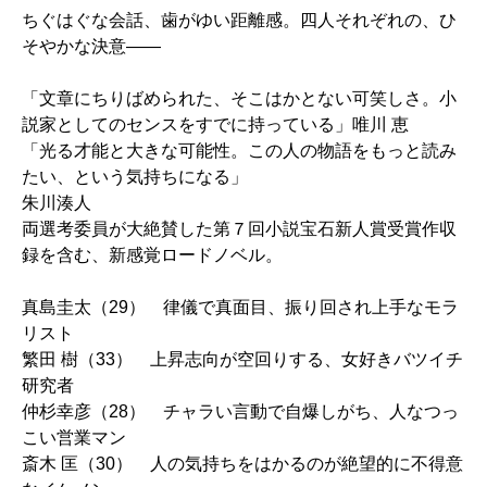
ちぐはぐな会話、歯がゆい距離感。四人それぞれの、ひ
そやかな決意――
「文章にちりばめられた、そこはかとない可笑しさ。小
説家としてのセンスをすでに持っている」唯川 恵
「光る才能と大きな可能性。この人の物語をもっと読み
たい、という気持ちになる」
朱川湊人
両選考委員が大絶賛した第７回小説宝石新人賞受賞作収
録を含む、新感覚ロードノベル。
真島圭太（29） 律儀で真面目、振り回され上手なモラ
リスト
繁田 樹（33） 上昇志向が空回りする、女好きバツイチ
研究者
仲杉幸彦（28） チャラい言動で自爆しがち、人なつっ
こい営業マン
斎木 匡（30） 人の気持ちをはかるのが絶望的に不得意