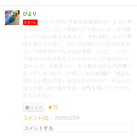
ひより
ひとりで行く予定の佐渡旅行が、なぜか男
ネタバレ
４人で行くことに…佐渡だけで終わらず、その後
もいくつかの旅をする４人。 それぞれしんどい事
情を抱えているし、ひとりは強いこだわりがある
という特性持ちでなかなか大変。だけど、いろい
ろありつつもそれなりにやれちゃってるのがいい
な☺️ ただ…正直言うと、ちと飽きながらの読書に
なってしまった💦この前にこれの続編の『世話を
焼かない四人の女』を読んだのだけど、そちらの
ほうが楽しめた気がする。女性を描いていたから
かもしれない。
★70
ナイス
コメント(2)
2025/12/24