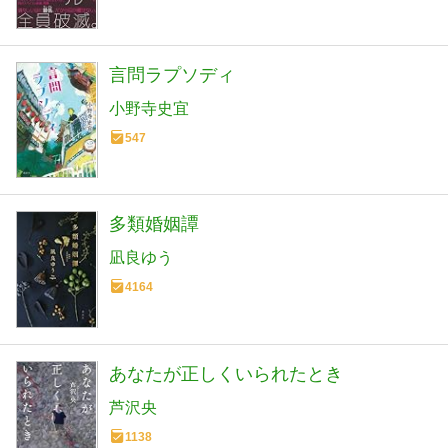
言問ラプソディ
小野寺史宜
547
多類婚姻譚
凪良ゆう
4164
あなたが正しくいられたとき
芦沢央
1138