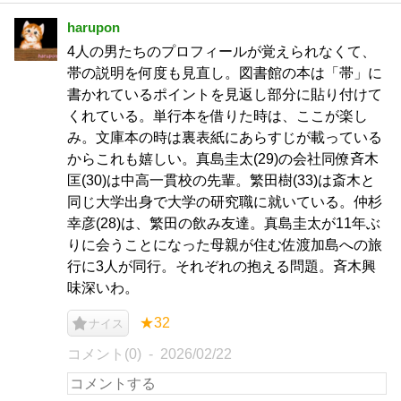
harupon
4人の男たちのプロフィールが覚えられなくて、
帯の説明を何度も見直し。図書館の本は「帯」に
書かれているポイントを見返し部分に貼り付けて
くれている。単行本を借りた時は、ここが楽し
み。文庫本の時は裏表紙にあらすじが載っている
からこれも嬉しい。真島圭太(29)の会社同僚斉木
匡(30)は中高一貫校の先輩。繁田樹(33)は斎木と
同じ大学出身で大学の研究職に就いている。仲杉
幸彦(28)は、繁田の飲み友達。真島圭太が11年ぶ
りに会うことになった母親が住む佐渡加島への旅
行に3人が同行。それぞれの抱える問題。斉木興
味深いわ。
★32
ナイス
コメント(0)
2026/02/22