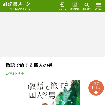
ログイン
新規登録
本を探
敬語で旅する四人の男
麻宮ゆり子
感想
616