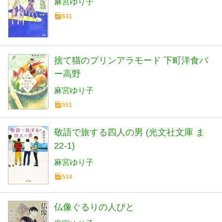
麻宮ゆり子
631
捨て猫のプリンアラモード 下町洋食バ
ー高野
麻宮ゆり子
551
敬語で旅する四人の男 (光文社文庫 ま
22-1)
麻宮ゆり子
514
仏像ぐるりの人びと