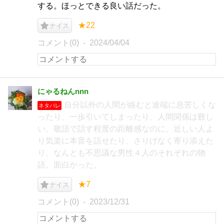
する。ほっとできる良い話だった。
★22
ナイス
コメント(0)
2024/04/04
にゃるねんnnn
自分以外の人間が絡むと途端に息苦しくな
ネタバレ
ったり、一歩引いてしまったり、人間関係は難し
い。敬語で話す程度の距離感なのに、近しい人よ
り気楽に本音を話せたり、さりげなく寄り添えた
り、なんとも不思議な男性４人のそれぞれの物
語。面白かった。
★7
ナイス
コメント(0)
2023/12/31