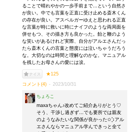
ることで晴れやかの一歩手前まで…という自然さ
が良い。中でも言葉を正直に受け止める斎木くん
の存在が良い。アスペルガーゆえと思われる正直
な言葉が時に救いに時にナイフのような両局面を
併せもつ、その描き方も良かった。飴と鞭のよう
な笑いがあるけれど実際、自分がアルエさんだっ
たら斎木くんの言葉と態度には泣いちゃうだろう
な。大切なのは時間と理解なのかな。マニュアル
を残したお母さんの愛には涙。
★125
ナイス
コメント(4)
2023/10/31
ちょろこ
maxaちゃん♪改めてご紹介ありがとう♡
そう、干渉し過ぎず…でも要所では親友
のようなみたいな関係が良かった✩⡱アル
エさんならマニュアル学んできっと全て