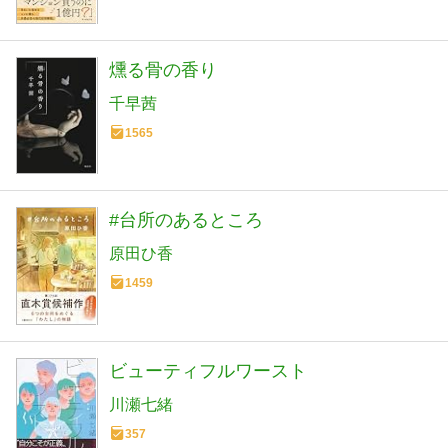
燻る骨の香り
千早茜
1565
#台所のあるところ
原田ひ香
1459
ビューティフルワースト
川瀬七緒
357