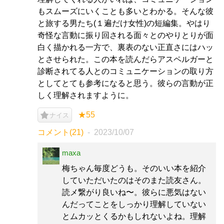
もスムーズにいくことも多いとわかる。そんな彼
と旅する男たち(１遍だけ女性)の短編集。やはり
奇怪な言動に振り回される面々とのやりとりが面
白く描かれる一方で、裏表のない正直さにはハッ
とさせられた。この本を読んだらアスペルガーと
診断されてる人とのコミュニケーションの取り方
としてとても参考になると思う。彼らの言動が正
しく理解されますように。
★55
ナイス
コメント(21)
2023/10/07
maxa
梅ちゃん毎度どうも。そのいい本を紹介
していただいたのはそのまた読友さん。
読メ繋がり良いね〜。彼らに悪気はない
んだってことをしっかり理解していない
とムカッとくるかもしれないよね。理解