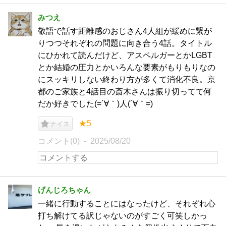
みつえ
敬語で話す距離感のおじさん4人組が緩めに繋が
りつつそれぞれの問題に向き合う4話。タイトル
にひかれて読んだけど、アスペルガーとかLGBT
とか結婚の圧力とかいろんな要素がもりもりなの
にスッキリしない終わり方が多くて消化不良。京
都のご家族と4話目の斎木さんは振り切ってて何
だか好きでした(=´∀｀)人(´∀｀=)
★5
ナイス
コメント(0)
2025/08/20
げんじろちゃん
一緒に行動することにはなったけど、それぞれ心
打ち解けてる訳じゃないのがすごく可笑しかっ