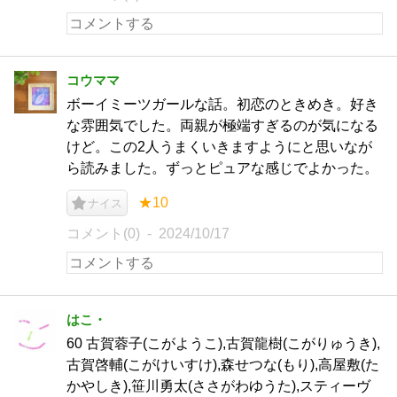
コウママ
ボーイミーツガールな話。初恋のときめき。好き
な雰囲気でした。両親が極端すぎるのが気になる
けど。この2人うまくいきますようにと思いなが
ら読みました。ずっとピュアな感じでよかった。
★10
ナイス
コメント(0)
2024/10/17
はこ・
60 古賀蓉子(こがようこ),古賀龍樹(こがりゅうき),
古賀啓輔(こがけいすけ),森せつな(もり),高屋敷(た
かやしき),笹川勇太(ささがわゆうた),スティーヴ