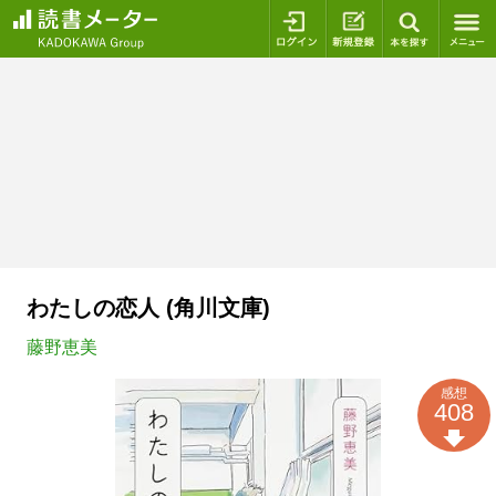
ログイン
新規登録
本を探
わたしの恋人 (角川文庫)
藤野恵美
感想
408