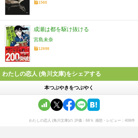
1560
成瀬は都を駆け抜ける
宮島未奈
12698
わたしの恋人 (角川文庫)をシェアする
本つぶやきをつぶやく
わたしの恋人 (角川文庫)
の
評価
68
％
感想・レビュー
408
件