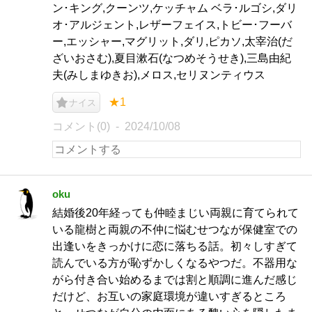
ン･キング,クーンツ,ケッチャム ベラ･ルゴシ,ダリ
オ･アルジェント,レザーフェイス,トビー･フーバ
ー,エッシャー,マグリット,ダリ,ピカソ,太宰治(だ
ざいおさむ),夏目漱石(なつめそうせき),三島由紀
夫(みしまゆきお),メロス,セリヌンティウス
★1
ナイス
コメント(0)
2024/10/08
oku
結婚後20年経っても仲睦まじい両親に育てられて
いる龍樹と両親の不仲に悩むせつなが保健室での
出逢いをきっかけに恋に落ちる話。初々しすぎて
読んでいる方が恥ずかしくなるやつだ。不器用な
がら付き合い始めるまでは割と順調に進んだ感じ
だけど、お互いの家庭環境が違いすぎるところ