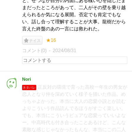
と、せつなが自分の内面にある醜い心を隠したま
まだったところがあって、二人がその壁を乗り越
えられるか気になる展開。否定でも肯定でもな
い、話し合って理解することが大事。龍樹だから
言えた終盤のあの一言には救われた。
★16
ナイス
コメント(0)
2024/08/31
Nori
正反対の環境で育った高校一年生の男女が
ネタバレ
恋人となり仲を深めていく様子を描いた作品。め
っちゃよかった。本当に大人の恋愛小説とか読む
よりこういう作品読んでるほうがすごく楽しい。
でも、本当にこういうピュアな恋愛っていいよな
ー。中高時代も付き合ったことあるけど、こんな
素敵な感じじゃなかったもんな。本当にこの二人