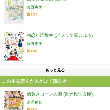
藤野恵美
1225
初恋料理教室 (ポプラ文庫 ふ 5-1)
藤野恵美
1082
もっと見る
この本を読んだ人がよく読む本
倫敦スコーンの謎 (創元推理文庫)
米澤穂信
2537