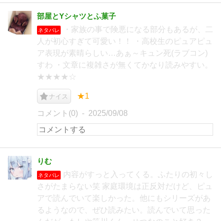
部屋とYシャツとふ菓子
・家族の事で険悪になる部分もあるが、二
ネタバレ
人が初心すぎて可愛い！！ ・高校生のピュアピュ
ア表現が素晴らしい…あぁ～キュン死(ラブコン)
すわ ・文章に複雑さが無くてかなり読みやすい。
★★★★☆
★1
ナイス
コメント(0)
2025/09/08
りむ
内容がすっと入ってくる。ふたりの初々し
ネタバレ
さがたまらない笑 家庭環境は正反対だけど、ピュ
アで読んでいて楽しかった。他にもシリーズがあ
るようなので、ぜひ読みたい。読んでいて思った