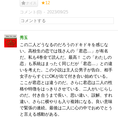
★12
ナイス
コメント(0)
2023/09/25
秀玉
この二人どうなるのだろうのドキドキを感じな
い。高校生の恋では筏さんの「君恋…」が有名
だ。私も4巻全て読んだ。最高！ この「わたしの
恋」も系統はまったく同じだが「君恋…」との違
いを考えた。この小説は主人公男子が告白、相手
女子からすぐにOKが出て付き合い始めている。
ここが君恋とは違うのだ。さらに君恋は二人の性
格や特徴をはっきりさせている、二人がいじらし
のだ。付き合うまで長い、思い違い、誤解、すれ
違い、さらに横やりも入り複雑になる。良い意味
で緊張の連続。最後は二人に心の中でおめでとう
と言える感動がある。