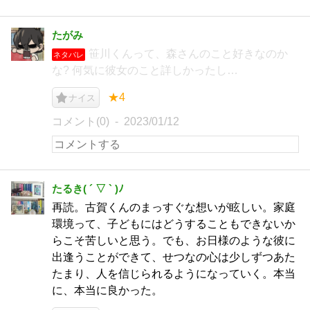
たがみ
笹川くんって、森さんのこと好きなのか
ネタバレ
な? 何気に彼女のこと詳しかったし…
★4
ナイス
コメント(0)
2023/01/12
たるき( ´ ▽ ` )ﾉ
再読。古賀くんのまっすぐな想いが眩しい。家庭
環境って、子どもにはどうすることもできないか
らこそ苦しいと思う。でも、お日様のような彼に
出逢うことができて、せつなの心は少しずつあた
たまり、人を信じられるようになっていく。本当
に、本当に良かった。