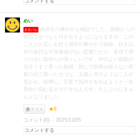
めい
高校生の爽やかな物語でした。龍樹からの
ネタバレ
告白でせつなと付き合うようになりますが、この
二人がお互いを想う描写が爽やかで純粋。好き以
外の余計な付加価値がない恋愛だから、直球で濁
りのない気持ちが清々しいです。仲のよい両親の
元すくすく育った龍樹。対して喧嘩が絶えない両
親の元で育ったせつな。太陽と月のような二人が
惹かれ、喧嘩し、言葉で気持ちを伝えようと一生
懸命に悩む姿がステキなんです。久しぶりにきゅ
んとなりました。
★8
ナイス
コメント(0)
2025/12/05