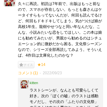
久々に再読。初読は7年前で、出版はもっと前な
ので、スマホが存在しない。もっとも森さんはケ
ータイすらもってないんだが。何回も読んでるけ
ど、何回もドキドキしてしまう。気がつけば娘が
高校1年生。龍樹やせつなと同い年なんだな。こ
んな、小説みたいな恋をしてほしい。この本は娘
にも勧めてみたいが、男親から勧めるのはシチュ
エーション的に微妙だから困る。文化祭シーズン
なので、シリーズ全部再読してみよう。そういえ
ば、4作目は文庫化したのかな？
★14
ナイス
コメント(1)
2022/09/23
kitten
ラストシーンが、なんとも可愛らしくて
好き。次の「ぼくの嘘」のラストは感動
モノだし、その次の「ふたりの文化祭」