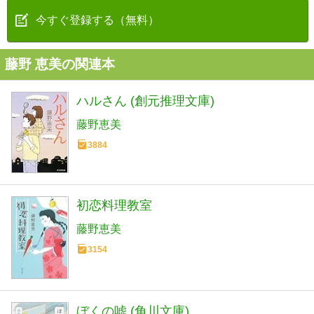
今すぐ登録する（無料）
藤野 恵美の関連本
ハルさん (創元推理文庫)
藤野恵美
3884
初恋料理教室
藤野恵美
3154
ぼくの嘘 (角川文庫)