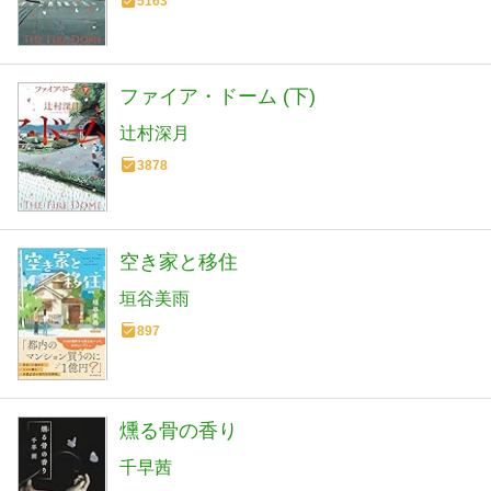
5163
ファイア・ドーム (下)
辻村深月
3878
空き家と移住
垣谷美雨
897
燻る骨の香り
千早茜