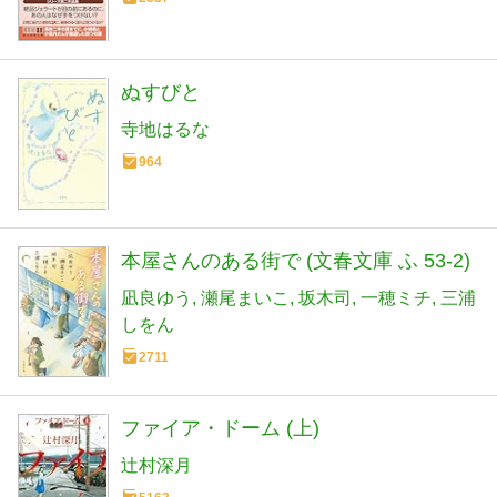
ぬすびと
寺地はるな
964
本屋さんのある街で (文春文庫 ふ 53-2)
凪良ゆう
瀬尾まいこ
坂木司
一穂ミチ
三浦
しをん
2711
ファイア・ドーム (上)
辻村深月