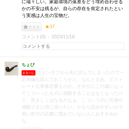
に瑞々しい。家庭環境の落差をどう埋め合わせる
かの不安は残るが、自らの存在を肯定されたとい
う実感は人生の宝物だ。
★37
ナイス
コメント(0)
2023/11/18
ちょび
スピンオフから先に読んでしまったので一
ネタバレ
応本編も読んでおこうかと。なんとまあ、どスト
レートな青春恋愛ものか。さすがにこの歳になっ
てこういったものに感動することはなくなったけ
ど、羨ましくはなるかなぁ。こういうのに共感や
感動できた頃に戻りたい。かなり読みやすいので
若い世代の読書に慣れていない人におすすめか
な。