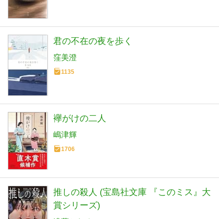
君の不在の夜を歩く
窪美澄
1135
襷がけの二人
嶋津輝
1706
推しの殺人 (宝島社文庫 『このミス』大
賞シリーズ)