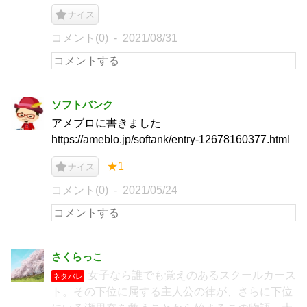
ナイス
コメント(0)
2021/08/31
ソフトバンク
アメブロに書きました
https://ameblo.jp/softank/entry-12678160377.html
★1
ナイス
コメント(0)
2021/05/24
さくらっこ
女子なら誰でも覚えのあるスクールカース
ネタバレ
ト。その下位に属する主人公の律が、さらに下位