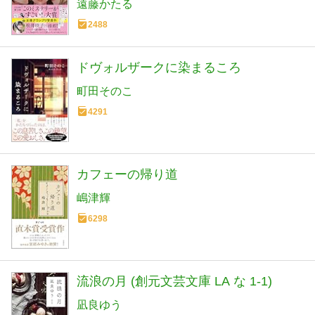
遠藤かたる
2488
ドヴォルザークに染まるころ
町田そのこ
4291
カフェーの帰り道
嶋津輝
6298
流浪の月 (創元文芸文庫 LA な 1-1)
凪良ゆう