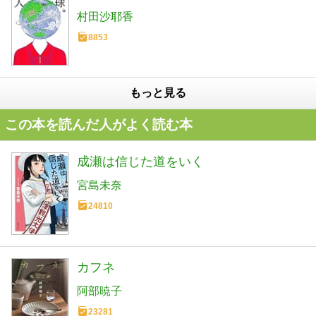
村田沙耶香
8853
もっと見る
この本を読んだ人がよく読む本
成瀬は信じた道をいく
宮島未奈
24810
カフネ
阿部暁子
23281