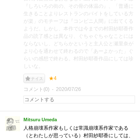
『しろいろの街の、その骨の体温の』、「普通に
生きることよりレストランのバイトをしている方
が楽」のモチーフは『コンビニ人間』に出てくる
ようだ。しかし、本作では今までの村田紗耶香作
品の読了感とは異なり、ぐちゃぐちゃなことには
ならないし、どちらかというと主人公と瀬里奈が
より心を通わせて終わるので「あーよかった」ぐ
らいの感想で終わる。村田紗耶香作品にしては珍
しいな。
★4
ナイス
コメント(0)
2020/07/26
Mitsuru Umeda
人格崩壊系作家もしくは常識崩壊系作家である
（とわたしが思っている）村田紗耶香にしては、