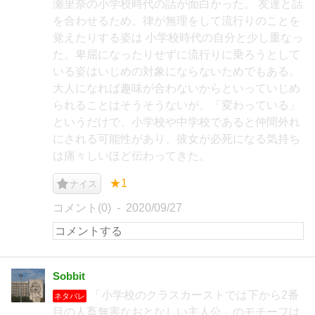
瀬里奈の小学校時代の話が面白かった。 友達と話
を合わせるため、律が無理をして流行りのことを
覚えたりする姿は 小学校時代の自分と少し重なっ
た。卑屈になったりせずに流行りに乗ろうとして
いる姿はいじめの対象にならないためでもある。
大人になれば趣味が合わないからといっていじめ
られることはそうそうないが、「変わっている」
というだけで、小学校や中学校であると仲間外れ
にされる可能性があり、彼女が必死になる気持ち
は痛々しいほど伝わってきた。
★1
ナイス
コメント(0)
2020/09/27
Sobbit
「小学校のクラスカーストでは下から2番
ネタバレ
目の人畜無害なおとなしい主人公」のモチーフは