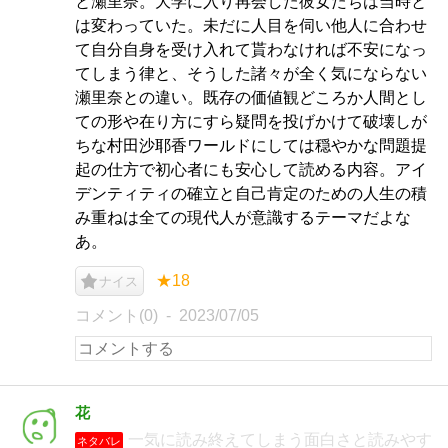
と瀬里奈。大学に入り再会した彼女たちは当時と
は変わっていた。未だに人目を伺い他人に合わせ
て自分自身を受け入れて貰わなければ不安になっ
てしまう律と、そうした諸々が全く気にならない
瀬里奈との違い。既存の価値観どころか人間とし
ての形や在り方にすら疑問を投げかけて破壊しが
ちな村田沙耶香ワールドにしては穏やかな問題提
起の仕方で初心者にも安心して読める内容。アイ
デンティティの確立と自己肯定のための人生の積
み重ねは全ての現代人が意識するテーマだよな
あ。
★18
ナイス
コメント(0)
2023/07/05
花
一気に読み終えてしまう面白さと読みやす
ネタバレ