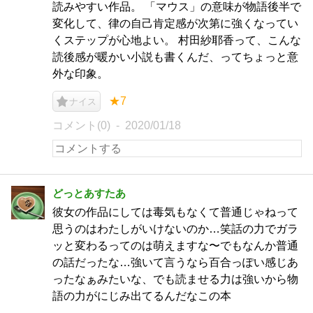
読みやすい作品。 「マウス」の意味が物語後半で
変化して、律の自己肯定感が次第に強くなってい
くステップが心地よい。 村田紗耶香って、こんな
読後感が暖かい小説も書くんだ、ってちょっと意
外な印象。
★7
ナイス
コメント(0)
2020/01/18
どっとあすたあ
彼女の作品にしては毒気もなくて普通じゃねって
思うのはわたしがいけないのか…笑話の力でガラ
ッと変わるってのは萌えますな〜でもなんか普通
の話だったな…強いて言うなら百合っぽい感じあ
ったなぁみたいな、でも読ませる力は強いから物
語の力がにじみ出てるんだなこの本