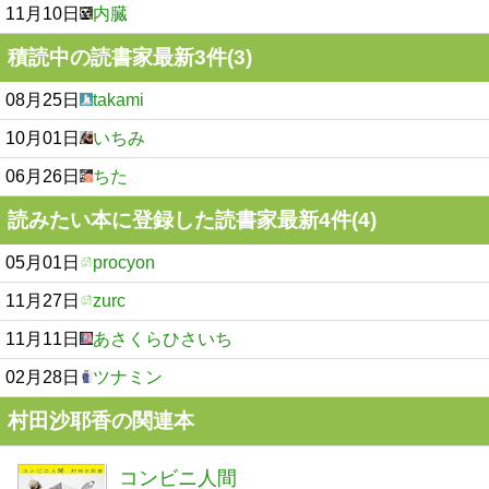
11月10日
内臓
積読中の読書家最新3件(3)
08月25日
takami
10月01日
いちみ
06月26日
ちた
読みたい本に登録した読書家最新4件(4)
05月01日
procyon
11月27日
zurc
11月11日
あさくらひさいち
02月28日
ツナミン
村田沙耶香の関連本
コンビニ人間