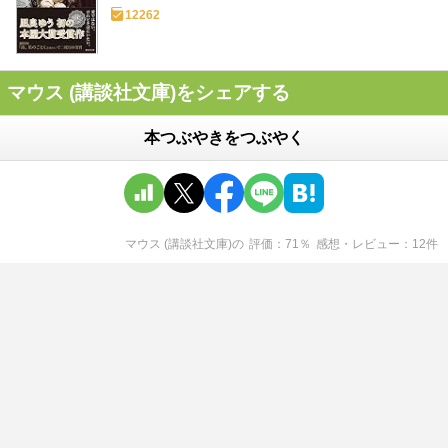
12262
マウス (講談社文庫)をシェアする
本つぶやきをつぶやく
マウス (講談社文庫)
の
評価
71
％
感想・レビュー
12
件