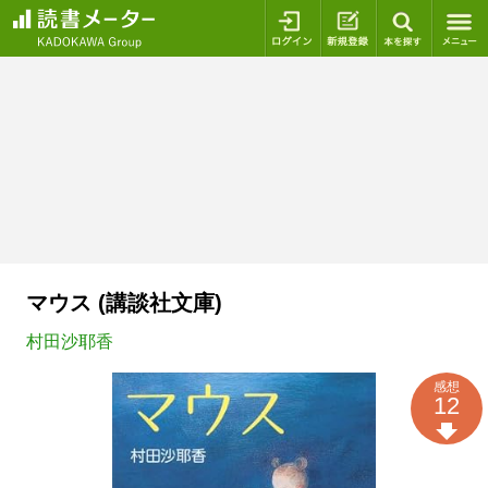
ログイン
新規登録
本を探
マウス (講談社文庫)
村田沙耶香
感想
12