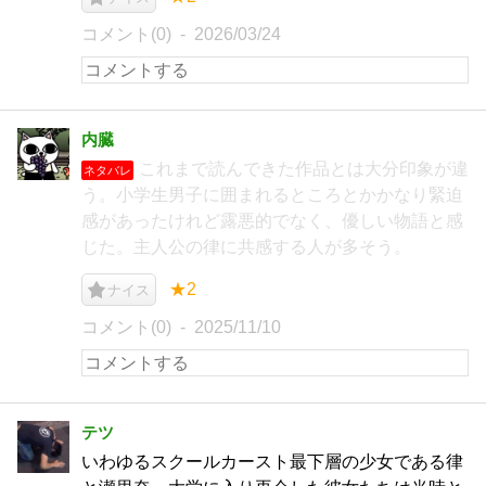
コメント(0)
2026/03/24
内臓
これまで読んできた作品とは大分印象が違
ネタバレ
う。小学生男子に囲まれるところとかかなり緊迫
感があったけれど露悪的でなく、優しい物語と感
じた。主人公の律に共感する人が多そう。
★2
ナイス
コメント(0)
2025/11/10
テツ
いわゆるスクールカースト最下層の少女である律