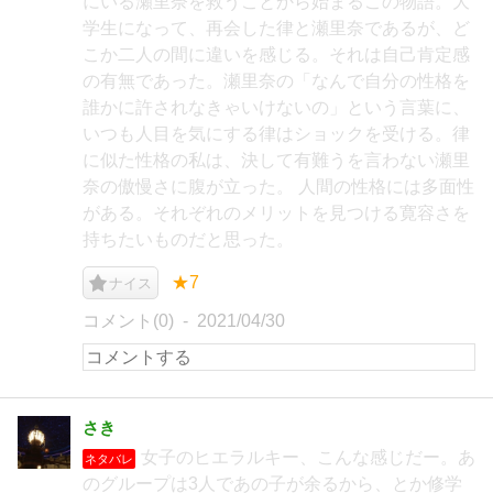
にいる瀬里奈を救うことから始まるこの物語。大
学生になって、再会した律と瀬里奈であるが、ど
こか二人の間に違いを感じる。それは自己肯定感
の有無であった。瀬里奈の「なんで自分の性格を
誰かに許されなきゃいけないの」という言葉に、
いつも人目を気にする律はショックを受ける。律
に似た性格の私は、決して有難うを言わない瀬里
奈の傲慢さに腹が立った。 人間の性格には多面性
がある。それぞれのメリットを見つける寛容さを
持ちたいものだと思った。
★7
ナイス
コメント(0)
2021/04/30
さき
女子のヒエラルキー、こんな感じだー。あ
ネタバレ
のグループは3人であの子が余るから、とか修学