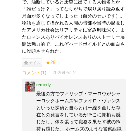
で、油断していると唐突に出てくる人物名とか
「誰だっけ？」ってなりがちで戻り戻り読み返す
局面が多くなってしまった（自分のせいです）。
物語を通じて描かれる人間の暗部や当時の腐敗し
たアメリカ社会はリアリティに富み興味深く、ま
たロマンスありバイオレンスありのストーリー展
開は魅力的で、これぞハードボイルドとの面白さ
に没頭させられた。
★29
ナイス
コメント(1)
2026/05/12
remedy
最後の方でフィリップ・マーロウがシャ
ーロックホームズやファイロ・ヴァンス
といった探偵と自らとは一線を画した存
在との発言をしているがそこに揶揄も感
じたし、体を張って職務を果たす彼の矜
持も感じた。 ホームズのような警察組織