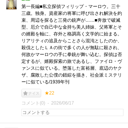
第一長編■私立探偵フィリップ・マーロウ。三十
三歳。独身。資産家の将軍に呼び出され解決を約
束、周辺を探ると三発の銃声が……■奔放で破滅
型、厄介で自己中な金持ち美人姉妹、父将軍とそ
の婿殿を軸に、存外と格調高く文学的に始まる。
リアリティの追及からことさら混沌としたのか、
殺伐としたＬＡの街で多くの人が無駄に殺され、
何故かマーロウの手に拳銃が舞い込む。探偵は否
定するが、婿殿探索の旅であるし、ファイロ・ヴ
ァンスに似ている。堕落した富裕層、底辺のヤク
ザ、腐敗した公僕の錯綜を描き、社会派ミステリ
ーに似ている/1939年刊
★22
ナイス
コメント(0)
2026/06/17