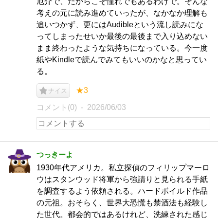
厄介で、だからこそ憧れでもあるわけで。そんな
考えの元に読み進めていったが、なかなか理解も
追いつかず、更にはAudibleという流し読みにな
ってしまったせいか最後の最後まで入り込めない
まま終わったような気持ちになっている。今一度
紙やKindleで読んでみてもいいのかなと思ってい
る。
★3
ナイス
コメント(0)
2026/06/03
つっきーよ
1930年代アメリカ。私立探偵のフィリップマーロ
ウはスタンウッド将軍から強請りと見られる手紙
を調査するよう依頼される。ハードボイルド作品
の元祖。おそらく、世界大恐慌も禁酒法も経験し
た世代。都会的ではあるけれど、洗練された感じ