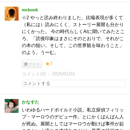
mcbook
☆2 やっと読み終わりました。比喩表現が多くて
（私には）読みにくく、ストーリー展開も分かり
にくかった。 今の時代らしくAIに聞いてみたとこ
ろ、「読後印象はまさにそのとおりで、それがこ
の本の狙い。そして、この世界観を味わうこと」
のよう。うーむ。
★7
ナイス
コメント(0)
2026/01/01
かなすた
いわゆるハードボイルド小説。私立探偵フィリッ
プ・マーロウのデビュー作。とにかくばんばん人
が死ぬ。展開としてはマーロウが動けば事件が起