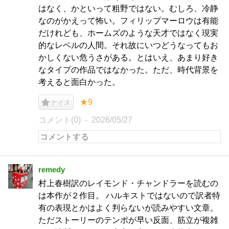
はなく、かといって粗野ではない。むしろ、冷静
なのがかえって怖い。フィリップマーロウは有能
だけれども、ホームズのような天才ではなく現実
的なレベルの人間。それ故にいつどうなってもお
かしくない危うさがある。とはいえ、あまり好き
なタイプの作品ではなかった。ただ、時代背景を
考えると面白かった。
★9
ナイス
コメント(0)
2026/05/27
remedy
村上春樹訳のレイモンド・チャンドラーを読むの
は本作が２作目。 ハルキストではないので訳者特
有の表現とかはよく判らないが読みやすい文章。
ただストーリーのテンポが早い反面、筋立が複雑