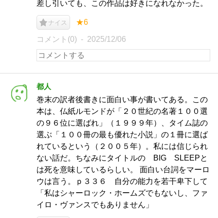
差し引いても、この作品は好きになれなかった。
★6
ナイス
コメント(0)
2025/12/06
都人
巻末の訳者後書きに面白い事が書いてある。この
本は、仏紙ルモンドが「２０世紀の名著１００選
の９６位に選ばれ」（１９９９年）、タイム誌の
選ぶ「１００冊の最も優れた小説」の１冊に選ば
れているという（２００５年）。私には信じられ
ない話だ。ちなみにタイトルの BIG SLEEPと
は死を意味しているらしい。 面白い台詞をマーロ
ウは言う。ｐ３３６ 自分の能力を若干卑下して
「私はシャーロック・ホームズでもないし、ファ
イロ・ヴァンスでもありません」