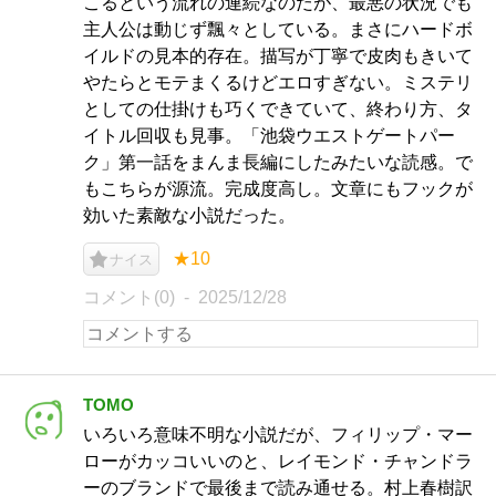
こるという流れの連続なのだが、最悪の状況でも
主人公は動じず飄々としている。まさにハードボ
イルドの見本的存在。描写が丁寧で皮肉もきいて
やたらとモテまくるけどエロすぎない。ミステリ
としての仕掛けも巧くできていて、終わり方、タ
イトル回収も見事。「池袋ウエストゲートパー
ク」第一話をまんま長編にしたみたいな読感。で
もこちらが源流。完成度高し。文章にもフックが
効いた素敵な小説だった。
★10
ナイス
コメント(0)
2025/12/28
TOMO
いろいろ意味不明な小説だが、フィリップ・マー
ローがカッコいいのと、レイモンド・チャンドラ
ーのブランドで最後まで読み通せる。村上春樹訳