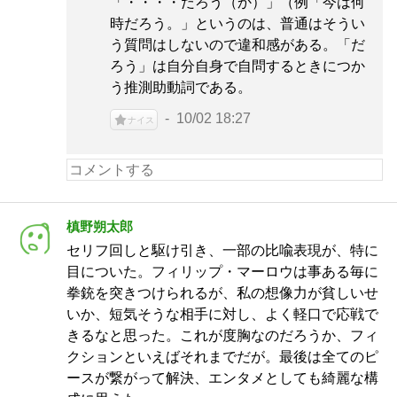
「・・・・だろう（か）」（例「今は何
時だろう。」というのは、普通はそうい
う質問はしないので違和感がある。「だ
ろう」は自分自身で自問するときにつか
う推測助動詞である。
10/02 18:27
ナイス
槙野朔太郎
セリフ回しと駆け引き、一部の比喩表現が、特に
目についた。フィリップ・マーロウは事ある毎に
拳銃を突きつけられるが、私の想像力が貧しいせ
いか、短気そうな相手に対し、よく軽口で応戦で
きるなと思った。これが度胸なのだろうか、フィ
クションといえばそれまでだが。最後は全てのピ
ースが繋がって解決、エンタメとしても綺麗な構