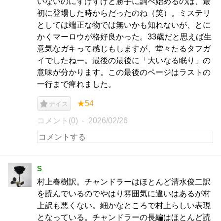
いないのにずけずけと勝手に調べ始めるのは、最
初に登場した時からだったのね（笑）。ミステリ
としては端正な物では無いかも知れないが、とに
かくマーロウが格好良かった。33歳だと思えば生
意気なガキって感じもしますが、堂々たるタフガ
イでしたねー。最後の最後に「大いなる眠り」の
意味が分かります。この最後のページはラストの
一行まで痺れました。
★54
ナイス
コメント(0)
2026/02/26
S
村上春樹訳。チャンドラーはほとんど清水俊二訳
を読んでいるのでやはり雰囲気に違いはあるが村
上訳も悪くない。細かなところで村上らしい表現
となっている。チャンドラーの長編はほとんど読