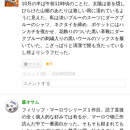
10月の半ば午前11時頃のことだ。太陽は姿を隠し
ひらけた山裾のあたりは激しい雨に濡れているよ
うに見えた。私は淡いブルーのスーツにダークブ
ルーのシャツ、ネクタイを締め、ポケットにはハ
ンカチを覗かせ、花飾りのついた黒い革靴にダー
クブルーの刺繍入りの黒いウールのソックスを履
いていた。こざっぱりと清潔で髭も当たっている
し何よりシラフだった。
★6
ナイス
コメント(0)
2026/03/04
森オサム
フィリップ・マーロウシリーズ１作目。読了直後
の全く個人的な好みでは有るが、マーロウ物三作
読んだ中で一番面白かった。そもそも頼まれても