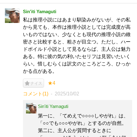
Sin'iti Yamaguti
私は推理小説にはあまり馴染みがないが、その私
から見ても、本作は推理小説としては完成度が高
いものではない、少なくとも現代の推理小説の緻
密さと比較すると、粗さが目立つ。ただし、ハー
ドボイルド小説として見るならば、主人公は魅力
ある。特に彼の気の利いたセリフは見習いたいく
らい。惜しむらくは訳文のところどころ、ひっか
かる点がある。
★4
ナイス
コメント(1)
2025/10/02
Sin'iti Yamaguti
第一に、「てめえで○○○○しやがれ」は、
「○○でも○○○やがれ」とするのが自然。
第二に、主人公が質問するときに