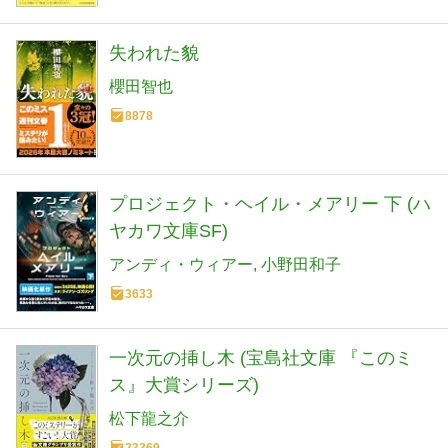
失われた貌
櫻田智也
8878
プロジェクト・ヘイル・メアリー 下 (ハ
ヤカワ文庫SF)
アンディ・ウィアー
小野田和子
3633
一次元の挿し木 (宝島社文庫 『このミ
ス』大賞シリーズ)
松下龍之介
23369