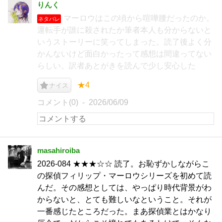
りんく
マーロウはこの頃から喧嘩腰だったのか。
ネタバレ
運転手が誰に殺されたか筆者本人も分からないと
いうストーリーに笑ってしまった。読了後よく分
かんないけど面白かったって感想は間違ってない
らしい。訳者あとがきを読んで少し安心した
★4
ナイス
コメント(0)
2026/06/09
masahiroiba
2026-084 ★★★☆☆ 読了。お恥ずかしながらこ
の探偵フィリップ・マーロウシリーズを初めて読
んだ。その感想としては、やっぱり時代背景がわ
からないと、とても難しいなということ。それが
一番感じたところだった。まあ探偵業とはかなり