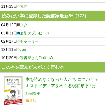
11月13日
赤井
読みたい本に登録した読書家最新5件(172)
04月12日
タク
03月31日
遺影ダブルピース
02月17日
チャーリー
12月11日
zen
10月29日
読書家さん#tolUnW
この本を読んだ人がよく読む本
本を読めなくなった人たち-コスパとテ
キストメディアをめぐる現在形 (中公新
書ラクレ 861)
稲田豊史
1691