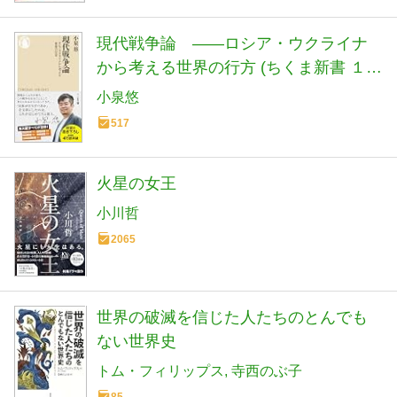
現代戦争論 ――ロシア・ウクライナ
から考える世界の行方 (ちくま新書 １９
００)
小泉悠
517
火星の女王
小川哲
2065
世界の破滅を信じた人たちのとんでも
ない世界史
トム・フィリップス
寺西のぶ子