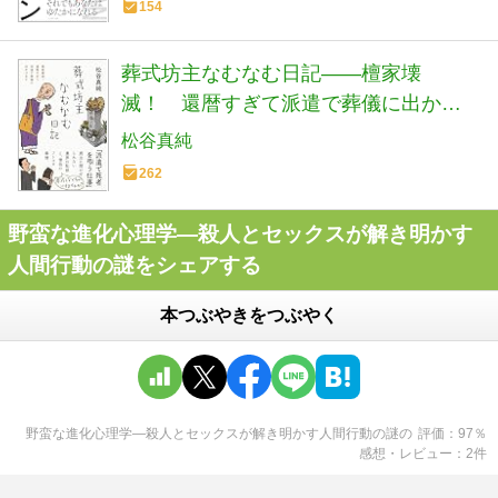
154
葬式坊主なむなむ日記――檀家壊
滅！ 還暦すぎて派遣で葬儀に出かけ
ます (日記シリーズ)
松谷真純
262
野蛮な進化心理学―殺人とセックスが解き明かす
人間行動の謎をシェアする
本つぶやきをつぶやく
野蛮な進化心理学―殺人とセックスが解き明かす人間行動の謎
の
評価
97
％
感想・レビュー
2
件