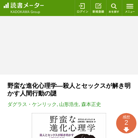
ログイン
新規登録
本を探
野蛮な進化心理学―殺人とセックスが解き明
かす人間行動の謎
ダグラス・ケンリック
,
山形浩生
,
森本正史
感想
2