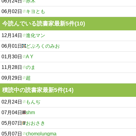
06月24日
赤木
06月02日
キヨとも
今読んでいる読書家最新5件(10)
12月14日
進化マン
06月01日
どぶろくのみお
01月30日
A Y
11月28日
のま
09月29日
超
積読中の読書家最新5件(14)
02月24日
もんぢ
07月04日
shm
05月07日
おおさき
05月07日
chomolungma