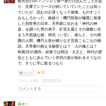
創元社のSFアンソロで第一章だけ読んだことがあ
り、文庫でシリーズが続いていていたことは知っ
ていたが、読むのが遅くなって後悔。ものすごく
おもしろかった。絡繰り・機巧技術が極度に発達
した別世界の日本。天帝家に伝わる「神代の神
器」を調べた男の弟子、釘宮久蔵とその屋敷に住
まう不思議な娘、伊武（いゔ）。彼らと、その周
囲の人間、機巧人形が織りなす悲喜こもごもの物
語。天帝家の抱える秘密とは？ 人の魂とは？
和風SFの傑作。続巻では明治・大正と、時代の変
化とともに歩んでいく伊武の姿が知れるそうなの
で、すぐに手に取るつもり
★30
ナイス
コメント(0)
2020/02/16
みゃ～