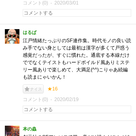
コメント(0)
2020/03/01
はるぱ
江戸情緒たっぷりのSF連作集。時代モノの良い読
み手でない身としては最初は漢字が多くて戸惑う
感覚だったが、すぐに慣れた。通底する本線だけ
ででなくテイストもハードボイルド風ありミステ
リー風ありで楽しめて、大満足(^^)こりゃあ続編
も読まにゃいかん！
★16
ナイス
コメント(0)
2020/02/19
本の蟲