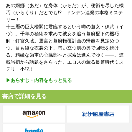
あの婀娜（あだ）な身体（からだ）が、秘術を尽した機
巧（からくり）だとでも!? ドンデン連発の本格ミステ
リー！
十三層の巨大楼閣に君臨するという噂の遊女・伊武（イ
ヴ）。千年の秘術を求めて彼女を追う幕府配下の機巧
師・釘宮久蔵。遷宮と幕府転覆計画の帰趨を見定めつ
つ、目も綾な衣裳の下、匂い立つ肌の奥で回転を続け
る、精緻な歯車の心臓部へと探索は進んでゆく――。連
載当初から話題をさらった、エロスの薫る長篇時代ミス
テリー小説！
▶︎あらすじ・内容をもっと見る
書店で詳細を見る