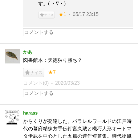
す。( ・∇・)
★1
05/17 23:15
ナイス
かあ
図書館本：天徳独り勝ち？
★7
ナイス
コメント(0)
2020/03/23
harass
からくりが発達した、パラレルワールドの江戸時
代の幕府精練方手伝釘宮久蔵と機巧人形オートマ
タ伊武を中心とした五篇の連作短篇集。時代物風