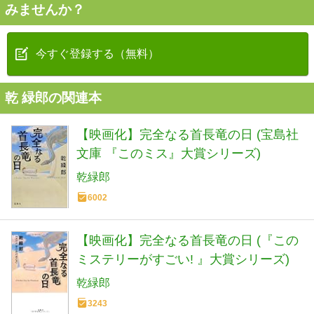
みませんか？
今すぐ登録する（無料）
乾 緑郎の関連本
【映画化】完全なる首長竜の日 (宝島社
文庫 『このミス』大賞シリーズ)
乾緑郎
6002
【映画化】完全なる首長竜の日 (『この
ミステリーがすごい! 』大賞シリーズ)
乾緑郎
3243