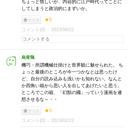
ちょっと惜しいが、内容的に江戸時代ってことに
してしまうと政治的にまずいか。
★5
ナイス
コメント(0)
2023/06/22
烏骨鶏
機巧・所謂機械仕掛けと世界観に魅せられた。 ち
ょっと最後のところが今一つかなとは思ったけ
ど、自分の読み込みも浅いかも知れない。なんと
か四角い箱から思い人を出してあげたいと思う。
ところでこの箱、「幻獣の國」っていう漫画を連
想させるな～・・
★5
ナイス
コメント(0)
2023/02/22