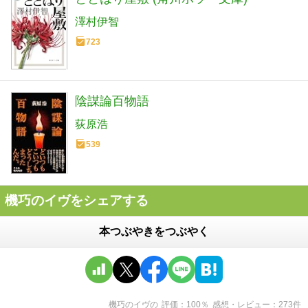
澤村伊智
723
陰謀論百物語
荻原浩
539
機巧のイヴをシェアする
本つぶやきをつぶやく
機巧のイヴ
の
評価
100
％
感想・レビュー
273
件