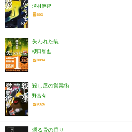
澤村伊智
603
失われた貌
櫻田智也
8894
殺し屋の営業術
野宮有
9326
燻る骨の香り