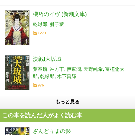
機巧のイヴ (新潮文庫)
乾緑郎
獅子猿
1273
決戦!大坂城
葉室麟
冲方丁
伊東潤
天野純希
富樫倫太
郎
乾緑郎
木下昌輝
976
もっと見る
この本を読んだ人がよく読む本
ざんどぅまの影