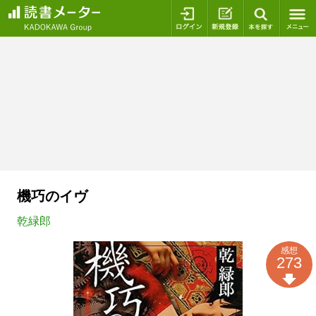
ログイン
新規登録
本を探
機巧のイヴ
乾緑郎
感想
273