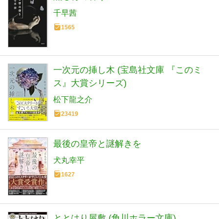
千早茜
1565
一次元の挿し木 (宝島社文庫 『このミ
ス』大賞シリーズ)
松下龍之介
23419
最後の皇帝と謎解きを
犬丸幸平
1627
ととはり屋敷 (角川ホラー文庫)