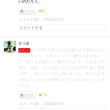
いのだろう。
★6
ナイス
コメント(0)
2021/05/22
さつき
江戸時代を思わせる封建社会を舞台にした
ネタバレ
ファンタジー。人間そっくりの機巧人形をめぐ
り、様々な立場の人が翻弄されます。八百長の強
要や、密偵、やらせ訴人など社会の闇を描く場面
が多く、読んでいて少し疲れました。残された謎
は気になりますが続編をすぐには読まなくても良
いかな。
★73
ナイス
コメント(0)
2020/10/14