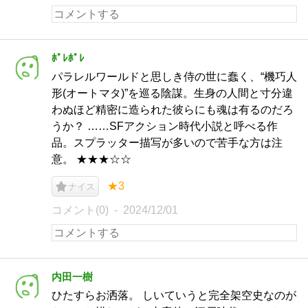
ﾎﾟﾚﾎﾟﾚ
パラレルワールドと思しき侍の世に蠢く、“機巧人
形(オートマタ)”を巡る陰謀。生身の人間と寸分違
わぬほど精密に造られた彼らにも魂は有るのだろ
うか？ ……SFアクション時代小説と呼べる作
品。スプラッター描写が多いので苦手な方は注
意。 ★★★☆☆
★3
ナイス
コメント(0)
2024/12/01
内田一樹
ひたすらお洒落。 しいていうと完全架空史なのが