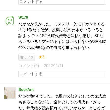
W176
なかなか良かった。ミステリー的にドカンとくる
のは1作だけだが、娯楽小説の要素がいろいろと
詰まっていてSF風時代伝奇忍法帖な感じ。SFな
らいろいろと突っ込まずにはいられないがSF風時
代伝奇忍法帖なので野暮な事は言わない。
★3
ナイス
コメント(0)
2022/11/11
BookAnt
好みの和SFでした。表題作の短編としての完成度
もさることながら、全体としての構成もよかっ
た。時代物を読み慣れていないからか、ところど