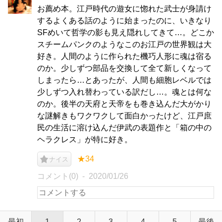
お薦め本。江戸時代の遊女に惚れた武士が身請け
するよくある話のように始まったのに、いきなり
SFめいて哲学の影も見え隠れしてきて…。どこか
スチームパンクのようなこのお江戸の世界観は大
好き。人間のように作られた機巧人形に魂は宿る
のか。少しずつ部品を交換して全て新しくなって
しまったら…とあったが、人間も細胞レベルでは
少しずつ入れ替わっている訳だし…。魂とは何な
のか。後半の天府と天帝をも巻き込んだ大がかり
な謎解きもワクワクして面白かったけど、江戸庶
民の生活に溶け込んだ伊武の表題作と「箱の中の
ヘラクレス」が特に好き。
★34
ナイス
コメント(0)
2020/01/26
最初
1
2
3
4
5
最後