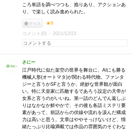
ころ単語を調べつつも、捻りあり、アクションあ
り、で楽しく読み進められた。
★8
ナイス
コメント(0)
2021/12/23
さにー
江戸時代に似た架空の世界を舞台に、AIにも勝る
機械人形(オートマタ)が関わる時代物。ファンタ
ジーと言うかSFと言うか、絶妙な世界観が面白
い。特に天皇家に匹敵するであろう設定の天帝が
女系と言うのがいいね。第一話のどんでん返しぶ
りはなかなか鮮やかで、その後も各話ミステリ要
素があって、前話からの伏線や流れを汲んだ構成
力は高いと思う。文章はややそっけないけど、情
緒たっぷり比喩満載では作品の雰囲気のそぐわな