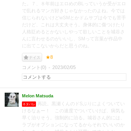
た。７、８年前はエロめのBLっていうか受がエロ
で乱れるマンガ好きじゃなかったのよね。今では
信じられないけどwSMとかドムサブは今でも苦手
だけど、これは大丈夫そう。身体的に傷つけたり
人格貶めるとかないしやって欲しいことを城谷さ
んに言わせるのがいいし、SMって言葉が作品中
に出てこないからだと思うのね。
★8
ナイス
コメント(0)
2023/02/05
Melon Matsuda
再読。黒瀬くんのドSぶりによくついてい
ネタバレ
けるなぁー！ この速度でついていけば、病気も
早く治りそう。強制的に治る。城谷さん的には、
ラブがオプションになってるからそれでいいのか