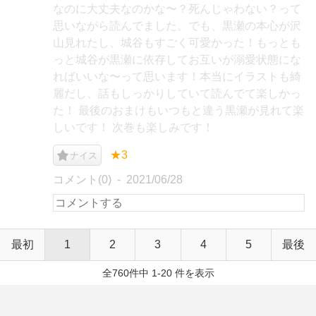
なのに大丈夫なのかな〜？死んじゃわない？って
思いながら読んでました。でも、黒瀬の本心が沢
山見れたし、城谷もすごく可愛かった！もっとも
っと城谷が黒瀬に依存してお互いが溺愛状態にな
ればいいな〜って思います！本当にイラストも綺
麗だし、話もしっかりしていて読んでて楽しかっ
た！ 最後のおまけもいつもと違う黒瀬が見れて楽
しいです！ 次巻も楽しみです！
★3
ナイス
コメント(0)
2021/06/28
最初
1
2
3
4
5
最後
全760件中 1-20 件を表示