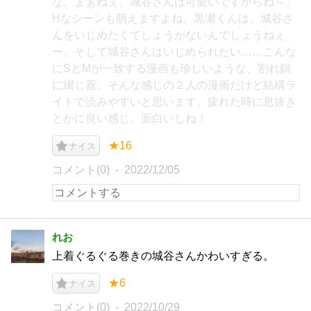
な。まぁねぇ、城谷さんは可愛いですからね～、
Hなシーンも萌えますよね。黒瀬くんは、城谷さ
んをいじめたくてしょうがないんでしょうねぇ
ー、そして城谷さんはいじめられたい……こんな
にSとMが一致する漫画も珍しいような、割れ鍋
に綴じ蓋。そんな感じの２人の漫画だけど結構ラ
イトで読みやすいと思います。疲れた時に息抜き
とかに良い感じ、面白いしね！
★16
ナイス
コメント(0)
2022/12/05
れお
上着ぐるぐる巻きの城谷さんかわいすぎる。
★6
ナイス
コメント(0)
2022/10/29