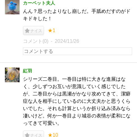
カーペット夫人
んん？思ったよりなし崩しだ。手舐めだすのがド
キドキした！
★1
ナイス
コメント(0)
2024/11/26
紅羽
シリーズ二巻目。一巻目は特に大きな進展はな
く、少しずつお互いが意識していく感じでした
が、二巻目からは黒瀬がかなり攻めてきて、潔癖
症な人を相手にしているのに大丈夫かと思うくら
いでした。それも計算というか折り込み済みなら
凄いけど。何か一巻目より城谷の表情が柔和にな
ってきて可愛い。
★10
ナイス