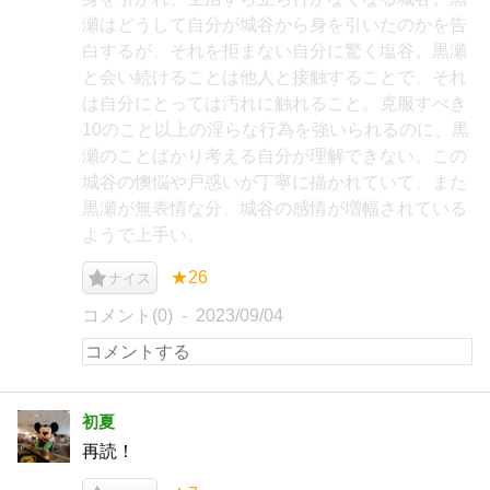
瀬はどうして自分が城谷から身を引いたのかを告
白するが、それを拒まない自分に驚く塩谷。黒瀬
と会い続けることは他人と接触することで、それ
は自分にとっては汚れに触れること。克服すべき
10のこと以上の淫らな行為を強いられるのに、黒
瀬のことばかり考える自分が理解できない。この
城谷の懊悩や戸惑いが丁寧に描かれていて、また
黒瀬が無表情な分、城谷の感情が増幅されている
ようで上手い。
★26
ナイス
コメント(0)
2023/09/04
初夏
再読！