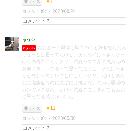
★7
ナイス
コメント(0)
2023/08/24
ゅう☆
おおおー！黒瀬も城谷のこと好きなんだろ
ネタバレ
うなーとは思ってたけど、あんなにはっきりさっ
ぱりの告白にビックリ！城谷って自分の気持ちの
名前に気付いてるって思ってたけど、まだはっき
りと分かってないことにもビックリ。だけどあん
なに潔癖症なのに欲望には抗えないのね♡黒瀬の
ガンガンの攻め、だけど城谷のことをとても大切
に思ってる感じがいいね。
★11
ナイス
コメント(0)
2023/05/30