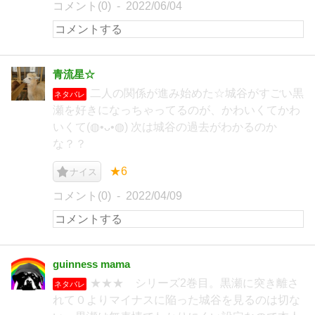
コメント(0)
2022/06/04
青流星☆
二人の関係が進み始めた☆城谷がすごい黒
ネタバレ
瀬を好きになっちゃってるのが、かわいくてかわ
いくて(◍•ᴗ•◍) 次は城谷の過去がわかるのか
な？？
★6
ナイス
コメント(0)
2022/04/09
guinness mama
★★★ シリーズ2巻目。黒瀬に突き離さ
ネタバレ
れて０よりマイナスに陥った城谷を見るのは切な