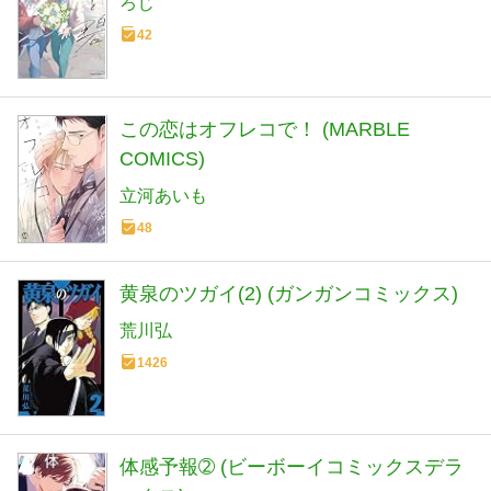
ろじ
42
この恋はオフレコで！ (MARBLE
COMICS)
立河あいも
48
黄泉のツガイ(2) (ガンガンコミックス)
荒川弘
1426
体感予報➁ (ビーボーイコミックスデラ