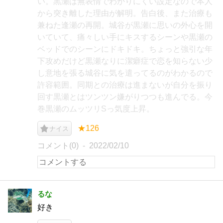
い。黒瀬は無表情でわかりにくい設定なので本人
から突き離した理由が解明。告白後、また治療も
兼ねた逢瀬の再開。城谷が黒瀬に思いの外心を開
いていて、痛々しい手にキスするシーンや黒瀬の
ベッドでのシーンにドキドキ。ちょっと強引な年
下攻めだけど黒瀬なりに潔癖症で恋を知らない少
し意地を張る城谷に気を遣ってるのがわかるので
許容範囲。同期との治療は進まないが自分を振り
回す黒瀬とはツンツン嫌がりつつも進んでる。今
巻黒瀬のムッツリSっ気度上昇。
★126
ナイス
コメント(0)
2022/02/10
るな
好き