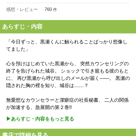
感想・レビュー
760
件
あらすじ・内容
「今日ずっと、黒瀬くんに触られることばっかり想像し
てました」
心を預けはじめていた黒瀬から、 突然カウンセリングの
終了を告げられた城谷。 ショックで引き籠もる彼のもと
に、 再び黒瀬から呼び出しのメールが届く――。 黒瀬の
隠された胸の裡を知り、城谷は……？
無愛想なカウンセラーと潔癖症の社長秘書、 二人の関係
が加速する、急展開の第２巻!!
▶︎あらすじ・内容をもっと見る
書店で詳細を見る