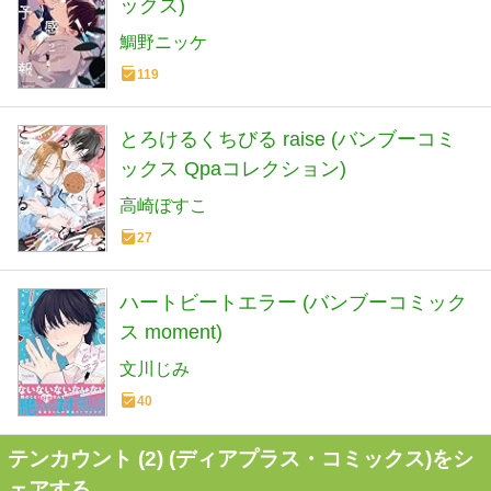
ックス)
鯛野ニッケ
119
とろけるくちびる raise (バンブーコミ
ックス Qpaコレクション)
高崎ぼすこ
27
ハートビートエラー (バンブーコミック
ス moment)
文川じみ
40
テンカウント (2) (ディアプラス・コミックス)をシ
ェアする