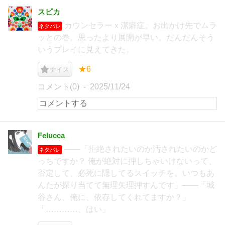
スピカ
カウンセラーｘ潔癖症。お出かけ先でムラ
ネタバレ
ッとの巻。思ったより展開が早い。だんだんそう
いうプレイに見えてきた。
★6
ナイス
コメント(0)
2025/11/24
Felucca
――「拒絶されたいのか汚されたいのかど
ネタバレ
っちですか？ 俺が絶対に押しちゃいけないって、
否定して、必死に隠してるスイッチを。いつもあ
んたが探り当てて無理矢理押すんです」――「城
谷さん、俺に、依存してくれてますか？」
「…………、はい」