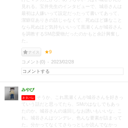
見れる。宝井先生のインタビューで、城谷さんは
最初は人嫌いって設定だったって書いてあって、
潔癖症ありきの話じゃなくて、死ぬほど嫌なこと
なら死ぬほど気持ちいいって黒瀬くんが城谷さん
を調教するSM恋愛物だったのかもと余計興奮し
た。
★9
ナイス
コメント(0)
2023/02/28
みやび
そうか、これ黒瀬くんが城谷さんを好きっ
ネタバレ
ていう話だと思ってたら、SMのはなしでもあっ
たのか。城谷さんの遠回しなお誘いもいいな、こ
れ。城谷さんはツンデレ。色んな要素が詰まって
た。分かってなくてさらっとしか読んでなかっ