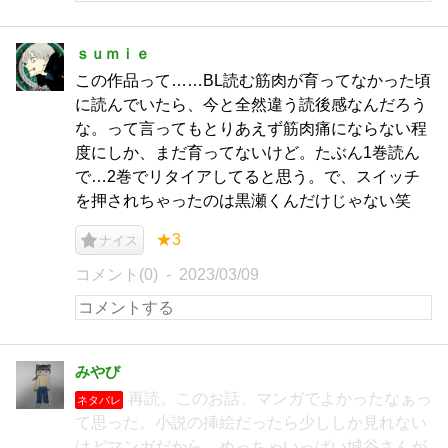
ｓｕｍｉｅ
この作品って……BL読む筋肉が育ってなかった頃
に読んでいたら、今と全然違う読後感なんだろう
な。って言ってもとりあえず筋肉痛にならない程
度にしか、まだ育ってないけど。たぶん1巻読ん
で…2巻でリタイアしてると思う。で、スイッチ
を押されちゃったのは黒瀬くんだけじゃない笑
★3
ナイス
コメント(0)
2023/03/09
みやび
再読。このお話、マンガでよかったなぁっ
ネタバレ
て思った。小説の挿絵だったら少ししか見れない
けどマンガだから、めっちゃいっぱい城谷さんが