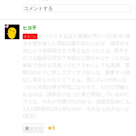
ヒヨ子
ビックリするほど展開が早いッΣ(°д°ﾉ)ﾉ 城
ネタバレ
谷を突き放した理由は案の定だったが、城谷がそ
れにより体調崩すまで考えなかったとは...貴方そ
れでも臨床心理士？💢嘘だと気付かなかったのは
嫉妬で自分を見失ってた？それにしても黒瀬、潔
癖症のヒトに対してグイグイ行くな、順番すっ飛
ばし過ぎじゃなくて？まぁ、逆にアレがOKにな
ったら大抵の事が平気になりそう。だけど頭触ら
れるのは…潔癖症になった事と関係しているのだ
ろうな。それが10番目なのかも。潔癖症以外にも
2人の関係性はSとMなのか、それなら仕方ないか
(苦笑)
★8
ナイス