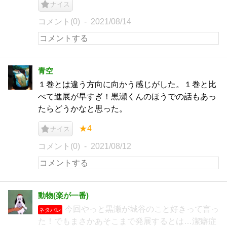
ナイス
コメント(0)
2021/08/14
青空
１巻とは違う方向に向かう感じがした。１巻と比
べて進展が早すぎ！黒瀬くんのほうでの話もあっ
たらどうかなと思った。
★4
ナイス
コメント(0)
2021/08/12
動物(楽が一番)
今回やっと黒瀬が城谷のこと好きって言っ
ネタバレ
た！でもまさかあそこまで発展するとは…潔癖症