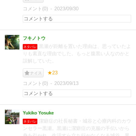
コメント(0)
2023/09/30
フキノトウ
黒瀬が距離を置いた理由は、思っていたよ
ネタバレ
りも素直な理由でした。もっと腹黒い人なのかと
誤解していた。
★23
ナイス
コメント(0)
2023/09/13
Yukiko Yosuke
潔癖症の社長秘書・城谷と心療内科のカウ
ネタバレ
ンセラー黒瀬。黒瀬に潔癖症の克服の手伝いから
身を引かれ、生活すら立ち行かなくなる城谷。黒