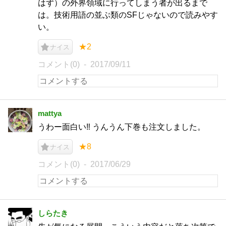
はず）の外界領域に行ってしまう者が出るまで
は。技術用語の並ぶ類のSFじゃないので読みやす
い。
★2
ナイス
コメント(0)
2017/09/11
mattya
うわー面白い‼︎ うんうん下巻も注文しました。
★8
ナイス
コメント(0)
2017/06/29
しらたき