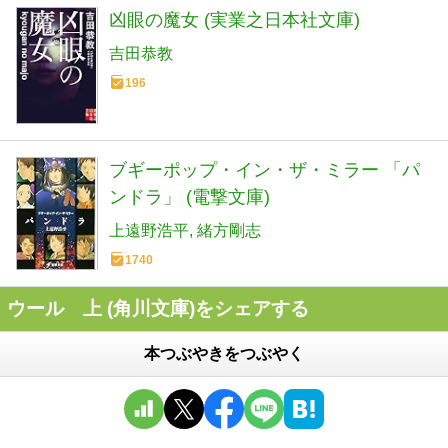
凶眼の魔女 (実業之日本社文庫)
吉田恭教
196
ブギーポップ・イン・ザ・ミラー 「パ
ンドラ」 (電撃文庫)
上遠野浩平
緒方剛志
1740
ウール 上 (角川文庫)をシェアする
本つぶやきをつぶやく