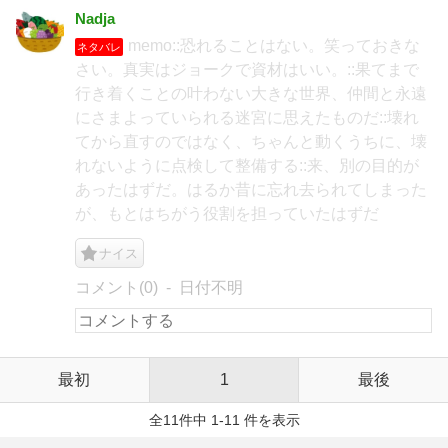
Nadja
memo::恐れることはない。笑っておきな
ネタバレ
さい。真実はジョークで資材はいい。::果てまで
行き着くことの叶わない大きな世界、仲間と永遠
にさまよっていられる迷宮に思えたものだ::壊れ
てから直すのではなく、ちゃんと動くうちに、壊
れないように点検して整備する::来、別の目的が
あったはずだ。はるか昔に忘れ去られてしまった
が、もとはちがう役割を担っていたはずだ
ナイス
コメント(0)
日付不明
最初
1
最後
全11件中 1-11 件を表示