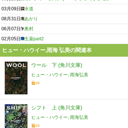
03月09日
水道
08月31日
あかり
06月07日
奥村
02月05日
生薬part2
ヒュー・ハウイー,雨海 弘美の関連本
ウール 下 (角川文庫)
ヒュー・ハウイー
雨海弘美
30
シフト 上 (角川文庫)
ヒュー・ハウイー
雨海弘美
20