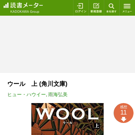
ログイン
新規登録
本を探
ウール 上 (角川文庫)
ヒュー・ハウイー
,
雨海弘美
感想
11