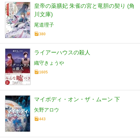
皇帝の薬膳妃 朱雀の宮と竜胆の契り (角
川文庫)
尾道理子
380
ライアーハウスの殺人
織守きょうや
1605
マイボディ・オン・ザ・ムーン 下
矢野アロウ
443