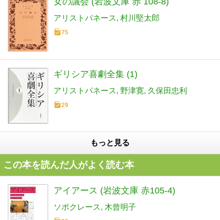
女の議会 (岩波文庫 赤 108-8)
アリストパネース
村川堅太郎
75
ギリシア喜劇全集 (1)
アリストパネース
野津寛
久保田忠利
29
もっと見る
この本を読んだ人がよく読む本
アイアース (岩波文庫 赤105-4)
ソポクレース
木曾明子