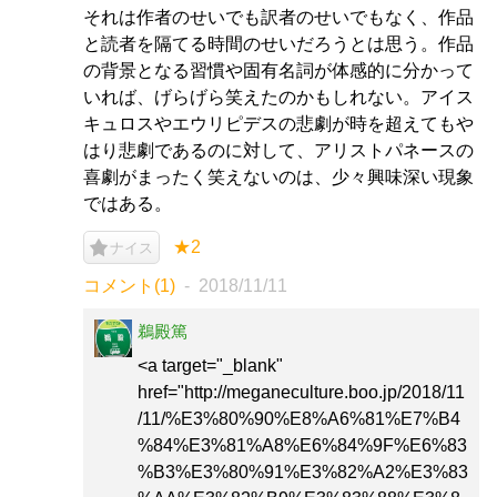
それは作者のせいでも訳者のせいでもなく、作品
と読者を隔てる時間のせいだろうとは思う。作品
の背景となる習慣や固有名詞が体感的に分かって
いれば、げらげら笑えたのかもしれない。アイス
キュロスやエウリピデスの悲劇が時を超えてもや
はり悲劇であるのに対して、アリストパネースの
喜劇がまったく笑えないのは、少々興味深い現象
ではある。
★2
ナイス
コメント(1)
2018/11/11
鵜殿篤
<a target="_blank"
href="http://meganeculture.boo.jp/2018/11
/11/%E3%80%90%E8%A6%81%E7%B4
%84%E3%81%A8%E6%84%9F%E6%83
%B3%E3%80%91%E3%82%A2%E3%83