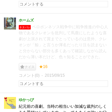
ホームズ
ペロポンネソス戦争中に戦争推進の中心人
ネタバレ
物であるクレオンを批判して馬鹿にしたような喜
劇が上演されて賞までとっているのは意外。クレ
オンが「鯨」と言うか渾名だったり注を読まない
と分からない部分も多くあって確認しながら読ん
だから薄い本だけど、色々知ることができた。
★16
ナイス
コメント(0)
2015/09/15
ゆかっぴ
紀元前の喜劇。当時の相当いい加減な裁判のしく