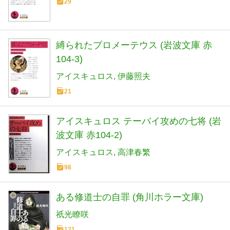
29
縛られたプロメーテウス (岩波文庫 赤
104-3)
アイスキュロス
伊藤照夫
21
アイスキュロス テーバイ攻めの七将 (岩
波文庫 赤104-2)
アイスキュロス
高津春繁
98
ある修道士の自罪 (角川ホラー文庫)
祇光瞭咲
121