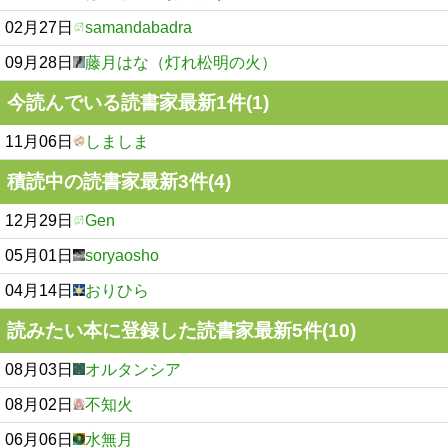
02月27日
samandabadra
09月28日
藤月はな（灯れ松明の火）
今読んでいる読書家最新1件(1)
11月06日
しましま
積読中の読書家最新3件(4)
12月29日
Gen
05月01日
soryaosho
04月14日
おりひら
読みたい本に登録した読書家最新5件(10)
08月03日
オルタンシア
08月02日
不知火
06月06日
水無月