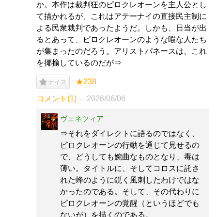
か。本作は裁判狂のピロクレオーンを主人公とし
て描かれるが、これはアテーナイの直接民主制に
よる民衆裁判であったようだ。しかも、日当が出
るとあって、ピロクレオーンのような暇な人たち
が集まったのだろう。アリストパネースは、これ
を揶揄しているのだが⇒
★238
ナイス
コメント(1)
2026/06/06
ヴェネツィア
⇒それをダイレクトに語るのではなく、
ピロクレオーンの行動を通じて見せるの
で、どうしても婉曲なものとなり、毒は
薄い。タイトルに、そしてコロスに託さ
れた蜂のように鋭く風刺したわけではな
かったのである。そして、その代わりに
ピロクレオーンの覚醒（というほどでも
ないが）を描くのである。