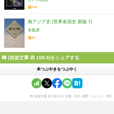
199
南アジア史 (世界各国史 新版 7)
辛島昇
60
蜂 (岩波文庫 赤 108-3)をシェアする
本つぶやきをつぶやく
蜂 (岩波文庫 赤 108-3)
の
評価
62
％
感想・レビュー
9
件