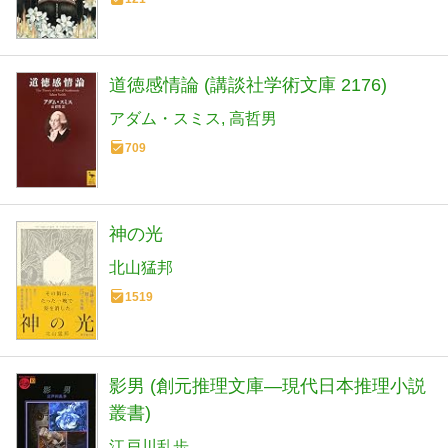
道徳感情論 (講談社学術文庫 2176)
アダム・スミス
高哲男
709
神の光
北山猛邦
1519
影男 (創元推理文庫―現代日本推理小説
叢書)
江戸川乱歩