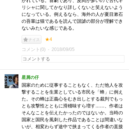
かれている。喜劇であり、皮肉が多いので古代ギ
リシャに関してかなり詳しくないと笑えないよう
になっている。例えるなら、海外の人が夏目漱石
の吾輩は猫であるを読んで諧謔の部分が理解でき
ないみたいな感じである。
★4
ナイス
コメント(0)
2018/09/05
星屑の仔
国家のために従事することもなく、ただ他人を攻
撃することを生業としている市民を「蜂」に例え
た。その蜂は正義心をむき出しとする裁判でもっ
とも攻撃性とともに滑稽味すら増す……、作者は
そんなことを伝えたかったのではないか。当時の
国家と国民を風刺した作品であることは間違いな
いが、相変わらず途中で挟まってくる作者の直接