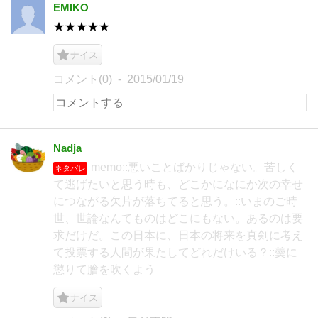
EMIKO
★★★★★
ナイス
コメント(0)
2015/01/19
Nadja
memo::悪いことばかりじゃない。苦しく
ネタバレ
て逃げたいと思う時も、どこかになにか次の幸せ
につながる欠片が落ちてると思う。::いまのご時
世、世論なんてものはどこにもない。あるのは要
求だけだ。この日本に、日本の将来を真剣に考え
て投票する人間が果たしてどれだけいる？::羮に
懲りて膾を吹くよう
ナイス