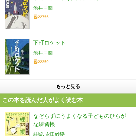
池井戸潤
22755
下町ロケット
池井戸潤
22259
もっと見る
この本を読んだ人がよく読む本
なぞらずにうまくなる子どものひらが
な練習帳
桂聖
永田紗戀