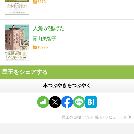
6270
人魚が逃げた
青山美智子
10976
民王をシェアする
本つぶやきをつぶやく
民王
の
評価
59
％
感想・レビュー
10
件