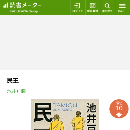
ログイン
新規登録
本を探
民王
池井戸潤
感想
10