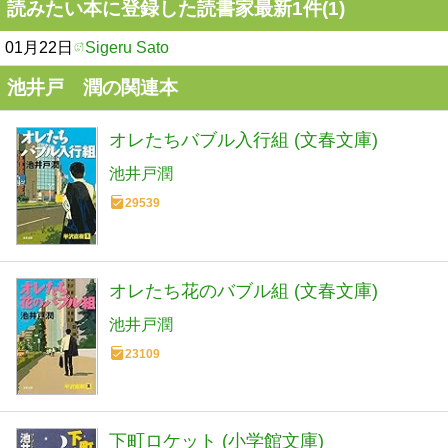
読みたい本に登録した読書家最新1件(1)
01月22日
Sigeru Sato
池井戸 潤の関連本
オレたちバブル入行組 (文春文庫)
池井戸潤
29539
オレたち花のバブル組 (文春文庫)
池井戸潤
23109
下町ロケット (小学館文庫)