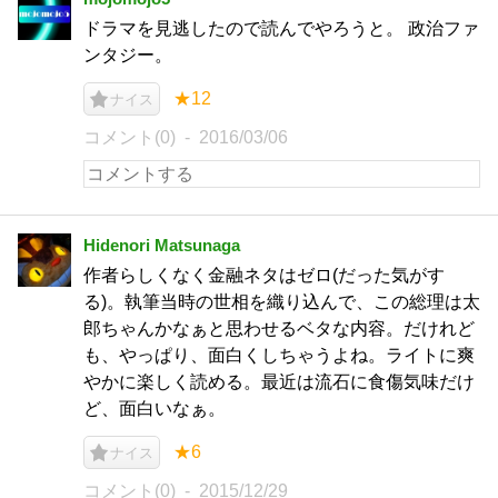
ドラマを見逃したので読んでやろうと。 政治ファ
ンタジー。
★12
ナイス
コメント(0)
2016/03/06
Hidenori Matsunaga
作者らしくなく金融ネタはゼロ(だった気がす
る)。執筆当時の世相を織り込んで、この総理は太
郎ちゃんかなぁと思わせるベタな内容。だけれど
も、やっぱり、面白くしちゃうよね。ライトに爽
やかに楽しく読める。最近は流石に食傷気味だけ
ど、面白いなぁ。
★6
ナイス
コメント(0)
2015/12/29