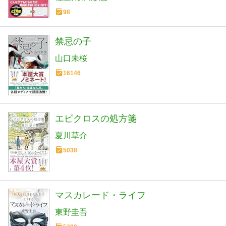
98
禁忌の子
山口未桜
16146
エピクロスの処方箋
夏川草介
5038
マスカレード・ライフ
東野圭吾