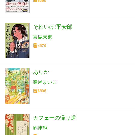
5290
それいけ!平安部
宮島未奈
4870
ありか
瀬尾まいこ
6806
カフェーの帰り道
嶋津輝