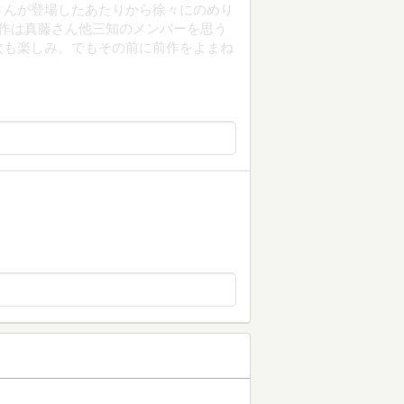
さんが登場したあたりから徐々にのめり
作は真藤さん他三知のメンバーを思う
次も楽しみ。でもその前に前作をよまね