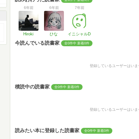
6年前
6年前
7年前
Hiroki
ひな
イニシャルD
今読んでいる読書家
全0件中 新着0件
登録しているユーザーはいま
積読中の読書家
全0件中 新着0件
登録しているユーザーはいま
読みたい本に登録した読書家
全0件中 新着0件