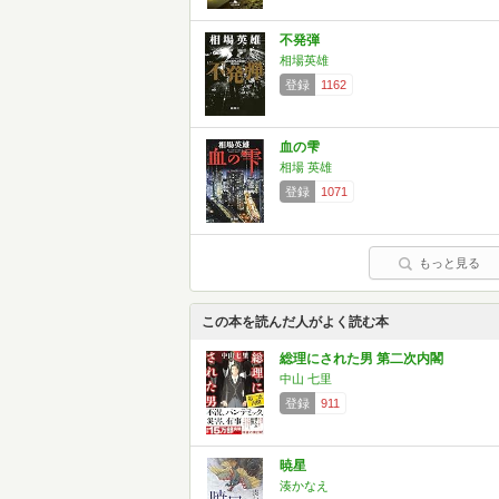
不発弾
相場英雄
登録
1162
血の雫
相場 英雄
登録
1071
もっと見る
この本を読んだ人がよく読む本
総理にされた男 第二次内閣
中山 七里
登録
911
暁星
湊かなえ