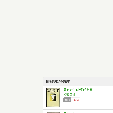
相場英雄の関連本
震える牛 (小学館文庫)
相場 英雄
登録
5683