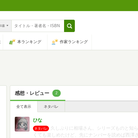
n和書
は
本ランキング
作家ランキング
感想・レビュー
2
全て表示
ネタバレ
ひな
久しぶりに相場さん。シリーズものと知
ネタバレ
くても楽しめたけど、先にナンバーを読めば西澤