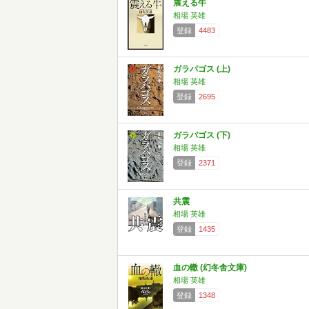
震える牛
相場 英雄
登録
4483
ガラパゴス (上)
相場 英雄
登録
2695
ガラパゴス (下)
相場 英雄
登録
2371
共震
相場 英雄
登録
1435
血の轍 (幻冬舎文庫)
相場 英雄
登録
1348