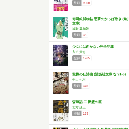
登録
9058
寿司銀捕物帖 悪夢のかっぱ巻き (角
文庫)
風野 真知雄
登録
35
少女には向かない完全犯罪
方丈 貴恵
登録
1765
殺戮の狂詩曲 (講談社文庫 な 91-6)
中山 七里
登録
375
森羅記 二 揺籃の塵
北方 謙三
登録
133