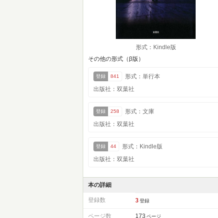
形式：Kindle版
その他の形式（β版）
形式：単行本
登録
841
出版社：双葉社
形式：文庫
登録
258
出版社：双葉社
形式：Kindle版
登録
44
出版社：双葉社
本の詳細
登録数
3
登録
ページ数
173
ページ