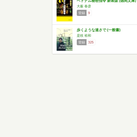
ベトナム秘密指令 新装版 (徳間文庫)
大薮 春彦
登録
9
歩くような速さで (一般書)
是枝 裕和
登録
325