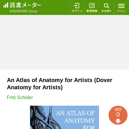
ログイン
新規登録
本を探
An Atlas of Anatomy for Artists (Dover
Anatomy for Artists)
Fritz Schider
感想
0