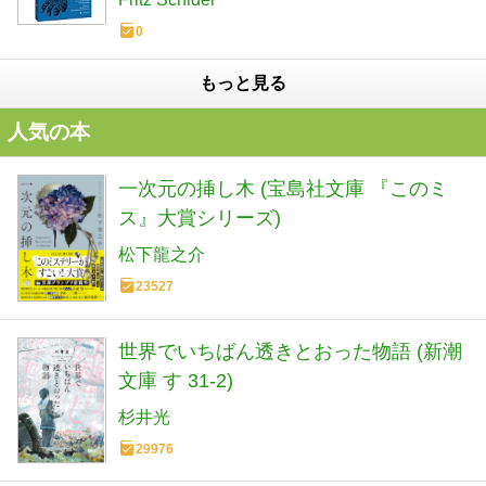
0
もっと見る
人気の本
一次元の挿し木 (宝島社文庫 『このミ
ス』大賞シリーズ)
松下龍之介
23527
世界でいちばん透きとおった物語 (新潮
文庫 す 31-2)
杉井光
29976