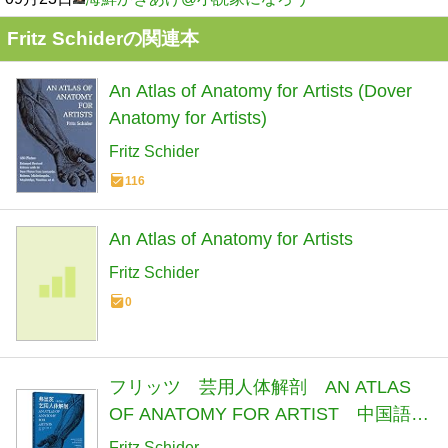
Fritz Schiderの関連本
An Atlas of Anatomy for Artists (Dover
Anatomy for Artists)
Fritz Schider
116
An Atlas of Anatomy for Artists
Fritz Schider
0
フリッツ 芸用人体解剖 AN ATLAS
OF ANATOMY FOR ARTIST 中国語版
美術/弗里茨艺用人体解剖 (彩色版)
Fritz Schider