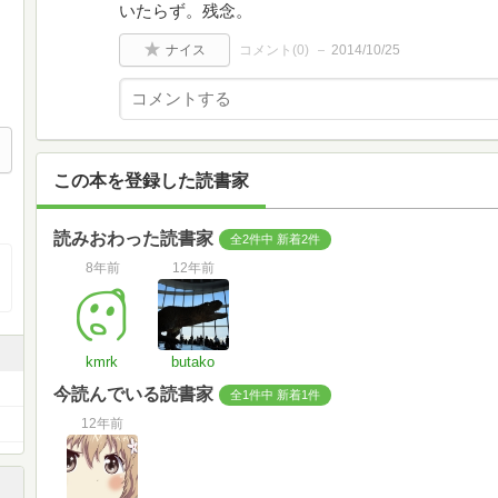
いたらず。残念。
ナイス
コメント(
0
)
2014/10/25
この本を登録した読書家
読みおわった読書家
全2件中 新着2件
8年前
12年前
kmrk
butako
今読んでいる読書家
全1件中 新着1件
12年前