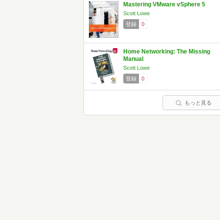
Mastering VMware vSphere 5
Scott Lowe
登録
0
Home Networking: The Missing
Manual
Scott Lowe
登録
0
もっと見る