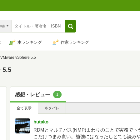
n和書
は
本ランキング
作家ランキング
are vSphere 5.5
5.5
感想・レビュー
1
全て表示
ネタバレ
butako
RDMとマルチパス(NMP)まわりのことで実務で
こだけつまみ食い。勉強にはなったしとても読み