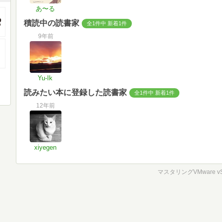
あ〜る
積読中の読書家
全1件中 新着1件
9年前
Yu-Ik
読みたい本に登録した読書家
全1件中 新着1件
12年前
xiyegen
マスタリングVMware vSp