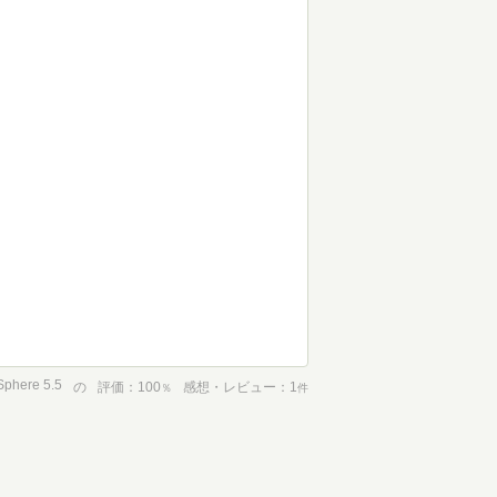
here 5.5
の
評価
100
感想・レビュー
1
％
件