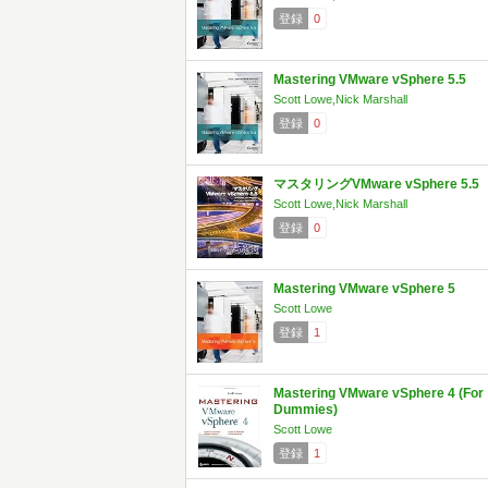
登録
0
Mastering VMware vSphere 5.5
Scott Lowe,Nick Marshall
登録
0
マスタリングVMware vSphere 5.5
Scott Lowe,Nick Marshall
登録
0
Mastering VMware vSphere 5
Scott Lowe
登録
1
Mastering VMware vSphere 4 (For
Dummies)
Scott Lowe
登録
1