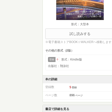
形式：大型本
試し読みする
※電子書籍ストアBOOK☆WALKERへ移動します
その他の形式（β版）
形式：Kindle版
登録
0
出版社：翔泳社
本の詳細
登録数
5
登録
ページ数
896
ページ
書店で詳細を見る