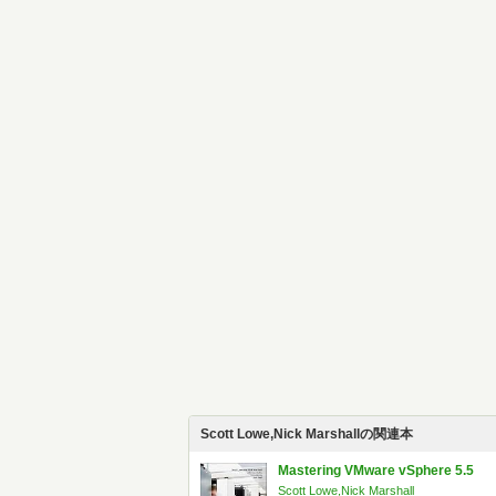
Scott Lowe,Nick Marshallの関連本
Mastering VMware vSphere 5.5
Scott Lowe,Nick Marshall