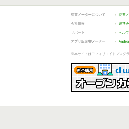
読書メーターについて
読書メ
会社情報
運営会
サポート
ヘルプ
アプリ版読書メーター
Andr
※本サイトはアフィリエイトプログ