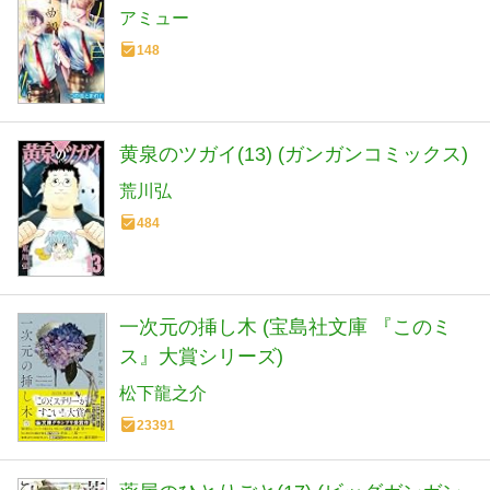
アミュー
148
黄泉のツガイ(13) (ガンガンコミックス)
荒川弘
484
一次元の挿し木 (宝島社文庫 『このミ
ス』大賞シリーズ)
松下龍之介
23391