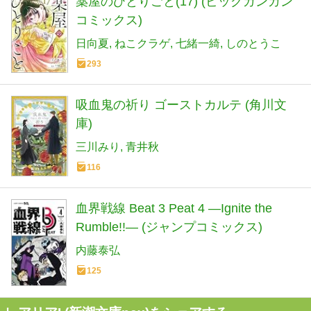
薬屋のひとりごと(17) (ビッグガンガン
コミックス)
日向夏
ねこクラゲ
七緒一綺
しのとうこ
293
吸血鬼の祈り ゴーストカルテ (角川文
庫)
三川みり
青井秋
116
血界戦線 Beat 3 Peat 4 ―Ignite the
Rumble!!― (ジャンプコミックス)
内藤泰弘
125