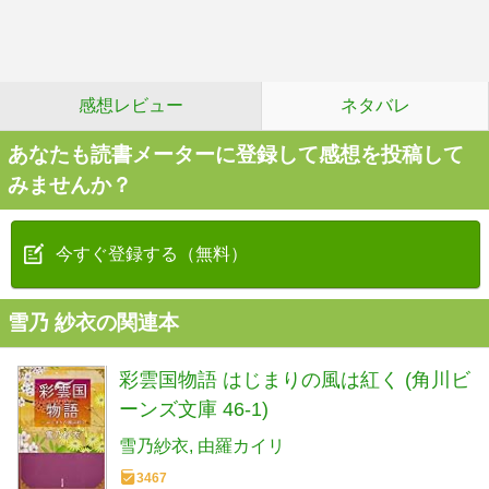
感想レビュー
ネタバレ
あなたも読書メーターに登録して感想を投稿して
みませんか？
今すぐ登録する（無料）
雪乃 紗衣の関連本
彩雲国物語 はじまりの風は紅く (角川ビ
ーンズ文庫 46-1)
雪乃紗衣
由羅カイリ
3467