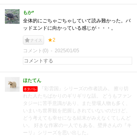
もか*
全体的にごちゃごちゃしていて読み難かった。バ
ッドエンドに向かっている感じが・・・。
★2
ナイス
コメント(0)
2025/01/05
ほたてん
『彩雲国』シリーズの作者読み。 擦り切
ネタバレ
れた人たちばかりのギリギリな話。 どうもファン
タジーに苦手意識があり、また登場人物も多く、
いまいち世界観を把握しきれていないのだけど、
どう考えても幸せになる結末がみえなくてしんど
い。 好きな作家の一人でもある、壁井さんの『キ
ーリ』シリーズを思い出した。