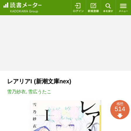
ログイン
新規登録
本を探
レアリアI (新潮文庫nex)
雪乃紗衣
,
雪広うたこ
感想
514