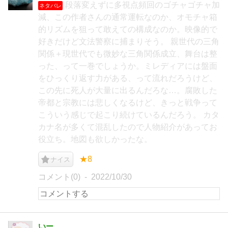
段落変えずに多視点頻回のゴチャゴチャ加
ネタバレ
減、この作者さんの通常運転なのか、オモチャ箱
的リズムを狙って敢えての構成なのか。映像的で
好きだけど文法警察に捕まりそう。 親世代の三角
関係＋現世代でも微妙な三角関係成立、舞台は整
った、って一巻でしょうか。ミレディアには盤面
をひっくり返す力がある、って流れだろうけど、
この先に死人が大量に出るんだろな…。腐敗した
帝都と宗教には悲しくなるけど、きっと戦争って
こういう感じで起こり続けているんだろう。 カタ
カナ名が多くて混乱したので人物紹介があってお
役立ち。地図も欲しかったな。
★8
ナイス
コメント(0)
2022/10/30
いー