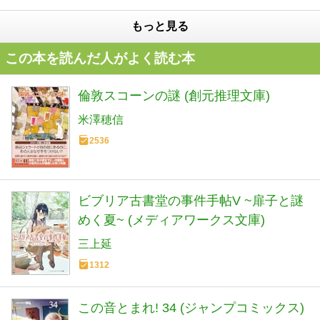
もっと見る
この本を読んだ人がよく読む本
倫敦スコーンの謎 (創元推理文庫)
米澤穂信
2536
ビブリア古書堂の事件手帖V ~扉子と謎
めく夏~ (メディアワークス文庫)
三上延
1312
この音とまれ! 34 (ジャンプコミックス)