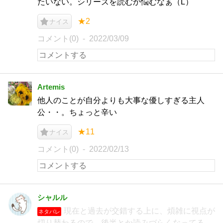
たいない。シリーズを読むか悩むなぁ（L）
★2
ナイス
コメント(0)
2022/03/09
Artemis
他人のことが自分よりも大事な優しすぎる主人
公・・。ちょっと辛い
★11
ナイス
コメント(0)
2022/02/13
シャルル
現在と過去が交錯する上に、煩雑に視点が
ネタバレ
切り替わるので、後半とか読みづらくなってる。