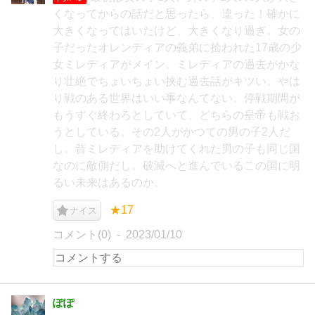
くなってからの話だと思ったら、違った！確かに
大きくなってはいたけど、大きくなり過ぎ。女の
子だったオレンディアの義弟に拾われた17歳の少
女ミレディアがメイン。ミレディアの過去がかな
り壮絶でちょいちょい挟む過去話がキツい。やは
り戦のある世界はいい事なんてない。停戦期間が
もうすぐ終わろとしていて、どちらの皇帝も戦お
うとしている。その2人がかつての男の子2人だ
し。昔ミレディアを助けてくれた男の子も同じ国
なのに敵側だし。破滅へと進んでいるこの国に明
るい未来はあるのか。
★17
ナイス
コメント(0)
2023/01/10
ぽぽ