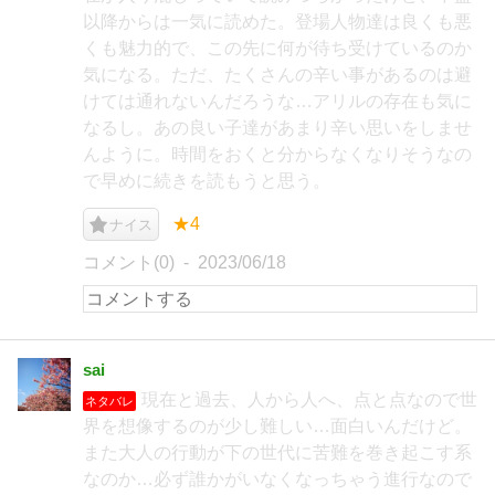
以降からは一気に読めた。登場人物達は良くも悪
くも魅力的で、この先に何が待ち受けているのか
気になる。ただ、たくさんの辛い事があるのは避
けては通れないんだろうな…アリルの存在も気に
なるし。あの良い子達があまり辛い思いをしませ
んように。時間をおくと分からなくなりそうなの
で早めに続きを読もうと思う。
★4
ナイス
コメント(0)
2023/06/18
sai
現在と過去、人から人へ、点と点なので世
ネタバレ
界を想像するのが少し難しい…面白いんだけど。
また大人の行動が下の世代に苦難を巻き起こす系
なのか…必ず誰かがいなくなっちゃう進行なので