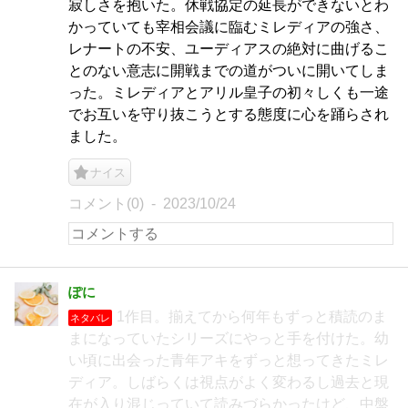
寂しさを抱いた。休戦協定の延長ができないとわ
かっていても宰相会議に臨むミレディアの強さ、
レナートの不安、ユーディアスの絶対に曲げるこ
とのない意志に開戦までの道がついに開いてしま
った。ミレディアとアリル皇子の初々しくも一途
でお互いを守り抜こうとする態度に心を踊らされ
ました。
ナイス
コメント(0)
2023/10/24
ぽに
1作目。揃えてから何年もずっと積読のま
ネタバレ
まになっていたシリーズにやっと手を付けた。幼
い頃に出会った青年アキをずっと想ってきたミレ
ディア。しばらくは視点がよく変わるし過去と現
在が入り混じっていて読みづらかったけど、中盤