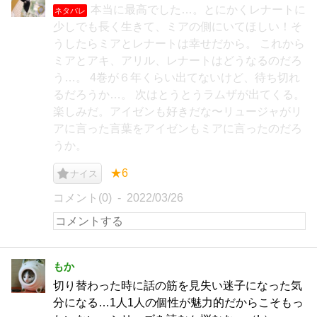
本当に最高でした…。とにかくレナートに
ネタバレ
少しでも長く生きて、ミアの側にいてほしい！そ
うしたらミアとレナートは幸せだから。 これから
ミアとアキ、アリル、レナートはどうなるのだろ
う…。 4巻が６年くらい出てないけど、待ち切れ
るだろうか…。 次はとうとうラムザが出てくる。
楽しみだ。アイゼンも好きだな〜リュージャがリ
アに言った言葉をアイゼンもミアに言ったのだろ
うか。
★6
ナイス
コメント(0)
2022/03/26
もか
切り替わった時に話の筋を見失い迷子になった気
分になる…1人1人の個性が魅力的だからこそもっ