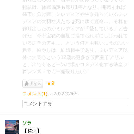
物語は、休戦協定も残り1年となり、開戦すれば
確実に負け戦、ミレディアや生き残っているミレ
ディアの大切な人たちは死にゆく運命…。それを
作り出したのがミレディアが「愛している」と告
げた、今も宝箱の奥底に捨てられずにしまわれて
いる黒羊のアキ…。という何とも救いようのない
世界。癒やしは、結婚相手であり、ミレディア以
外に無関心という12歳の謎多き仮面皇子アリル
と、出てくると一気に場がコメディ化する法皇フ
ロレンス（でも一発殴りたい）
★9
ナイス
コメント(1)
2022/02/05
ソラ
【整理】