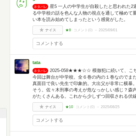
星5 一人の中学生が自殺したと思われた2
ネタバレ
る中学校の話を色んな人物の視点を通して極めて重
い本を読み始めてしまったという感覚がした。
ナイス
★8
コメント(
0
)
2025/09/01
tata
2025-058★★★☆☆ 模倣犯に続いて
ネタバレ
今回は舞台が中学校。全６巻の内の１巻なのでま
真面目で良い先生で印象的。大出父が非常に横暴
そう。佐々木刑事の考えが危なっかしい感じ？森
がたくさんある。これから少しずつ回収される伏
ナイス
★10
コメント(
0
)
2025/08/25