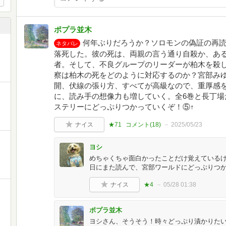
ポプラ並木
何年ぶりだろうか？ソロモンの偽証の再
ネタバレ
落死した。彼の死は、両親の言う通り自殺か、あ
者。そして、不良グループのリーダーが柏木を殺
察は柏木の死をどのように対応するのか？宮部み
開、伏線の張り方、すべてが高級なので、重厚感
に、読み手の想像力も増していく。全6巻と長丁場
ステリーにどっぷりつかっていくぞ！⑤↑
ナイス
★71
コメント(
18
)
2025/05/23
ヨシ
めちゃくちゃ面白かったことだけ覚えている
日にまた読んで、宮部ワールドにどっぷりつ
ナイス
★4
05/28 01:38
ポプラ並木
ヨシさん、そうそう！時々どっぷり漬かりた