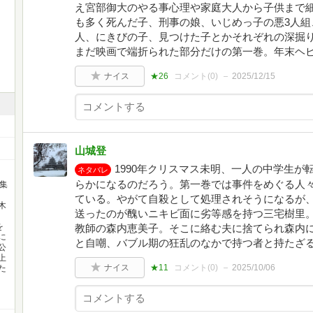
え宮部御大のやる事心理や家庭大人から子供まで
も多く死んだ子、刑事の娘、いじめっ子の悪3人組
人、にきびの子、見つけた子とかそれぞれの深掘
まだ映画で端折られた部分だけの第一巻。年末ヘ
ナイス
★26
コメント(
0
)
2025/12/15
山城登
1990年クリスマス未明、一人の中学生
ネタバレ
らかになるのだろう。第一巻では事件をめぐる人
集
ている。やがて自殺として処理されそうになるが
木
送ったのが醜いニキビ面に劣等感を持つ三宅樹里
を
教師の森内恵美子。そこに絡む夫に捨てられ森内
に
と自嘲、バブル期の狂乱のなかで持つ者と持たざ
公
上
ナイス
★11
コメント(
0
)
2025/10/06
た