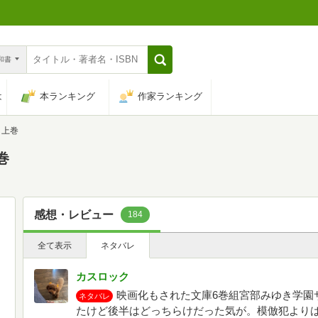
n和書
は
本ランキング
作家ランキング
 上巻
巻
感想・レビュー
184
全て表示
ネタバレ
カスロック
映画化もされた文庫6巻組宮部みゆき学園
ネタバレ
たけど後半はどっちらけだった気が。模倣犯より