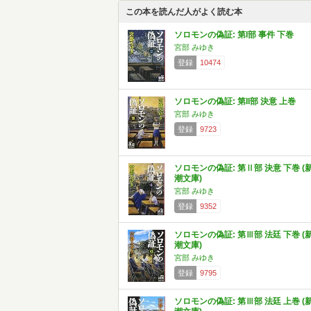
この本を読んだ人がよく読む本
ソロモンの偽証: 第I部 事件 下巻
宮部 みゆき
登録
10474
ソロモンの偽証: 第II部 決意 上巻
宮部 みゆき
登録
9723
ソロモンの偽証: 第Ⅱ部 決意 下巻 (
潮文庫)
宮部 みゆき
登録
9352
ソロモンの偽証: 第Ⅲ部 法廷 下巻 (
潮文庫)
宮部 みゆき
登録
9795
ソロモンの偽証: 第Ⅲ部 法廷 上巻 (