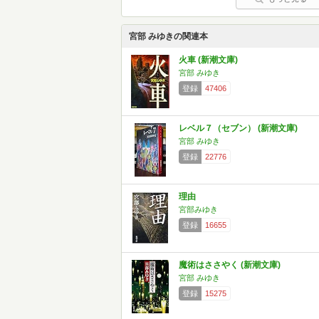
宮部 みゆきの関連本
火車 (新潮文庫)
宮部 みゆき
登録
47406
レベル７（セブン） (新潮文庫)
宮部 みゆき
登録
22776
理由
宮部みゆき
登録
16655
魔術はささやく (新潮文庫)
宮部 みゆき
登録
15275