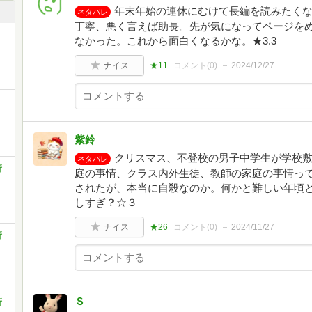
年末年始の連休にむけて長編を読みたく
ネタバレ
丁寧、悪く言えば助長。先が気になってページを
なかった。これから面白くなるかな。★3.3
ナイス
★11
コメント(
0
)
2024/12/27
紫鈴
クリスマス、不登校の男子中学生が学校
ネタバレ
新
庭の事情、クラス内外生徒、教師の家庭の事情っ
されたが、本当に自殺なのか。何かと難しい年頃
しすぎ？☆３
ナイス
★26
コメント(
0
)
2024/11/27
新
Ｓ
新