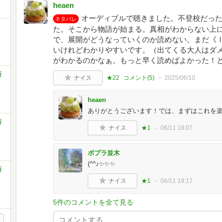
heaen
オーディブルで聴きました。不登校だった
ネタバレ
た。そこから物語が始まる。真相がわからない上
で、展開がどうなっていくのか読めない。まだ《
いけれどわかりやすいです。（出てくる大人はダ
がわかるのかなぁ。もっと早く読めばよかった！
新
ナイス
★22
コメント(
5
)
2025/06/10
heaen
ありがとうございます！では、まずはこれを楽し
新
ナイス
★1
06/11 19:07
ポプラ並木
(^^♪✨✨✨
新
ナイス
★1
06/11 19:17
5件のコメントを全て見る