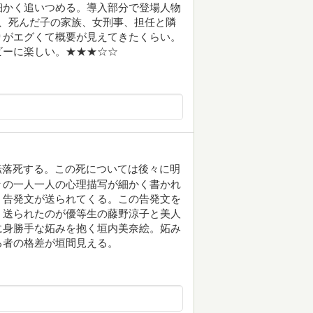
細かく追いつめる。導入部分で登場人物
、死んだ子の家族、女刑事、担任と隣
りがエグくて概要が見えてきたくらい。
ビーに楽しい。★★★☆☆
が転落死する。この死については後々に明
々の一人一人の心理描写が細かく書かれ
、告発文が送られてくる。この告発文を
。送られたのが優等生の藤野涼子と美人
に身勝手な妬みを抱く垣内美奈絵。妬み
る者の格差が垣間見える。