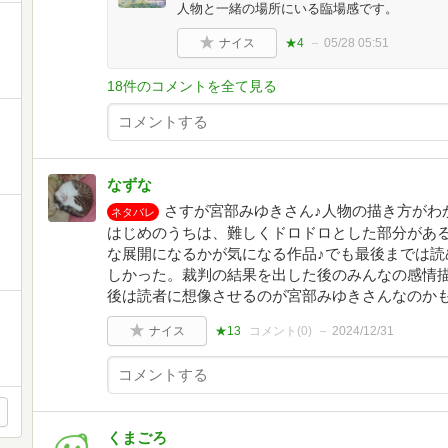
人物と一緒の場所にいる臨場感です。
ナイス
★4
05/28 05:51
18件のコメントを全て見る
なずな
さすが宮部みゆきさん♪人物の描き方がわ
ネタバレ
はじめのうちは、難しくドロドロとした部分があ
な展開になるかが気になる作品♪でも最後までは読
しかった。裁判の結果を出した後のみんなの感情
後は読者に想像させるのが宮部みゆきさんなのか
ナイス
★13
コメント(
0
)
2024/12/31
くまごろ