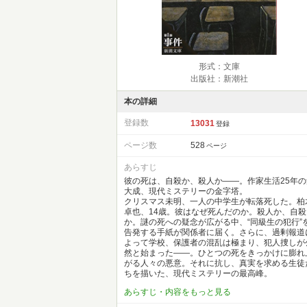
形式：文庫
出版社：新潮社
本の詳細
登録数
13031
登録
ページ数
528
ページ
あらすじ
彼の死は、自殺か、殺人か――。作家生活25年の
大成、現代ミステリーの金字塔。
クリスマス未明、一人の中学生が転落死した。柏
卓也、14歳。彼はなぜ死んだのか。殺人か、自殺
か。謎の死への疑念が広がる中、“同級生の犯行”
告発する手紙が関係者に届く。さらに、過剰報道
よって学校、保護者の混乱は極まり、犯人捜しが
然と始まった――。ひとつの死をきっかけに膨れ
がる人々の悪意。それに抗し、真実を求める生徒
ちを描いた、現代ミステリーの最高峰。
あらすじ・内容をもっと見る