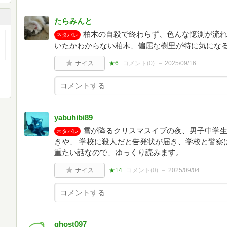
たらみんと
柏木の自殺で終わらず、色んな憶測が流
ネタバレ
いたかわからない柏木、偏屈な樹里が特に気にな
ナイス
★6
コメント(
0
)
2025/09/16
yabuhibi89
雪が降るクリスマスイブの夜、男子中学生
ネタバレ
きや、 学校に殺人だと告発状が届き、学校と警察
重たい話なので、ゆっくり読みます。
ナイス
★14
コメント(
0
)
2025/09/04
ghost097