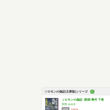
ソロモンの偽証(文庫版)シリーズ
5
ソロモンの偽証: 第I部 事件 下巻
宮部 みゆき
登録
10474