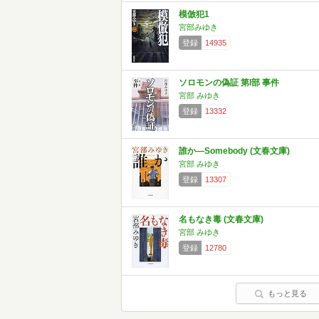
模倣犯1
宮部みゆき
登録
14935
ソロモンの偽証 第I部 事件
宮部 みゆき
登録
13332
誰か―Somebody (文春文庫)
宮部 みゆき
登録
13307
名もなき毒 (文春文庫)
宮部 みゆき
登録
12780
もっと見る