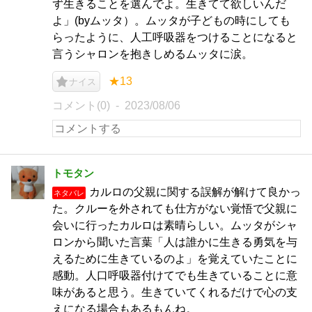
ず生きることを選んでよ。生きてて欲しいんだ
よ」(byムッタ）。ムッタが子どもの時にしても
らったように、人工呼吸器をつけることになると
言うシャロンを抱きしめるムッタに涙。
★13
ナイス
コメント(0)
2023/08/06
トモタン
カルロの父親に関する誤解が解けて良かっ
ネタバレ
た。クルーを外されても仕方がない覚悟で父親に
会いに行ったカルロは素晴らしい。ムッタがシャ
ロンから聞いた言葉「人は誰かに生きる勇気を与
えるために生きているのよ」を覚えていたことに
感動。人口呼吸器付けてでも生きていることに意
味があると思う。生きていてくれるだけで心の支
えになる場合もあるもんね。