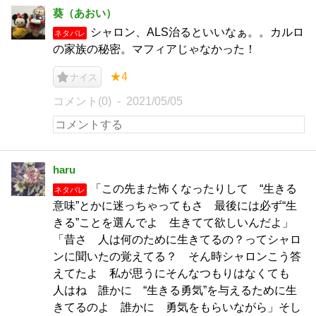
葵（あおい）
シャロン、ALS治るといいなぁ。。カルロ
ネタバレ
の家族の秘密。マフィアじゃなかった！
★4
ナイス
コメント(0)
2021/05/05
haru
「この先また怖くなったりして “生きる
ネタバレ
意味”とかに迷っちゃってもさ 最後には必ず“生
きる”ことを選んでよ 生きてて欲しいんだよ」
「昔さ 人は何のために生きてるの？ってシャロ
ンに聞いたの覚えてる？ そん時シャロンこう答
えてたよ 私が思うにそんなつもりはなくても
人はね 誰かに “生きる勇気”を与えるために生
きてるのよ 誰かに 勇気をもらいながら」そし