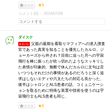
★6
ナイス
コメント(0)
2024/07/06
ダイスケ
父親の最期を看取りマフィアへの潜入捜査
ネタバレ
官であった真実を知ることを優先したカルロ、ジ
ョーカーズから外され？目前に迫った月への宇宙
飛行を棒に振ったが吹っ切れたようなスッキリし
た表情が印象的、無断で休んだカルロに文句は言
いつつもそれだけの事情があるのだろうと深く追
求はしないエディや六太たちの対応も良かった、
後半はシャロンとALS患者の話、コミュニケーシ
ョンを取るために特殊な装置や技術を使うのは宇
宙飛行士もALS患者も同じ、
★6
ナイス