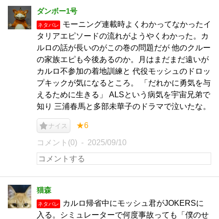
ダンボー1号
モーニング連載時よくわかってなかったイ
ネタバレ
タリアエピソードの流れがようやくわかった。カ
ルロの話が長いのがこの巻の問題だが 他のクルー
の家族エピも今後あるのか。月はまだまだ遠いが
カルロ不参加の着地訓練と 代役モッシュのドロッ
プキックが気になるところ。 「だれかに勇気を与
えるために生きる」 ALSという病気を宇宙兄弟で
知り 三浦春馬と多部未華子のドラマで泣いたな。
★6
ナイス
コメント(0)
2025/09/10
猫森
カルロ帰省中にモッシュ君がJOKERSに
ネタバレ
入る。シミュレーターで何度事故っても「僕のせ