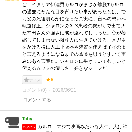
ど、イタリア伊達男カルロがまさか離脱❓カルロ
の過去にそんな目を背けたい事があったとは、で
も父の死後明らかになった真実に宇宙への想いへ
軌道修正。シャロンのALS患者の繋がりで出てき
た幸田さんの強さに涙が溢れてしまった。心が萎
縮してしまわない限り人は生きていける、メガネ
をかける様に人工呼吸器や装置を使えばイイのよ
と言えるようになるまでの葛藤を思うとすごく重
みのある言葉だ。シャロンに生きていて欲しいと
伝えるムッタの優しさ、好きなシーンだ。
★6
ナイス
コメント(0)
2026/06/21
Toby
カルロ、マジで映画みたいな人生。人は誰
ネタバレ