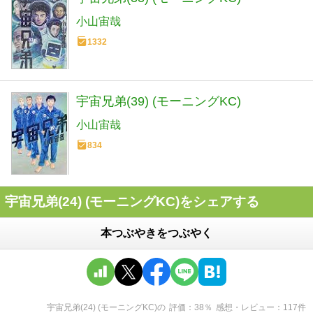
小山宙哉
1332
宇宙兄弟(39) (モーニングKC)
小山宙哉
834
宇宙兄弟(24) (モーニングKC)をシェアする
本つぶやきをつぶやく
宇宙兄弟(24) (モーニングKC)
の
評価
38
％
感想・レビュー
117
件