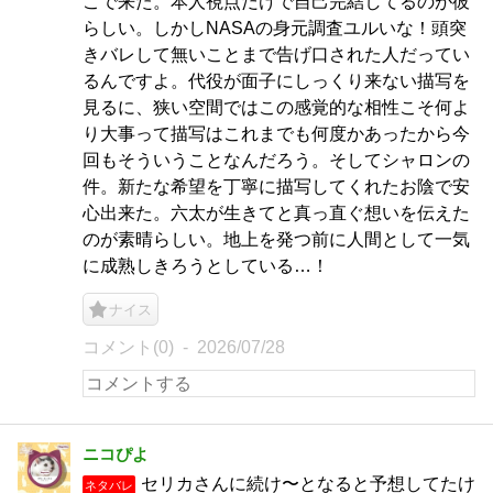
こで来た。本人視点だけで自己完結してるのが彼
らしい。しかしNASAの身元調査ユルいな！頭突
きバレして無いことまで告げ口された人だってい
るんですよ。代役が面子にしっくり来ない描写を
見るに、狭い空間ではこの感覚的な相性こそ何よ
り大事って描写はこれまでも何度かあったから今
回もそういうことなんだろう。そしてシャロンの
件。新たな希望を丁寧に描写してくれたお陰で安
心出来た。六太が生きてと真っ直ぐ想いを伝えた
のが素晴らしい。地上を発つ前に人間として一気
に成熟しきろうとしている…！
ナイス
コメント(0)
2026/07/28
ニコぴよ
セリカさんに続け〜となると予想してたけ
ネタバレ