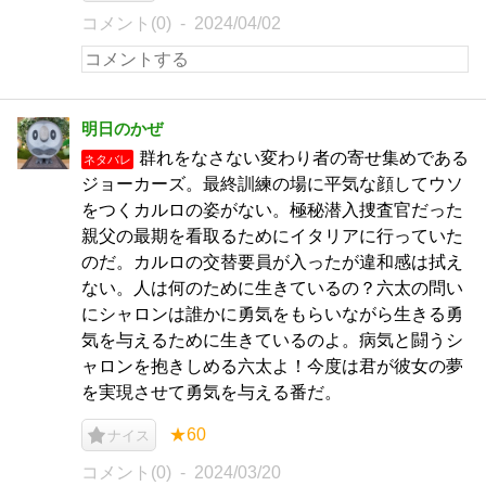
コメント(0)
2024/04/02
明日のかぜ
群れをなさない変わり者の寄せ集めである
ネタバレ
ジョーカーズ。最終訓練の場に平気な顔してウソ
をつくカルロの姿がない。極秘潜入捜査官だった
親父の最期を看取るためにイタリアに行っていた
のだ。カルロの交替要員が入ったが違和感は拭え
ない。人は何のために生きているの？六太の問い
にシャロンは誰かに勇気をもらいながら生きる勇
気を与えるために生きているのよ。病気と闘うシ
ャロンを抱きしめる六太よ！今度は君が彼女の夢
を実現させて勇気を与える番だ。
★60
ナイス
コメント(0)
2024/03/20