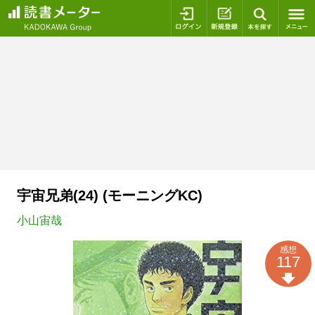
ログイン
新規登録
本を探
宇宙兄弟(24) (モーニングKC)
小山宙哉
感想
117