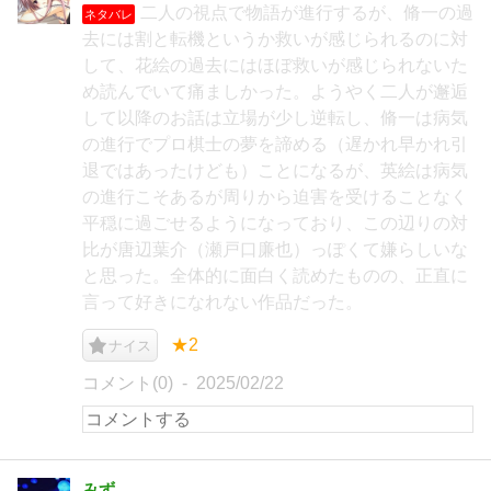
二人の視点で物語が進行するが、脩一の過
ネタバレ
去には割と転機というか救いが感じられるのに対
して、花絵の過去にはほぼ救いが感じられないた
め読んでいて痛ましかった。ようやく二人が邂逅
して以降のお話は立場が少し逆転し、脩一は病気
の進行でプロ棋士の夢を諦める（遅かれ早かれ引
退ではあったけども）ことになるが、英絵は病気
の進行こそあるが周りから迫害を受けることなく
平穏に過ごせるようになっており、この辺りの対
比が唐辺葉介（瀬戸口廉也）っぽくて嫌らしいな
と思った。全体的に面白く読めたものの、正直に
言って好きになれない作品だった。
★2
ナイス
コメント(0)
2025/02/22
みず