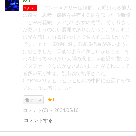
『アンナメアリー症候群』と呼ばれる他人
ネタバレ
の感覚 思考 感情を共有する病を患った 俣野脩
一と中村花絵二人の少年少女の物語。 分かりきっ
た救いようのない展開でありながらも、ひとすじ
の光を感じられる終わり方で個人的にはよかった
です。 ただ、花絵に対する凌辱描写が多いように
は感じました。天使のように美しいからこそ、そ
れを折ってやりたい人間の浅ましさ欲望を描いた
メタファー？なのかなと思いましたがそれにして
も多い気がする。別名義で執筆された、
CARNIVALとヒラヒラヒヒルの中間に位置する作
品のように感じました。
★1
ナイス
コメント(0)
2024/05/16