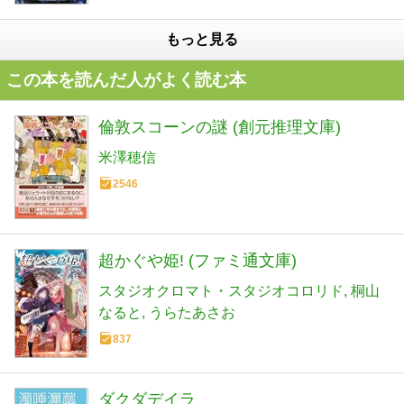
もっと見る
この本を読んだ人がよく読む本
倫敦スコーンの謎 (創元推理文庫)
米澤穂信
2546
超かぐや姫! (ファミ通文庫)
スタジオクロマト・スタジオコロリド
桐山
なると
うらたあさお
837
ダクダデイラ