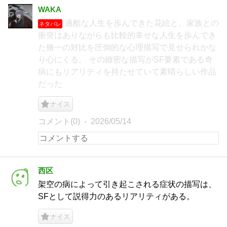
WAKA
過酷な人生を歩んできた花絵と、家族との
ネタバレ
衝突はありながらも比較的幸せな人生を歩んでき
た脩一の対比を圧倒的な心理描写で見せられかな
り心にくる。 その緻密な描写がSF要素である奇
病にもリアリティを持たせていて素晴らしい作品
だった
ナイス
コメント(0)
2026/05/14
西区
架空の病によって引き起こされる症状の描写は、
SFとして説得力のあるリアリティがある。
ナイス