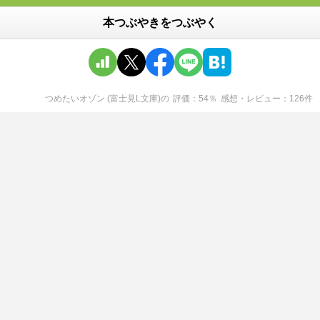
本つぶやきをつぶやく
つめたいオゾン (富士見L文庫)
の
評価
54
％
感想・レビュー
126
件