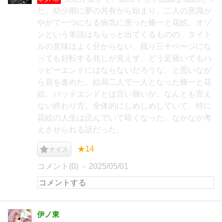
た。幼少期に夢の共有から始まり、二人の意識が
やがて一つになる病気に患った脩一と花絵。オゾ
ンという単語はちらっと出てくるものの、タイト
ルの意味はよく分からない。残り三十ページにな
っても好転する兆しが見えず、どう足掻いてもハ
ッピーエンドにはならないだろうな、と思いなが
ら頁を進めた。結局二人で一人となった脩一と花
絵。バッドエンドとは言い難いが、なんとも言え
ない終わり方。全体的にじめじめしていて、特に
花絵の人生は読んでいて暗くなった。なかなか考
えさせられる話だった。
★14
ナイス
コメント(0)
2025/05/01
伊ノ東