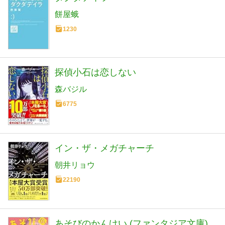
餅屋蛾
1230
探偵小石は恋しない
森バジル
6775
イン・ザ・メガチャーチ
朝井リョウ
22190
あそびのかんけい (ファンタジア文庫)