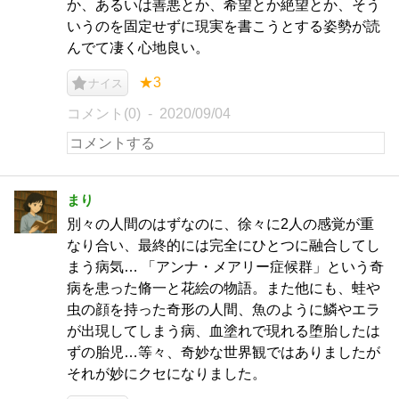
か、あるいは善悪とか、希望とか絶望とか、そう
いうのを固定せずに現実を書こうとする姿勢が読
んでて凄く心地良い。
★3
ナイス
コメント(0)
2020/09/04
まり
別々の人間のはずなのに、徐々に2人の感覚が重
なり合い、最終的には完全にひとつに融合してし
まう病気… 「アンナ・メアリー症候群」という奇
病を患った脩一と花絵の物語。また他にも、蛙や
虫の顔を持った奇形の人間、魚のように鱗やエラ
が出現してしまう病、血塗れで現れる堕胎したは
ずの胎児…等々、奇妙な世界観ではありましたが
それが妙にクセになりました。