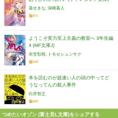
葵せきな
深崎暮人
971
ようこそ実力至上主義の教室へ 3年生編
4 (MF文庫J)
衣笠彰梧
トモセシュンサク
445
本を読むのが超速い人の頭の中ってど
うなってんの殺人事件
白井智之
865
つめたいオゾン (富士見L文庫)をシェアする