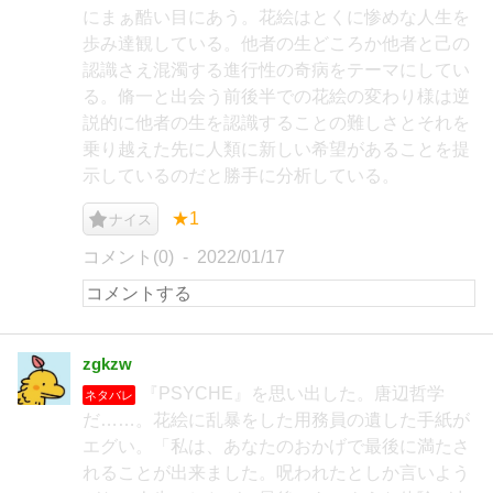
にまぁ酷い目にあう。花絵はとくに惨めな人生を
歩み達観している。他者の生どころか他者と己の
認識さえ混濁する進行性の奇病をテーマにしてい
る。脩一と出会う前後半での花絵の変わり様は逆
説的に他者の生を認識することの難しさとそれを
乗り越えた先に人類に新しい希望があることを提
示しているのだと勝手に分析している。
★1
ナイス
コメント(0)
2022/01/17
zgkzw
『PSYCHE』を思い出した。唐辺哲学
ネタバレ
だ……。花絵に乱暴をした用務員の遺した手紙が
エグい。「私は、あなたのおかげで最後に満たさ
れることが出来ました。呪われたとしか言いよう