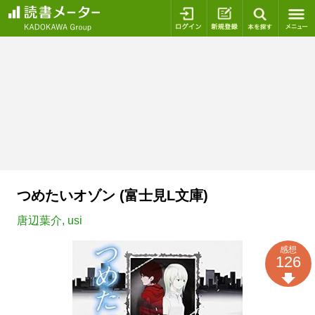
ログイン
新規登録
本を探
つめたいオゾン (富士見L文庫)
唐辺葉介
,
usi
感想
126