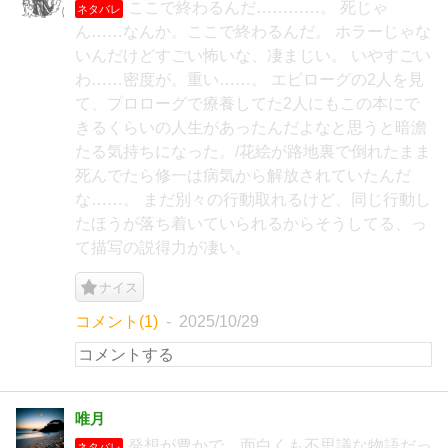
ここで終わるんだ…………。 死じゃ
ネタバレ
ん……なんか。ここで終わるんだ。 ホラーじゃな
いんだけどすごい怖いな、凄まじい。 いやすごい
わ……密度が。重い……。 エピローグの2人を見
て、プロローグで療養してた2人にもこの本にで
きるくらいの人生があったんだよなと思うと暗澹
たる気持ちになった。/花絵が路地裏で倒れたまま
死んでたら修一は病気から解放されていたんだ
な……。 まだ別々の行動取れるけど、同じ行動し
たほうが落ち着いていられるからそうしてる、っ
て描写の説得力が凄い。
ナイス
コメント(1)
2025/10/29
唯月
発想が豊かで、面白くも不思議な物語だっ
ネタバレ