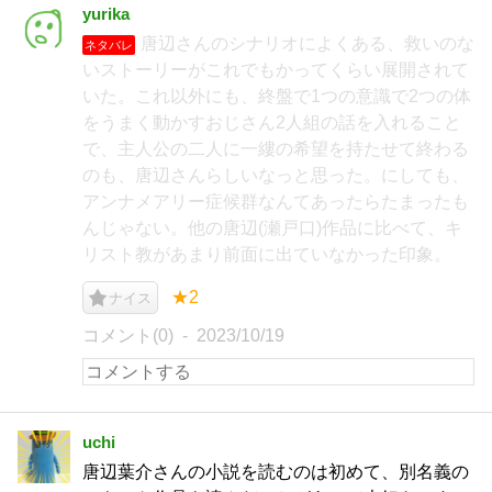
yurika
唐辺さんのシナリオによくある、救いのな
ネタバレ
いストーリーがこれでもかってくらい展開されて
いた。これ以外にも、終盤で1つの意識で2つの体
をうまく動かすおじさん2人組の話を入れること
で、主人公の二人に一縷の希望を持たせて終わる
のも、唐辺さんらしいなっと思った。にしても、
アンナメアリー症候群なんてあったらたまったも
んじゃない。他の唐辺(瀬戸口)作品に比べて、キ
リスト教があまり前面に出ていなかった印象。
★2
ナイス
コメント(0)
2023/10/19
uchi
唐辺葉介さんの小説を読むのは初めて、別名義の