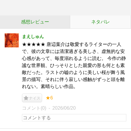
感想レビュー
ネタバレ
まえしゅん
★★★★★ 唐辺葉介は敬愛するライターの一人
で、彼の文章には清潔過ぎる美しさ、虚無的な安
心感があって、毎度溺れるように読む。 今作の静
謐な世界観、ひっそりとした親愛の形も何とも素
敵だった。ラストの嘘のように美しい桜が舞う風
景の描写、それに伴う寂しい感触がずっと頭を離
れない。素晴らしい作品。
★6
ナイス
コメント(0)
2026/06/20