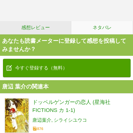
感想レビュー
ネタバレ
あなたも読書メーターに登録して感想を投稿して
みませんか？
今すぐ登録する（無料）
唐辺 葉介の関連本
ドッペルゲンガーの恋人 (星海社
FICTIONS カ 1-1)
唐辺葉介
シライシユウコ
876