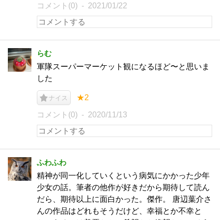
コメント(0)
2021/01/22
らむ
軍隊スーパーマーケット観になるほど〜と思いま
した
★2
ナイス
コメント(0)
2020/11/13
ふわふわ
精神が同一化していくという病気にかかった少年
少女の話。筆者の他作が好きだから期待して読ん
だら、期待以上に面白かった。傑作。 唐辺葉介さ
んの作品はどれもそうだけど、幸福とか不幸と