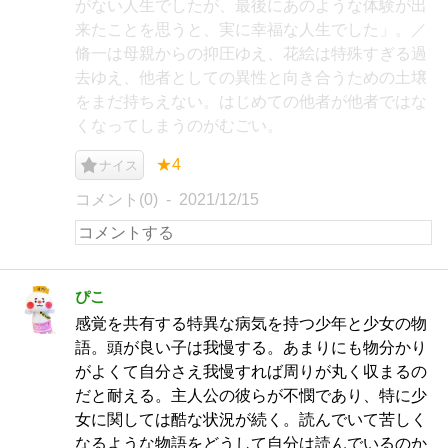
がない人生でしたが、最後にあのような体験が出
来たことを思うと、実に幸福な人生でした」。／
脩一は母親からの抑圧ゆえ、花絵は特殊すぎる過
去ゆえ、他者としての異性と向き合うための土壌
をまだ持ちえない。はじめての他者が他者ではな
くなってしまうのがむごい。
★4
ナイス
コメント(0)
2021/12/15
ぴこ
感覚を共有する特異な病気を持つ少年と少女の物
語。頭が良い子は我慢する。あまりにも物分かり
がよくて自分さえ我慢すれば周りが丸く収まるの
だと耐える。主人公の彼らが不憫であり、特に少
女に関しては酷な状況が続く。読んでいて苦しく
なるような物語をどうして自分は読んでいるのか