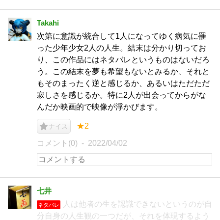
Takahi
次第に意識が統合して1人になってゆく病気に罹
った少年少女2人の人生。結末は分かり切ってお
り、この作品にはネタバレというものはないだろ
う。この結末を夢も希望もないとみるか、それと
もそのまったく逆と感じるか、あるいはただただ
寂しさを感じるか。特に2人が出会ってからがな
んだか映画的で映像が浮かびます。
★2
ナイス
コメント(0)
2022/04/02
七井
人は他者の生を認識できないというのが自
ネタバレ
分自身の人生観の一つだが、それを体現するよう