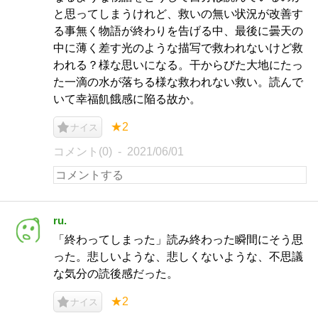
と思ってしまうけれど、救いの無い状況が改善す
る事無く物語が終わりを告げる中、最後に曇天の
中に薄く差す光のような描写で救われないけど救
われる？様な思いになる。干からびた大地にたっ
た一滴の水が落ちる様な救われない救い。読んで
いて幸福飢餓感に陥る故か。
★2
ナイス
コメント(0)
2021/06/01
ru.
「終わってしまった」読み終わった瞬間にそう思
った。悲しいような、悲しくないような、不思議
な気分の読後感だった。
★2
ナイス