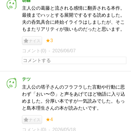
胡蝶
主人公の葛藤と流される感情に翻弄される本作。
最後までハッとする展開でするする読めました。
夫の呑気具合に終始イライラはしましたが、そこ
もまたリアリティが強いものだったと思います。
★3
ナイス
コメント(0)
2026/06/07
テツ
主人公の塔子さんのフラフラした言動や行動に思
わず「おい〜😯」と声をあげてほど物語に入り込
めました。分厚い本ですが一気読みでした。もっ
と島本理生さんの本が読みたいです。
★4
ナイス
コメント(0)
2026/05/18