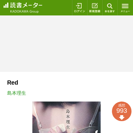
ログイン
新規登録
本を探
Red
島本理生
感想
993