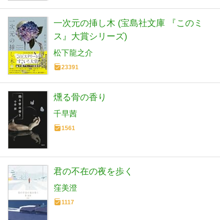
一次元の挿し木 (宝島社文庫 『このミ
ス』大賞シリーズ)
松下龍之介
23391
燻る骨の香り
千早茜
1561
君の不在の夜を歩く
窪美澄
1117