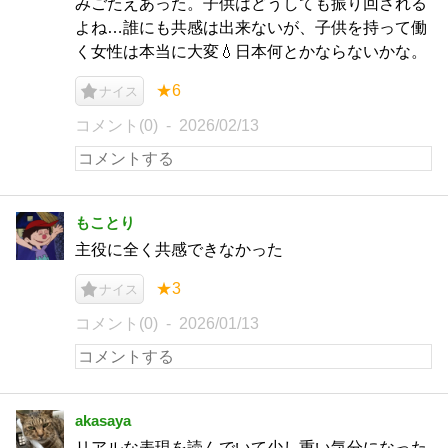
みごたえあった。子供はどうしても振り回される
よね…誰にも共感は出来ないが、子供を持って働
く女性は本当に大変💧日本何とかならないかな。
★6
ナイス
コメント(0)
2026/02/13
もことり
主役に全く共感できなかった
★3
ナイス
コメント(0)
2026/01/13
akasaya
リアルな表現を読んでいて少し重い気分になった