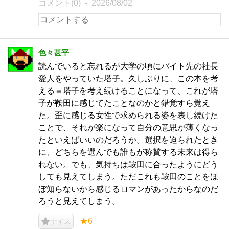
コメント(0)
2026/08/02
色々甚平
読んでいると忘れるが大学の頃にバイト先の社長
愛人をやっていた塔子。久しぶりに、この本を考
える＝塔子を考え続けることになって、これが塔
子が鞍田に感じてたことなのかと錯覚すら覚え
た。歪に感じる女性で求められる姿を表し続けた
ことで、それが楽になって自分の意思が薄くなっ
たといえばいいのだろうか。選択を迫られたとき
に、どちらを選んでも誰もが称賛する未来は得ら
れない。でも、気持ちは鞍田に合ったようにどう
しても見えてしまう。ただこれも鞍田のことをほ
ぼ知らないから感じるロマンがあったからなのだ
ろうと見えてしまう。
★6
ナイス