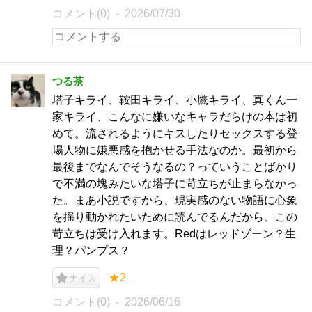
コメント(0)
2026/07/30
つる茶
塔子キライ、鞍田キライ、小鷹キライ、真くん一
家キライ、こんなに嫌いなキャラだらけの本は初
めて。流されるようにキスしたりセックスする登
場人物に嫌悪感を抱かせる手法なのか。最初から
最後までなんでそうなるの？っていうことばかり
で不満の塊みたいな塔子に苛立ちが止まらなかっ
た。まあ小説ですから、現実感のない物語に心象
を揺り動かれたいために読んでるんだから、この
苛立ちは受け入れます。Redはレッドゾーン？生
理？パンプス？
★2
ナイス
コメント(0)
2026/06/16