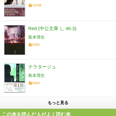
12788
Red (中公文庫 し 46-3)
島本理生
5359
ナラタージュ
島本理生
5264
もっと見る
この本を読んだ人がよく読む本