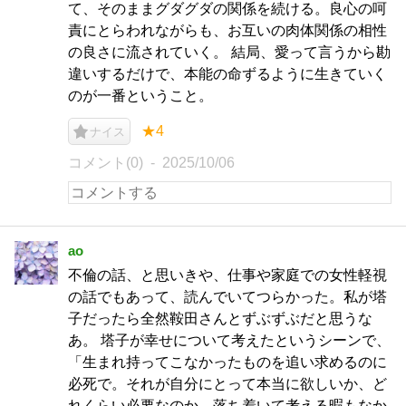
て、そのままグダグダの関係を続ける。良心の呵
責にとらわれながらも、お互いの肉体関係の相性
の良さに流されていく。 結局、愛って言うから勘
違いするだけで、本能の命ずるように生きていく
のが一番ということ。
★4
ナイス
コメント(0)
2025/10/06
ao
不倫の話、と思いきや、仕事や家庭での女性軽視
の話でもあって、読んでいてつらかった。私が塔
子だったら全然鞍田さんとずぶずぶだと思うな
あ。 塔子が幸せについて考えたというシーンで、
「生まれ持ってこなかったものを追い求めるのに
必死で。それが自分にとって本当に欲しいか、ど
れくらい必要なのか、落ち着いて考える暇もなか