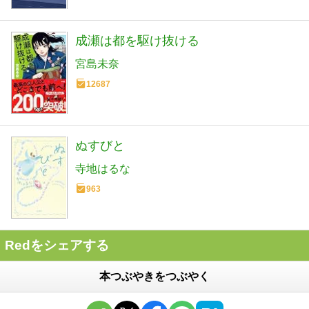
成瀬は都を駆け抜ける
宮島未奈
12687
ぬすびと
寺地はるな
963
Redをシェアする
本つぶやきをつぶやく