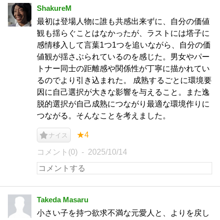
ShakureM
最初は登場人物に誰も共感出来ずに、自分の価値
観も揺らぐことはなかったが、ラストには塔子に
感情移入して言葉1つ1つを追いながら、自分の価
値観が揺さぶられているのを感じた。男女やパー
トナー同士の距離感や関係性が丁寧に描かれてい
るのでより引き込まれた。 成熟するごとに環境要
因に自己選択が大きな影響を与えること。また逸
脱的選択が自己成熟につながり最適な環境作りに
つながる。そんなことを考えました。
★4
ナイス
コメント(0)
2025/10/14
Takeda Masaru
小さい子を持つ欲求不満な元愛人と、よりを戻し