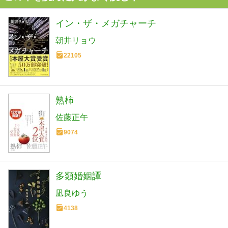
イン・ザ・メガチャーチ
朝井リョウ
22105
熟柿
佐藤正午
9074
多類婚姻譚
凪良ゆう
4138