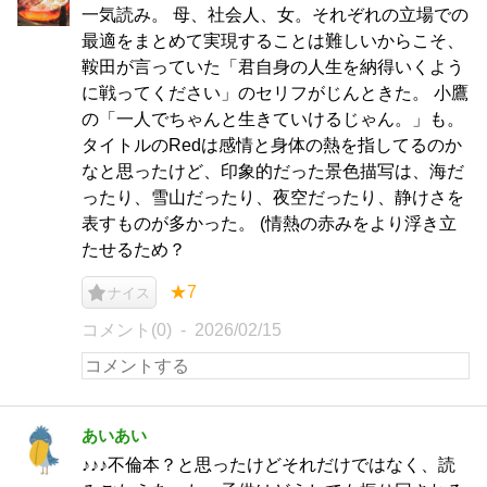
一気読み。 母、社会人、女。それぞれの立場での
最適をまとめて実現することは難しいからこそ、
鞍田が言っていた「君自身の人生を納得いくよう
に戦ってください」のセリフがじんときた。 小鷹
の「一人でちゃんと生きていけるじゃん。」も。
タイトルのRedは感情と身体の熱を指してるのか
なと思ったけど、印象的だった景色描写は、海だ
ったり、雪山だったり、夜空だったり、静けさを
表すものが多かった。 (情熱の赤みをより浮き立
たせるため？
★7
ナイス
コメント(0)
2026/02/15
あいあい
♪♪♪不倫本？と思ったけどそれだけではなく、読