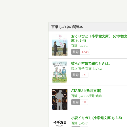
百瀬 しのぶの関連本
おくりびと〔小学館文庫〕 (小学館
庫 も 3-4)
百瀬 しのぶ
登録
1233
彼らが本気で編むときは、
荻上 直子,百瀬 しのぶ
登録
971
ATARU I (角川文庫)
百瀬 しのぶ,櫻井 武晴
登録
311
小説イキガミ (小学館文庫 も 3-5)
百瀬 しのぶ