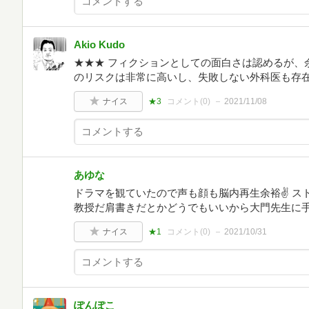
Akio Kudo
★★★ フィクションとしての面白さは認めるが、
のリスクは非常に高いし、失敗しない外科医も存
ナイス
★3
コメント(
0
)
2021/11/08
あゆな
ドラマを観ていたので声も顔も脳内再生余裕✌️ 
教授だ肩書きだとかどうでもいいから大門先生に手
ナイス
★1
コメント(
0
)
2021/10/31
ぽんぽこ