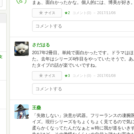
まぁ、面白かったかな。個人的には、博美が好き
ナイス
★2
コメント(
0
)
2017/11/06
さだはる
2017年2冊目。単純で面白かったです。ドラマは
文
た。去年はシリーズ4作目をやっていたそうで。あ
たタイプの話が楽でいいですね。
ナイス
★3
コメント(
0
)
2017/01/08
王蠱
「失敗しない」決意が武器。フリーランスの凄腕医
イズ。現行シリーズをちょくちょく見てるので気
柔らかくなってたんだなぁとｗ時に我が道をいき