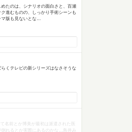
しめたのは、シナリオの面白さと、百瀬
サク進むものの、しっかり手術シーンも
ラマ版も見ないとな…
ばらくテレビの新シリーズはなさそうな
。
って名前とか博美が最初は派遣された医
が倒れるとか実際にあるのかな…鳥井み