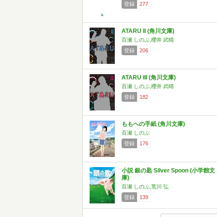
登録
277
ATARU II (角川文庫)
百瀬 しのぶ,櫻井 武晴
登録
206
ATARU III (角川文庫)
百瀬 しのぶ,櫻井 武晴
登録
182
ももへの手紙 (角川文庫)
百瀬 しのぶ
登録
176
小説 銀の匙 Silver Spoon (小学館文
庫)
百瀬 しのぶ,荒川 弘
登録
139