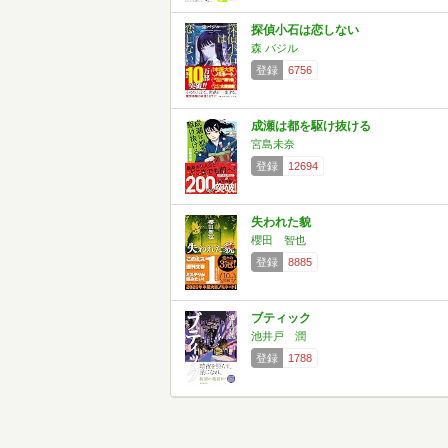
探偵小石は恋しない
森 バジル
登録
6756
成瀬は都を駆け抜ける
宮島未奈
登録
12694
失われた貌
櫻田 智也
登録
8885
ブティック
池井戸 潤
登録
1788