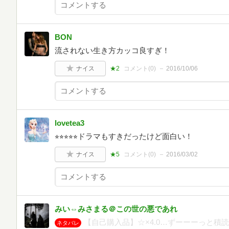
BON
流されない生き方カッコ良すぎ！
ナイス
★2
コメント(
0
)
2016/10/06
lovetea3
⭐︎⭐︎⭐︎⭐︎⭐︎ドラマもすきだったけど面白い！
ナイス
★5
コメント(
0
)
2016/03/02
みい⇔みさまる＠この世の悪であれ
【自己購入品】☆×4.0…ずーーーっと積
ネタバレ