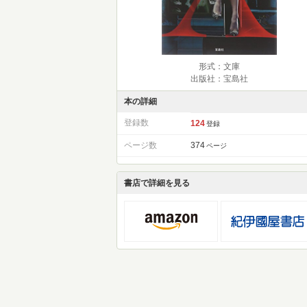
形式：文庫
出版社：宝島社
本の詳細
登録数
124
登録
ページ数
374
ページ
書店で詳細を見る