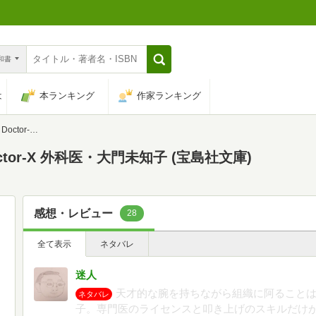
n和書
は
本ランキング
作家ランキング
子 (宝島社文庫)
or-X 外科医・大門未知子 (宝島社文庫)
感想・レビュー
28
全て表示
ネタバレ
迷人
天才的な腕を持ちながら組織に阿ること
ネタバレ
子。専門医のライセンスと叩き上げのスキルだけ