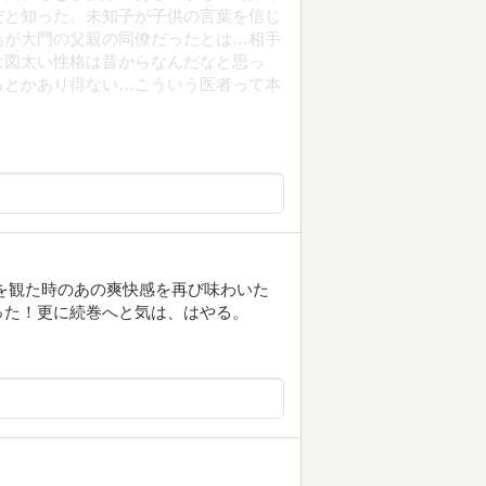
だと知った。未知子が子供の言葉を信じ
島が大門の父親の同僚だったとは…相手
は図太い性格は昔からなんだなと思っ
るとかあり得ない…こういう医者って本
を観た時のあの爽快感を再び味わいた
った！更に続巻へと気は、はやる。