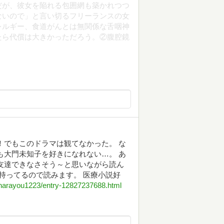
だが、彼女を陥れる包囲網も築かれつつ
ないので」と言い切るフリーランスの女
レルギー、食道がんとは無関係な舌咽神
たら代償は大きかっただろう。②腹腔鏡
！でもこのドラマは観てなかった。 な
も大門未知子を好きになれない…。 あ
友達できなさそう～と思いながら読ん
持ってるので読みます。 医療小説好
p/harayou1223/entry-12827237688.html