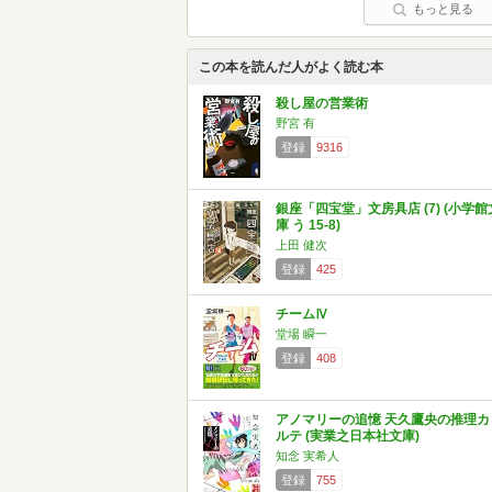
もっと見る
この本を読んだ人がよく読む本
殺し屋の営業術
野宮 有
登録
9316
銀座「四宝堂」文房具店 (7) (小学館
庫 う 15-8)
上田 健次
登録
425
チームⅣ
堂場 瞬一
登録
408
アノマリーの追憶 天久鷹央の推理カ
ルテ (実業之日本社文庫)
知念 実希人
登録
755