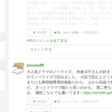
学病院の闇に、ただひとり未知子は敢然と挑む。
あった……。どんな困難な手術にも「私、失敗し
医が、大学病院の常識を破る。／①ラテックスア
経鞘腫、血管内を移動する異物など、見逃してい
内視鏡ハイブリッド手術を独りで？→（続
ナイス
★56
コメント(
4
)
2024/10/23
4件のコメントを全て見る
youyou88
大人気ドラマのノベライズ。 米倉涼子さん大好き
のでノベライズで読みました。 小説で読むとどう
まりにも唯我独尊厚顔無恥だから。 上から目線で
だ。 きっとドラマで観たら良いのかも。 第二巻も
き。 感想こちらでも書いてます↓
https://ameblo.j
ナイス
★12
コメント(
0
)
2023/11/07