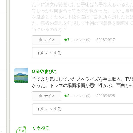
たいに論文は得意だけど手術は苦手な人もいるん
てしっかり向き合ってるのが良かった。しかし毒
を蹴落とすために手段を選ばず診療所を潰したと
た。患者の意思を無視して手術の同意書を隠蔽す
当にいるのかな？
ナイス
★7
コメント(
0
)
2018/09/17
Oh!やまびこ
予てより気にしていたノベライズを手に取る。TV
かった。ドラマの場面場面が思い浮かぶ。面白か
ナイス
★3
コメント(
0
)
2018/06/25
くろねこ