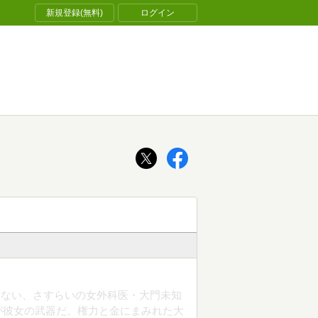
新規登録(無料)
ログイン
はない、さすらいの女外科医・大門未知
が彼女の武器だ。権力と金にまみれた大