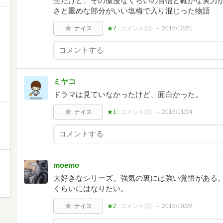
生だけど、その傲慢なくらいの自信と確かな実力
さと重めな部分がいい塩梅で入り混じった物語
ナイス
★7
コメント(
0
)
2016/12/21
ミヤコ
ドラマは見ていなかったけど、面白かった。
ナイス
★1
コメント(
0
)
2016/11/24
moemo
大好きなシリーズ。強気の裏には強い覚悟がある
くらいにはなりたい。
ナイス
★2
コメント(
0
)
2016/10/26