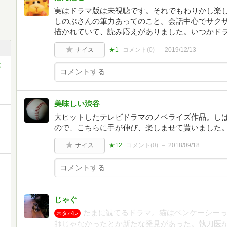
実はドラマ版は未視聴です。それでもわりかし楽
しのぶさんの筆力あってのこと。会話中心でサク
描かれていて、読み応えがありました。いつかド
ナイス
★1
コメント(
0
)
2019/12/13
文
美味しい渋谷
大ヒットしたテレビドラマのノベライズ作品。し
ので、こちらに手が伸び、楽しませて貰いました
ナイス
★12
コメント(
0
)
2018/09/18
じゃぐ
たまに観てるドラマ。猫はベンケーシー
ネタバレ
師じゃなかったとか新たな発見があった。執刀医