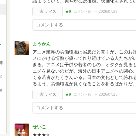
詰まっていて、爽やかな読後感。映画化もされて
ナイス
★9
コメント(
0
)
2026/07/29
ようかん
小
アニメ業界の労働環境は劣悪だと聞くが、このお
メにかける情熱が優って作り続けている人たちが
節
きる。アニメは子供や若者のもの、オタクが見る
ニメを見ないのだが、海外の日本アニメへの関心
え
くる若者がたくさんいる。日本の文化として誇れ
るよう、労働環境が良くなることを祈るばかりだ
オ
ナイス
★9
コメント(
0
)
2026/07/25
せいこ
★★★⭐