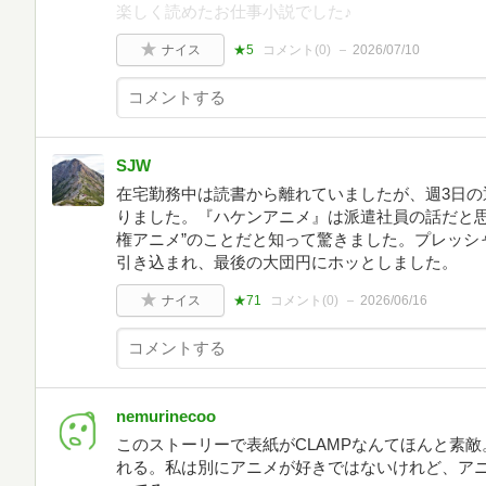
楽しく読めたお仕事小説でした♪
ナイス
★5
コメント(
0
)
2026/07/10
SJW
在宅勤務中は読書から離れていましたが、週3日の
りました。『ハケンアニメ』は派遣社員の話だと思
権アニメ”のことだと知って驚きました。プレッシ
引き込まれ、最後の大団円にホッとしました。
ナイス
★71
コメント(
0
)
2026/06/16
nemurinecoo
このストーリーで表紙がCLAMPなんてほんと素
れる。私は別にアニメが好きではないけれど、ア