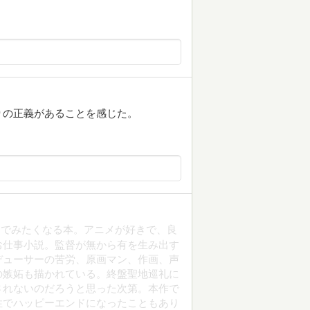
りの正義があることを感じた。
んでみたくなる本。アニメが好きで、良
お仕事小説。監督が無から有を生み出す
デューサーの苦労、原画マン、作画、声
の嫉妬も描かれている。終盤聖地巡礼に
されないのだろうと思った次第。本作で
性でハッピーエンドになったこともあり