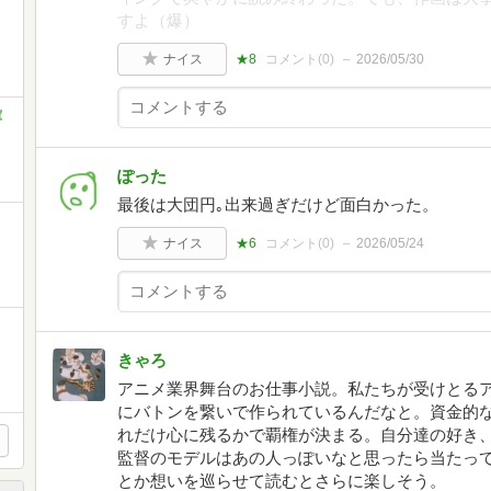
すよ（爆）
ナイス
★8
コメント(
0
)
2026/05/30
庫
ぽった
最後は大団円｡出来過ぎだけど面白かった。
ナイス
★6
コメント(
0
)
2026/05/24
きゃろ
アニメ業界舞台のお仕事小説。私たちが受けとる
にバトンを繋いで作られているんだなと。資金的
れだけ心に残るかで覇権が決まる。自分達の好き
監督のモデルはあの人っぽいなと思ったら当たっ
とか想いを巡らせて読むとさらに楽しそう。