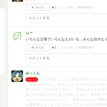
ナイス
★1
コメント(
0
)
2026/07/17
らー
いろんな立場でいろんな人がいる。みんな自分な
ナイス
★3
コメント(
0
)
2026/07/16
みっくん
アニメ好きとしては題名を見ただけで読
ネタバレ
い作品を作りたい、参加したいとやる気みなぎる
苦しみや、それを支える人々。現場を支えるプロ
優それぞれの作品に賭ける想いや悩み、同業者へ
ついてもふれられていたが、実際もなかなか理解
は最後都合よく出てきたキャラクター同士の関係