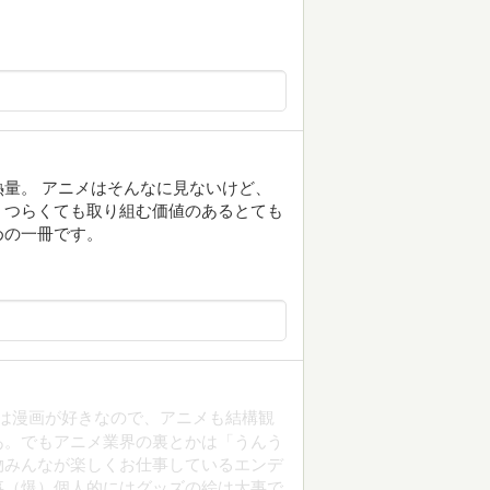
量。 アニメはそんなに見ないけど、
。つらくても取り組む価値のあるとても
めの一冊です。
私は漫画が好きなので、アニメも結構観
あ。でもアニメ業界の裏とかは「うんう
物みんなが楽しくお仕事しているエンデ
事（爆）個人的にはグッズの絵は大事で