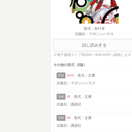
形式：単行本
出版社：マガジンハウス
試し読みする
※電子書籍ストアBOOK☆WALKERへ移動します
その他の形式（β版）
形式：文庫
登録
4215
出版社：マガジンハウス
形式：文庫
登録
65
出版社：講談社
形式：文庫
登録
64
出版社：講談社