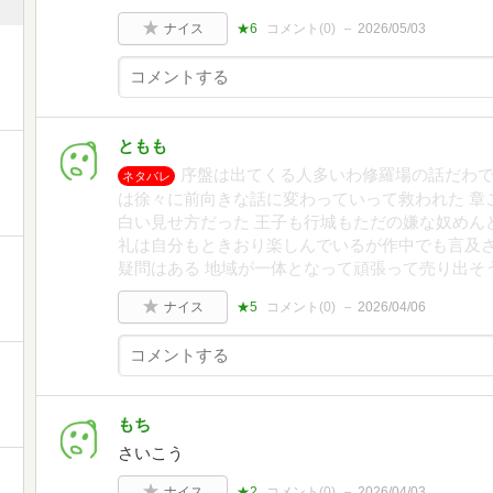
ナイス
★6
コメント(
0
)
2026/05/03
ともも
序盤は出てくる人多いわ修羅場の話だわで
ネタバレ
は徐々に前向きな話に変わっていって救われた 章
白い見せ方だった 王子も行城もただの嫌な奴めん
礼は自分もときおり楽しんでいるが作中でも言及
疑問はある 地域が一体となって頑張って売り出そ
ナイス
★5
コメント(
0
)
2026/04/06
もち
さいこう
ナイス
★2
コメント(
0
)
2026/04/03