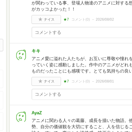
が関わっている事、登場人物達のアニメに対する
がカッコよかった！！
ナイス
★7
コメント(
0
)
2026/08/02
キキ
アニメ愛に溢れた人たちが、お互いに尊敬や憧れ
っていく姿に感動しました。作中のアニメがどれ
ものだったことにも感嘆です。とても気持ちの良
ナイス
★7
コメント(
0
)
2026/08/01
AyaZ
アニメに関わる人々の葛藤、成長を描いた物語。
勢、自分の価値観を大切にすること、人を信じる