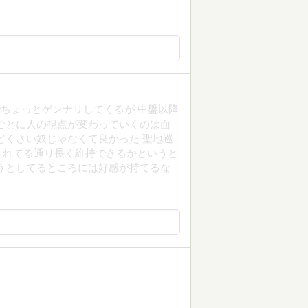
ちょっとゲンナリしてくるが 中盤以降
ごとに人の視点が変わっていくのは面
どくさい奴じゃなくて良かった 聖地巡
されてる通り長く維持できるかというと
うとしてるところには好感が持てるな