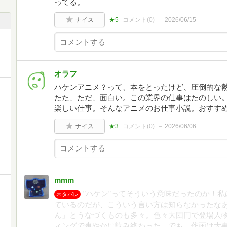
ってる。
ナイス
★5
コメント(
0
)
2026/06/15
オラフ
ハケンアニメ？って、本をとったけど、圧倒的な熱
たた、ただ、面白い。この業界の仕事はたのしい
楽しい仕事。そんなアニメのお仕事小説。おすす
ナイス
★3
コメント(
0
)
2026/06/06
mmm
”ハケン”ってそういう意味だったのか！
ネタバレ
ているのだが、こういう言い方は知らなかったな
ん」とうなづくものも多々。色々大団円で登場人
ィングで爽やかに読み終わった。でも、作画は大