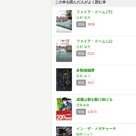
この本を読んだ人がよく読む本
ファイア・ドーム (下)
辻村 深月
登録
3836
ファイア・ドーム (上)
辻村 深月
登録
5113
多類婚姻譚
凪良 ゆう
登録
4117
成瀬は都を駆け抜ける
宮島未奈
登録
12673
イン・ザ・メガチャーチ
朝井リョウ