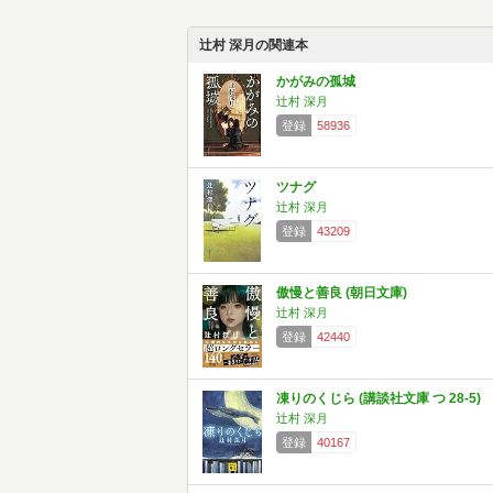
辻村 深月の関連本
かがみの孤城
辻村 深月
登録
58936
ツナグ
辻村 深月
登録
43209
傲慢と善良 (朝日文庫)
辻村 深月
登録
42440
凍りのくじら (講談社文庫 つ 28-5)
辻村 深月
登録
40167