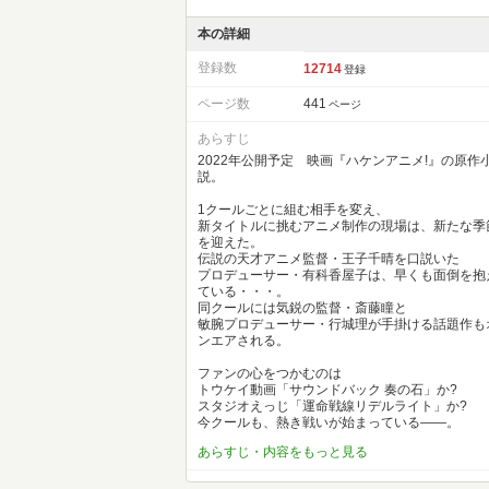
本の詳細
登録数
12714
登録
ページ数
441
ページ
あらすじ
2022年公開予定 映画『ハケンアニメ!』の原作
説。
1クールごとに組む相手を変え、
新タイトルに挑むアニメ制作の現場は、新たな季
を迎えた。
伝説の天才アニメ監督・王子千晴を口説いた
プロデューサー・有科香屋子は、早くも面倒を抱
ている・・・。
同クールには気鋭の監督・斎藤瞳と
敏腕プロデューサー・行城理が手掛ける話題作も
ンエアされる。
ファンの心をつかむのは
トウケイ動画「サウンドバック 奏の石」か?
スタジオえっじ「運命戦線リデルライト」か?
今クールも、熱き戦いが始まっている――。
あらすじ・内容をもっと見る