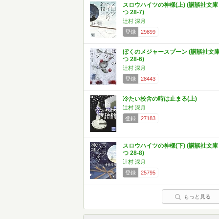
スロウハイツの神様(上) (講談社文庫
つ 28-7)
辻村 深月
登録
29899
ぼくのメジャースプーン (講談社文
つ 28-6)
辻村 深月
登録
28443
冷たい校舎の時は止まる(上)
辻村 深月
登録
27183
スロウハイツの神様(下) (講談社文庫
つ 28-8)
辻村 深月
登録
25795
もっと見る