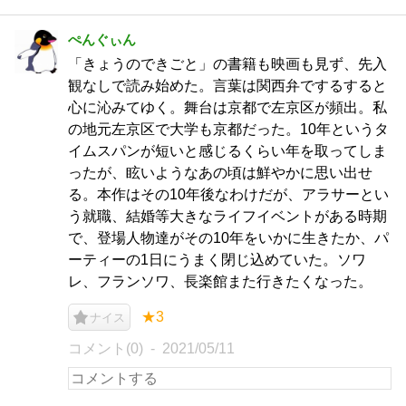
ぺんぐぃん
「きょうのできごと」の書籍も映画も見ず、先入
観なしで読み始めた。言葉は関西弁でするすると
心に沁みてゆく。舞台は京都で左京区が頻出。私
の地元左京区で大学も京都だった。10年というタ
イムスパンが短いと感じるくらい年を取ってしま
ったが、眩いようなあの頃は鮮やかに思い出せ
る。本作はその10年後なわけだが、アラサーとい
う就職、結婚等大きなライフイベントがある時期
で、登場人物達がその10年をいかに生きたか、パ
ーティーの1日にうまく閉じ込めていた。ソワ
レ、フランソワ、長楽館また行きたくなった。
★3
ナイス
コメント(0)
2021/05/11