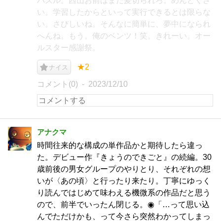
パズル。西山お前はまた髪切られろ。めんどくさ
い。学習したからといって実行できるとは限らな
い。さびしいね。そんなに簡単に、夢中になられ
へんね。もう。俺のベンツ！笑。きれーい。オー
ルスター感謝祭。
★2
ナイス
コメント(0)
2023/12/10
アナクマ
時間往来的な構成の単作品かと期待したら違っ
た。デビュー作『きょうのできごと』の続編。30
歳前後の男女グループのやりとり、それぞれの想
いが〈あの頃〉と行ったり来たり。丁寧にゆっく
り読んではじめて味わえる機微系の作品だと思う
ので、前半でいったん閉じる。◉「…って思い込
んでただけかも、って今さら突然わかってしまっ