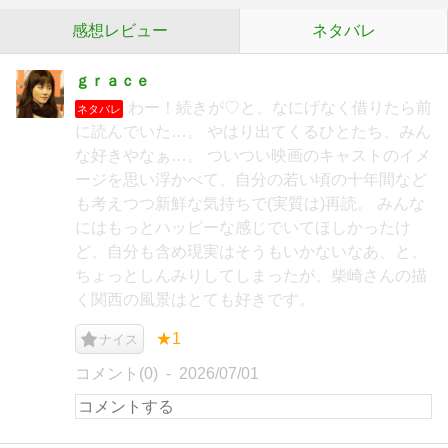
感想レビュー
ネタバレ
ｇｒａｃｅ
わー！続きが♡と、なにげなく借りたら前
ネタバレ
に読んでいた…。 やはり出てくるひとたち、みん
な好きやなぁ…。 ついつい映画のキャストのイメ
ージを思い浮かべて、自分の若い頃の十年間など
も考えつつ新鮮な気持ちで(実質は)再読。 みんな
にはもっとハッピーな感じでいてほしかったけ
ど、自分も含め現実はそうもいかないなあ、と、
ちょっとしんみりしてしまったが、柴崎さんの描
く関西の風景はとても好きです。
★1
ナイス
コメント(0)
2026/07/01