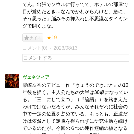
てん。出張でソウルに行ってて、ホテルの部屋で
目が覚めたとき…なんでかわからんけど、急に、
そう思った」脳みその押入れは不思議なタイミン
グで開くよな。
★19
ナイス
コメント(0)
2023/08/13
ヴェネツィア
柴崎友香のデビュー作『きょうのできごと』の10
年後を描く。主人公たちの大半は30歳になってい
る。「三十にして立つ」（『論語』）を踏まえた
わけではないだろうが、みんなそれぞれに社会の
中で一定の位置を占めている。もっとも、正道だ
けは依然として定職を得られずに研究生活を続け
ているのだが。今回の６つの連作短編の核となる