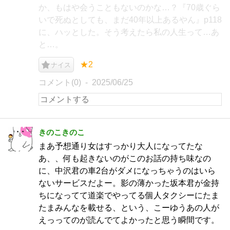
か、もはや会うこともないのかな…？『70歳ぐら
いで死ぬとしても、まだ40年以上あるやん』p118
に、ハッとした。そう考えたら私の人生って…あ
と…。
★2
ナイス
コメント(0)
2025/06/25
きのこきのこ
まあ予想通り女はすっかり大人になってたな
あ、、何も起きないのがこのお話の持ち味なの
に、中沢君の車2台がダメになっちゃうのはいら
ないサービスだよー。影の薄かった坂本君が金持
ちになってて道楽でやってる個人タクシーにたま
たまみんなを載せる、という、こーゆうあの人が
えっってのが読んでてよかったと思う瞬間です。