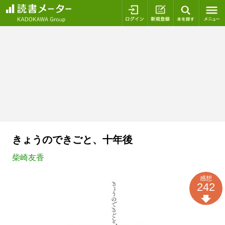
ログイン
新規登録
本を探
きょうのできごと、十年後
柴崎友香
感想
242