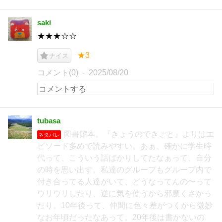
saki
★★★☆☆
★3
ナイス
コメント(0)
2025/08/20
tubasa
図書館本。『きょうのできごと』よりはエ
ネタバレ
ピソード多めで読みやすい。あぁ、確かに学生時
代って、こういう話ばかりしてたなぁって、自分
の時を思い出す。私達のグループもグループ内で
付き合ってる人達がいて、どうなってんの〜って
ウリウリしたり、逆に気を使うから邪魔くさかっ
たり。10年後って、仲間に色々差がつくから微妙
なお年頃だったなあって。20年後は書かないの