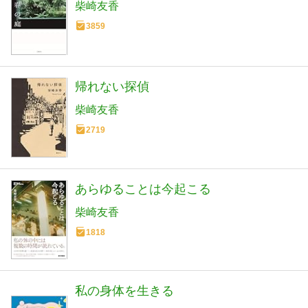
柴崎友香
3859
帰れない探偵
柴崎友香
2719
あらゆることは今起こる
柴崎友香
1818
私の身体を生きる