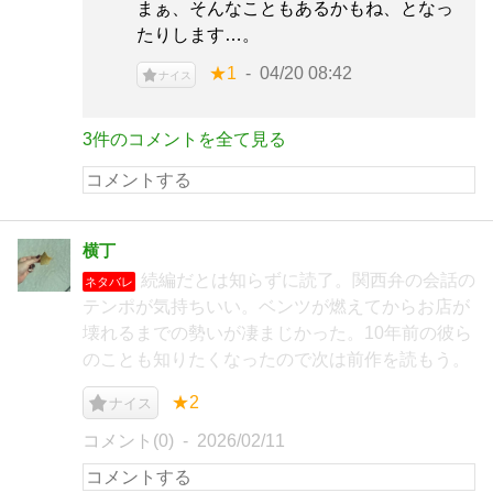
まぁ、そんなこともあるかもね、となっ
たりします…。
★1
04/20 08:42
ナイス
3件のコメントを全て見る
横丁
続編だとは知らずに読了。関西弁の会話の
ネタバレ
テンポが気持ちいい。ベンツが燃えてからお店が
壊れるまでの勢いが凄まじかった。10年前の彼ら
のことも知りたくなったので次は前作を読もう。
★2
ナイス
コメント(0)
2026/02/11