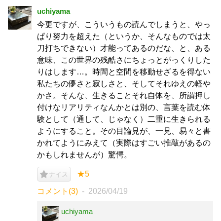
uchiyama
今更ですが、こういうもの読んでしまうと、やっ
ぱり努力を超えた（というか、そんなものでは太
刀打ちできない）才能ってあるのだな、と、ある
意味、この世界の残酷さにちょっとがっくりした
りはします…。時間と空間を移動せざるを得ない
私たちの儚さと寂しさと、そしてそれゆえの軽や
かさ。そんな、生きることそれ自体を、所謂押し
付けなリアリティなんかとは別の、言葉を読む体
験として（通して、じゃなく）二重に生きられる
ようにすること。その目論見が、一見、易々と書
かれてようにみえて（実際はすごい推敲があるの
かもしれませんが）驚愕。
★5
ナイス
コメント(3)
2026/04/19
uchiyama