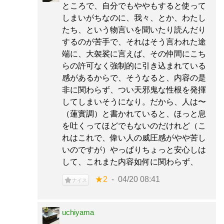
ところで、自分でもややもすると使って
しまいがちなのに、我々、とか、わたし
たち、という物言いを聞いたり読んだり
するのが苦手で、それはそう言われた途
端に、大袈裟に言えば、その仲間にこち
らの許可なく強制的に引き込まれている
感があるからで、そうなると、内容の是
非に関わらず、つい天邪鬼な性根を発揮
してしまいそうになり。だから、人は〜
（蓮實調）と書かれていると、ほっと息
を吐くってほどでもないのだけれど（こ
れはこれで、偉い人の威圧感がやや苦し
いのですが）やっぱりちょっと安心しは
して、これまた内容如何に関わらず、
★2
04/20 08:41
ナイス
uchiyama