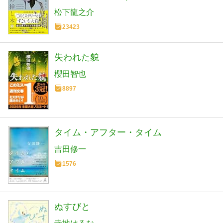
松下龍之介
23423
失われた貌
櫻田智也
8897
タイム・アフター・タイム
吉田修一
1576
ぬすびと