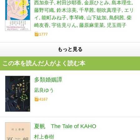
西加奈子
村田沙耶香
金原ひとみ
島本理生
藤野可織
鈴木涼美
千早茜
朝吹真理子
エリ
イ
能町みね子
李琴峰
山下紘加
鳥飼茜
柴
崎友香
宇佐見りん
藤原麻里菜
児玉雨子
1777
もっと見る
この本を読んだ人がよく読む本
多類婚姻譚
凪良ゆう
4167
夏帆 The Tale of KAHO
村上春樹